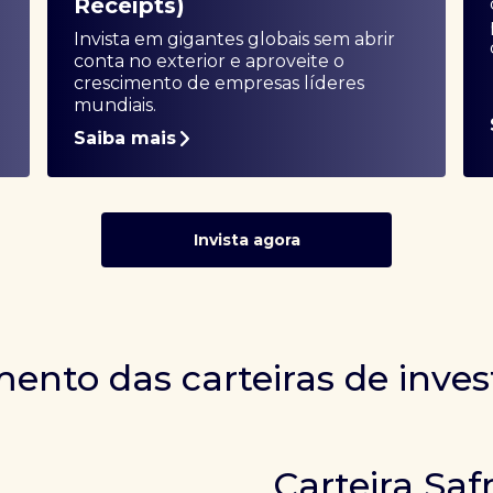
Receipts)
Invista em gigantes globais sem abrir
conta no exterior e aproveite o
crescimento de empresas líderes
mundiais.
Saiba mais
Invista agora
ento das carteiras de inve
Carteira Saf