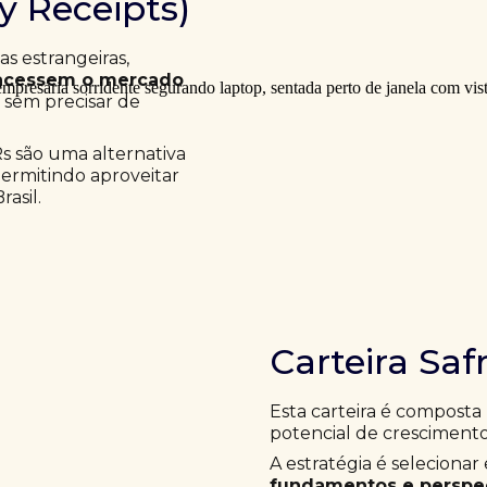
ry Receipts)
 estrangeiras,
acessem o mercado
a sem precisar de
Rs são uma alternativa
permitindo aproveitar
asil.
Carteira Saf
Esta carteira é composta
potencial de crescimento
A estratégia é selecion
fundamentos e perspec