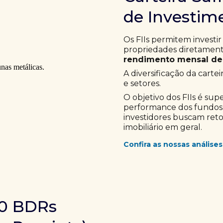
de Investime
Os FIIs permitem investir
propriedades diretamente
rendimento mensal de 
A diversificação da cartei
e setores.
O objetivo dos FIIs é sup
performance dos fundos im
investidores buscam ret
imobiliário em geral.
Confira as nossas análises
10 BDRs