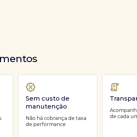
timentos
Sem custo de
Transpa
manutenção
Acompanhe 
de cada um
s
Não há cobrança de taxa
de performance