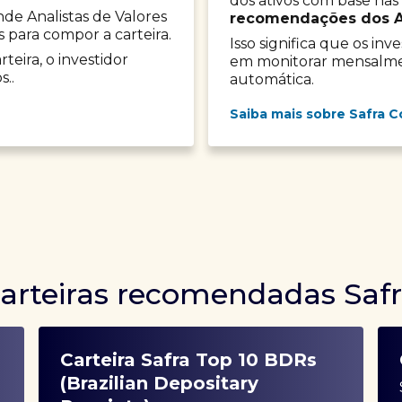
dos ativos com base nas
onde Analistas de Valores
recomendações dos Ana
s para compor a carteira.
Isso significa que os in
teira, o investidor
em monitorar mensalment
s..
automática.
Saiba mais sobre Safra C
arteiras recomendadas Saf
Carteira Safra Top 10 BDRs
(Brazilian Depositary