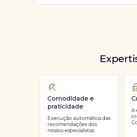
Ofertas Públicas
Open Finance
Derivativos
Transferência de ativos
Safra para médicos
Agronegócios
Experti
Comodidade e
C
praticidade
A 
cr
Execução automática das
Co
recomendações dos
nossos especialistas