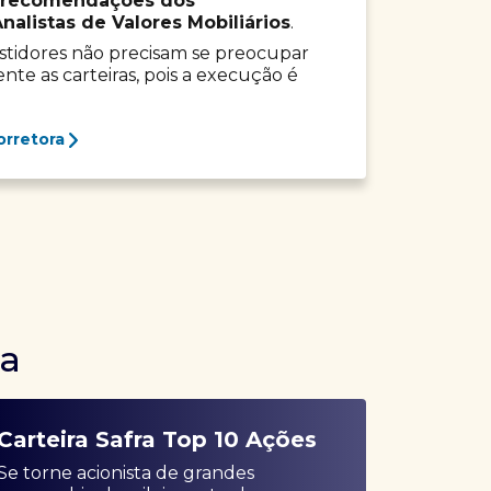
recomendações dos
listas de Valores Mobiliários
.
vestidores não precisam se preocupar
e as carteiras, pois a execução é
orretora
ra
Carteira Safra Top 10 Ações
Se torne acionista de grandes