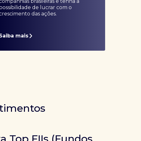
companhias brasileiras e tenha a
possibilidade de lucrar com o
crescimento das ações.
Saiba mais
stimentos
ra Top FIIs (Fundos