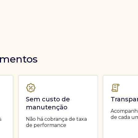
timentos
Sem custo de
Transpa
manutenção
Acompanhe 
de cada um
s
Não há cobrança de taxa
de performance