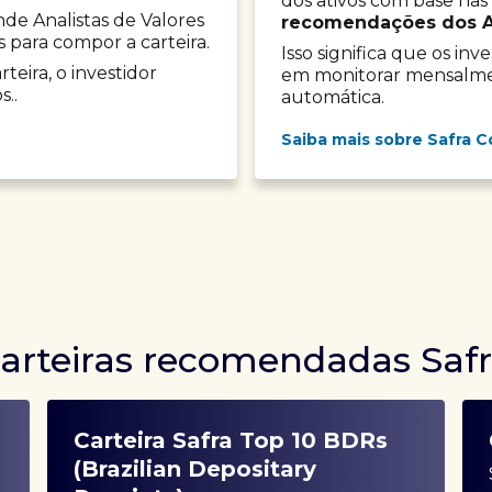
dos ativos com base nas
onde Analistas de Valores
recomendações dos Ana
s para compor a carteira.
Isso significa que os in
teira, o investidor
em monitorar mensalment
s..
automática.
Saiba mais sobre Safra C
arteiras recomendadas Saf
Carteira Safra Top 10 BDRs
(Brazilian Depositary