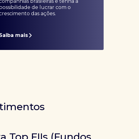
companhias brasileiras e tenha a
possibilidade de lucrar com o
crescimento das ações.
Saiba mais
stimentos
ra Top FIIs (Fundos