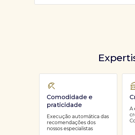
Ofertas Públicas
Open Finance
Derivativos
Transferência de ativos
Safra para médicos
Agronegócios
Experti
Comodidade e
C
praticidade
A 
cr
Execução automática das
Co
recomendações dos
nossos especialistas