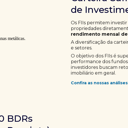
de Investime
Os FIIs permitem investir
propriedades diretamente
rendimento mensal de 
A diversificação da cartei
e setores.
O objetivo dos FIIs é sup
performance dos fundos im
investidores buscam ret
imobiliário em geral.
Confira as nossas análises
10 BDRs