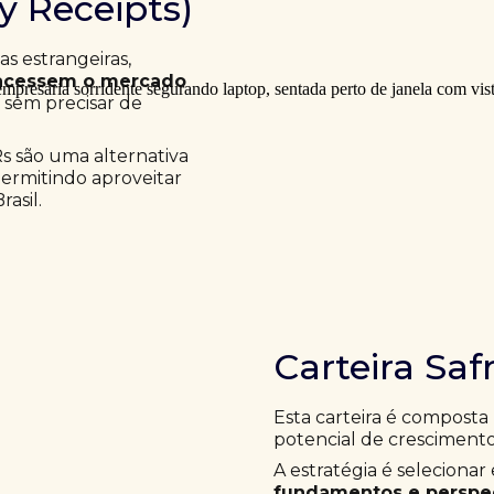
ry Receipts)
 estrangeiras,
acessem o mercado
a sem precisar de
Rs são uma alternativa
permitindo aproveitar
asil.
Carteira Saf
Esta carteira é composta
potencial de crescimento
A estratégia é selecion
fundamentos e perspec