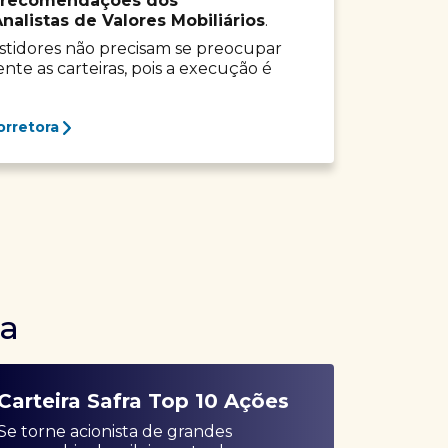
recomendações dos
listas de Valores Mobiliários
.
vestidores não precisam se preocupar
e as carteiras, pois a execução é
orretora
ra
Carteira Safra Top 10 Ações
Se torne acionista de grandes