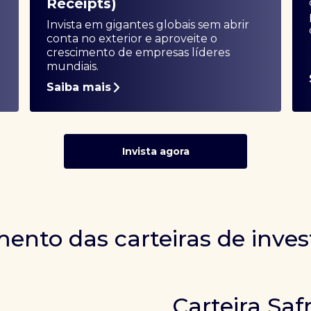
Receipts)
Invista em gigantes globais sem abrir
conta no exterior e aproveite o
crescimento de empresas líderes
mundiais.
Saiba mais
Invista agora
ento das carteiras de inve
Carteira Saf