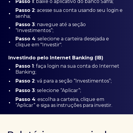
•
Passo 1
: baixe o aplicativo do banco Safra;
Passo
2
: acesse sua conta usando seu login e
•
senha;
Passo 3
: navegue até a seção
•
“Investimentos”;
Passo 4
: selecione a carteira desejada e
•
clique em "Investir".
Investindo pelo Internet Banking (IB)
Passo 1
: faça login na sua conta do Internet
•
Banking;
•
Passo 2
: vá para a seção “Investimentos”;
•
Passo 3
: selecione “Aplicar”;
Passo 4
: escolha a carteira, clique em
•
“Aplicar” e siga as instruções para investir.