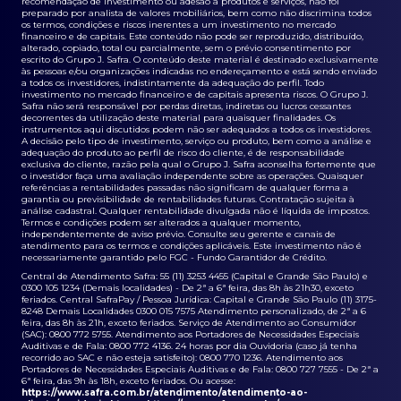
recomendação de investimento ou adesão a produtos e serviços, não foi
preparado por analista de valores mobiliários, bem como não discrimina todos
os termos, condições e riscos inerentes a um investimento no mercado
financeiro e de capitais. Este conteúdo não pode ser reproduzido, distribuído,
alterado, copiado, total ou parcialmente, sem o prévio consentimento por
escrito do Grupo J. Safra. O conteúdo deste material é destinado exclusivamente
às pessoas e/ou organizações indicadas no endereçamento e está sendo enviado
a todos os investidores, indistintamente da adequação do perfil. Todo
investimento no mercado financeiro e de capitais apresenta riscos. O Grupo J.
Safra não será responsável por perdas diretas, indiretas ou lucros cessantes
decorrentes da utilização deste material para quaisquer finalidades. Os
instrumentos aqui discutidos podem não ser adequados a todos os investidores.
A decisão pelo tipo de investimento, serviço ou produto, bem como a análise e
adequação do produto ao perfil de risco do cliente, é de responsabilidade
exclusiva do cliente, razão pela qual o Grupo J. Safra aconselha fortemente que
o investidor faça uma avaliação independente sobre as operações. Quaisquer
referências a rentabilidades passadas não significam de qualquer forma a
garantia ou previsibilidade de rentabilidades futuras. Contratação sujeita à
análise cadastral. Qualquer rentabilidade divulgada não é líquida de impostos.
Termos e condições podem ser alterados a qualquer momento,
independentemente de aviso prévio. Consulte seu gerente e canais de
atendimento para os termos e condições aplicáveis. Este investimento não é
necessariamente garantido pelo FGC - Fundo Garantidor de Crédito.
Central de Atendimento Safra: 55 (11) 3253 4455 (Capital e Grande São Paulo) e
0300 105 1234 (Demais localidades) - De 2ª a 6ª feira, das 8h às 21h30, exceto
feriados. Central SafraPay / Pessoa Jurídica: Capital e Grande São Paulo (11) 3175-
8248 Demais Localidades 0300 015 7575 Atendimento personalizado, de 2ª a 6
feira, das 8h às 21h, exceto feriados. Serviço de Atendimento ao Consumidor
(SAC): 0800 772 5755. Atendimento aos Portadores de Necessidades Especiais
Auditivas e de Fala: 0800 772 4136. 24 horas por dia Ouvidoria (caso já tenha
recorrido ao SAC e não esteja satisfeito): 0800 770 1236. Atendimento aos
Portadores de Necessidades Especiais Auditivas e de Fala: 0800 727 7555 - De 2ª a
6ª feira, das 9h às 18h, exceto feriados. Ou acesse:
https://www.safra.com.br/atendimento/atendimento-ao-