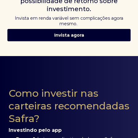
possibilidade de retorno sobre
investimento.
Invista em renda variável sem complicações agora
mesmo.
Invista agora
Como investir nas
carteiras recomendadas
Safra?
Investindo pelo app