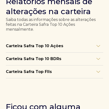
Relatórios mensais de
alterações na carteira
Saiba todas as informações sobre as alterações
feitas na Carteira Safra Top 10 Ações
mensalmente.
Carteira Safra Top 10 Ações
Relatório julho/26
Download
Carteira Safra Top 10 BDRs
PDF
Relatório junho/26
Download
PDF
Relatório julho/26
Download
Carteira Safra Top FIIs
PDF
Relatório maio/26
Download
PDF
Relatório junho/26
Download
PDF
Relatório julho/26
Download
PDF
Relatório abril/26
Download
PDF
Relatório maio/26
Download
PDF
Relatório junho/26
Download
PDF
Ficou com alguma
Relatório março/26
Download
PDF
Relatório abril/26
Download
PDF
Relatório maio/26
Download
PDF