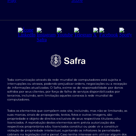
Regras e Parâmetros de Atuação Banco Safra
Seguros para empresas
Relações com investidores
Derivativos
Remuneração Diferenciada FEE BASED
Agronegócios
Segurança da Informação
Tarifas e serviços Pessoa Física
Termos de Uso
Transparência de remuneração
Guia de Classificação de Natureza Cambial
Toda comunicação através da rede mundial de computadores está sujeita a
Termos e Condições para Portabilidade de Investimento
interrupções ou atrasos, podendo prejudicar ordens, negociações ou a recepção
de informações atualizadas. O Safra, exime-se de responsabilidade por danos
sofridos por seus clientes, por força de falha de serviços disponibilizados por
terceiros, incluindo, sem limitação aqueles conexos à rede mundial de
computadores.
Todos os elementos que compõem este site, incluindo, mas não se limitando, as
suas marcas, sinais de propaganda, textos, fotos e outras imagens, são
propriedade e objeto de direitos exclusivos de seus respectivos titulares e/ou
licenciados. A reprodução destes elementos sem prévia autorização dos
respectivos proprietários e/ou licenciados constitui ou pode vir a constituir
violação de propriedade intelectual, sujeitando os infratores às penalidades
cabíveis na legislação civil e penal. Caso tenha interesse em utilizar algum dos