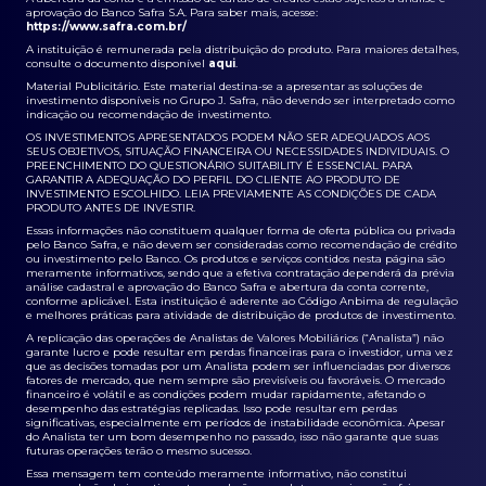
aprovação do Banco Safra S.A. Para saber mais, acesse:
https://www.safra.com.br/
A instituição é remunerada pela distribuição do produto. Para maiores detalhes,
consulte o documento disponível
aqui
.
Material Publicitário. Este material destina-se a apresentar as soluções de
investimento disponíveis no Grupo J. Safra, não devendo ser interpretado como
indicação ou recomendação de investimento.
OS INVESTIMENTOS APRESENTADOS PODEM NÃO SER ADEQUADOS AOS
SEUS OBJETIVOS, SITUAÇÃO FINANCEIRA OU NECESSIDADES INDIVIDUAIS. O
PREENCHIMENTO DO QUESTIONÁRIO SUITABILITY É ESSENCIAL PARA
GARANTIR A ADEQUAÇÃO DO PERFIL DO CLIENTE AO PRODUTO DE
INVESTIMENTO ESCOLHIDO. LEIA PREVIAMENTE AS CONDIÇÕES DE CADA
PRODUTO ANTES DE INVESTIR.
Essas informações não constituem qualquer forma de oferta pública ou privada
pelo Banco Safra, e não devem ser consideradas como recomendação de crédito
ou investimento pelo Banco. Os produtos e serviços contidos nesta página são
meramente informativos, sendo que a efetiva contratação dependerá da prévia
análise cadastral e aprovação do Banco Safra e abertura da conta corrente,
conforme aplicável. Esta instituição é aderente ao Código Anbima de regulação
e melhores práticas para atividade de distribuição de produtos de investimento.
A replicação das operações de Analistas de Valores Mobiliários (“Analista”) não
garante lucro e pode resultar em perdas financeiras para o investidor, uma vez
que as decisões tomadas por um Analista podem ser influenciadas por diversos
fatores de mercado, que nem sempre são previsíveis ou favoráveis. O mercado
financeiro é volátil e as condições podem mudar rapidamente, afetando o
desempenho das estratégias replicadas. Isso pode resultar em perdas
significativas, especialmente em períodos de instabilidade econômica. Apesar
do Analista ter um bom desempenho no passado, isso não garante que suas
futuras operações terão o mesmo sucesso.
Essa mensagem tem conteúdo meramente informativo, não constitui