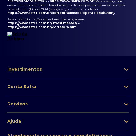
cliente/ouvidoria.htm
ou
https://www.safra.com.br/
Para execução de
ordens via mesa ou Trader Homebroker, os clientes podem entrar em contato
pelo telefone: (11) 3175-7661 (serviço pago, confira os custos em
https://www.safra.com.br/corretora/custos-operacionais.htm
).
Para mais informações sobre investimentos, acesse:
https://www.safra.com.br/investimentos/
e
https://www.safra.com.br/corretora.htm
.
Investimentos
Portfólio de investimentos
Conta Safra
Safra Asset
Abra sua conta
Lista de fundos de investimento
Serviços
Pessoa Física
Private Banking
Acesso rápido
Cartões
Ajuda
Renda fixa
Perda/roubo de celular
Empréstimos e financiamentos
Renda variável
Atendimento ao cliente
2ª via de boletos
Atendimento para pessoas com deficiência