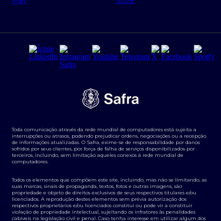
Regras e Parâmetros de Atuação Banco Safra
Seguros para empresas
Relações com investidores
Derivativos
Remuneração Diferenciada FEE BASED
Agronegócios
Segurança da Informação
Tarifas e serviços Pessoa Física
Termos de Uso
Transparência de remuneração
Guia de Classificação de Natureza Cambial
Toda comunicação através da rede mundial de computadores está sujeita a
Termos e Condições para Portabilidade de Investimento
interrupções ou atrasos, podendo prejudicar ordens, negociações ou a recepção
de informações atualizadas. O Safra, exime-se de responsabilidade por danos
sofridos por seus clientes, por força de falha de serviços disponibilizados por
terceiros, incluindo, sem limitação aqueles conexos à rede mundial de
computadores.
Todos os elementos que compõem este site, incluindo, mas não se limitando, as
suas marcas, sinais de propaganda, textos, fotos e outras imagens, são
propriedade e objeto de direitos exclusivos de seus respectivos titulares e/ou
licenciados. A reprodução destes elementos sem prévia autorização dos
respectivos proprietários e/ou licenciados constitui ou pode vir a constituir
violação de propriedade intelectual, sujeitando os infratores às penalidades
cabíveis na legislação civil e penal. Caso tenha interesse em utilizar algum dos