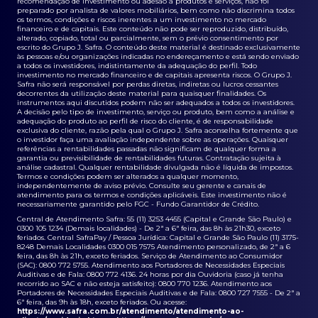
recomendação de investimento ou adesão a produtos e serviços, não foi
preparado por analista de valores mobiliários, bem como não discrimina todos
os termos, condições e riscos inerentes a um investimento no mercado
financeiro e de capitais. Este conteúdo não pode ser reproduzido, distribuído,
alterado, copiado, total ou parcialmente, sem o prévio consentimento por
escrito do Grupo J. Safra. O conteúdo deste material é destinado exclusivamente
às pessoas e/ou organizações indicadas no endereçamento e está sendo enviado
a todos os investidores, indistintamente da adequação do perfil. Todo
investimento no mercado financeiro e de capitais apresenta riscos. O Grupo J.
Safra não será responsável por perdas diretas, indiretas ou lucros cessantes
decorrentes da utilização deste material para quaisquer finalidades. Os
instrumentos aqui discutidos podem não ser adequados a todos os investidores.
A decisão pelo tipo de investimento, serviço ou produto, bem como a análise e
adequação do produto ao perfil de risco do cliente, é de responsabilidade
exclusiva do cliente, razão pela qual o Grupo J. Safra aconselha fortemente que
o investidor faça uma avaliação independente sobre as operações. Quaisquer
referências a rentabilidades passadas não significam de qualquer forma a
garantia ou previsibilidade de rentabilidades futuras. Contratação sujeita à
análise cadastral. Qualquer rentabilidade divulgada não é líquida de impostos.
Termos e condições podem ser alterados a qualquer momento,
independentemente de aviso prévio. Consulte seu gerente e canais de
atendimento para os termos e condições aplicáveis. Este investimento não é
necessariamente garantido pelo FGC - Fundo Garantidor de Crédito.
Central de Atendimento Safra: 55 (11) 3253 4455 (Capital e Grande São Paulo) e
0300 105 1234 (Demais localidades) - De 2ª a 6ª feira, das 8h às 21h30, exceto
feriados. Central SafraPay / Pessoa Jurídica: Capital e Grande São Paulo (11) 3175-
8248 Demais Localidades 0300 015 7575 Atendimento personalizado, de 2ª a 6
feira, das 8h às 21h, exceto feriados. Serviço de Atendimento ao Consumidor
(SAC): 0800 772 5755. Atendimento aos Portadores de Necessidades Especiais
Auditivas e de Fala: 0800 772 4136. 24 horas por dia Ouvidoria (caso já tenha
recorrido ao SAC e não esteja satisfeito): 0800 770 1236. Atendimento aos
Portadores de Necessidades Especiais Auditivas e de Fala: 0800 727 7555 - De 2ª a
6ª feira, das 9h às 18h, exceto feriados. Ou acesse:
https://www.safra.com.br/atendimento/atendimento-ao-