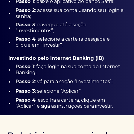
•
Passo 1
: baixe o aplicativo do banco Safra;
Passo
2
: acesse sua conta usando seu login e
•
senha;
Passo 3
: navegue até a seção
•
“Investimentos”;
Passo 4
: selecione a carteira desejada e
•
clique em "Investir".
Investindo pelo Internet Banking (IB)
Passo 1
: faça login na sua conta do Internet
•
Banking;
•
Passo 2
: vá para a seção “Investimentos”;
•
Passo 3
: selecione “Aplicar”;
Passo 4
: escolha a carteira, clique em
•
“Aplicar” e siga as instruções para investir.