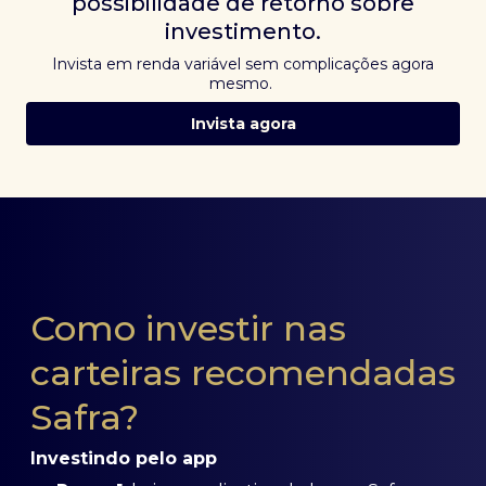
possibilidade de retorno sobre
investimento.
Invista em renda variável sem complicações agora
mesmo.
Invista agora
Como investir nas
carteiras recomendadas
Safra?
Investindo pelo app