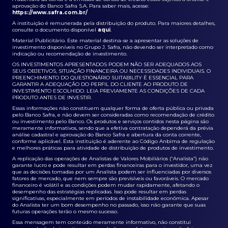
aprovação do Banco Safra S.A. Para saber mais, acesse:
https://www.safra.com.br/
A instituição é remunerada pela distribuição do produto. Para maiores detalhes,
consulte o documento disponível
aqui
.
Material Publicitário. Este material destina-se a apresentar as soluções de
investimento disponíveis no Grupo J. Safra, não devendo ser interpretado como
indicação ou recomendação de investimento.
OS INVESTIMENTOS APRESENTADOS PODEM NÃO SER ADEQUADOS AOS
SEUS OBJETIVOS, SITUAÇÃO FINANCEIRA OU NECESSIDADES INDIVIDUAIS. O
PREENCHIMENTO DO QUESTIONÁRIO SUITABILITY É ESSENCIAL PARA
GARANTIR A ADEQUAÇÃO DO PERFIL DO CLIENTE AO PRODUTO DE
INVESTIMENTO ESCOLHIDO. LEIA PREVIAMENTE AS CONDIÇÕES DE CADA
PRODUTO ANTES DE INVESTIR.
Essas informações não constituem qualquer forma de oferta pública ou privada
pelo Banco Safra, e não devem ser consideradas como recomendação de crédito
ou investimento pelo Banco. Os produtos e serviços contidos nesta página são
meramente informativos, sendo que a efetiva contratação dependerá da prévia
análise cadastral e aprovação do Banco Safra e abertura da conta corrente,
conforme aplicável. Esta instituição é aderente ao Código Anbima de regulação
e melhores práticas para atividade de distribuição de produtos de investimento.
A replicação das operações de Analistas de Valores Mobiliários (“Analista”) não
garante lucro e pode resultar em perdas financeiras para o investidor, uma vez
que as decisões tomadas por um Analista podem ser influenciadas por diversos
fatores de mercado, que nem sempre são previsíveis ou favoráveis. O mercado
financeiro é volátil e as condições podem mudar rapidamente, afetando o
desempenho das estratégias replicadas. Isso pode resultar em perdas
significativas, especialmente em períodos de instabilidade econômica. Apesar
do Analista ter um bom desempenho no passado, isso não garante que suas
futuras operações terão o mesmo sucesso.
Essa mensagem tem conteúdo meramente informativo, não constitui