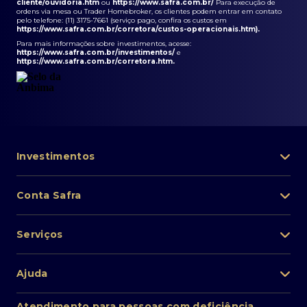
cliente/ouvidoria.htm
ou
https://www.safra.com.br/
Para execução de
ordens via mesa ou Trader Homebroker, os clientes podem entrar em contato
pelo telefone: (11) 3175-7661 (serviço pago, confira os custos em
https://www.safra.com.br/corretora/custos-operacionais.htm
).
Para mais informações sobre investimentos, acesse:
https://www.safra.com.br/investimentos/
e
https://www.safra.com.br/corretora.htm
.
Investimentos
Portfólio de investimentos
Conta Safra
Safra Asset
Abra sua conta
Lista de fundos de investimento
Serviços
Pessoa Física
Private Banking
Acesso rápido
Cartões
Ajuda
Renda fixa
Perda/roubo de celular
Empréstimos e financiamentos
Renda variável
Atendimento ao cliente
2ª via de boletos
Atendimento para pessoas com deficiência