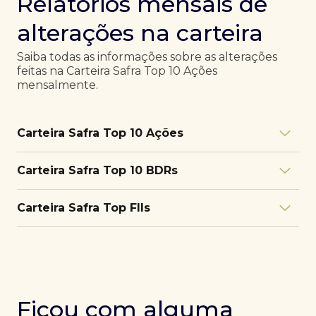
Relatórios mensais de
alterações na carteira
Saiba todas as informações sobre as alterações
feitas na Carteira Safra Top 10 Ações
mensalmente.
Carteira Safra Top 10 Ações
Relatório julho/26
Download
Carteira Safra Top 10 BDRs
PDF
Relatório junho/26
Download
PDF
Relatório julho/26
Download
Carteira Safra Top FIIs
PDF
Relatório maio/26
Download
PDF
Relatório junho/26
Download
PDF
Relatório julho/26
Download
PDF
Relatório abril/26
Download
PDF
Relatório maio/26
Download
PDF
Relatório junho/26
Download
PDF
Ficou com alguma
Relatório março/26
Download
PDF
Relatório abril/26
Download
PDF
Relatório maio/26
Download
PDF