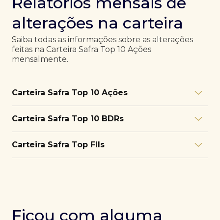
Relatórios mensais de
alterações na carteira
Saiba todas as informações sobre as alterações
feitas na Carteira Safra Top 10 Ações
mensalmente.
Carteira Safra Top 10 Ações
Relatório julho/26
Download
Carteira Safra Top 10 BDRs
PDF
Relatório junho/26
Download
PDF
Relatório julho/26
Download
Carteira Safra Top FIIs
PDF
Relatório maio/26
Download
PDF
Relatório junho/26
Download
PDF
Relatório julho/26
Download
PDF
Relatório abril/26
Download
PDF
Relatório maio/26
Download
PDF
Relatório junho/26
Download
PDF
Ficou com alguma
Relatório março/26
Download
PDF
Relatório abril/26
Download
PDF
Relatório maio/26
Download
PDF