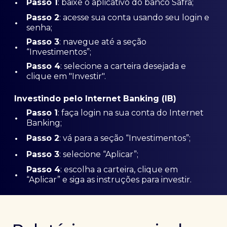
•
Passo 1
: baixe o aplicativo do banco Safra;
Passo
2
: acesse sua conta usando seu login e
•
senha;
Passo 3
: navegue até a seção
•
“Investimentos”;
Passo 4
: selecione a carteira desejada e
•
clique em "Investir".
Investindo pelo Internet Banking (IB)
Passo 1
: faça login na sua conta do Internet
•
Banking;
•
Passo 2
: vá para a seção “Investimentos”;
•
Passo 3
: selecione “Aplicar”;
Passo 4
: escolha a carteira, clique em
•
“Aplicar” e siga as instruções para investir.