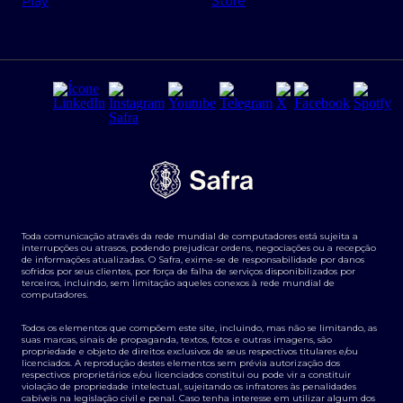
Regras e Parâmetros de Atuação Banco Safra
Seguros para empresas
Relações com investidores
Derivativos
Remuneração Diferenciada FEE BASED
Agronegócios
Segurança da Informação
Tarifas e serviços Pessoa Física
Termos de Uso
Transparência de remuneração
Guia de Classificação de Natureza Cambial
Toda comunicação através da rede mundial de computadores está sujeita a
Termos e Condições para Portabilidade de Investimento
interrupções ou atrasos, podendo prejudicar ordens, negociações ou a recepção
de informações atualizadas. O Safra, exime-se de responsabilidade por danos
sofridos por seus clientes, por força de falha de serviços disponibilizados por
terceiros, incluindo, sem limitação aqueles conexos à rede mundial de
computadores.
Todos os elementos que compõem este site, incluindo, mas não se limitando, as
suas marcas, sinais de propaganda, textos, fotos e outras imagens, são
propriedade e objeto de direitos exclusivos de seus respectivos titulares e/ou
licenciados. A reprodução destes elementos sem prévia autorização dos
respectivos proprietários e/ou licenciados constitui ou pode vir a constituir
violação de propriedade intelectual, sujeitando os infratores às penalidades
cabíveis na legislação civil e penal. Caso tenha interesse em utilizar algum dos