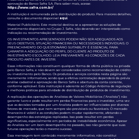
aprovação do Banco Safra S.A. Para saber mais, acesse:
https://www.safra.com.br/
A instituição é remunerada pela distribuição do produto. Para maiores detalhes,
consulte o documento disponível
aqui
.
Material Publicitário. Este material destina-se a apresentar as soluções de
investimento disponíveis no Grupo J. Safra, não devendo ser interpretado como
indicação ou recomendação de investimento.
OS INVESTIMENTOS APRESENTADOS PODEM NÃO SER ADEQUADOS AOS
SEUS OBJETIVOS, SITUAÇÃO FINANCEIRA OU NECESSIDADES INDIVIDUAIS. O
PREENCHIMENTO DO QUESTIONÁRIO SUITABILITY É ESSENCIAL PARA
GARANTIR A ADEQUAÇÃO DO PERFIL DO CLIENTE AO PRODUTO DE
INVESTIMENTO ESCOLHIDO. LEIA PREVIAMENTE AS CONDIÇÕES DE CADA
PRODUTO ANTES DE INVESTIR.
Essas informações não constituem qualquer forma de oferta pública ou privada
pelo Banco Safra, e não devem ser consideradas como recomendação de crédito
ou investimento pelo Banco. Os produtos e serviços contidos nesta página são
meramente informativos, sendo que a efetiva contratação dependerá da prévia
análise cadastral e aprovação do Banco Safra e abertura da conta corrente,
conforme aplicável. Esta instituição é aderente ao Código Anbima de regulação
e melhores práticas para atividade de distribuição de produtos de investimento.
A replicação das operações de Analistas de Valores Mobiliários (“Analista”) não
garante lucro e pode resultar em perdas financeiras para o investidor, uma vez
que as decisões tomadas por um Analista podem ser influenciadas por diversos
fatores de mercado, que nem sempre são previsíveis ou favoráveis. O mercado
financeiro é volátil e as condições podem mudar rapidamente, afetando o
desempenho das estratégias replicadas. Isso pode resultar em perdas
significativas, especialmente em períodos de instabilidade econômica. Apesar
do Analista ter um bom desempenho no passado, isso não garante que suas
futuras operações terão o mesmo sucesso.
Essa mensagem tem conteúdo meramente informativo, não constitui