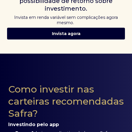
possibilidade de retorno sobre
investimento.
Invista em renda variável sem complicações agora
mesmo.
Invista agora
Como investir nas
carteiras recomendadas
Safra?
Investindo pelo app