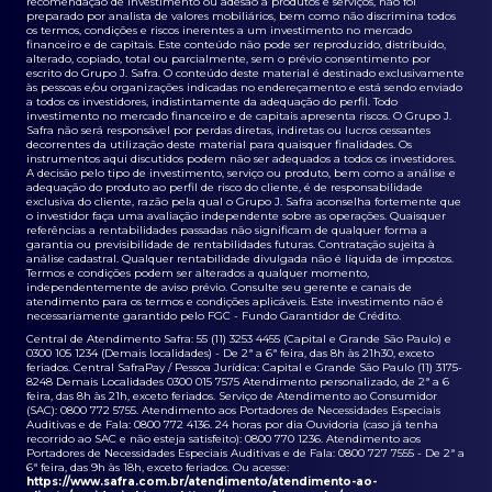
recomendação de investimento ou adesão a produtos e serviços, não foi
preparado por analista de valores mobiliários, bem como não discrimina todos
os termos, condições e riscos inerentes a um investimento no mercado
financeiro e de capitais. Este conteúdo não pode ser reproduzido, distribuído,
alterado, copiado, total ou parcialmente, sem o prévio consentimento por
escrito do Grupo J. Safra. O conteúdo deste material é destinado exclusivamente
às pessoas e/ou organizações indicadas no endereçamento e está sendo enviado
a todos os investidores, indistintamente da adequação do perfil. Todo
investimento no mercado financeiro e de capitais apresenta riscos. O Grupo J.
Safra não será responsável por perdas diretas, indiretas ou lucros cessantes
decorrentes da utilização deste material para quaisquer finalidades. Os
instrumentos aqui discutidos podem não ser adequados a todos os investidores.
A decisão pelo tipo de investimento, serviço ou produto, bem como a análise e
adequação do produto ao perfil de risco do cliente, é de responsabilidade
exclusiva do cliente, razão pela qual o Grupo J. Safra aconselha fortemente que
o investidor faça uma avaliação independente sobre as operações. Quaisquer
referências a rentabilidades passadas não significam de qualquer forma a
garantia ou previsibilidade de rentabilidades futuras. Contratação sujeita à
análise cadastral. Qualquer rentabilidade divulgada não é líquida de impostos.
Termos e condições podem ser alterados a qualquer momento,
independentemente de aviso prévio. Consulte seu gerente e canais de
atendimento para os termos e condições aplicáveis. Este investimento não é
necessariamente garantido pelo FGC - Fundo Garantidor de Crédito.
Central de Atendimento Safra: 55 (11) 3253 4455 (Capital e Grande São Paulo) e
0300 105 1234 (Demais localidades) - De 2ª a 6ª feira, das 8h às 21h30, exceto
feriados. Central SafraPay / Pessoa Jurídica: Capital e Grande São Paulo (11) 3175-
8248 Demais Localidades 0300 015 7575 Atendimento personalizado, de 2ª a 6
feira, das 8h às 21h, exceto feriados. Serviço de Atendimento ao Consumidor
(SAC): 0800 772 5755. Atendimento aos Portadores de Necessidades Especiais
Auditivas e de Fala: 0800 772 4136. 24 horas por dia Ouvidoria (caso já tenha
recorrido ao SAC e não esteja satisfeito): 0800 770 1236. Atendimento aos
Portadores de Necessidades Especiais Auditivas e de Fala: 0800 727 7555 - De 2ª a
6ª feira, das 9h às 18h, exceto feriados. Ou acesse:
https://www.safra.com.br/atendimento/atendimento-ao-