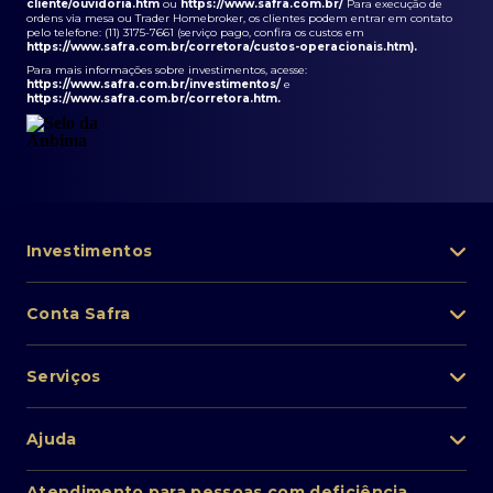
cliente/ouvidoria.htm
ou
https://www.safra.com.br/
Para execução de
ordens via mesa ou Trader Homebroker, os clientes podem entrar em contato
pelo telefone: (11) 3175-7661 (serviço pago, confira os custos em
https://www.safra.com.br/corretora/custos-operacionais.htm
).
Para mais informações sobre investimentos, acesse:
https://www.safra.com.br/investimentos/
e
https://www.safra.com.br/corretora.htm
.
Investimentos
Portfólio de investimentos
Conta Safra
Safra Asset
Abra sua conta
Lista de fundos de investimento
Serviços
Pessoa Física
Private Banking
Acesso rápido
Cartões
Ajuda
Renda fixa
Perda/roubo de celular
Empréstimos e financiamentos
Renda variável
Atendimento ao cliente
2ª via de boletos
Atendimento para pessoas com deficiência