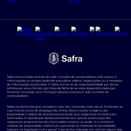
Regras e Parâmetros de Atuação Banco Safra
Seguros para empresas
Relações com investidores
Derivativos
Remuneração Diferenciada FEE BASED
Agronegócios
Segurança da Informação
Tarifas e serviços Pessoa Física
Termos de Uso
Transparência de remuneração
Guia de Classificação de Natureza Cambial
Toda comunicação através da rede mundial de computadores está sujeita a
Termos e Condições para Portabilidade de Investimento
interrupções ou atrasos, podendo prejudicar ordens, negociações ou a recepção
de informações atualizadas. O Safra, exime-se de responsabilidade por danos
sofridos por seus clientes, por força de falha de serviços disponibilizados por
terceiros, incluindo, sem limitação aqueles conexos à rede mundial de
computadores.
Todos os elementos que compõem este site, incluindo, mas não se limitando, as
suas marcas, sinais de propaganda, textos, fotos e outras imagens, são
propriedade e objeto de direitos exclusivos de seus respectivos titulares e/ou
licenciados. A reprodução destes elementos sem prévia autorização dos
respectivos proprietários e/ou licenciados constitui ou pode vir a constituir
violação de propriedade intelectual, sujeitando os infratores às penalidades
cabíveis na legislação civil e penal. Caso tenha interesse em utilizar algum dos