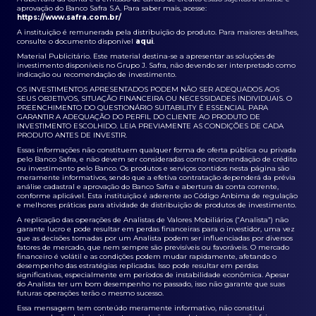
aprovação do Banco Safra S.A. Para saber mais, acesse:
https://www.safra.com.br/
A instituição é remunerada pela distribuição do produto. Para maiores detalhes,
consulte o documento disponível
aqui
.
Material Publicitário. Este material destina-se a apresentar as soluções de
investimento disponíveis no Grupo J. Safra, não devendo ser interpretado como
indicação ou recomendação de investimento.
OS INVESTIMENTOS APRESENTADOS PODEM NÃO SER ADEQUADOS AOS
SEUS OBJETIVOS, SITUAÇÃO FINANCEIRA OU NECESSIDADES INDIVIDUAIS. O
PREENCHIMENTO DO QUESTIONÁRIO SUITABILITY É ESSENCIAL PARA
GARANTIR A ADEQUAÇÃO DO PERFIL DO CLIENTE AO PRODUTO DE
INVESTIMENTO ESCOLHIDO. LEIA PREVIAMENTE AS CONDIÇÕES DE CADA
PRODUTO ANTES DE INVESTIR.
Essas informações não constituem qualquer forma de oferta pública ou privada
pelo Banco Safra, e não devem ser consideradas como recomendação de crédito
ou investimento pelo Banco. Os produtos e serviços contidos nesta página são
meramente informativos, sendo que a efetiva contratação dependerá da prévia
análise cadastral e aprovação do Banco Safra e abertura da conta corrente,
conforme aplicável. Esta instituição é aderente ao Código Anbima de regulação
e melhores práticas para atividade de distribuição de produtos de investimento.
A replicação das operações de Analistas de Valores Mobiliários (“Analista”) não
garante lucro e pode resultar em perdas financeiras para o investidor, uma vez
que as decisões tomadas por um Analista podem ser influenciadas por diversos
fatores de mercado, que nem sempre são previsíveis ou favoráveis. O mercado
financeiro é volátil e as condições podem mudar rapidamente, afetando o
desempenho das estratégias replicadas. Isso pode resultar em perdas
significativas, especialmente em períodos de instabilidade econômica. Apesar
do Analista ter um bom desempenho no passado, isso não garante que suas
futuras operações terão o mesmo sucesso.
Essa mensagem tem conteúdo meramente informativo, não constitui