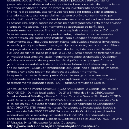
recomendação de investimento ou adesão a produtos e serviços, não foi
preparado por analista de valores mobiliários, bem como não discrimina todos
os termos, condições e riscos inerentes a um investimento no mercado
financeiro e de capitais. Este conteúdo não pode ser reproduzido, distribuído,
alterado, copiado, total ou parcialmente, sem o prévio consentimento por
escrito do Grupo J. Safra. O conteúdo deste material é destinado exclusivamente
às pessoas e/ou organizações indicadas no endereçamento e está sendo enviado
a todos os investidores, indistintamente da adequação do perfil. Todo
investimento no mercado financeiro e de capitais apresenta riscos. O Grupo J.
Safra não será responsável por perdas diretas, indiretas ou lucros cessantes
decorrentes da utilização deste material para quaisquer finalidades. Os
instrumentos aqui discutidos podem não ser adequados a todos os investidores.
A decisão pelo tipo de investimento, serviço ou produto, bem como a análise e
adequação do produto ao perfil de risco do cliente, é de responsabilidade
exclusiva do cliente, razão pela qual o Grupo J. Safra aconselha fortemente que
o investidor faça uma avaliação independente sobre as operações. Quaisquer
referências a rentabilidades passadas não significam de qualquer forma a
garantia ou previsibilidade de rentabilidades futuras. Contratação sujeita à
análise cadastral. Qualquer rentabilidade divulgada não é líquida de impostos.
Termos e condições podem ser alterados a qualquer momento,
independentemente de aviso prévio. Consulte seu gerente e canais de
atendimento para os termos e condições aplicáveis. Este investimento não é
necessariamente garantido pelo FGC - Fundo Garantidor de Crédito.
Central de Atendimento Safra: 55 (11) 3253 4455 (Capital e Grande São Paulo) e
0300 105 1234 (Demais localidades) - De 2ª a 6ª feira, das 8h às 21h30, exceto
feriados. Central SafraPay / Pessoa Jurídica: Capital e Grande São Paulo (11) 3175-
8248 Demais Localidades 0300 015 7575 Atendimento personalizado, de 2ª a 6
feira, das 8h às 21h, exceto feriados. Serviço de Atendimento ao Consumidor
(SAC): 0800 772 5755. Atendimento aos Portadores de Necessidades Especiais
Auditivas e de Fala: 0800 772 4136. 24 horas por dia Ouvidoria (caso já tenha
recorrido ao SAC e não esteja satisfeito): 0800 770 1236. Atendimento aos
Portadores de Necessidades Especiais Auditivas e de Fala: 0800 727 7555 - De 2ª a
6ª feira, das 9h às 18h, exceto feriados. Ou acesse:
https://www.safra.com.br/atendimento/atendimento-ao-