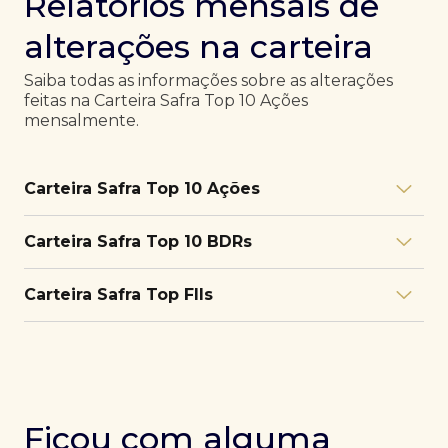
Relatórios mensais de
alterações na carteira
Saiba todas as informações sobre as alterações
feitas na Carteira Safra Top 10 Ações
mensalmente.
Carteira Safra Top 10 Ações
Relatório julho/26
Download
Carteira Safra Top 10 BDRs
PDF
Relatório junho/26
Download
PDF
Relatório julho/26
Download
Carteira Safra Top FIIs
PDF
Relatório maio/26
Download
PDF
Relatório junho/26
Download
PDF
Relatório julho/26
Download
PDF
Relatório abril/26
Download
PDF
Relatório maio/26
Download
PDF
Relatório junho/26
Download
PDF
Ficou com alguma
Relatório março/26
Download
PDF
Relatório abril/26
Download
PDF
Relatório maio/26
Download
PDF