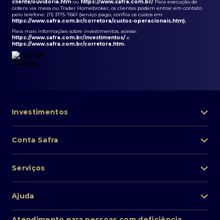
cliente/ouvidoria.htm
ou
https://www.safra.com.br/
Para execução de
ordens via mesa ou Trader Homebroker, os clientes podem entrar em contato
pelo telefone: (11) 3175-7661 (serviço pago, confira os custos em
https://www.safra.com.br/corretora/custos-operacionais.htm
).
Para mais informações sobre investimentos, acesse:
https://www.safra.com.br/investimentos/
e
https://www.safra.com.br/corretora.htm
.
Investimentos
Portfólio de investimentos
Conta Safra
Safra Asset
Abra sua conta
Lista de fundos de investimento
Serviços
Pessoa Física
Private Banking
Acesso rápido
Cartões
Ajuda
Renda fixa
Perda/roubo de celular
Empréstimos e financiamentos
Renda variável
Atendimento ao cliente
2ª via de boletos
Atendimento para pessoas com deficiência