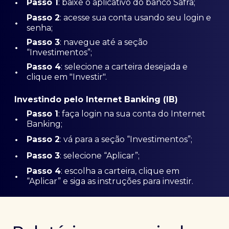
•
Passo 1
: baixe o aplicativo do banco Safra;
Passo
2
: acesse sua conta usando seu login e
•
senha;
Passo 3
: navegue até a seção
•
“Investimentos”;
Passo 4
: selecione a carteira desejada e
•
clique em "Investir".
Investindo pelo Internet Banking (IB)
Passo 1
: faça login na sua conta do Internet
•
Banking;
•
Passo 2
: vá para a seção “Investimentos”;
•
Passo 3
: selecione “Aplicar”;
Passo 4
: escolha a carteira, clique em
•
“Aplicar” e siga as instruções para investir.