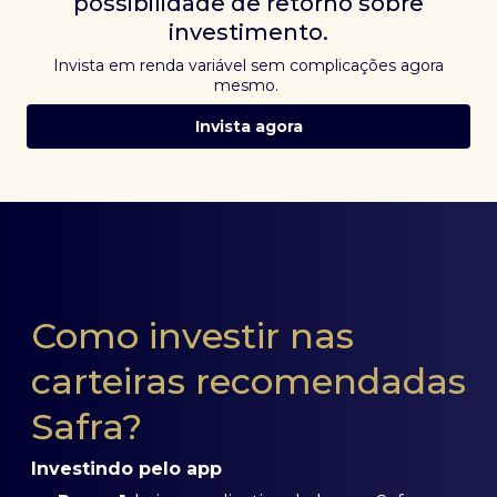
possibilidade de retorno sobre
investimento.
Invista em renda variável sem complicações agora
mesmo.
Invista agora
Como investir nas
carteiras recomendadas
Safra?
Investindo pelo app