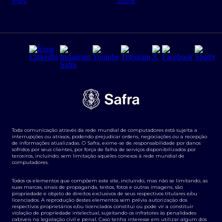
Regras e Parâmetros de Atuação Banco Safra
Seguros para empresas
Relações com investidores
Derivativos
Remuneração Diferenciada FEE BASED
Agronegócios
Segurança da Informação
Tarifas e serviços Pessoa Física
Termos de Uso
Transparência de remuneração
Guia de Classificação de Natureza Cambial
Toda comunicação através da rede mundial de computadores está sujeita a
Termos e Condições para Portabilidade de Investimento
interrupções ou atrasos, podendo prejudicar ordens, negociações ou a recepção
de informações atualizadas. O Safra, exime-se de responsabilidade por danos
sofridos por seus clientes, por força de falha de serviços disponibilizados por
terceiros, incluindo, sem limitação aqueles conexos à rede mundial de
computadores.
Todos os elementos que compõem este site, incluindo, mas não se limitando, as
suas marcas, sinais de propaganda, textos, fotos e outras imagens, são
propriedade e objeto de direitos exclusivos de seus respectivos titulares e/ou
licenciados. A reprodução destes elementos sem prévia autorização dos
respectivos proprietários e/ou licenciados constitui ou pode vir a constituir
violação de propriedade intelectual, sujeitando os infratores às penalidades
cabíveis na legislação civil e penal. Caso tenha interesse em utilizar algum dos