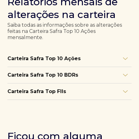
Relatórios mensais de
alterações na carteira
Saiba todas as informações sobre as alterações
feitas na Carteira Safra Top 10 Ações
mensalmente.
Carteira Safra Top 10 Ações
Relatório julho/26
Download
Carteira Safra Top 10 BDRs
PDF
Relatório junho/26
Download
PDF
Relatório julho/26
Download
Carteira Safra Top FIIs
PDF
Relatório maio/26
Download
PDF
Relatório junho/26
Download
PDF
Relatório julho/26
Download
PDF
Relatório abril/26
Download
PDF
Relatório maio/26
Download
PDF
Relatório junho/26
Download
PDF
Ficou com alguma
Relatório março/26
Download
PDF
Relatório abril/26
Download
PDF
Relatório maio/26
Download
PDF