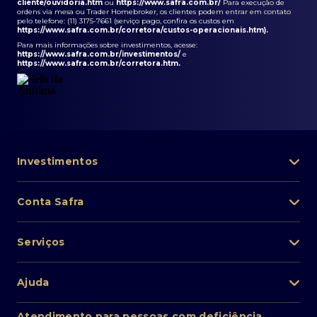
cliente/ouvidoria.htm
ou
https://www.safra.com.br/
Para execução de
ordens via mesa ou Trader Homebroker, os clientes podem entrar em contato
pelo telefone: (11) 3175-7661 (serviço pago, confira os custos em
https://www.safra.com.br/corretora/custos-operacionais.htm
).
Para mais informações sobre investimentos, acesse:
https://www.safra.com.br/investimentos/
e
https://www.safra.com.br/corretora.htm
.
Investimentos
Portfólio de investimentos
Conta Safra
Safra Asset
Abra sua conta
Lista de fundos de investimento
Serviços
Pessoa Física
Private Banking
Acesso rápido
Cartões
Ajuda
Renda fixa
Perda/roubo de celular
Empréstimos e financiamentos
Renda variável
Atendimento ao cliente
2ª via de boletos
Atendimento para pessoas com deficiência