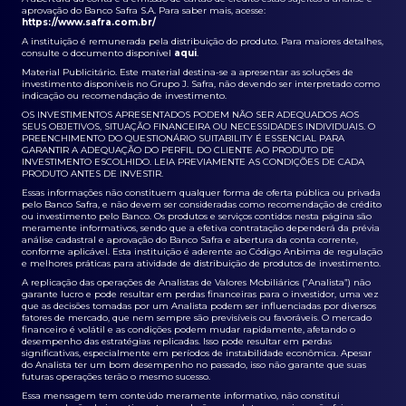
aprovação do Banco Safra S.A. Para saber mais, acesse:
https://www.safra.com.br/
A instituição é remunerada pela distribuição do produto. Para maiores detalhes,
consulte o documento disponível
aqui
.
Material Publicitário. Este material destina-se a apresentar as soluções de
investimento disponíveis no Grupo J. Safra, não devendo ser interpretado como
indicação ou recomendação de investimento.
OS INVESTIMENTOS APRESENTADOS PODEM NÃO SER ADEQUADOS AOS
SEUS OBJETIVOS, SITUAÇÃO FINANCEIRA OU NECESSIDADES INDIVIDUAIS. O
PREENCHIMENTO DO QUESTIONÁRIO SUITABILITY É ESSENCIAL PARA
GARANTIR A ADEQUAÇÃO DO PERFIL DO CLIENTE AO PRODUTO DE
INVESTIMENTO ESCOLHIDO. LEIA PREVIAMENTE AS CONDIÇÕES DE CADA
PRODUTO ANTES DE INVESTIR.
Essas informações não constituem qualquer forma de oferta pública ou privada
pelo Banco Safra, e não devem ser consideradas como recomendação de crédito
ou investimento pelo Banco. Os produtos e serviços contidos nesta página são
meramente informativos, sendo que a efetiva contratação dependerá da prévia
análise cadastral e aprovação do Banco Safra e abertura da conta corrente,
conforme aplicável. Esta instituição é aderente ao Código Anbima de regulação
e melhores práticas para atividade de distribuição de produtos de investimento.
A replicação das operações de Analistas de Valores Mobiliários (“Analista”) não
garante lucro e pode resultar em perdas financeiras para o investidor, uma vez
que as decisões tomadas por um Analista podem ser influenciadas por diversos
fatores de mercado, que nem sempre são previsíveis ou favoráveis. O mercado
financeiro é volátil e as condições podem mudar rapidamente, afetando o
desempenho das estratégias replicadas. Isso pode resultar em perdas
significativas, especialmente em períodos de instabilidade econômica. Apesar
do Analista ter um bom desempenho no passado, isso não garante que suas
futuras operações terão o mesmo sucesso.
Essa mensagem tem conteúdo meramente informativo, não constitui