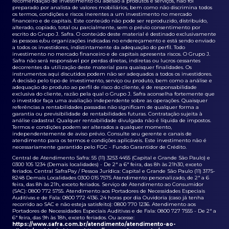
recomendação de investimento ou adesão a produtos e serviços, não foi
preparado por analista de valores mobiliários, bem como não discrimina todos
os termos, condições e riscos inerentes a um investimento no mercado
financeiro e de capitais. Este conteúdo não pode ser reproduzido, distribuído,
alterado, copiado, total ou parcialmente, sem o prévio consentimento por
escrito do Grupo J. Safra. O conteúdo deste material é destinado exclusivamente
às pessoas e/ou organizações indicadas no endereçamento e está sendo enviado
a todos os investidores, indistintamente da adequação do perfil. Todo
investimento no mercado financeiro e de capitais apresenta riscos. O Grupo J.
Safra não será responsável por perdas diretas, indiretas ou lucros cessantes
decorrentes da utilização deste material para quaisquer finalidades. Os
instrumentos aqui discutidos podem não ser adequados a todos os investidores.
A decisão pelo tipo de investimento, serviço ou produto, bem como a análise e
adequação do produto ao perfil de risco do cliente, é de responsabilidade
exclusiva do cliente, razão pela qual o Grupo J. Safra aconselha fortemente que
o investidor faça uma avaliação independente sobre as operações. Quaisquer
referências a rentabilidades passadas não significam de qualquer forma a
garantia ou previsibilidade de rentabilidades futuras. Contratação sujeita à
análise cadastral. Qualquer rentabilidade divulgada não é líquida de impostos.
Termos e condições podem ser alterados a qualquer momento,
independentemente de aviso prévio. Consulte seu gerente e canais de
atendimento para os termos e condições aplicáveis. Este investimento não é
necessariamente garantido pelo FGC - Fundo Garantidor de Crédito.
Central de Atendimento Safra: 55 (11) 3253 4455 (Capital e Grande São Paulo) e
0300 105 1234 (Demais localidades) - De 2ª a 6ª feira, das 8h às 21h30, exceto
feriados. Central SafraPay / Pessoa Jurídica: Capital e Grande São Paulo (11) 3175-
8248 Demais Localidades 0300 015 7575 Atendimento personalizado, de 2ª a 6
feira, das 8h às 21h, exceto feriados. Serviço de Atendimento ao Consumidor
(SAC): 0800 772 5755. Atendimento aos Portadores de Necessidades Especiais
Auditivas e de Fala: 0800 772 4136. 24 horas por dia Ouvidoria (caso já tenha
recorrido ao SAC e não esteja satisfeito): 0800 770 1236. Atendimento aos
Portadores de Necessidades Especiais Auditivas e de Fala: 0800 727 7555 - De 2ª a
6ª feira, das 9h às 18h, exceto feriados. Ou acesse:
https://www.safra.com.br/atendimento/atendimento-ao-