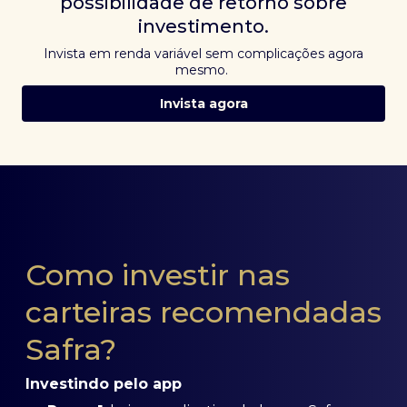
possibilidade de retorno sobre
investimento.
Invista em renda variável sem complicações agora
mesmo.
Invista agora
Como investir nas
carteiras recomendadas
Safra?
Investindo pelo app