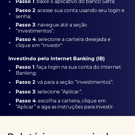
•
Passo 1
: baixe o aplicativo do banco Safra;
Passo
2
: acesse sua conta usando seu login e
•
senha;
Passo 3
: navegue até a seção
•
“Investimentos”;
Passo 4
: selecione a carteira desejada e
•
clique em "Investir".
Investindo pelo Internet Banking (IB)
Passo 1
: faça login na sua conta do Internet
•
Banking;
•
Passo 2
: vá para a seção “Investimentos”;
•
Passo 3
: selecione “Aplicar”;
Passo 4
: escolha a carteira, clique em
•
“Aplicar” e siga as instruções para investir.