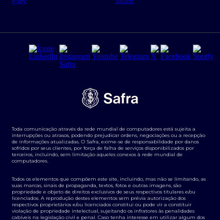
Regras e Parâmetros de Atuação Banco Safra
Seguros para empresas
Relações com investidores
Derivativos
Remuneração Diferenciada FEE BASED
Agronegócios
Segurança da Informação
Tarifas e serviços Pessoa Física
Termos de Uso
Transparência de remuneração
Guia de Classificação de Natureza Cambial
Toda comunicação através da rede mundial de computadores está sujeita a
Termos e Condições para Portabilidade de Investimento
interrupções ou atrasos, podendo prejudicar ordens, negociações ou a recepção
de informações atualizadas. O Safra, exime-se de responsabilidade por danos
sofridos por seus clientes, por força de falha de serviços disponibilizados por
terceiros, incluindo, sem limitação aqueles conexos à rede mundial de
computadores.
Todos os elementos que compõem este site, incluindo, mas não se limitando, as
suas marcas, sinais de propaganda, textos, fotos e outras imagens, são
propriedade e objeto de direitos exclusivos de seus respectivos titulares e/ou
licenciados. A reprodução destes elementos sem prévia autorização dos
respectivos proprietários e/ou licenciados constitui ou pode vir a constituir
violação de propriedade intelectual, sujeitando os infratores às penalidades
cabíveis na legislação civil e penal. Caso tenha interesse em utilizar algum dos