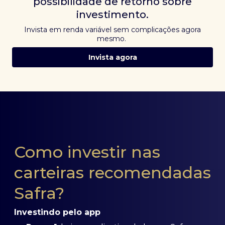
possibilidade de retorno sobre
investimento.
Invista em renda variável sem complicações agora
mesmo.
Invista agora
Como investir nas
carteiras recomendadas
Safra?
Investindo pelo app