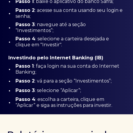
•
Passo 1
: baixe o aplicativo do banco Safra;
Passo
2
: acesse sua conta usando seu login e
•
senha;
Passo 3
: navegue até a seção
•
“Investimentos”;
Passo 4
: selecione a carteira desejada e
•
clique em "Investir".
Investindo pelo Internet Banking (IB)
Passo 1
: faça login na sua conta do Internet
•
Banking;
•
Passo 2
: vá para a seção “Investimentos”;
•
Passo 3
: selecione “Aplicar”;
Passo 4
: escolha a carteira, clique em
•
“Aplicar” e siga as instruções para investir.