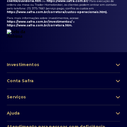
cliente/ouvidoria.htm
ou
https://www.safra.com.br/
Para execução de
ordens via mesa ou Trader Homebroker, os clientes podem entrar em contato
pelo telefone: (11) 3175-7661 (serviço pago, confira os custos em
https://www.safra.com.br/corretora/custos-operacionais.htm
).
Para mais informações sobre investimentos, acesse:
https://www.safra.com.br/investimentos/
e
https://www.safra.com.br/corretora.htm
.
Investimentos
Portfólio de investimentos
Conta Safra
Safra Asset
Abra sua conta
Lista de fundos de investimento
Serviços
Pessoa Física
Private Banking
Acesso rápido
Cartões
Ajuda
Renda fixa
Perda/roubo de celular
Empréstimos e financiamentos
Renda variável
Atendimento ao cliente
2ª via de boletos
Atendimento para pessoas com deficiência