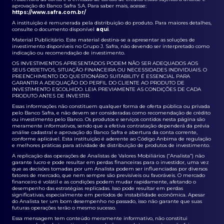
aprovação do Banco Safra S.A. Para saber mais, acesse:
https://www.safra.com.br/
A instituição é remunerada pela distribuição do produto. Para maiores detalhes,
consulte o documento disponível
aqui
.
Material Publicitário. Este material destina-se a apresentar as soluções de
investimento disponíveis no Grupo J. Safra, não devendo ser interpretado como
indicação ou recomendação de investimento.
OS INVESTIMENTOS APRESENTADOS PODEM NÃO SER ADEQUADOS AOS
SEUS OBJETIVOS, SITUAÇÃO FINANCEIRA OU NECESSIDADES INDIVIDUAIS. O
PREENCHIMENTO DO QUESTIONÁRIO SUITABILITY É ESSENCIAL PARA
GARANTIR A ADEQUAÇÃO DO PERFIL DO CLIENTE AO PRODUTO DE
INVESTIMENTO ESCOLHIDO. LEIA PREVIAMENTE AS CONDIÇÕES DE CADA
PRODUTO ANTES DE INVESTIR.
Essas informações não constituem qualquer forma de oferta pública ou privada
pelo Banco Safra, e não devem ser consideradas como recomendação de crédito
ou investimento pelo Banco. Os produtos e serviços contidos nesta página são
meramente informativos, sendo que a efetiva contratação dependerá da prévia
análise cadastral e aprovação do Banco Safra e abertura da conta corrente,
conforme aplicável. Esta instituição é aderente ao Código Anbima de regulação
e melhores práticas para atividade de distribuição de produtos de investimento.
A replicação das operações de Analistas de Valores Mobiliários (“Analista”) não
garante lucro e pode resultar em perdas financeiras para o investidor, uma vez
que as decisões tomadas por um Analista podem ser influenciadas por diversos
fatores de mercado, que nem sempre são previsíveis ou favoráveis. O mercado
financeiro é volátil e as condições podem mudar rapidamente, afetando o
desempenho das estratégias replicadas. Isso pode resultar em perdas
significativas, especialmente em períodos de instabilidade econômica. Apesar
do Analista ter um bom desempenho no passado, isso não garante que suas
futuras operações terão o mesmo sucesso.
Essa mensagem tem conteúdo meramente informativo, não constitui