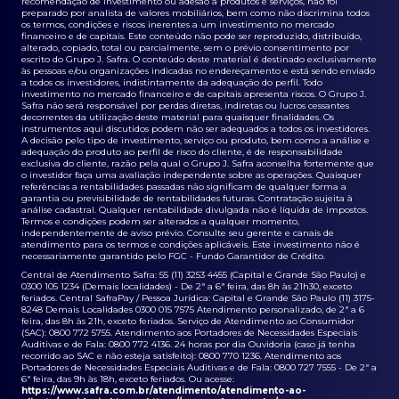
recomendação de investimento ou adesão a produtos e serviços, não foi
preparado por analista de valores mobiliários, bem como não discrimina todos
os termos, condições e riscos inerentes a um investimento no mercado
financeiro e de capitais. Este conteúdo não pode ser reproduzido, distribuído,
alterado, copiado, total ou parcialmente, sem o prévio consentimento por
escrito do Grupo J. Safra. O conteúdo deste material é destinado exclusivamente
às pessoas e/ou organizações indicadas no endereçamento e está sendo enviado
a todos os investidores, indistintamente da adequação do perfil. Todo
investimento no mercado financeiro e de capitais apresenta riscos. O Grupo J.
Safra não será responsável por perdas diretas, indiretas ou lucros cessantes
decorrentes da utilização deste material para quaisquer finalidades. Os
instrumentos aqui discutidos podem não ser adequados a todos os investidores.
A decisão pelo tipo de investimento, serviço ou produto, bem como a análise e
adequação do produto ao perfil de risco do cliente, é de responsabilidade
exclusiva do cliente, razão pela qual o Grupo J. Safra aconselha fortemente que
o investidor faça uma avaliação independente sobre as operações. Quaisquer
referências a rentabilidades passadas não significam de qualquer forma a
garantia ou previsibilidade de rentabilidades futuras. Contratação sujeita à
análise cadastral. Qualquer rentabilidade divulgada não é líquida de impostos.
Termos e condições podem ser alterados a qualquer momento,
independentemente de aviso prévio. Consulte seu gerente e canais de
atendimento para os termos e condições aplicáveis. Este investimento não é
necessariamente garantido pelo FGC - Fundo Garantidor de Crédito.
Central de Atendimento Safra: 55 (11) 3253 4455 (Capital e Grande São Paulo) e
0300 105 1234 (Demais localidades) - De 2ª a 6ª feira, das 8h às 21h30, exceto
feriados. Central SafraPay / Pessoa Jurídica: Capital e Grande São Paulo (11) 3175-
8248 Demais Localidades 0300 015 7575 Atendimento personalizado, de 2ª a 6
feira, das 8h às 21h, exceto feriados. Serviço de Atendimento ao Consumidor
(SAC): 0800 772 5755. Atendimento aos Portadores de Necessidades Especiais
Auditivas e de Fala: 0800 772 4136. 24 horas por dia Ouvidoria (caso já tenha
recorrido ao SAC e não esteja satisfeito): 0800 770 1236. Atendimento aos
Portadores de Necessidades Especiais Auditivas e de Fala: 0800 727 7555 - De 2ª a
6ª feira, das 9h às 18h, exceto feriados. Ou acesse:
https://www.safra.com.br/atendimento/atendimento-ao-