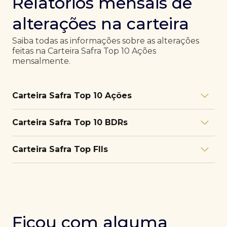
Relatórios mensais de
alterações na carteira
Saiba todas as informações sobre as alterações
feitas na Carteira Safra Top 10 Ações
mensalmente.
Carteira Safra Top 10 Ações
Relatório julho/26
Download
Carteira Safra Top 10 BDRs
PDF
Relatório junho/26
Download
PDF
Relatório julho/26
Download
Carteira Safra Top FIIs
PDF
Relatório maio/26
Download
PDF
Relatório junho/26
Download
PDF
Relatório julho/26
Download
PDF
Relatório abril/26
Download
PDF
Relatório maio/26
Download
PDF
Relatório junho/26
Download
PDF
Ficou com alguma
Relatório março/26
Download
PDF
Relatório abril/26
Download
PDF
Relatório maio/26
Download
PDF