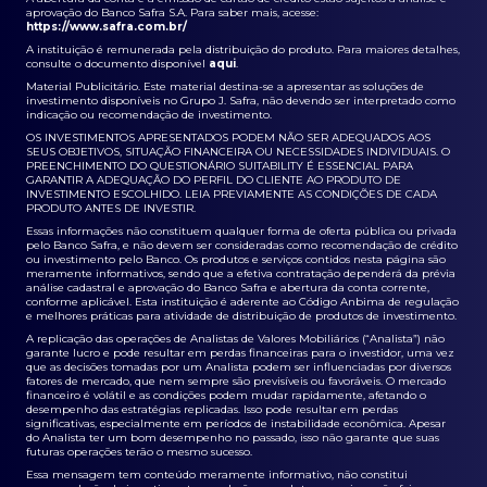
aprovação do Banco Safra S.A. Para saber mais, acesse:
https://www.safra.com.br/
A instituição é remunerada pela distribuição do produto. Para maiores detalhes,
consulte o documento disponível
aqui
.
Material Publicitário. Este material destina-se a apresentar as soluções de
investimento disponíveis no Grupo J. Safra, não devendo ser interpretado como
indicação ou recomendação de investimento.
OS INVESTIMENTOS APRESENTADOS PODEM NÃO SER ADEQUADOS AOS
SEUS OBJETIVOS, SITUAÇÃO FINANCEIRA OU NECESSIDADES INDIVIDUAIS. O
PREENCHIMENTO DO QUESTIONÁRIO SUITABILITY É ESSENCIAL PARA
GARANTIR A ADEQUAÇÃO DO PERFIL DO CLIENTE AO PRODUTO DE
INVESTIMENTO ESCOLHIDO. LEIA PREVIAMENTE AS CONDIÇÕES DE CADA
PRODUTO ANTES DE INVESTIR.
Essas informações não constituem qualquer forma de oferta pública ou privada
pelo Banco Safra, e não devem ser consideradas como recomendação de crédito
ou investimento pelo Banco. Os produtos e serviços contidos nesta página são
meramente informativos, sendo que a efetiva contratação dependerá da prévia
análise cadastral e aprovação do Banco Safra e abertura da conta corrente,
conforme aplicável. Esta instituição é aderente ao Código Anbima de regulação
e melhores práticas para atividade de distribuição de produtos de investimento.
A replicação das operações de Analistas de Valores Mobiliários (“Analista”) não
garante lucro e pode resultar em perdas financeiras para o investidor, uma vez
que as decisões tomadas por um Analista podem ser influenciadas por diversos
fatores de mercado, que nem sempre são previsíveis ou favoráveis. O mercado
financeiro é volátil e as condições podem mudar rapidamente, afetando o
desempenho das estratégias replicadas. Isso pode resultar em perdas
significativas, especialmente em períodos de instabilidade econômica. Apesar
do Analista ter um bom desempenho no passado, isso não garante que suas
futuras operações terão o mesmo sucesso.
Essa mensagem tem conteúdo meramente informativo, não constitui