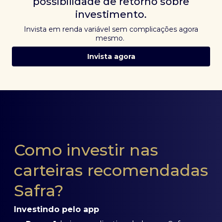
possibilidade de retorno sobre
investimento.
Invista em renda variável sem complicações agora
mesmo.
Invista agora
Como investir nas
carteiras recomendadas
Safra?
Investindo pelo app