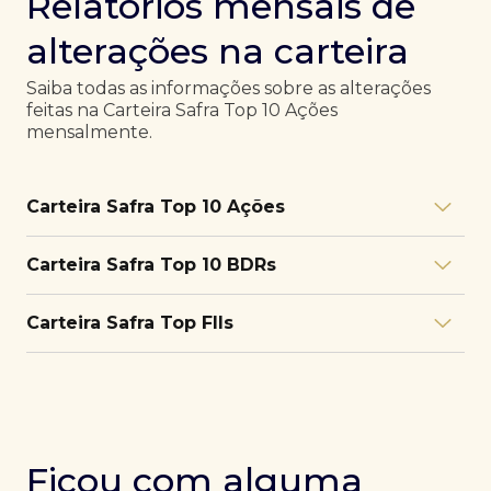
Relatórios mensais de
alterações na carteira
Saiba todas as informações sobre as alterações
feitas na Carteira Safra Top 10 Ações
mensalmente.
Carteira Safra Top 10 Ações
Relatório julho/26
Download
Carteira Safra Top 10 BDRs
PDF
Relatório junho/26
Download
PDF
Relatório julho/26
Download
Carteira Safra Top FIIs
PDF
Relatório maio/26
Download
PDF
Relatório junho/26
Download
PDF
Relatório julho/26
Download
PDF
Relatório abril/26
Download
PDF
Relatório maio/26
Download
PDF
Relatório junho/26
Download
PDF
Ficou com alguma
Relatório março/26
Download
PDF
Relatório abril/26
Download
PDF
Relatório maio/26
Download
PDF