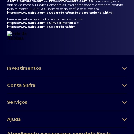
cliente/ouvidoria.htm
ou
https://www.safra.com.br/
Para execução de
ordens via mesa ou Trader Homebroker, os clientes podem entrar em contato
pelo telefone: (11) 3175-7661 (serviço pago, confira os custos em
https://www.safra.com.br/corretora/custos-operacionais.htm
).
Para mais informações sobre investimentos, acesse:
https://www.safra.com.br/investimentos/
e
https://www.safra.com.br/corretora.htm
.
Investimentos
Portfólio de investimentos
Conta Safra
Safra Asset
Abra sua conta
Lista de fundos de investimento
Serviços
Pessoa Física
Private Banking
Acesso rápido
Cartões
Ajuda
Renda fixa
Perda/roubo de celular
Empréstimos e financiamentos
Renda variável
Atendimento ao cliente
2ª via de boletos
Atendimento para pessoas com deficiência