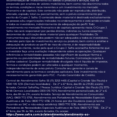
recomendação de investimento ou adesão a produtos e serviços, não foi
preparado por analista de valores mobiliários, bem como não discrimina todos
os termos, condições e riscos inerentes a um investimento no mercado
financeiro e de capitais. Este conteúdo não pode ser reproduzido, distribuído,
alterado, copiado, total ou parcialmente, sem o prévio consentimento por
escrito do Grupo J. Safra. O conteúdo deste material é destinado exclusivamente
às pessoas e/ou organizações indicadas no endereçamento e está sendo enviado
a todos os investidores, indistintamente da adequação do perfil. Todo
investimento no mercado financeiro e de capitais apresenta riscos. O Grupo J.
Safra não será responsável por perdas diretas, indiretas ou lucros cessantes
decorrentes da utilização deste material para quaisquer finalidades. Os
instrumentos aqui discutidos podem não ser adequados a todos os investidores.
A decisão pelo tipo de investimento, serviço ou produto, bem como a análise e
adequação do produto ao perfil de risco do cliente, é de responsabilidade
exclusiva do cliente, razão pela qual o Grupo J. Safra aconselha fortemente que
o investidor faça uma avaliação independente sobre as operações. Quaisquer
referências a rentabilidades passadas não significam de qualquer forma a
garantia ou previsibilidade de rentabilidades futuras. Contratação sujeita à
análise cadastral. Qualquer rentabilidade divulgada não é líquida de impostos.
Termos e condições podem ser alterados a qualquer momento,
independentemente de aviso prévio. Consulte seu gerente e canais de
atendimento para os termos e condições aplicáveis. Este investimento não é
necessariamente garantido pelo FGC - Fundo Garantidor de Crédito.
Central de Atendimento Safra: 55 (11) 3253 4455 (Capital e Grande São Paulo) e
0300 105 1234 (Demais localidades) - De 2ª a 6ª feira, das 8h às 21h30, exceto
feriados. Central SafraPay / Pessoa Jurídica: Capital e Grande São Paulo (11) 3175-
8248 Demais Localidades 0300 015 7575 Atendimento personalizado, de 2ª a 6
feira, das 8h às 21h, exceto feriados. Serviço de Atendimento ao Consumidor
(SAC): 0800 772 5755. Atendimento aos Portadores de Necessidades Especiais
Auditivas e de Fala: 0800 772 4136. 24 horas por dia Ouvidoria (caso já tenha
recorrido ao SAC e não esteja satisfeito): 0800 770 1236. Atendimento aos
Portadores de Necessidades Especiais Auditivas e de Fala: 0800 727 7555 - De 2ª a
6ª feira, das 9h às 18h, exceto feriados. Ou acesse:
https://www.safra.com.br/atendimento/atendimento-ao-