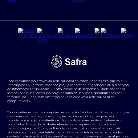
Regras e Parâmetros de Atuação Banco Safra
Seguros para empresas
Relações com investidores
Derivativos
Remuneração Diferenciada FEE BASED
Agronegócios
Segurança da Informação
Tarifas e serviços Pessoa Física
Termos de Uso
Transparência de remuneração
Guia de Classificação de Natureza Cambial
Toda comunicação através da rede mundial de computadores está sujeita a
Termos e Condições para Portabilidade de Investimento
interrupções ou atrasos, podendo prejudicar ordens, negociações ou a recepção
de informações atualizadas. O Safra, exime-se de responsabilidade por danos
sofridos por seus clientes, por força de falha de serviços disponibilizados por
terceiros, incluindo, sem limitação aqueles conexos à rede mundial de
computadores.
Todos os elementos que compõem este site, incluindo, mas não se limitando, as
suas marcas, sinais de propaganda, textos, fotos e outras imagens, são
propriedade e objeto de direitos exclusivos de seus respectivos titulares e/ou
licenciados. A reprodução destes elementos sem prévia autorização dos
respectivos proprietários e/ou licenciados constitui ou pode vir a constituir
violação de propriedade intelectual, sujeitando os infratores às penalidades
cabíveis na legislação civil e penal. Caso tenha interesse em utilizar algum dos