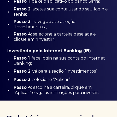
•
Passo 1
: baixe o aplicativo do banco Safra;
Passo
2
: acesse sua conta usando seu login e
•
senha;
Passo 3
: navegue até a seção
•
“Investimentos”;
Passo 4
: selecione a carteira desejada e
•
clique em "Investir".
Investindo pelo Internet Banking (IB)
Passo 1
: faça login na sua conta do Internet
•
Banking;
•
Passo 2
: vá para a seção “Investimentos”;
•
Passo 3
: selecione “Aplicar”;
Passo 4
: escolha a carteira, clique em
•
“Aplicar” e siga as instruções para investir.