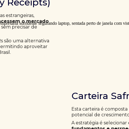
ry Receipts)
 estrangeiras,
acessem o mercado
a sem precisar de
Rs são uma alternativa
permitindo aproveitar
asil.
Carteira Saf
Esta carteira é composta
potencial de crescimento
A estratégia é selecion
fundamentos e perspec