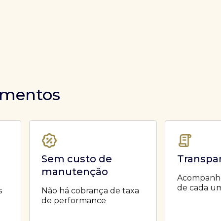
timentos
Sem custo de
Transpa
manutenção
Acompanhe 
de cada um
s
Não há cobrança de taxa
de performance