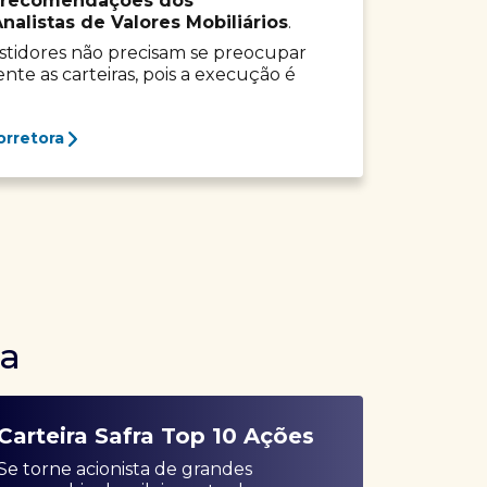
recomendações dos
listas de Valores Mobiliários
.
vestidores não precisam se preocupar
e as carteiras, pois a execução é
orretora
ra
Carteira Safra Top 10 Ações
Se torne acionista de grandes