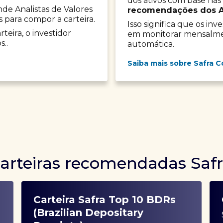
dos ativos com base nas
onde Analistas de Valores
recomendações dos Ana
s para compor a carteira.
Isso significa que os in
teira, o investidor
em monitorar mensalment
s..
automática.
Saiba mais sobre Safra C
arteiras recomendadas Saf
Carteira Safra Top 10 BDRs
(Brazilian Depositary