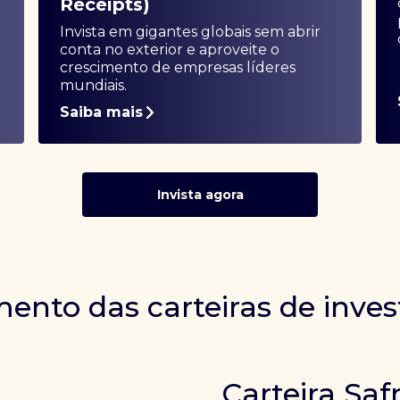
Receipts)
Invista em gigantes globais sem abrir
conta no exterior e aproveite o
crescimento de empresas líderes
mundiais.
Saiba mais
Invista agora
ento das carteiras de inve
Carteira Saf