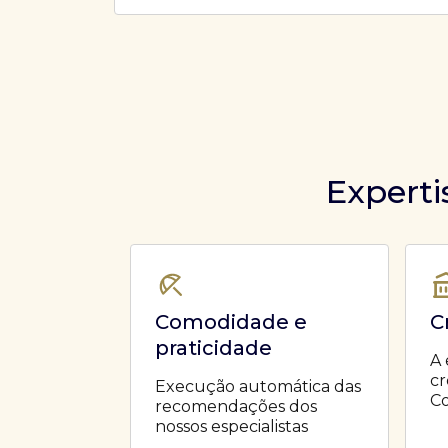
Ofertas Públicas
Open Finance
Derivativos
Transferência de ativos
Safra para médicos
Agronegócios
Experti
Comodidade e
C
praticidade
A 
cr
Execução automática das
Co
recomendações dos
nossos especialistas