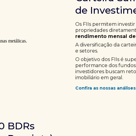
de Investime
Os FIIs permitem investir
propriedades diretamente
rendimento mensal de 
A diversificação da cartei
e setores.
O objetivo dos FIIs é sup
performance dos fundos im
investidores buscam ret
imobiliário em geral.
Confira as nossas análises
10 BDRs