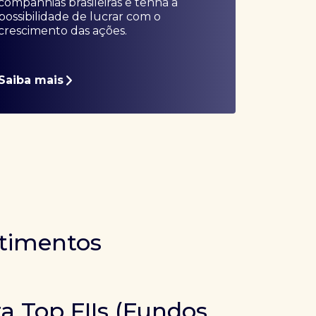
companhias brasileiras e tenha a
possibilidade de lucrar com o
crescimento das ações.
Saiba mais
stimentos
ra Top FIIs (Fundos