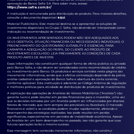
aprovação do Banco Safra S.A. Para saber mais, acesse:
https://www.safra.com.br/
A instituição é remunerada pela distribuição do produto. Para maiores detalhes,
consulte o documento disponível
aqui
.
Material Publicitário. Este material destina-se a apresentar as soluções de
investimento disponíveis no Grupo J. Safra, não devendo ser interpretado como
indicação ou recomendação de investimento.
OS INVESTIMENTOS APRESENTADOS PODEM NÃO SER ADEQUADOS AOS
SEUS OBJETIVOS, SITUAÇÃO FINANCEIRA OU NECESSIDADES INDIVIDUAIS. O
PREENCHIMENTO DO QUESTIONÁRIO SUITABILITY É ESSENCIAL PARA
GARANTIR A ADEQUAÇÃO DO PERFIL DO CLIENTE AO PRODUTO DE
INVESTIMENTO ESCOLHIDO. LEIA PREVIAMENTE AS CONDIÇÕES DE CADA
PRODUTO ANTES DE INVESTIR.
Essas informações não constituem qualquer forma de oferta pública ou privada
pelo Banco Safra, e não devem ser consideradas como recomendação de crédito
ou investimento pelo Banco. Os produtos e serviços contidos nesta página são
meramente informativos, sendo que a efetiva contratação dependerá da prévia
análise cadastral e aprovação do Banco Safra e abertura da conta corrente,
conforme aplicável. Esta instituição é aderente ao Código Anbima de regulação
e melhores práticas para atividade de distribuição de produtos de investimento.
A replicação das operações de Analistas de Valores Mobiliários (“Analista”) não
garante lucro e pode resultar em perdas financeiras para o investidor, uma vez
que as decisões tomadas por um Analista podem ser influenciadas por diversos
fatores de mercado, que nem sempre são previsíveis ou favoráveis. O mercado
financeiro é volátil e as condições podem mudar rapidamente, afetando o
desempenho das estratégias replicadas. Isso pode resultar em perdas
significativas, especialmente em períodos de instabilidade econômica. Apesar
do Analista ter um bom desempenho no passado, isso não garante que suas
futuras operações terão o mesmo sucesso.
Essa mensagem tem conteúdo meramente informativo, não constitui