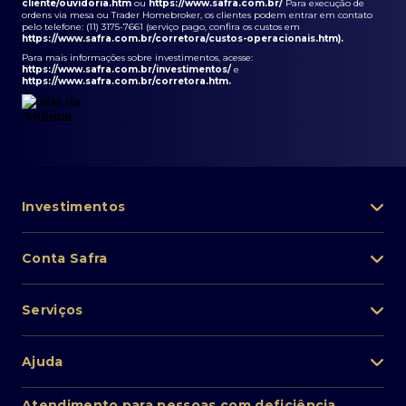
cliente/ouvidoria.htm
ou
https://www.safra.com.br/
Para execução de
ordens via mesa ou Trader Homebroker, os clientes podem entrar em contato
pelo telefone: (11) 3175-7661 (serviço pago, confira os custos em
https://www.safra.com.br/corretora/custos-operacionais.htm
).
Para mais informações sobre investimentos, acesse:
https://www.safra.com.br/investimentos/
e
https://www.safra.com.br/corretora.htm
.
Investimentos
Portfólio de investimentos
Conta Safra
Safra Asset
Abra sua conta
Lista de fundos de investimento
Serviços
Pessoa Física
Private Banking
Acesso rápido
Cartões
Ajuda
Renda fixa
Perda/roubo de celular
Empréstimos e financiamentos
Renda variável
Atendimento ao cliente
2ª via de boletos
Atendimento para pessoas com deficiência