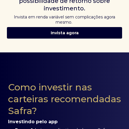
possibilidade de retorno sobre
investimento.
Invista em renda variável sem complicações agora
mesmo.
Invista agora
Como investir nas
carteiras recomendadas
Safra?
Investindo pelo app