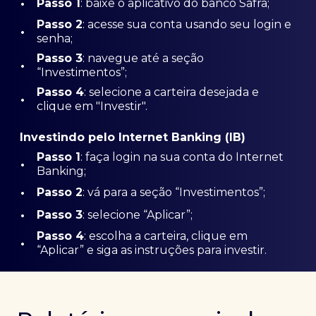
•
Passo 1
: baixe o aplicativo do banco Safra;
Passo
2
: acesse sua conta usando seu login e
•
senha;
Passo 3
: navegue até a seção
•
“Investimentos”;
Passo 4
: selecione a carteira desejada e
•
clique em "Investir".
Investindo pelo Internet Banking (IB)
Passo 1
: faça login na sua conta do Internet
•
Banking;
•
Passo 2
: vá para a seção “Investimentos”;
•
Passo 3
: selecione “Aplicar”;
Passo 4
: escolha a carteira, clique em
•
“Aplicar” e siga as instruções para investir.