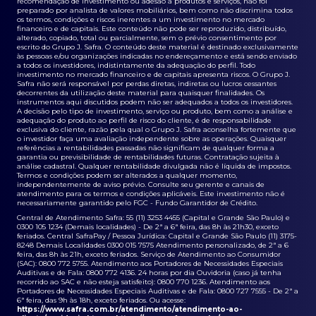
recomendação de investimento ou adesão a produtos e serviços, não foi
preparado por analista de valores mobiliários, bem como não discrimina todos
os termos, condições e riscos inerentes a um investimento no mercado
financeiro e de capitais. Este conteúdo não pode ser reproduzido, distribuído,
alterado, copiado, total ou parcialmente, sem o prévio consentimento por
escrito do Grupo J. Safra. O conteúdo deste material é destinado exclusivamente
às pessoas e/ou organizações indicadas no endereçamento e está sendo enviado
a todos os investidores, indistintamente da adequação do perfil. Todo
investimento no mercado financeiro e de capitais apresenta riscos. O Grupo J.
Safra não será responsável por perdas diretas, indiretas ou lucros cessantes
decorrentes da utilização deste material para quaisquer finalidades. Os
instrumentos aqui discutidos podem não ser adequados a todos os investidores.
A decisão pelo tipo de investimento, serviço ou produto, bem como a análise e
adequação do produto ao perfil de risco do cliente, é de responsabilidade
exclusiva do cliente, razão pela qual o Grupo J. Safra aconselha fortemente que
o investidor faça uma avaliação independente sobre as operações. Quaisquer
referências a rentabilidades passadas não significam de qualquer forma a
garantia ou previsibilidade de rentabilidades futuras. Contratação sujeita à
análise cadastral. Qualquer rentabilidade divulgada não é líquida de impostos.
Termos e condições podem ser alterados a qualquer momento,
independentemente de aviso prévio. Consulte seu gerente e canais de
atendimento para os termos e condições aplicáveis. Este investimento não é
necessariamente garantido pelo FGC - Fundo Garantidor de Crédito.
Central de Atendimento Safra: 55 (11) 3253 4455 (Capital e Grande São Paulo) e
0300 105 1234 (Demais localidades) - De 2ª a 6ª feira, das 8h às 21h30, exceto
feriados. Central SafraPay / Pessoa Jurídica: Capital e Grande São Paulo (11) 3175-
8248 Demais Localidades 0300 015 7575 Atendimento personalizado, de 2ª a 6
feira, das 8h às 21h, exceto feriados. Serviço de Atendimento ao Consumidor
(SAC): 0800 772 5755. Atendimento aos Portadores de Necessidades Especiais
Auditivas e de Fala: 0800 772 4136. 24 horas por dia Ouvidoria (caso já tenha
recorrido ao SAC e não esteja satisfeito): 0800 770 1236. Atendimento aos
Portadores de Necessidades Especiais Auditivas e de Fala: 0800 727 7555 - De 2ª a
6ª feira, das 9h às 18h, exceto feriados. Ou acesse:
https://www.safra.com.br/atendimento/atendimento-ao-