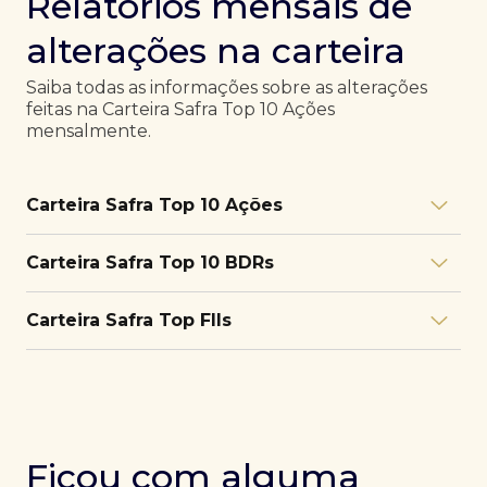
Relatórios mensais de
alterações na carteira
Saiba todas as informações sobre as alterações
feitas na Carteira Safra Top 10 Ações
mensalmente.
Carteira Safra Top 10 Ações
Relatório julho/26
Download
Carteira Safra Top 10 BDRs
PDF
Relatório junho/26
Download
PDF
Relatório julho/26
Download
Carteira Safra Top FIIs
PDF
Relatório maio/26
Download
PDF
Relatório junho/26
Download
PDF
Relatório julho/26
Download
PDF
Relatório abril/26
Download
PDF
Relatório maio/26
Download
PDF
Relatório junho/26
Download
PDF
Ficou com alguma
Relatório março/26
Download
PDF
Relatório abril/26
Download
PDF
Relatório maio/26
Download
PDF