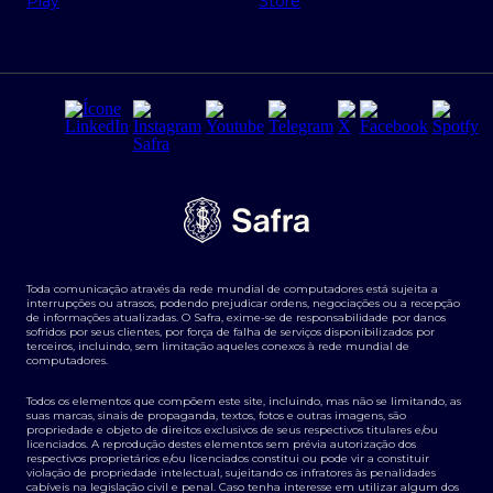
Regras e Parâmetros de Atuação Banco Safra
Seguros para empresas
Relações com investidores
Derivativos
Remuneração Diferenciada FEE BASED
Agronegócios
Segurança da Informação
Tarifas e serviços Pessoa Física
Termos de Uso
Transparência de remuneração
Guia de Classificação de Natureza Cambial
Toda comunicação através da rede mundial de computadores está sujeita a
Termos e Condições para Portabilidade de Investimento
interrupções ou atrasos, podendo prejudicar ordens, negociações ou a recepção
de informações atualizadas. O Safra, exime-se de responsabilidade por danos
sofridos por seus clientes, por força de falha de serviços disponibilizados por
terceiros, incluindo, sem limitação aqueles conexos à rede mundial de
computadores.
Todos os elementos que compõem este site, incluindo, mas não se limitando, as
suas marcas, sinais de propaganda, textos, fotos e outras imagens, são
propriedade e objeto de direitos exclusivos de seus respectivos titulares e/ou
licenciados. A reprodução destes elementos sem prévia autorização dos
respectivos proprietários e/ou licenciados constitui ou pode vir a constituir
violação de propriedade intelectual, sujeitando os infratores às penalidades
cabíveis na legislação civil e penal. Caso tenha interesse em utilizar algum dos