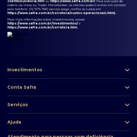
cliente/ouvidoria.htm
ou
https://www.safra.com.br/
Para execução de
ordens via mesa ou Trader Homebroker, os clientes podem entrar em contato
pelo telefone: (11) 3175-7661 (serviço pago, confira os custos em
https://www.safra.com.br/corretora/custos-operacionais.htm
).
Para mais informações sobre investimentos, acesse:
https://www.safra.com.br/investimentos/
e
https://www.safra.com.br/corretora.htm
.
Investimentos
Portfólio de investimentos
Conta Safra
Safra Asset
Abra sua conta
Lista de fundos de investimento
Serviços
Pessoa Física
Private Banking
Acesso rápido
Cartões
Ajuda
Renda fixa
Perda/roubo de celular
Empréstimos e financiamentos
Renda variável
Atendimento ao cliente
2ª via de boletos
Atendimento para pessoas com deficiência