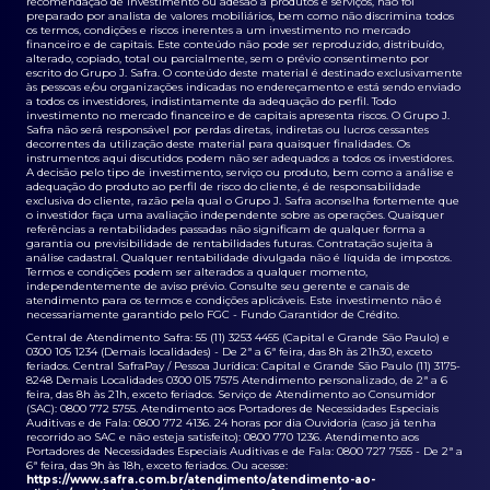
recomendação de investimento ou adesão a produtos e serviços, não foi
preparado por analista de valores mobiliários, bem como não discrimina todos
os termos, condições e riscos inerentes a um investimento no mercado
financeiro e de capitais. Este conteúdo não pode ser reproduzido, distribuído,
alterado, copiado, total ou parcialmente, sem o prévio consentimento por
escrito do Grupo J. Safra. O conteúdo deste material é destinado exclusivamente
às pessoas e/ou organizações indicadas no endereçamento e está sendo enviado
a todos os investidores, indistintamente da adequação do perfil. Todo
investimento no mercado financeiro e de capitais apresenta riscos. O Grupo J.
Safra não será responsável por perdas diretas, indiretas ou lucros cessantes
decorrentes da utilização deste material para quaisquer finalidades. Os
instrumentos aqui discutidos podem não ser adequados a todos os investidores.
A decisão pelo tipo de investimento, serviço ou produto, bem como a análise e
adequação do produto ao perfil de risco do cliente, é de responsabilidade
exclusiva do cliente, razão pela qual o Grupo J. Safra aconselha fortemente que
o investidor faça uma avaliação independente sobre as operações. Quaisquer
referências a rentabilidades passadas não significam de qualquer forma a
garantia ou previsibilidade de rentabilidades futuras. Contratação sujeita à
análise cadastral. Qualquer rentabilidade divulgada não é líquida de impostos.
Termos e condições podem ser alterados a qualquer momento,
independentemente de aviso prévio. Consulte seu gerente e canais de
atendimento para os termos e condições aplicáveis. Este investimento não é
necessariamente garantido pelo FGC - Fundo Garantidor de Crédito.
Central de Atendimento Safra: 55 (11) 3253 4455 (Capital e Grande São Paulo) e
0300 105 1234 (Demais localidades) - De 2ª a 6ª feira, das 8h às 21h30, exceto
feriados. Central SafraPay / Pessoa Jurídica: Capital e Grande São Paulo (11) 3175-
8248 Demais Localidades 0300 015 7575 Atendimento personalizado, de 2ª a 6
feira, das 8h às 21h, exceto feriados. Serviço de Atendimento ao Consumidor
(SAC): 0800 772 5755. Atendimento aos Portadores de Necessidades Especiais
Auditivas e de Fala: 0800 772 4136. 24 horas por dia Ouvidoria (caso já tenha
recorrido ao SAC e não esteja satisfeito): 0800 770 1236. Atendimento aos
Portadores de Necessidades Especiais Auditivas e de Fala: 0800 727 7555 - De 2ª a
6ª feira, das 9h às 18h, exceto feriados. Ou acesse:
https://www.safra.com.br/atendimento/atendimento-ao-