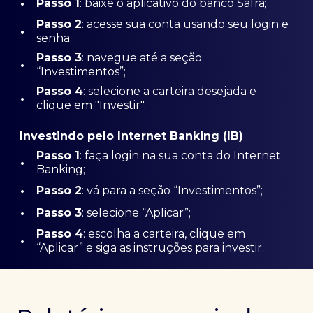
•
Passo 1
: baixe o aplicativo do banco Safra;
Passo
2
: acesse sua conta usando seu login e
•
senha;
Passo 3
: navegue até a seção
•
“Investimentos”;
Passo 4
: selecione a carteira desejada e
•
clique em "Investir".
Investindo pelo Internet Banking (IB)
Passo 1
: faça login na sua conta do Internet
•
Banking;
•
Passo 2
: vá para a seção “Investimentos”;
•
Passo 3
: selecione “Aplicar”;
Passo 4
: escolha a carteira, clique em
•
“Aplicar” e siga as instruções para investir.