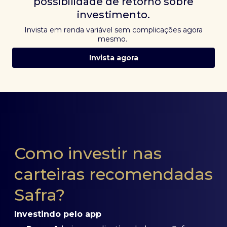
possibilidade de retorno sobre
investimento.
Invista em renda variável sem complicações agora
mesmo.
Invista agora
Como investir nas
carteiras recomendadas
Safra?
Investindo pelo app