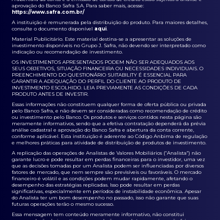
aprovação do Banco Safra S.A. Para saber mais, acesse:
https://www.safra.com.br/
A instituição é remunerada pela distribuição do produto. Para maiores detalhes,
consulte o documento disponível
aqui
.
Material Publicitário. Este material destina-se a apresentar as soluções de
investimento disponíveis no Grupo J. Safra, não devendo ser interpretado como
indicação ou recomendação de investimento.
OS INVESTIMENTOS APRESENTADOS PODEM NÃO SER ADEQUADOS AOS
SEUS OBJETIVOS, SITUAÇÃO FINANCEIRA OU NECESSIDADES INDIVIDUAIS. O
PREENCHIMENTO DO QUESTIONÁRIO SUITABILITY É ESSENCIAL PARA
GARANTIR A ADEQUAÇÃO DO PERFIL DO CLIENTE AO PRODUTO DE
INVESTIMENTO ESCOLHIDO. LEIA PREVIAMENTE AS CONDIÇÕES DE CADA
PRODUTO ANTES DE INVESTIR.
Essas informações não constituem qualquer forma de oferta pública ou privada
pelo Banco Safra, e não devem ser consideradas como recomendação de crédito
ou investimento pelo Banco. Os produtos e serviços contidos nesta página são
meramente informativos, sendo que a efetiva contratação dependerá da prévia
análise cadastral e aprovação do Banco Safra e abertura da conta corrente,
conforme aplicável. Esta instituição é aderente ao Código Anbima de regulação
e melhores práticas para atividade de distribuição de produtos de investimento.
A replicação das operações de Analistas de Valores Mobiliários (“Analista”) não
garante lucro e pode resultar em perdas financeiras para o investidor, uma vez
que as decisões tomadas por um Analista podem ser influenciadas por diversos
fatores de mercado, que nem sempre são previsíveis ou favoráveis. O mercado
financeiro é volátil e as condições podem mudar rapidamente, afetando o
desempenho das estratégias replicadas. Isso pode resultar em perdas
significativas, especialmente em períodos de instabilidade econômica. Apesar
do Analista ter um bom desempenho no passado, isso não garante que suas
futuras operações terão o mesmo sucesso.
Essa mensagem tem conteúdo meramente informativo, não constitui