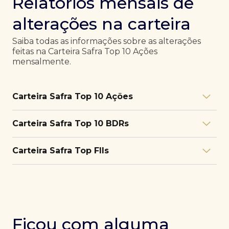
Relatórios mensais de
alterações na carteira
Saiba todas as informações sobre as alterações
feitas na Carteira Safra Top 10 Ações
mensalmente.
Carteira Safra Top 10 Ações
Relatório julho/26
Download
Carteira Safra Top 10 BDRs
PDF
Relatório junho/26
Download
PDF
Relatório julho/26
Download
Carteira Safra Top FIIs
PDF
Relatório maio/26
Download
PDF
Relatório junho/26
Download
PDF
Relatório julho/26
Download
PDF
Relatório abril/26
Download
PDF
Relatório maio/26
Download
PDF
Relatório junho/26
Download
PDF
Ficou com alguma
Relatório março/26
Download
PDF
Relatório abril/26
Download
PDF
Relatório maio/26
Download
PDF