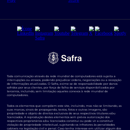
Regras e Parâmetros de Atuação Banco Safra
Seguros para empresas
Relações com investidores
Derivativos
Remuneração Diferenciada FEE BASED
Agronegócios
Segurança da Informação
Tarifas e serviços Pessoa Física
Termos de Uso
Transparência de remuneração
Guia de Classificação de Natureza Cambial
Toda comunicação através da rede mundial de computadores está sujeita a
Termos e Condições para Portabilidade de Investimento
interrupções ou atrasos, podendo prejudicar ordens, negociações ou a recepção
de informações atualizadas. O Safra, exime-se de responsabilidade por danos
sofridos por seus clientes, por força de falha de serviços disponibilizados por
terceiros, incluindo, sem limitação aqueles conexos à rede mundial de
computadores.
Todos os elementos que compõem este site, incluindo, mas não se limitando, as
suas marcas, sinais de propaganda, textos, fotos e outras imagens, são
propriedade e objeto de direitos exclusivos de seus respectivos titulares e/ou
licenciados. A reprodução destes elementos sem prévia autorização dos
respectivos proprietários e/ou licenciados constitui ou pode vir a constituir
violação de propriedade intelectual, sujeitando os infratores às penalidades
cabíveis na legislação civil e penal. Caso tenha interesse em utilizar algum dos