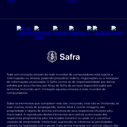
Regras e Parâmetros de Atuação Banco Safra
Seguros para empresas
Relações com investidores
Derivativos
Remuneração Diferenciada FEE BASED
Agronegócios
Segurança da Informação
Tarifas e serviços Pessoa Física
Termos de Uso
Transparência de remuneração
Guia de Classificação de Natureza Cambial
Toda comunicação através da rede mundial de computadores está sujeita a
Termos e Condições para Portabilidade de Investimento
interrupções ou atrasos, podendo prejudicar ordens, negociações ou a recepção
de informações atualizadas. O Safra, exime-se de responsabilidade por danos
sofridos por seus clientes, por força de falha de serviços disponibilizados por
terceiros, incluindo, sem limitação aqueles conexos à rede mundial de
computadores.
Todos os elementos que compõem este site, incluindo, mas não se limitando, as
suas marcas, sinais de propaganda, textos, fotos e outras imagens, são
propriedade e objeto de direitos exclusivos de seus respectivos titulares e/ou
licenciados. A reprodução destes elementos sem prévia autorização dos
respectivos proprietários e/ou licenciados constitui ou pode vir a constituir
violação de propriedade intelectual, sujeitando os infratores às penalidades
cabíveis na legislação civil e penal. Caso tenha interesse em utilizar algum dos