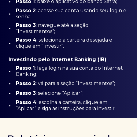
•
Passo 1
: baixe o aplicativo do banco Safra;
Passo
2
: acesse sua conta usando seu login e
•
senha;
Passo 3
: navegue até a seção
•
“Investimentos”;
Passo 4
: selecione a carteira desejada e
•
clique em "Investir".
Investindo pelo Internet Banking (IB)
Passo 1
: faça login na sua conta do Internet
•
Banking;
•
Passo 2
: vá para a seção “Investimentos”;
•
Passo 3
: selecione “Aplicar”;
Passo 4
: escolha a carteira, clique em
•
“Aplicar” e siga as instruções para investir.