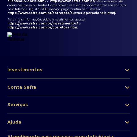
cliente/ouvidoria.htm
ou
https://www.safra.com.br/
Para execução de
ordens via mesa ou Trader Homebroker, os clientes podem entrar em contato
pelo telefone: (11) 3175-7661 (serviço pago, confira os custos em
https://www.safra.com.br/corretora/custos-operacionais.htm
).
Para mais informações sobre investimentos, acesse:
https://www.safra.com.br/investimentos/
e
https://www.safra.com.br/corretora.htm
.
Investimentos
Portfólio de investimentos
Conta Safra
Safra Asset
Abra sua conta
Lista de fundos de investimento
Serviços
Pessoa Física
Private Banking
Acesso rápido
Cartões
Ajuda
Renda fixa
Perda/roubo de celular
Empréstimos e financiamentos
Renda variável
Atendimento ao cliente
2ª via de boletos
Atendimento para pessoas com deficiência