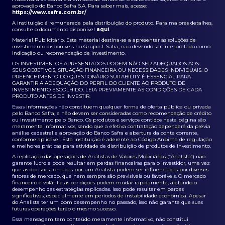
aprovação do Banco Safra S.A. Para saber mais, acesse:
https://www.safra.com.br/
A instituição é remunerada pela distribuição do produto. Para maiores detalhes,
consulte o documento disponível
aqui
.
Material Publicitário. Este material destina-se a apresentar as soluções de
investimento disponíveis no Grupo J. Safra, não devendo ser interpretado como
indicação ou recomendação de investimento.
OS INVESTIMENTOS APRESENTADOS PODEM NÃO SER ADEQUADOS AOS
SEUS OBJETIVOS, SITUAÇÃO FINANCEIRA OU NECESSIDADES INDIVIDUAIS. O
PREENCHIMENTO DO QUESTIONÁRIO SUITABILITY É ESSENCIAL PARA
GARANTIR A ADEQUAÇÃO DO PERFIL DO CLIENTE AO PRODUTO DE
INVESTIMENTO ESCOLHIDO. LEIA PREVIAMENTE AS CONDIÇÕES DE CADA
PRODUTO ANTES DE INVESTIR.
Essas informações não constituem qualquer forma de oferta pública ou privada
pelo Banco Safra, e não devem ser consideradas como recomendação de crédito
ou investimento pelo Banco. Os produtos e serviços contidos nesta página são
meramente informativos, sendo que a efetiva contratação dependerá da prévia
análise cadastral e aprovação do Banco Safra e abertura da conta corrente,
conforme aplicável. Esta instituição é aderente ao Código Anbima de regulação
e melhores práticas para atividade de distribuição de produtos de investimento.
A replicação das operações de Analistas de Valores Mobiliários (“Analista”) não
garante lucro e pode resultar em perdas financeiras para o investidor, uma vez
que as decisões tomadas por um Analista podem ser influenciadas por diversos
fatores de mercado, que nem sempre são previsíveis ou favoráveis. O mercado
financeiro é volátil e as condições podem mudar rapidamente, afetando o
desempenho das estratégias replicadas. Isso pode resultar em perdas
significativas, especialmente em períodos de instabilidade econômica. Apesar
do Analista ter um bom desempenho no passado, isso não garante que suas
futuras operações terão o mesmo sucesso.
Essa mensagem tem conteúdo meramente informativo, não constitui