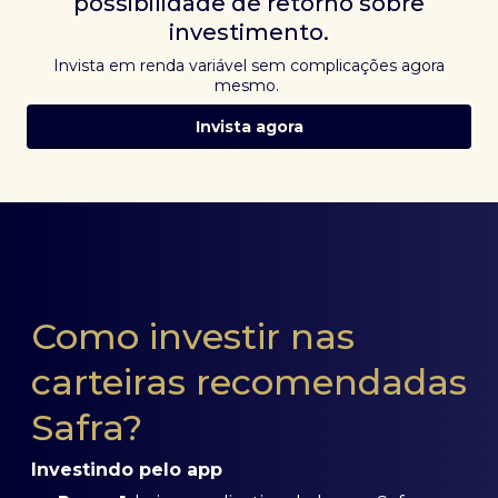
possibilidade de retorno sobre
investimento.
Invista em renda variável sem complicações agora
mesmo.
Invista agora
Como investir nas
carteiras recomendadas
Safra?
Investindo pelo app