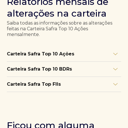
Relatórios mensais de
alterações na carteira
Saiba todas as informações sobre as alterações
feitas na Carteira Safra Top 10 Ações
mensalmente.
Carteira Safra Top 10 Ações
Relatório julho/26
Download
Carteira Safra Top 10 BDRs
PDF
Relatório junho/26
Download
PDF
Relatório julho/26
Download
Carteira Safra Top FIIs
PDF
Relatório maio/26
Download
PDF
Relatório junho/26
Download
PDF
Relatório julho/26
Download
PDF
Relatório abril/26
Download
PDF
Relatório maio/26
Download
PDF
Relatório junho/26
Download
PDF
Ficou com alguma
Relatório março/26
Download
PDF
Relatório abril/26
Download
PDF
Relatório maio/26
Download
PDF