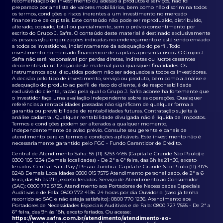
recomendação de investimento ou adesão a produtos e serviços, não foi
preparado por analista de valores mobiliários, bem como não discrimina todos
os termos, condições e riscos inerentes a um investimento no mercado
financeiro e de capitais. Este conteúdo não pode ser reproduzido, distribuído,
alterado, copiado, total ou parcialmente, sem o prévio consentimento por
escrito do Grupo J. Safra. O conteúdo deste material é destinado exclusivamente
às pessoas e/ou organizações indicadas no endereçamento e está sendo enviado
a todos os investidores, indistintamente da adequação do perfil. Todo
investimento no mercado financeiro e de capitais apresenta riscos. O Grupo J.
Safra não será responsável por perdas diretas, indiretas ou lucros cessantes
decorrentes da utilização deste material para quaisquer finalidades. Os
instrumentos aqui discutidos podem não ser adequados a todos os investidores.
A decisão pelo tipo de investimento, serviço ou produto, bem como a análise e
adequação do produto ao perfil de risco do cliente, é de responsabilidade
exclusiva do cliente, razão pela qual o Grupo J. Safra aconselha fortemente que
o investidor faça uma avaliação independente sobre as operações. Quaisquer
referências a rentabilidades passadas não significam de qualquer forma a
garantia ou previsibilidade de rentabilidades futuras. Contratação sujeita à
análise cadastral. Qualquer rentabilidade divulgada não é líquida de impostos.
Termos e condições podem ser alterados a qualquer momento,
independentemente de aviso prévio. Consulte seu gerente e canais de
atendimento para os termos e condições aplicáveis. Este investimento não é
necessariamente garantido pelo FGC - Fundo Garantidor de Crédito.
Central de Atendimento Safra: 55 (11) 3253 4455 (Capital e Grande São Paulo) e
0300 105 1234 (Demais localidades) - De 2ª a 6ª feira, das 8h às 21h30, exceto
feriados. Central SafraPay / Pessoa Jurídica: Capital e Grande São Paulo (11) 3175-
8248 Demais Localidades 0300 015 7575 Atendimento personalizado, de 2ª a 6
feira, das 8h às 21h, exceto feriados. Serviço de Atendimento ao Consumidor
(SAC): 0800 772 5755. Atendimento aos Portadores de Necessidades Especiais
Auditivas e de Fala: 0800 772 4136. 24 horas por dia Ouvidoria (caso já tenha
recorrido ao SAC e não esteja satisfeito): 0800 770 1236. Atendimento aos
Portadores de Necessidades Especiais Auditivas e de Fala: 0800 727 7555 - De 2ª a
6ª feira, das 9h às 18h, exceto feriados. Ou acesse:
https://www.safra.com.br/atendimento/atendimento-ao-