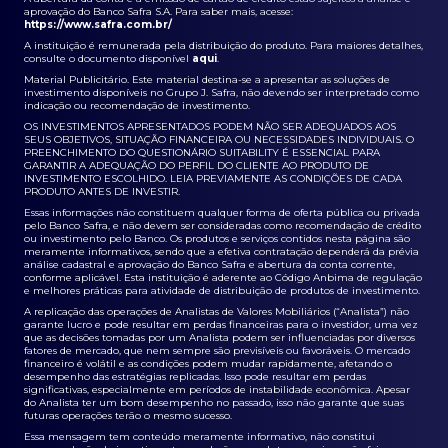
aprovação do Banco Safra S.A. Para saber mais, acesse:
https://www.safra.com.br/
A instituição é remunerada pela distribuição do produto. Para maiores detalhes,
consulte o documento disponível
aqui
.
Material Publicitário. Este material destina-se a apresentar as soluções de
investimento disponíveis no Grupo J. Safra, não devendo ser interpretado como
indicação ou recomendação de investimento.
OS INVESTIMENTOS APRESENTADOS PODEM NÃO SER ADEQUADOS AOS
SEUS OBJETIVOS, SITUAÇÃO FINANCEIRA OU NECESSIDADES INDIVIDUAIS. O
PREENCHIMENTO DO QUESTIONÁRIO SUITABILITY É ESSENCIAL PARA
GARANTIR A ADEQUAÇÃO DO PERFIL DO CLIENTE AO PRODUTO DE
INVESTIMENTO ESCOLHIDO. LEIA PREVIAMENTE AS CONDIÇÕES DE CADA
PRODUTO ANTES DE INVESTIR.
Essas informações não constituem qualquer forma de oferta pública ou privada
pelo Banco Safra, e não devem ser consideradas como recomendação de crédito
ou investimento pelo Banco. Os produtos e serviços contidos nesta página são
meramente informativos, sendo que a efetiva contratação dependerá da prévia
análise cadastral e aprovação do Banco Safra e abertura da conta corrente,
conforme aplicável. Esta instituição é aderente ao Código Anbima de regulação
e melhores práticas para atividade de distribuição de produtos de investimento.
A replicação das operações de Analistas de Valores Mobiliários (“Analista”) não
garante lucro e pode resultar em perdas financeiras para o investidor, uma vez
que as decisões tomadas por um Analista podem ser influenciadas por diversos
fatores de mercado, que nem sempre são previsíveis ou favoráveis. O mercado
financeiro é volátil e as condições podem mudar rapidamente, afetando o
desempenho das estratégias replicadas. Isso pode resultar em perdas
significativas, especialmente em períodos de instabilidade econômica. Apesar
do Analista ter um bom desempenho no passado, isso não garante que suas
futuras operações terão o mesmo sucesso.
Essa mensagem tem conteúdo meramente informativo, não constitui