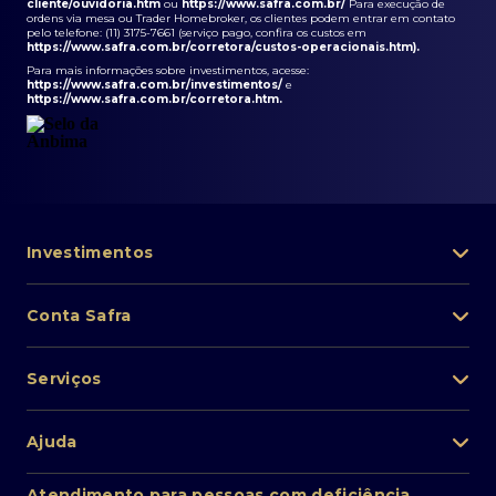
cliente/ouvidoria.htm
ou
https://www.safra.com.br/
Para execução de
ordens via mesa ou Trader Homebroker, os clientes podem entrar em contato
pelo telefone: (11) 3175-7661 (serviço pago, confira os custos em
https://www.safra.com.br/corretora/custos-operacionais.htm
).
Para mais informações sobre investimentos, acesse:
https://www.safra.com.br/investimentos/
e
https://www.safra.com.br/corretora.htm
.
Investimentos
Portfólio de investimentos
Conta Safra
Safra Asset
Abra sua conta
Lista de fundos de investimento
Serviços
Pessoa Física
Private Banking
Acesso rápido
Cartões
Ajuda
Renda fixa
Perda/roubo de celular
Empréstimos e financiamentos
Renda variável
Atendimento ao cliente
2ª via de boletos
Atendimento para pessoas com deficiência