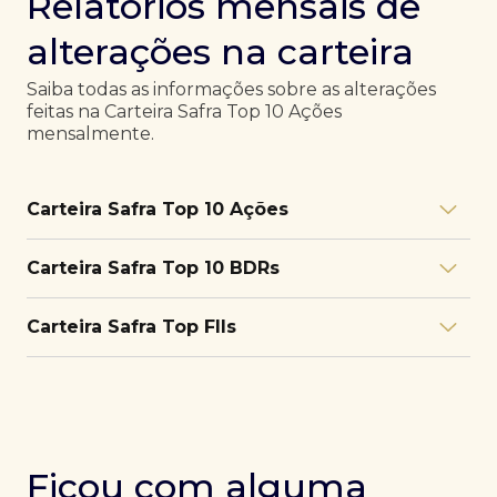
Relatórios mensais de
alterações na carteira
Saiba todas as informações sobre as alterações
feitas na Carteira Safra Top 10 Ações
mensalmente.
Carteira Safra Top 10 Ações
Relatório julho/26
Download
Carteira Safra Top 10 BDRs
PDF
Relatório junho/26
Download
PDF
Relatório julho/26
Download
Carteira Safra Top FIIs
PDF
Relatório maio/26
Download
PDF
Relatório junho/26
Download
PDF
Relatório julho/26
Download
PDF
Relatório abril/26
Download
PDF
Relatório maio/26
Download
PDF
Relatório junho/26
Download
PDF
Ficou com alguma
Relatório março/26
Download
PDF
Relatório abril/26
Download
PDF
Relatório maio/26
Download
PDF