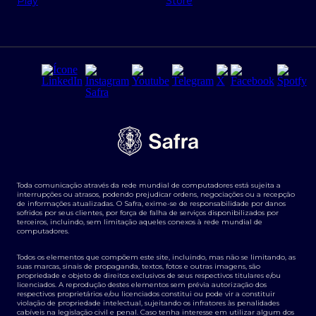
Regras e Parâmetros de Atuação Banco Safra
Seguros para empresas
Relações com investidores
Derivativos
Remuneração Diferenciada FEE BASED
Agronegócios
Segurança da Informação
Tarifas e serviços Pessoa Física
Termos de Uso
Transparência de remuneração
Guia de Classificação de Natureza Cambial
Toda comunicação através da rede mundial de computadores está sujeita a
Termos e Condições para Portabilidade de Investimento
interrupções ou atrasos, podendo prejudicar ordens, negociações ou a recepção
de informações atualizadas. O Safra, exime-se de responsabilidade por danos
sofridos por seus clientes, por força de falha de serviços disponibilizados por
terceiros, incluindo, sem limitação aqueles conexos à rede mundial de
computadores.
Todos os elementos que compõem este site, incluindo, mas não se limitando, as
suas marcas, sinais de propaganda, textos, fotos e outras imagens, são
propriedade e objeto de direitos exclusivos de seus respectivos titulares e/ou
licenciados. A reprodução destes elementos sem prévia autorização dos
respectivos proprietários e/ou licenciados constitui ou pode vir a constituir
violação de propriedade intelectual, sujeitando os infratores às penalidades
cabíveis na legislação civil e penal. Caso tenha interesse em utilizar algum dos