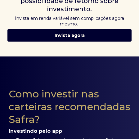
possibilidade de retorno sobre
investimento.
Invista em renda variável sem complicações agora
mesmo.
Invista agora
Como investir nas
carteiras recomendadas
Safra?
Investindo pelo app