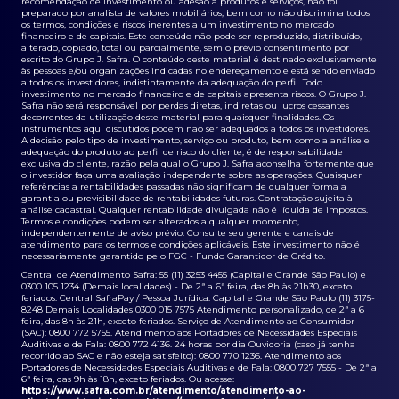
recomendação de investimento ou adesão a produtos e serviços, não foi
preparado por analista de valores mobiliários, bem como não discrimina todos
os termos, condições e riscos inerentes a um investimento no mercado
financeiro e de capitais. Este conteúdo não pode ser reproduzido, distribuído,
alterado, copiado, total ou parcialmente, sem o prévio consentimento por
escrito do Grupo J. Safra. O conteúdo deste material é destinado exclusivamente
às pessoas e/ou organizações indicadas no endereçamento e está sendo enviado
a todos os investidores, indistintamente da adequação do perfil. Todo
investimento no mercado financeiro e de capitais apresenta riscos. O Grupo J.
Safra não será responsável por perdas diretas, indiretas ou lucros cessantes
decorrentes da utilização deste material para quaisquer finalidades. Os
instrumentos aqui discutidos podem não ser adequados a todos os investidores.
A decisão pelo tipo de investimento, serviço ou produto, bem como a análise e
adequação do produto ao perfil de risco do cliente, é de responsabilidade
exclusiva do cliente, razão pela qual o Grupo J. Safra aconselha fortemente que
o investidor faça uma avaliação independente sobre as operações. Quaisquer
referências a rentabilidades passadas não significam de qualquer forma a
garantia ou previsibilidade de rentabilidades futuras. Contratação sujeita à
análise cadastral. Qualquer rentabilidade divulgada não é líquida de impostos.
Termos e condições podem ser alterados a qualquer momento,
independentemente de aviso prévio. Consulte seu gerente e canais de
atendimento para os termos e condições aplicáveis. Este investimento não é
necessariamente garantido pelo FGC - Fundo Garantidor de Crédito.
Central de Atendimento Safra: 55 (11) 3253 4455 (Capital e Grande São Paulo) e
0300 105 1234 (Demais localidades) - De 2ª a 6ª feira, das 8h às 21h30, exceto
feriados. Central SafraPay / Pessoa Jurídica: Capital e Grande São Paulo (11) 3175-
8248 Demais Localidades 0300 015 7575 Atendimento personalizado, de 2ª a 6
feira, das 8h às 21h, exceto feriados. Serviço de Atendimento ao Consumidor
(SAC): 0800 772 5755. Atendimento aos Portadores de Necessidades Especiais
Auditivas e de Fala: 0800 772 4136. 24 horas por dia Ouvidoria (caso já tenha
recorrido ao SAC e não esteja satisfeito): 0800 770 1236. Atendimento aos
Portadores de Necessidades Especiais Auditivas e de Fala: 0800 727 7555 - De 2ª a
6ª feira, das 9h às 18h, exceto feriados. Ou acesse:
https://www.safra.com.br/atendimento/atendimento-ao-