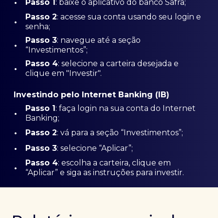
•
Passo 1
: baixe o aplicativo do banco Safra;
Passo
2
: acesse sua conta usando seu login e
•
senha;
Passo 3
: navegue até a seção
•
“Investimentos”;
Passo 4
: selecione a carteira desejada e
•
clique em "Investir".
Investindo pelo Internet Banking (IB)
Passo 1
: faça login na sua conta do Internet
•
Banking;
•
Passo 2
: vá para a seção “Investimentos”;
•
Passo 3
: selecione “Aplicar”;
Passo 4
: escolha a carteira, clique em
•
“Aplicar” e siga as instruções para investir.