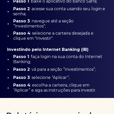
•
Passo 1
: baixe o aplicativo do banco Safra;
Passo
2
: acesse sua conta usando seu login e
•
senha;
Passo 3
: navegue até a seção
•
“Investimentos”;
Passo 4
: selecione a carteira desejada e
•
clique em "Investir".
Investindo pelo Internet Banking (IB)
Passo 1
: faça login na sua conta do Internet
•
Banking;
•
Passo 2
: vá para a seção “Investimentos”;
•
Passo 3
: selecione “Aplicar”;
Passo 4
: escolha a carteira, clique em
•
“Aplicar” e siga as instruções para investir.