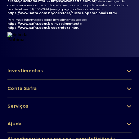
cliente/ouvidoria.htm
ou
https://www.safra.com.br/
Para execução de
ordens via mesa ou Trader Homebroker, os clientes podem entrar em contato
pelo telefone: (11) 3175-7661 (serviço pago, confira os custos em
https://www.safra.com.br/corretora/custos-operacionais.htm
).
Para mais informações sobre investimentos, acesse:
https://www.safra.com.br/investimentos/
e
https://www.safra.com.br/corretora.htm
.
Investimentos
Portfólio de investimentos
Conta Safra
Safra Asset
Abra sua conta
Lista de fundos de investimento
Serviços
Pessoa Física
Private Banking
Acesso rápido
Cartões
Ajuda
Renda fixa
Perda/roubo de celular
Empréstimos e financiamentos
Renda variável
Atendimento ao cliente
2ª via de boletos
Atendimento para pessoas com deficiência