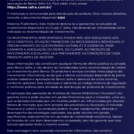
aprovação do Banco Safra S.A. Para saber mais, acesse:
https://www.safra.com.br/
A instituição é remunerada pela distribuição do produto. Para maiores detalhes,
consulte o documento disponível
aqui
.
Material Publicitário. Este material destina-se a apresentar as soluções de
investimento disponíveis no Grupo J. Safra, não devendo ser interpretado como
indicação ou recomendação de investimento.
OS INVESTIMENTOS APRESENTADOS PODEM NÃO SER ADEQUADOS AOS
SEUS OBJETIVOS, SITUAÇÃO FINANCEIRA OU NECESSIDADES INDIVIDUAIS. O
PREENCHIMENTO DO QUESTIONÁRIO SUITABILITY É ESSENCIAL PARA
GARANTIR A ADEQUAÇÃO DO PERFIL DO CLIENTE AO PRODUTO DE
INVESTIMENTO ESCOLHIDO. LEIA PREVIAMENTE AS CONDIÇÕES DE CADA
PRODUTO ANTES DE INVESTIR.
Essas informações não constituem qualquer forma de oferta pública ou privada
pelo Banco Safra, e não devem ser consideradas como recomendação de crédito
ou investimento pelo Banco. Os produtos e serviços contidos nesta página são
meramente informativos, sendo que a efetiva contratação dependerá da prévia
análise cadastral e aprovação do Banco Safra e abertura da conta corrente,
conforme aplicável. Esta instituição é aderente ao Código Anbima de regulação
e melhores práticas para atividade de distribuição de produtos de investimento.
A replicação das operações de Analistas de Valores Mobiliários (“Analista”) não
garante lucro e pode resultar em perdas financeiras para o investidor, uma vez
que as decisões tomadas por um Analista podem ser influenciadas por diversos
fatores de mercado, que nem sempre são previsíveis ou favoráveis. O mercado
financeiro é volátil e as condições podem mudar rapidamente, afetando o
desempenho das estratégias replicadas. Isso pode resultar em perdas
significativas, especialmente em períodos de instabilidade econômica. Apesar
do Analista ter um bom desempenho no passado, isso não garante que suas
futuras operações terão o mesmo sucesso.
Essa mensagem tem conteúdo meramente informativo, não constitui