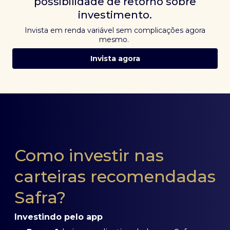
possibilidade de retorno sobre
investimento.
Invista em renda variável sem complicações agora
mesmo.
Invista agora
Como investir nas
carteiras recomendadas
Safra?
Investindo pelo app