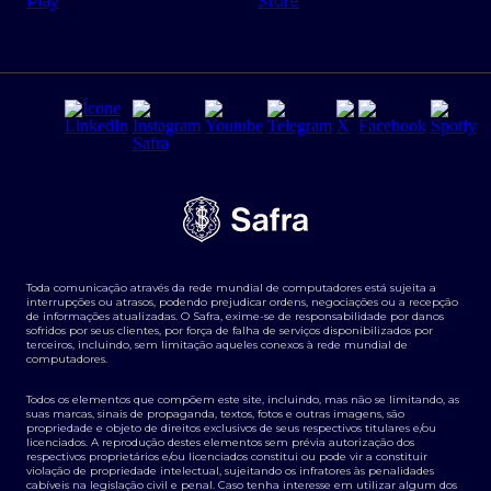
Regras e Parâmetros de Atuação Banco Safra
Seguros para empresas
Relações com investidores
Derivativos
Remuneração Diferenciada FEE BASED
Agronegócios
Segurança da Informação
Tarifas e serviços Pessoa Física
Termos de Uso
Transparência de remuneração
Guia de Classificação de Natureza Cambial
Toda comunicação através da rede mundial de computadores está sujeita a
Termos e Condições para Portabilidade de Investimento
interrupções ou atrasos, podendo prejudicar ordens, negociações ou a recepção
de informações atualizadas. O Safra, exime-se de responsabilidade por danos
sofridos por seus clientes, por força de falha de serviços disponibilizados por
terceiros, incluindo, sem limitação aqueles conexos à rede mundial de
computadores.
Todos os elementos que compõem este site, incluindo, mas não se limitando, as
suas marcas, sinais de propaganda, textos, fotos e outras imagens, são
propriedade e objeto de direitos exclusivos de seus respectivos titulares e/ou
licenciados. A reprodução destes elementos sem prévia autorização dos
respectivos proprietários e/ou licenciados constitui ou pode vir a constituir
violação de propriedade intelectual, sujeitando os infratores às penalidades
cabíveis na legislação civil e penal. Caso tenha interesse em utilizar algum dos