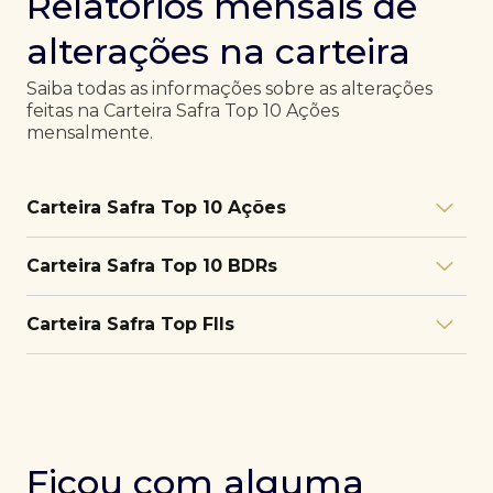
Relatórios mensais de
alterações na carteira
Saiba todas as informações sobre as alterações
feitas na Carteira Safra Top 10 Ações
mensalmente.
Carteira Safra Top 10 Ações
Relatório julho/26
Download
Carteira Safra Top 10 BDRs
PDF
Relatório junho/26
Download
PDF
Relatório julho/26
Download
Carteira Safra Top FIIs
PDF
Relatório maio/26
Download
PDF
Relatório junho/26
Download
PDF
Relatório julho/26
Download
PDF
Relatório abril/26
Download
PDF
Relatório maio/26
Download
PDF
Relatório junho/26
Download
PDF
Ficou com alguma
Relatório março/26
Download
PDF
Relatório abril/26
Download
PDF
Relatório maio/26
Download
PDF