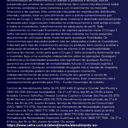
recomendação de investimento ou adesão a produtos e serviços, não foi
preparado por analista de valores mobiliários, bem como não discrimina todos
os termos, condições e riscos inerentes a um investimento no mercado
financeiro e de capitais. Este conteúdo não pode ser reproduzido, distribuído,
alterado, copiado, total ou parcialmente, sem o prévio consentimento por
escrito do Grupo J. Safra. O conteúdo deste material é destinado exclusivamente
às pessoas e/ou organizações indicadas no endereçamento e está sendo enviado
a todos os investidores, indistintamente da adequação do perfil. Todo
investimento no mercado financeiro e de capitais apresenta riscos. O Grupo J.
Safra não será responsável por perdas diretas, indiretas ou lucros cessantes
decorrentes da utilização deste material para quaisquer finalidades. Os
instrumentos aqui discutidos podem não ser adequados a todos os investidores.
A decisão pelo tipo de investimento, serviço ou produto, bem como a análise e
adequação do produto ao perfil de risco do cliente, é de responsabilidade
exclusiva do cliente, razão pela qual o Grupo J. Safra aconselha fortemente que
o investidor faça uma avaliação independente sobre as operações. Quaisquer
referências a rentabilidades passadas não significam de qualquer forma a
garantia ou previsibilidade de rentabilidades futuras. Contratação sujeita à
análise cadastral. Qualquer rentabilidade divulgada não é líquida de impostos.
Termos e condições podem ser alterados a qualquer momento,
independentemente de aviso prévio. Consulte seu gerente e canais de
atendimento para os termos e condições aplicáveis. Este investimento não é
necessariamente garantido pelo FGC - Fundo Garantidor de Crédito.
Central de Atendimento Safra: 55 (11) 3253 4455 (Capital e Grande São Paulo) e
0300 105 1234 (Demais localidades) - De 2ª a 6ª feira, das 8h às 21h30, exceto
feriados. Central SafraPay / Pessoa Jurídica: Capital e Grande São Paulo (11) 3175-
8248 Demais Localidades 0300 015 7575 Atendimento personalizado, de 2ª a 6
feira, das 8h às 21h, exceto feriados. Serviço de Atendimento ao Consumidor
(SAC): 0800 772 5755. Atendimento aos Portadores de Necessidades Especiais
Auditivas e de Fala: 0800 772 4136. 24 horas por dia Ouvidoria (caso já tenha
recorrido ao SAC e não esteja satisfeito): 0800 770 1236. Atendimento aos
Portadores de Necessidades Especiais Auditivas e de Fala: 0800 727 7555 - De 2ª a
6ª feira, das 9h às 18h, exceto feriados. Ou acesse:
https://www.safra.com.br/atendimento/atendimento-ao-