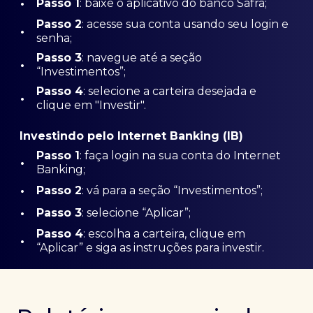
•
Passo 1
: baixe o aplicativo do banco Safra;
Passo
2
: acesse sua conta usando seu login e
•
senha;
Passo 3
: navegue até a seção
•
“Investimentos”;
Passo 4
: selecione a carteira desejada e
•
clique em "Investir".
Investindo pelo Internet Banking (IB)
Passo 1
: faça login na sua conta do Internet
•
Banking;
•
Passo 2
: vá para a seção “Investimentos”;
•
Passo 3
: selecione “Aplicar”;
Passo 4
: escolha a carteira, clique em
•
“Aplicar” e siga as instruções para investir.