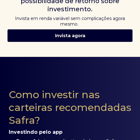
possibilidade de retorno sobre
investimento.
Invista em renda variável sem complicações agora
mesmo.
Invista agora
Como investir nas
carteiras recomendadas
Safra?
Investindo pelo app