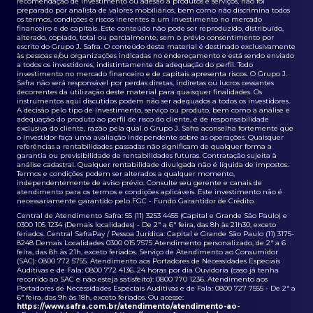
recomendação de investimento ou adesão a produtos e serviços, não foi
preparado por analista de valores mobiliários, bem como não discrimina todos
os termos, condições e riscos inerentes a um investimento no mercado
financeiro e de capitais. Este conteúdo não pode ser reproduzido, distribuído,
alterado, copiado, total ou parcialmente, sem o prévio consentimento por
escrito do Grupo J. Safra. O conteúdo deste material é destinado exclusivamente
às pessoas e/ou organizações indicadas no endereçamento e está sendo enviado
a todos os investidores, indistintamente da adequação do perfil. Todo
investimento no mercado financeiro e de capitais apresenta riscos. O Grupo J.
Safra não será responsável por perdas diretas, indiretas ou lucros cessantes
decorrentes da utilização deste material para quaisquer finalidades. Os
instrumentos aqui discutidos podem não ser adequados a todos os investidores.
A decisão pelo tipo de investimento, serviço ou produto, bem como a análise e
adequação do produto ao perfil de risco do cliente, é de responsabilidade
exclusiva do cliente, razão pela qual o Grupo J. Safra aconselha fortemente que
o investidor faça uma avaliação independente sobre as operações. Quaisquer
referências a rentabilidades passadas não significam de qualquer forma a
garantia ou previsibilidade de rentabilidades futuras. Contratação sujeita à
análise cadastral. Qualquer rentabilidade divulgada não é líquida de impostos.
Termos e condições podem ser alterados a qualquer momento,
independentemente de aviso prévio. Consulte seu gerente e canais de
atendimento para os termos e condições aplicáveis. Este investimento não é
necessariamente garantido pelo FGC - Fundo Garantidor de Crédito.
Central de Atendimento Safra: 55 (11) 3253 4455 (Capital e Grande São Paulo) e
0300 105 1234 (Demais localidades) - De 2ª a 6ª feira, das 8h às 21h30, exceto
feriados. Central SafraPay / Pessoa Jurídica: Capital e Grande São Paulo (11) 3175-
8248 Demais Localidades 0300 015 7575 Atendimento personalizado, de 2ª a 6
feira, das 8h às 21h, exceto feriados. Serviço de Atendimento ao Consumidor
(SAC): 0800 772 5755. Atendimento aos Portadores de Necessidades Especiais
Auditivas e de Fala: 0800 772 4136. 24 horas por dia Ouvidoria (caso já tenha
recorrido ao SAC e não esteja satisfeito): 0800 770 1236. Atendimento aos
Portadores de Necessidades Especiais Auditivas e de Fala: 0800 727 7555 - De 2ª a
6ª feira, das 9h às 18h, exceto feriados. Ou acesse:
https://www.safra.com.br/atendimento/atendimento-ao-