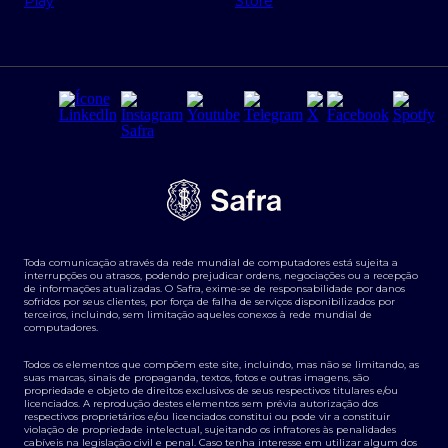
Regras e Parâmetros de Atuação Banco Safra
Seguros para empresas
Relações com investidores
Derivativos
Remuneração Diferenciada FEE BASED
Agronegócios
Segurança da Informação
Tarifas e serviços Pessoa Física
Termos de Uso
Transparência de remuneração
Guia de Classificação de Natureza Cambial
Toda comunicação através da rede mundial de computadores está sujeita a
Termos e Condições para Portabilidade de Investimento
interrupções ou atrasos, podendo prejudicar ordens, negociações ou a recepção
de informações atualizadas. O Safra, exime-se de responsabilidade por danos
sofridos por seus clientes, por força de falha de serviços disponibilizados por
terceiros, incluindo, sem limitação aqueles conexos à rede mundial de
computadores.
Todos os elementos que compõem este site, incluindo, mas não se limitando, as
suas marcas, sinais de propaganda, textos, fotos e outras imagens, são
propriedade e objeto de direitos exclusivos de seus respectivos titulares e/ou
licenciados. A reprodução destes elementos sem prévia autorização dos
respectivos proprietários e/ou licenciados constitui ou pode vir a constituir
violação de propriedade intelectual, sujeitando os infratores às penalidades
cabíveis na legislação civil e penal. Caso tenha interesse em utilizar algum dos