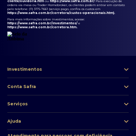
cliente/ouvidoria.htm
ou
https://www.safra.com.br/
Para execução de
ordens via mesa ou Trader Homebroker, os clientes podem entrar em contato
pelo telefone: (11) 3175-7661 (serviço pago, confira os custos em
https://www.safra.com.br/corretora/custos-operacionais.htm
).
Para mais informações sobre investimentos, acesse:
https://www.safra.com.br/investimentos/
e
https://www.safra.com.br/corretora.htm
.
Investimentos
Portfólio de investimentos
Conta Safra
Safra Asset
Abra sua conta
Lista de fundos de investimento
Serviços
Pessoa Física
Private Banking
Acesso rápido
Cartões
Ajuda
Renda fixa
Perda/roubo de celular
Empréstimos e financiamentos
Renda variável
Atendimento ao cliente
2ª via de boletos
Atendimento para pessoas com deficiência