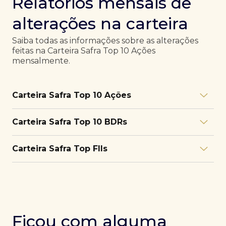
Relatórios mensais de
alterações na carteira
Saiba todas as informações sobre as alterações
feitas na Carteira Safra Top 10 Ações
mensalmente.
Carteira Safra Top 10 Ações
Relatório julho/26
Download
Carteira Safra Top 10 BDRs
PDF
Relatório junho/26
Download
PDF
Relatório julho/26
Download
Carteira Safra Top FIIs
PDF
Relatório maio/26
Download
PDF
Relatório junho/26
Download
PDF
Relatório julho/26
Download
PDF
Relatório abril/26
Download
PDF
Relatório maio/26
Download
PDF
Relatório junho/26
Download
PDF
Ficou com alguma
Relatório março/26
Download
PDF
Relatório abril/26
Download
PDF
Relatório maio/26
Download
PDF