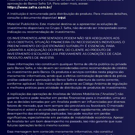
aprovação do Banco Safra S.A. Para saber mais, acesse:
https://www.safra.com.br/
A instituição é remunerada pela distribuição do produto. Para maiores detalhes,
consulte o documento disponível
aqui
.
Material Publicitário. Este material destina-se a apresentar as soluções de
investimento disponíveis no Grupo J. Safra, não devendo ser interpretado como
indicação ou recomendação de investimento.
OS INVESTIMENTOS APRESENTADOS PODEM NÃO SER ADEQUADOS AOS
SEUS OBJETIVOS, SITUAÇÃO FINANCEIRA OU NECESSIDADES INDIVIDUAIS. O
PREENCHIMENTO DO QUESTIONÁRIO SUITABILITY É ESSENCIAL PARA
GARANTIR A ADEQUAÇÃO DO PERFIL DO CLIENTE AO PRODUTO DE
INVESTIMENTO ESCOLHIDO. LEIA PREVIAMENTE AS CONDIÇÕES DE CADA
PRODUTO ANTES DE INVESTIR.
Essas informações não constituem qualquer forma de oferta pública ou privada
pelo Banco Safra, e não devem ser consideradas como recomendação de crédito
ou investimento pelo Banco. Os produtos e serviços contidos nesta página são
meramente informativos, sendo que a efetiva contratação dependerá da prévia
análise cadastral e aprovação do Banco Safra e abertura da conta corrente,
conforme aplicável. Esta instituição é aderente ao Código Anbima de regulação
e melhores práticas para atividade de distribuição de produtos de investimento.
A replicação das operações de Analistas de Valores Mobiliários (“Analista”) não
garante lucro e pode resultar em perdas financeiras para o investidor, uma vez
que as decisões tomadas por um Analista podem ser influenciadas por diversos
fatores de mercado, que nem sempre são previsíveis ou favoráveis. O mercado
financeiro é volátil e as condições podem mudar rapidamente, afetando o
desempenho das estratégias replicadas. Isso pode resultar em perdas
significativas, especialmente em períodos de instabilidade econômica. Apesar
do Analista ter um bom desempenho no passado, isso não garante que suas
futuras operações terão o mesmo sucesso.
Essa mensagem tem conteúdo meramente informativo, não constitui