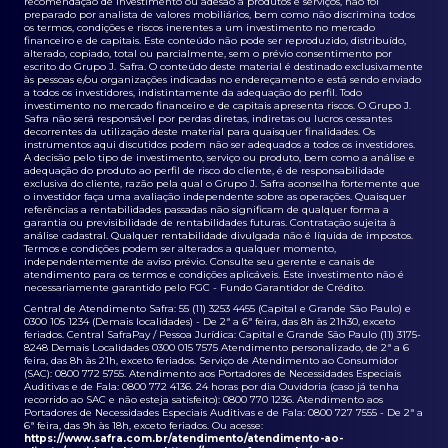
recomendação de investimento ou adesão a produtos e serviços, não foi
preparado por analista de valores mobiliários, bem como não discrimina todos
os termos, condições e riscos inerentes a um investimento no mercado
financeiro e de capitais. Este conteúdo não pode ser reproduzido, distribuído,
alterado, copiado, total ou parcialmente, sem o prévio consentimento por
escrito do Grupo J. Safra. O conteúdo deste material é destinado exclusivamente
às pessoas e/ou organizações indicadas no endereçamento e está sendo enviado
a todos os investidores, indistintamente da adequação do perfil. Todo
investimento no mercado financeiro e de capitais apresenta riscos. O Grupo J.
Safra não será responsável por perdas diretas, indiretas ou lucros cessantes
decorrentes da utilização deste material para quaisquer finalidades. Os
instrumentos aqui discutidos podem não ser adequados a todos os investidores.
A decisão pelo tipo de investimento, serviço ou produto, bem como a análise e
adequação do produto ao perfil de risco do cliente, é de responsabilidade
exclusiva do cliente, razão pela qual o Grupo J. Safra aconselha fortemente que
o investidor faça uma avaliação independente sobre as operações. Quaisquer
referências a rentabilidades passadas não significam de qualquer forma a
garantia ou previsibilidade de rentabilidades futuras. Contratação sujeita à
análise cadastral. Qualquer rentabilidade divulgada não é líquida de impostos.
Termos e condições podem ser alterados a qualquer momento,
independentemente de aviso prévio. Consulte seu gerente e canais de
atendimento para os termos e condições aplicáveis. Este investimento não é
necessariamente garantido pelo FGC - Fundo Garantidor de Crédito.
Central de Atendimento Safra: 55 (11) 3253 4455 (Capital e Grande São Paulo) e
0300 105 1234 (Demais localidades) - De 2ª a 6ª feira, das 8h às 21h30, exceto
feriados. Central SafraPay / Pessoa Jurídica: Capital e Grande São Paulo (11) 3175-
8248 Demais Localidades 0300 015 7575 Atendimento personalizado, de 2ª a 6
feira, das 8h às 21h, exceto feriados. Serviço de Atendimento ao Consumidor
(SAC): 0800 772 5755. Atendimento aos Portadores de Necessidades Especiais
Auditivas e de Fala: 0800 772 4136. 24 horas por dia Ouvidoria (caso já tenha
recorrido ao SAC e não esteja satisfeito): 0800 770 1236. Atendimento aos
Portadores de Necessidades Especiais Auditivas e de Fala: 0800 727 7555 - De 2ª a
6ª feira, das 9h às 18h, exceto feriados. Ou acesse:
https://www.safra.com.br/atendimento/atendimento-ao-