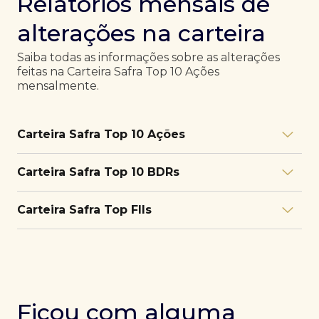
Relatórios mensais de
alterações na carteira
Saiba todas as informações sobre as alterações
feitas na Carteira Safra Top 10 Ações
mensalmente.
Carteira Safra Top 10 Ações
Relatório julho/26
Download
Carteira Safra Top 10 BDRs
PDF
Relatório junho/26
Download
PDF
Relatório julho/26
Download
Carteira Safra Top FIIs
PDF
Relatório maio/26
Download
PDF
Relatório junho/26
Download
PDF
Relatório julho/26
Download
PDF
Relatório abril/26
Download
PDF
Relatório maio/26
Download
PDF
Relatório junho/26
Download
PDF
Ficou com alguma
Relatório março/26
Download
PDF
Relatório abril/26
Download
PDF
Relatório maio/26
Download
PDF