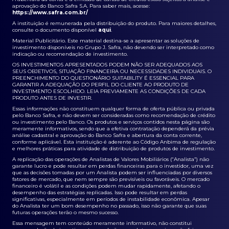
aprovação do Banco Safra S.A. Para saber mais, acesse:
https://www.safra.com.br/
A instituição é remunerada pela distribuição do produto. Para maiores detalhes,
consulte o documento disponível
aqui
.
Material Publicitário. Este material destina-se a apresentar as soluções de
investimento disponíveis no Grupo J. Safra, não devendo ser interpretado como
indicação ou recomendação de investimento.
OS INVESTIMENTOS APRESENTADOS PODEM NÃO SER ADEQUADOS AOS
SEUS OBJETIVOS, SITUAÇÃO FINANCEIRA OU NECESSIDADES INDIVIDUAIS. O
PREENCHIMENTO DO QUESTIONÁRIO SUITABILITY É ESSENCIAL PARA
GARANTIR A ADEQUAÇÃO DO PERFIL DO CLIENTE AO PRODUTO DE
INVESTIMENTO ESCOLHIDO. LEIA PREVIAMENTE AS CONDIÇÕES DE CADA
PRODUTO ANTES DE INVESTIR.
Essas informações não constituem qualquer forma de oferta pública ou privada
pelo Banco Safra, e não devem ser consideradas como recomendação de crédito
ou investimento pelo Banco. Os produtos e serviços contidos nesta página são
meramente informativos, sendo que a efetiva contratação dependerá da prévia
análise cadastral e aprovação do Banco Safra e abertura da conta corrente,
conforme aplicável. Esta instituição é aderente ao Código Anbima de regulação
e melhores práticas para atividade de distribuição de produtos de investimento.
A replicação das operações de Analistas de Valores Mobiliários (“Analista”) não
garante lucro e pode resultar em perdas financeiras para o investidor, uma vez
que as decisões tomadas por um Analista podem ser influenciadas por diversos
fatores de mercado, que nem sempre são previsíveis ou favoráveis. O mercado
financeiro é volátil e as condições podem mudar rapidamente, afetando o
desempenho das estratégias replicadas. Isso pode resultar em perdas
significativas, especialmente em períodos de instabilidade econômica. Apesar
do Analista ter um bom desempenho no passado, isso não garante que suas
futuras operações terão o mesmo sucesso.
Essa mensagem tem conteúdo meramente informativo, não constitui