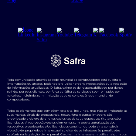
Regras e Parâmetros de Atuação Banco Safra
Seguros para empresas
Relações com investidores
Derivativos
Remuneração Diferenciada FEE BASED
Agronegócios
Segurança da Informação
Tarifas e serviços Pessoa Física
Termos de Uso
Transparência de remuneração
Guia de Classificação de Natureza Cambial
Toda comunicação através da rede mundial de computadores está sujeita a
Termos e Condições para Portabilidade de Investimento
interrupções ou atrasos, podendo prejudicar ordens, negociações ou a recepção
de informações atualizadas. O Safra, exime-se de responsabilidade por danos
sofridos por seus clientes, por força de falha de serviços disponibilizados por
terceiros, incluindo, sem limitação aqueles conexos à rede mundial de
computadores.
Todos os elementos que compõem este site, incluindo, mas não se limitando, as
suas marcas, sinais de propaganda, textos, fotos e outras imagens, são
propriedade e objeto de direitos exclusivos de seus respectivos titulares e/ou
licenciados. A reprodução destes elementos sem prévia autorização dos
respectivos proprietários e/ou licenciados constitui ou pode vir a constituir
violação de propriedade intelectual, sujeitando os infratores às penalidades
cabíveis na legislação civil e penal. Caso tenha interesse em utilizar algum dos