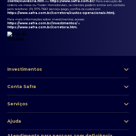
cliente/ouvidoria.htm
ou
https://www.safra.com.br/
Para execução de
ordens via mesa ou Trader Homebroker, os clientes podem entrar em contato
pelo telefone: (11) 3175-7661 (serviço pago, confira os custos em
https://www.safra.com.br/corretora/custos-operacionais.htm
).
Para mais informações sobre investimentos, acesse:
https://www.safra.com.br/investimentos/
e
https://www.safra.com.br/corretora.htm
.
Investimentos
Portfólio de investimentos
Conta Safra
Safra Asset
Abra sua conta
Lista de fundos de investimento
Serviços
Pessoa Física
Private Banking
Acesso rápido
Cartões
Ajuda
Renda fixa
Perda/roubo de celular
Empréstimos e financiamentos
Renda variável
Atendimento ao cliente
2ª via de boletos
Atendimento para pessoas com deficiência