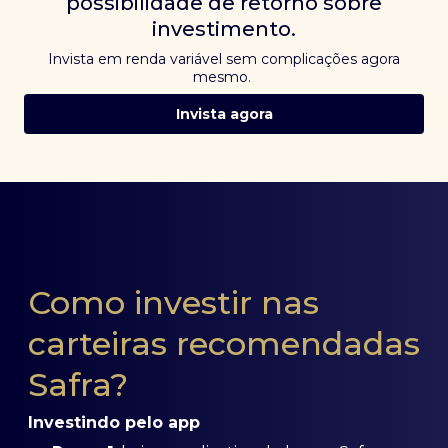
possibilidade de retorno sobre
investimento.
Invista em renda variável sem complicações agora
mesmo.
Invista agora
Como investir nas
carteiras recomendadas
Safra?
Investindo pelo app