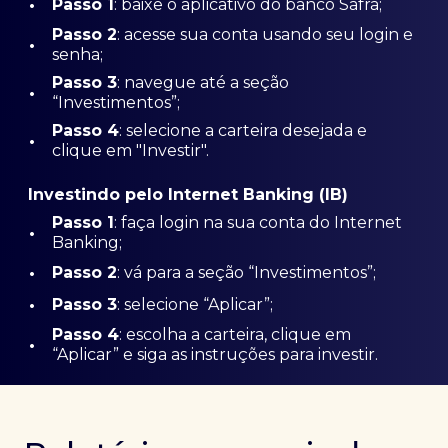
•
Passo 1
: baixe o aplicativo do banco Safra;
Passo
2
: acesse sua conta usando seu login e
•
senha;
Passo 3
: navegue até a seção
•
“Investimentos”;
Passo 4
: selecione a carteira desejada e
•
clique em "Investir".
Investindo pelo Internet Banking (IB)
Passo 1
: faça login na sua conta do Internet
•
Banking;
•
Passo 2
: vá para a seção “Investimentos”;
•
Passo 3
: selecione “Aplicar”;
Passo 4
: escolha a carteira, clique em
•
“Aplicar” e siga as instruções para investir.