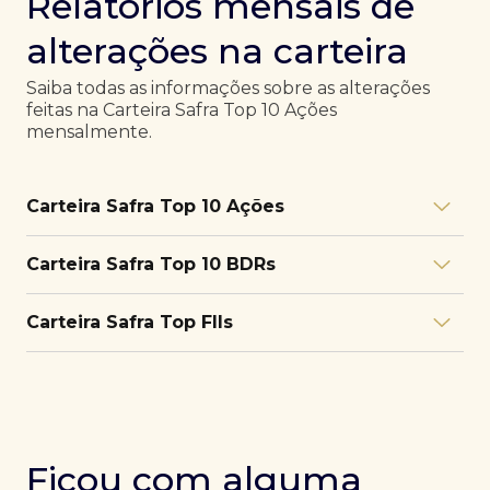
Relatórios mensais de
alterações na carteira
Saiba todas as informações sobre as alterações
feitas na Carteira Safra Top 10 Ações
mensalmente.
Carteira Safra Top 10 Ações
Relatório julho/26
Download
Carteira Safra Top 10 BDRs
PDF
Relatório junho/26
Download
PDF
Relatório julho/26
Download
Carteira Safra Top FIIs
PDF
Relatório maio/26
Download
PDF
Relatório junho/26
Download
PDF
Relatório julho/26
Download
PDF
Relatório abril/26
Download
PDF
Relatório maio/26
Download
PDF
Relatório junho/26
Download
PDF
Ficou com alguma
Relatório março/26
Download
PDF
Relatório abril/26
Download
PDF
Relatório maio/26
Download
PDF