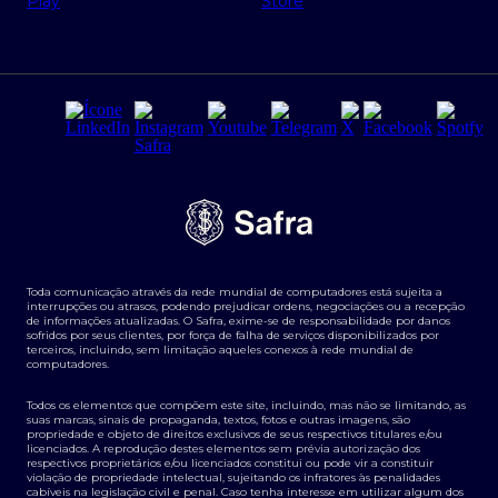
Regras e Parâmetros de Atuação Banco Safra
Seguros para empresas
Relações com investidores
Derivativos
Remuneração Diferenciada FEE BASED
Agronegócios
Segurança da Informação
Tarifas e serviços Pessoa Física
Termos de Uso
Transparência de remuneração
Guia de Classificação de Natureza Cambial
Toda comunicação através da rede mundial de computadores está sujeita a
Termos e Condições para Portabilidade de Investimento
interrupções ou atrasos, podendo prejudicar ordens, negociações ou a recepção
de informações atualizadas. O Safra, exime-se de responsabilidade por danos
sofridos por seus clientes, por força de falha de serviços disponibilizados por
terceiros, incluindo, sem limitação aqueles conexos à rede mundial de
computadores.
Todos os elementos que compõem este site, incluindo, mas não se limitando, as
suas marcas, sinais de propaganda, textos, fotos e outras imagens, são
propriedade e objeto de direitos exclusivos de seus respectivos titulares e/ou
licenciados. A reprodução destes elementos sem prévia autorização dos
respectivos proprietários e/ou licenciados constitui ou pode vir a constituir
violação de propriedade intelectual, sujeitando os infratores às penalidades
cabíveis na legislação civil e penal. Caso tenha interesse em utilizar algum dos