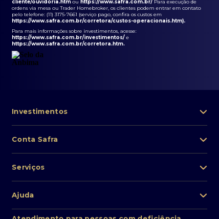
cliente/ouvidoria.htm
ou
https://www.safra.com.br/
Para execução de
ordens via mesa ou Trader Homebroker, os clientes podem entrar em contato
pelo telefone: (11) 3175-7661 (serviço pago, confira os custos em
https://www.safra.com.br/corretora/custos-operacionais.htm
).
Para mais informações sobre investimentos, acesse:
https://www.safra.com.br/investimentos/
e
https://www.safra.com.br/corretora.htm
.
Investimentos
Portfólio de investimentos
Conta Safra
Safra Asset
Abra sua conta
Lista de fundos de investimento
Serviços
Pessoa Física
Private Banking
Acesso rápido
Cartões
Ajuda
Renda fixa
Perda/roubo de celular
Empréstimos e financiamentos
Renda variável
Atendimento ao cliente
2ª via de boletos
Atendimento para pessoas com deficiência