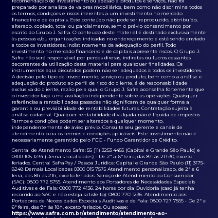
recomendação de investimento ou adesão a produtos e serviços, não foi
preparado por analista de valores mobiliários, bem como não discrimina todos
os termos, condições e riscos inerentes a um investimento no mercado
financeiro e de capitais. Este conteúdo não pode ser reproduzido, distribuído,
alterado, copiado, total ou parcialmente, sem o prévio consentimento por
escrito do Grupo J. Safra. O conteúdo deste material é destinado exclusivamente
às pessoas e/ou organizações indicadas no endereçamento e está sendo enviado
a todos os investidores, indistintamente da adequação do perfil. Todo
investimento no mercado financeiro e de capitais apresenta riscos. O Grupo J.
Safra não será responsável por perdas diretas, indiretas ou lucros cessantes
decorrentes da utilização deste material para quaisquer finalidades. Os
instrumentos aqui discutidos podem não ser adequados a todos os investidores.
A decisão pelo tipo de investimento, serviço ou produto, bem como a análise e
adequação do produto ao perfil de risco do cliente, é de responsabilidade
exclusiva do cliente, razão pela qual o Grupo J. Safra aconselha fortemente que
o investidor faça uma avaliação independente sobre as operações. Quaisquer
referências a rentabilidades passadas não significam de qualquer forma a
garantia ou previsibilidade de rentabilidades futuras. Contratação sujeita à
análise cadastral. Qualquer rentabilidade divulgada não é líquida de impostos.
Termos e condições podem ser alterados a qualquer momento,
independentemente de aviso prévio. Consulte seu gerente e canais de
atendimento para os termos e condições aplicáveis. Este investimento não é
necessariamente garantido pelo FGC - Fundo Garantidor de Crédito.
Central de Atendimento Safra: 55 (11) 3253 4455 (Capital e Grande São Paulo) e
0300 105 1234 (Demais localidades) - De 2ª a 6ª feira, das 8h às 21h30, exceto
feriados. Central SafraPay / Pessoa Jurídica: Capital e Grande São Paulo (11) 3175-
8248 Demais Localidades 0300 015 7575 Atendimento personalizado, de 2ª a 6
feira, das 8h às 21h, exceto feriados. Serviço de Atendimento ao Consumidor
(SAC): 0800 772 5755. Atendimento aos Portadores de Necessidades Especiais
Auditivas e de Fala: 0800 772 4136. 24 horas por dia Ouvidoria (caso já tenha
recorrido ao SAC e não esteja satisfeito): 0800 770 1236. Atendimento aos
Portadores de Necessidades Especiais Auditivas e de Fala: 0800 727 7555 - De 2ª a
6ª feira, das 9h às 18h, exceto feriados. Ou acesse:
https://www.safra.com.br/atendimento/atendimento-ao-