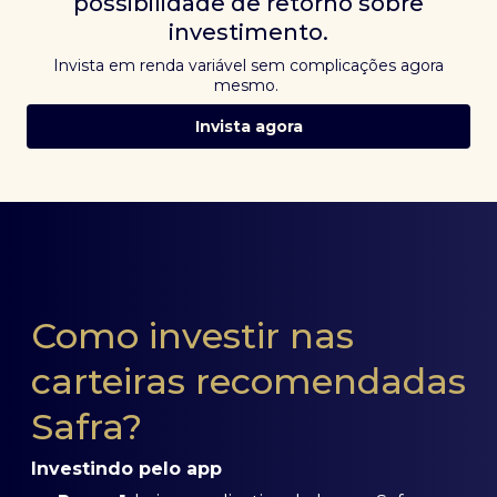
possibilidade de retorno sobre
investimento.
Invista em renda variável sem complicações agora
mesmo.
Invista agora
Como investir nas
carteiras recomendadas
Safra?
Investindo pelo app