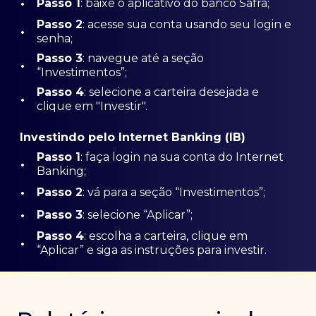
•
Passo 1
: baixe o aplicativo do banco Safra;
Passo
2
: acesse sua conta usando seu login e
•
senha;
Passo 3
: navegue até a seção
•
“Investimentos”;
Passo 4
: selecione a carteira desejada e
•
clique em "Investir".
Investindo pelo Internet Banking (IB)
Passo 1
: faça login na sua conta do Internet
•
Banking;
•
Passo 2
: vá para a seção “Investimentos”;
•
Passo 3
: selecione “Aplicar”;
Passo 4
: escolha a carteira, clique em
•
“Aplicar” e siga as instruções para investir.