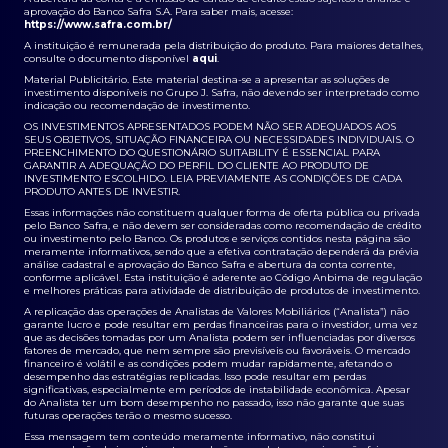
aprovação do Banco Safra S.A. Para saber mais, acesse:
https://www.safra.com.br/
A instituição é remunerada pela distribuição do produto. Para maiores detalhes,
consulte o documento disponível
aqui
.
Material Publicitário. Este material destina-se a apresentar as soluções de
investimento disponíveis no Grupo J. Safra, não devendo ser interpretado como
indicação ou recomendação de investimento.
OS INVESTIMENTOS APRESENTADOS PODEM NÃO SER ADEQUADOS AOS
SEUS OBJETIVOS, SITUAÇÃO FINANCEIRA OU NECESSIDADES INDIVIDUAIS. O
PREENCHIMENTO DO QUESTIONÁRIO SUITABILITY É ESSENCIAL PARA
GARANTIR A ADEQUAÇÃO DO PERFIL DO CLIENTE AO PRODUTO DE
INVESTIMENTO ESCOLHIDO. LEIA PREVIAMENTE AS CONDIÇÕES DE CADA
PRODUTO ANTES DE INVESTIR.
Essas informações não constituem qualquer forma de oferta pública ou privada
pelo Banco Safra, e não devem ser consideradas como recomendação de crédito
ou investimento pelo Banco. Os produtos e serviços contidos nesta página são
meramente informativos, sendo que a efetiva contratação dependerá da prévia
análise cadastral e aprovação do Banco Safra e abertura da conta corrente,
conforme aplicável. Esta instituição é aderente ao Código Anbima de regulação
e melhores práticas para atividade de distribuição de produtos de investimento.
A replicação das operações de Analistas de Valores Mobiliários (“Analista”) não
garante lucro e pode resultar em perdas financeiras para o investidor, uma vez
que as decisões tomadas por um Analista podem ser influenciadas por diversos
fatores de mercado, que nem sempre são previsíveis ou favoráveis. O mercado
financeiro é volátil e as condições podem mudar rapidamente, afetando o
desempenho das estratégias replicadas. Isso pode resultar em perdas
significativas, especialmente em períodos de instabilidade econômica. Apesar
do Analista ter um bom desempenho no passado, isso não garante que suas
futuras operações terão o mesmo sucesso.
Essa mensagem tem conteúdo meramente informativo, não constitui