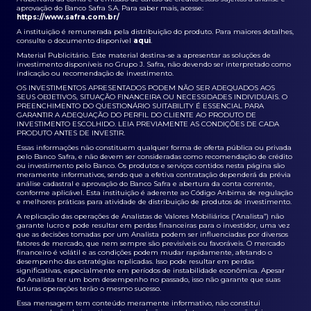
aprovação do Banco Safra S.A. Para saber mais, acesse:
https://www.safra.com.br/
A instituição é remunerada pela distribuição do produto. Para maiores detalhes,
consulte o documento disponível
aqui
.
Material Publicitário. Este material destina-se a apresentar as soluções de
investimento disponíveis no Grupo J. Safra, não devendo ser interpretado como
indicação ou recomendação de investimento.
OS INVESTIMENTOS APRESENTADOS PODEM NÃO SER ADEQUADOS AOS
SEUS OBJETIVOS, SITUAÇÃO FINANCEIRA OU NECESSIDADES INDIVIDUAIS. O
PREENCHIMENTO DO QUESTIONÁRIO SUITABILITY É ESSENCIAL PARA
GARANTIR A ADEQUAÇÃO DO PERFIL DO CLIENTE AO PRODUTO DE
INVESTIMENTO ESCOLHIDO. LEIA PREVIAMENTE AS CONDIÇÕES DE CADA
PRODUTO ANTES DE INVESTIR.
Essas informações não constituem qualquer forma de oferta pública ou privada
pelo Banco Safra, e não devem ser consideradas como recomendação de crédito
ou investimento pelo Banco. Os produtos e serviços contidos nesta página são
meramente informativos, sendo que a efetiva contratação dependerá da prévia
análise cadastral e aprovação do Banco Safra e abertura da conta corrente,
conforme aplicável. Esta instituição é aderente ao Código Anbima de regulação
e melhores práticas para atividade de distribuição de produtos de investimento.
A replicação das operações de Analistas de Valores Mobiliários (“Analista”) não
garante lucro e pode resultar em perdas financeiras para o investidor, uma vez
que as decisões tomadas por um Analista podem ser influenciadas por diversos
fatores de mercado, que nem sempre são previsíveis ou favoráveis. O mercado
financeiro é volátil e as condições podem mudar rapidamente, afetando o
desempenho das estratégias replicadas. Isso pode resultar em perdas
significativas, especialmente em períodos de instabilidade econômica. Apesar
do Analista ter um bom desempenho no passado, isso não garante que suas
futuras operações terão o mesmo sucesso.
Essa mensagem tem conteúdo meramente informativo, não constitui