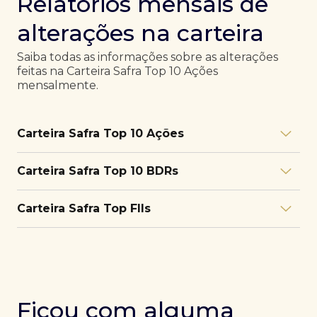
Relatórios mensais de
alterações na carteira
Saiba todas as informações sobre as alterações
feitas na Carteira Safra Top 10 Ações
mensalmente.
Carteira Safra Top 10 Ações
Relatório julho/26
Download
Carteira Safra Top 10 BDRs
PDF
Relatório junho/26
Download
PDF
Relatório julho/26
Download
Carteira Safra Top FIIs
PDF
Relatório maio/26
Download
PDF
Relatório junho/26
Download
PDF
Relatório julho/26
Download
PDF
Relatório abril/26
Download
PDF
Relatório maio/26
Download
PDF
Relatório junho/26
Download
PDF
Ficou com alguma
Relatório março/26
Download
PDF
Relatório abril/26
Download
PDF
Relatório maio/26
Download
PDF