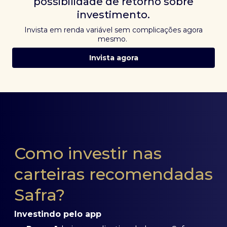
possibilidade de retorno sobre
investimento.
Invista em renda variável sem complicações agora
mesmo.
Invista agora
Como investir nas
carteiras recomendadas
Safra?
Investindo pelo app