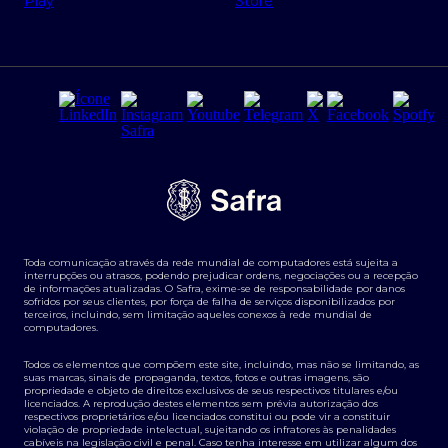
Regras e Parâmetros de Atuação Banco Safra
Seguros para empresas
Relações com investidores
Derivativos
Remuneração Diferenciada FEE BASED
Agronegócios
Segurança da Informação
Tarifas e serviços Pessoa Física
Termos de Uso
Transparência de remuneração
Guia de Classificação de Natureza Cambial
Toda comunicação através da rede mundial de computadores está sujeita a
Termos e Condições para Portabilidade de Investimento
interrupções ou atrasos, podendo prejudicar ordens, negociações ou a recepção
de informações atualizadas. O Safra, exime-se de responsabilidade por danos
sofridos por seus clientes, por força de falha de serviços disponibilizados por
terceiros, incluindo, sem limitação aqueles conexos à rede mundial de
computadores.
Todos os elementos que compõem este site, incluindo, mas não se limitando, as
suas marcas, sinais de propaganda, textos, fotos e outras imagens, são
propriedade e objeto de direitos exclusivos de seus respectivos titulares e/ou
licenciados. A reprodução destes elementos sem prévia autorização dos
respectivos proprietários e/ou licenciados constitui ou pode vir a constituir
violação de propriedade intelectual, sujeitando os infratores às penalidades
cabíveis na legislação civil e penal. Caso tenha interesse em utilizar algum dos