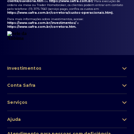
cliente/ouvidoria.htm
ou
https://www.safra.com.br/
Para execução de
ordens via mesa ou Trader Homebroker, os clientes podem entrar em contato
pelo telefone: (11) 3175-7661 (serviço pago, confira os custos em
https://www.safra.com.br/corretora/custos-operacionais.htm
).
Para mais informações sobre investimentos, acesse:
https://www.safra.com.br/investimentos/
e
https://www.safra.com.br/corretora.htm
.
Investimentos
Portfólio de investimentos
Conta Safra
Safra Asset
Abra sua conta
Lista de fundos de investimento
Serviços
Pessoa Física
Private Banking
Acesso rápido
Cartões
Ajuda
Renda fixa
Perda/roubo de celular
Empréstimos e financiamentos
Renda variável
Atendimento ao cliente
2ª via de boletos
Atendimento para pessoas com deficiência