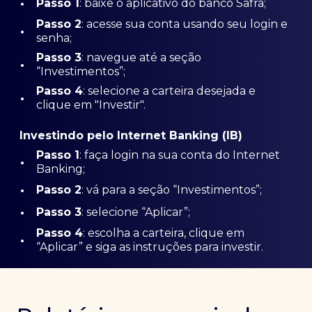
•
Passo 1
: baixe o aplicativo do banco Safra;
Passo
2
: acesse sua conta usando seu login e
•
senha;
Passo 3
: navegue até a seção
•
“Investimentos”;
Passo 4
: selecione a carteira desejada e
•
clique em "Investir".
Investindo pelo Internet Banking (IB)
Passo 1
: faça login na sua conta do Internet
•
Banking;
•
Passo 2
: vá para a seção “Investimentos”;
•
Passo 3
: selecione “Aplicar”;
Passo 4
: escolha a carteira, clique em
•
“Aplicar” e siga as instruções para investir.