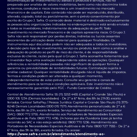
recomendação de investimento ou adesão a produtos e serviços, não foi
preparado por analista de valores mobiliários, bem como não discrimina todos
os termos, condições e riscos inerentes a um investimento no mercado
financeiro e de capitais. Este conteúdo não pode ser reproduzido, distribuído,
alterado, copiado, total ou parcialmente, sem o prévio consentimento por
escrito do Grupo J. Safra. O conteúdo deste material é destinado exclusivamente
às pessoas e/ou organizações indicadas no endereçamento e está sendo enviado
a todos os investidores, indistintamente da adequação do perfil. Todo
investimento no mercado financeiro e de capitais apresenta riscos. O Grupo J.
Safra não será responsável por perdas diretas, indiretas ou lucros cessantes
decorrentes da utilização deste material para quaisquer finalidades. Os
instrumentos aqui discutidos podem não ser adequados a todos os investidores.
A decisão pelo tipo de investimento, serviço ou produto, bem como a análise e
adequação do produto ao perfil de risco do cliente, é de responsabilidade
exclusiva do cliente, razão pela qual o Grupo J. Safra aconselha fortemente que
o investidor faça uma avaliação independente sobre as operações. Quaisquer
referências a rentabilidades passadas não significam de qualquer forma a
garantia ou previsibilidade de rentabilidades futuras. Contratação sujeita à
análise cadastral. Qualquer rentabilidade divulgada não é líquida de impostos.
Termos e condições podem ser alterados a qualquer momento,
independentemente de aviso prévio. Consulte seu gerente e canais de
atendimento para os termos e condições aplicáveis. Este investimento não é
necessariamente garantido pelo FGC - Fundo Garantidor de Crédito.
Central de Atendimento Safra: 55 (11) 3253 4455 (Capital e Grande São Paulo) e
0300 105 1234 (Demais localidades) - De 2ª a 6ª feira, das 8h às 21h30, exceto
feriados. Central SafraPay / Pessoa Jurídica: Capital e Grande São Paulo (11) 3175-
8248 Demais Localidades 0300 015 7575 Atendimento personalizado, de 2ª a 6
feira, das 8h às 21h, exceto feriados. Serviço de Atendimento ao Consumidor
(SAC): 0800 772 5755. Atendimento aos Portadores de Necessidades Especiais
Auditivas e de Fala: 0800 772 4136. 24 horas por dia Ouvidoria (caso já tenha
recorrido ao SAC e não esteja satisfeito): 0800 770 1236. Atendimento aos
Portadores de Necessidades Especiais Auditivas e de Fala: 0800 727 7555 - De 2ª a
6ª feira, das 9h às 18h, exceto feriados. Ou acesse:
https://www.safra.com.br/atendimento/atendimento-ao-