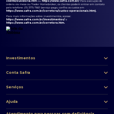
cliente/ouvidoria.htm
ou
https://www.safra.com.br/
Para execução de
ordens via mesa ou Trader Homebroker, os clientes podem entrar em contato
pelo telefone: (11) 3175-7661 (serviço pago, confira os custos em
https://www.safra.com.br/corretora/custos-operacionais.htm
).
Para mais informações sobre investimentos, acesse:
https://www.safra.com.br/investimentos/
e
https://www.safra.com.br/corretora.htm
.
Investimentos
Portfólio de investimentos
Conta Safra
Safra Asset
Abra sua conta
Lista de fundos de investimento
Serviços
Pessoa Física
Private Banking
Acesso rápido
Cartões
Ajuda
Renda fixa
Perda/roubo de celular
Empréstimos e financiamentos
Renda variável
Atendimento ao cliente
2ª via de boletos
Atendimento para pessoas com deficiência