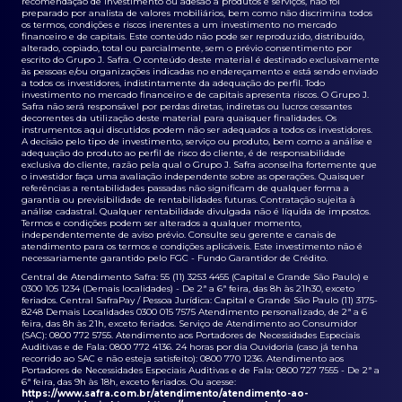
recomendação de investimento ou adesão a produtos e serviços, não foi
preparado por analista de valores mobiliários, bem como não discrimina todos
os termos, condições e riscos inerentes a um investimento no mercado
financeiro e de capitais. Este conteúdo não pode ser reproduzido, distribuído,
alterado, copiado, total ou parcialmente, sem o prévio consentimento por
escrito do Grupo J. Safra. O conteúdo deste material é destinado exclusivamente
às pessoas e/ou organizações indicadas no endereçamento e está sendo enviado
a todos os investidores, indistintamente da adequação do perfil. Todo
investimento no mercado financeiro e de capitais apresenta riscos. O Grupo J.
Safra não será responsável por perdas diretas, indiretas ou lucros cessantes
decorrentes da utilização deste material para quaisquer finalidades. Os
instrumentos aqui discutidos podem não ser adequados a todos os investidores.
A decisão pelo tipo de investimento, serviço ou produto, bem como a análise e
adequação do produto ao perfil de risco do cliente, é de responsabilidade
exclusiva do cliente, razão pela qual o Grupo J. Safra aconselha fortemente que
o investidor faça uma avaliação independente sobre as operações. Quaisquer
referências a rentabilidades passadas não significam de qualquer forma a
garantia ou previsibilidade de rentabilidades futuras. Contratação sujeita à
análise cadastral. Qualquer rentabilidade divulgada não é líquida de impostos.
Termos e condições podem ser alterados a qualquer momento,
independentemente de aviso prévio. Consulte seu gerente e canais de
atendimento para os termos e condições aplicáveis. Este investimento não é
necessariamente garantido pelo FGC - Fundo Garantidor de Crédito.
Central de Atendimento Safra: 55 (11) 3253 4455 (Capital e Grande São Paulo) e
0300 105 1234 (Demais localidades) - De 2ª a 6ª feira, das 8h às 21h30, exceto
feriados. Central SafraPay / Pessoa Jurídica: Capital e Grande São Paulo (11) 3175-
8248 Demais Localidades 0300 015 7575 Atendimento personalizado, de 2ª a 6
feira, das 8h às 21h, exceto feriados. Serviço de Atendimento ao Consumidor
(SAC): 0800 772 5755. Atendimento aos Portadores de Necessidades Especiais
Auditivas e de Fala: 0800 772 4136. 24 horas por dia Ouvidoria (caso já tenha
recorrido ao SAC e não esteja satisfeito): 0800 770 1236. Atendimento aos
Portadores de Necessidades Especiais Auditivas e de Fala: 0800 727 7555 - De 2ª a
6ª feira, das 9h às 18h, exceto feriados. Ou acesse:
https://www.safra.com.br/atendimento/atendimento-ao-