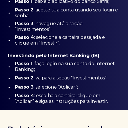
•
Passo 1
: baixe o aplicativo do banco Safra;
Passo
2
: acesse sua conta usando seu login e
•
senha;
Passo 3
: navegue até a seção
•
“Investimentos”;
Passo 4
: selecione a carteira desejada e
•
clique em "Investir".
Investindo pelo Internet Banking (IB)
Passo 1
: faça login na sua conta do Internet
•
Banking;
•
Passo 2
: vá para a seção “Investimentos”;
•
Passo 3
: selecione “Aplicar”;
Passo 4
: escolha a carteira, clique em
•
“Aplicar” e siga as instruções para investir.