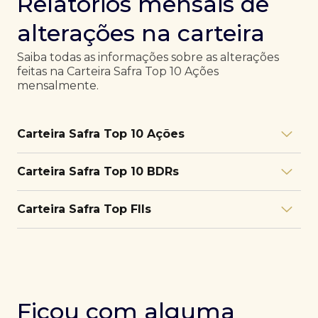
Relatórios mensais de
alterações na carteira
Saiba todas as informações sobre as alterações
feitas na Carteira Safra Top 10 Ações
mensalmente.
Carteira Safra Top 10 Ações
Relatório julho/26
Download
Carteira Safra Top 10 BDRs
PDF
Relatório junho/26
Download
PDF
Relatório julho/26
Download
Carteira Safra Top FIIs
PDF
Relatório maio/26
Download
PDF
Relatório junho/26
Download
PDF
Relatório julho/26
Download
PDF
Relatório abril/26
Download
PDF
Relatório maio/26
Download
PDF
Relatório junho/26
Download
PDF
Ficou com alguma
Relatório março/26
Download
PDF
Relatório abril/26
Download
PDF
Relatório maio/26
Download
PDF