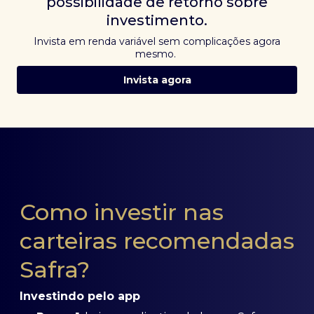
possibilidade de retorno sobre
investimento.
Invista em renda variável sem complicações agora
mesmo.
Invista agora
Como investir nas
carteiras recomendadas
Safra?
Investindo pelo app