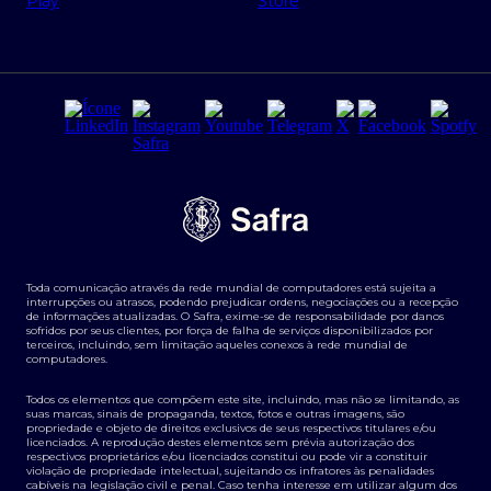
Regras e Parâmetros de Atuação Banco Safra
Seguros para empresas
Relações com investidores
Derivativos
Remuneração Diferenciada FEE BASED
Agronegócios
Segurança da Informação
Tarifas e serviços Pessoa Física
Termos de Uso
Transparência de remuneração
Guia de Classificação de Natureza Cambial
Toda comunicação através da rede mundial de computadores está sujeita a
Termos e Condições para Portabilidade de Investimento
interrupções ou atrasos, podendo prejudicar ordens, negociações ou a recepção
de informações atualizadas. O Safra, exime-se de responsabilidade por danos
sofridos por seus clientes, por força de falha de serviços disponibilizados por
terceiros, incluindo, sem limitação aqueles conexos à rede mundial de
computadores.
Todos os elementos que compõem este site, incluindo, mas não se limitando, as
suas marcas, sinais de propaganda, textos, fotos e outras imagens, são
propriedade e objeto de direitos exclusivos de seus respectivos titulares e/ou
licenciados. A reprodução destes elementos sem prévia autorização dos
respectivos proprietários e/ou licenciados constitui ou pode vir a constituir
violação de propriedade intelectual, sujeitando os infratores às penalidades
cabíveis na legislação civil e penal. Caso tenha interesse em utilizar algum dos