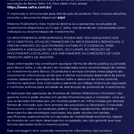
aprovação do Banco Safra S.A. Para saber mais, acesse:
https://www.safra.com.br/
A instituição é remunerada pela distribuição do produto. Para maiores detalhes,
consulte o documento disponível
aqui
.
Material Publicitário. Este material destina-se a apresentar as soluções de
investimento disponíveis no Grupo J. Safra, não devendo ser interpretado como
indicação ou recomendação de investimento.
OS INVESTIMENTOS APRESENTADOS PODEM NÃO SER ADEQUADOS AOS
SEUS OBJETIVOS, SITUAÇÃO FINANCEIRA OU NECESSIDADES INDIVIDUAIS. O
PREENCHIMENTO DO QUESTIONÁRIO SUITABILITY É ESSENCIAL PARA
GARANTIR A ADEQUAÇÃO DO PERFIL DO CLIENTE AO PRODUTO DE
INVESTIMENTO ESCOLHIDO. LEIA PREVIAMENTE AS CONDIÇÕES DE CADA
PRODUTO ANTES DE INVESTIR.
Essas informações não constituem qualquer forma de oferta pública ou privada
pelo Banco Safra, e não devem ser consideradas como recomendação de crédito
ou investimento pelo Banco. Os produtos e serviços contidos nesta página são
meramente informativos, sendo que a efetiva contratação dependerá da prévia
análise cadastral e aprovação do Banco Safra e abertura da conta corrente,
conforme aplicável. Esta instituição é aderente ao Código Anbima de regulação
e melhores práticas para atividade de distribuição de produtos de investimento.
A replicação das operações de Analistas de Valores Mobiliários (“Analista”) não
garante lucro e pode resultar em perdas financeiras para o investidor, uma vez
que as decisões tomadas por um Analista podem ser influenciadas por diversos
fatores de mercado, que nem sempre são previsíveis ou favoráveis. O mercado
financeiro é volátil e as condições podem mudar rapidamente, afetando o
desempenho das estratégias replicadas. Isso pode resultar em perdas
significativas, especialmente em períodos de instabilidade econômica. Apesar
do Analista ter um bom desempenho no passado, isso não garante que suas
futuras operações terão o mesmo sucesso.
Essa mensagem tem conteúdo meramente informativo, não constitui