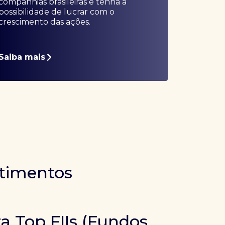
companhias brasileiras e tenha a
possibilidade de lucrar com o
crescimento das ações.
Saiba mais
stimentos
ra Top FIIs (Fundos