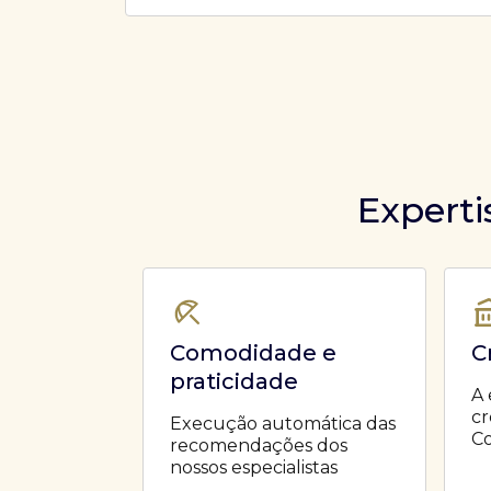
Ofertas Públicas
Open Finance
Derivativos
Transferência de ativos
Safra para médicos
Agronegócios
Experti
Comodidade e
C
praticidade
A 
cr
Execução automática das
Co
recomendações dos
nossos especialistas