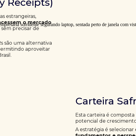
ry Receipts)
 estrangeiras,
acessem o mercado
a sem precisar de
Rs são uma alternativa
permitindo aproveitar
asil.
Carteira Saf
Esta carteira é composta
potencial de crescimento
A estratégia é selecion
fundamentos e perspec