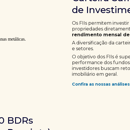
de Investime
Os FIIs permitem investir
propriedades diretamente
rendimento mensal de 
A diversificação da cartei
e setores.
O objetivo dos FIIs é sup
performance dos fundos im
investidores buscam ret
imobiliário em geral.
Confira as nossas análises
10 BDRs