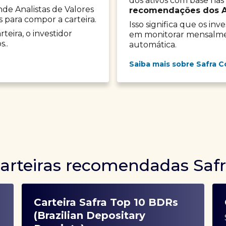
dos ativos com base nas
onde Analistas de Valores
recomendações dos Ana
s para compor a carteira.
Isso significa que os in
teira, o investidor
em monitorar mensalment
s..
automática.
Saiba mais sobre Safra C
arteiras recomendadas Saf
Carteira Safra Top 10 BDRs
(Brazilian Depositary