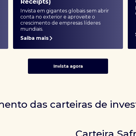
Receipts)
Invista em gigantes globais sem abrir
conta no exterior e aproveite o
crescimento de empresas líderes
mundiais.
Saiba mais
Invista agora
ento das carteiras de inve
Carteira Saf