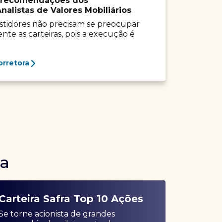
recomendações dos
listas de Valores Mobiliários
.
vestidores não precisam se preocupar
e as carteiras, pois a execução é
orretora
ra
Carteira Safra Top 10 Ações
Se torne acionista de grandes