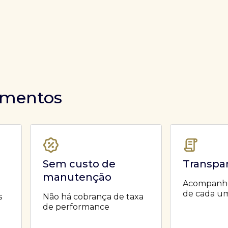
timentos
Sem custo de
Transpa
manutenção
Acompanhe 
de cada um
s
Não há cobrança de taxa
de performance