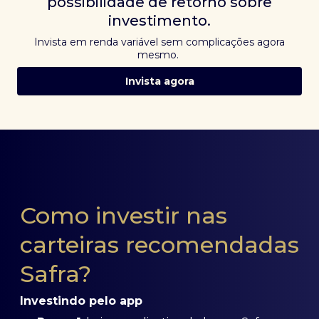
possibilidade de retorno sobre
investimento.
Invista em renda variável sem complicações agora
mesmo.
Invista agora
Como investir nas
carteiras recomendadas
Safra?
Investindo pelo app