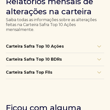
Relatórios mensais de
alterações na carteira
Saiba todas as informações sobre as alterações
feitas na Carteira Safra Top 10 Ações
mensalmente.
Carteira Safra Top 10 Ações
Relatório julho/26
Download
Carteira Safra Top 10 BDRs
PDF
Relatório junho/26
Download
PDF
Relatório julho/26
Download
Carteira Safra Top FIIs
PDF
Relatório maio/26
Download
PDF
Relatório junho/26
Download
PDF
Relatório julho/26
Download
PDF
Relatório abril/26
Download
PDF
Relatório maio/26
Download
PDF
Relatório junho/26
Download
PDF
Ficou com alguma
Relatório março/26
Download
PDF
Relatório abril/26
Download
PDF
Relatório maio/26
Download
PDF