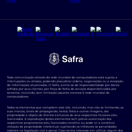
Regras e Parâmetros de Atuação Banco Safra
Seguros para empresas
Relações com investidores
Derivativos
Remuneração Diferenciada FEE BASED
Agronegócios
Segurança da Informação
Tarifas e serviços Pessoa Física
Termos de Uso
Transparência de remuneração
Guia de Classificação de Natureza Cambial
Toda comunicação através da rede mundial de computadores está sujeita a
Termos e Condições para Portabilidade de Investimento
interrupções ou atrasos, podendo prejudicar ordens, negociações ou a recepção
de informações atualizadas. O Safra, exime-se de responsabilidade por danos
sofridos por seus clientes, por força de falha de serviços disponibilizados por
terceiros, incluindo, sem limitação aqueles conexos à rede mundial de
computadores.
Todos os elementos que compõem este site, incluindo, mas não se limitando, as
suas marcas, sinais de propaganda, textos, fotos e outras imagens, são
propriedade e objeto de direitos exclusivos de seus respectivos titulares e/ou
licenciados. A reprodução destes elementos sem prévia autorização dos
respectivos proprietários e/ou licenciados constitui ou pode vir a constituir
violação de propriedade intelectual, sujeitando os infratores às penalidades
cabíveis na legislação civil e penal. Caso tenha interesse em utilizar algum dos