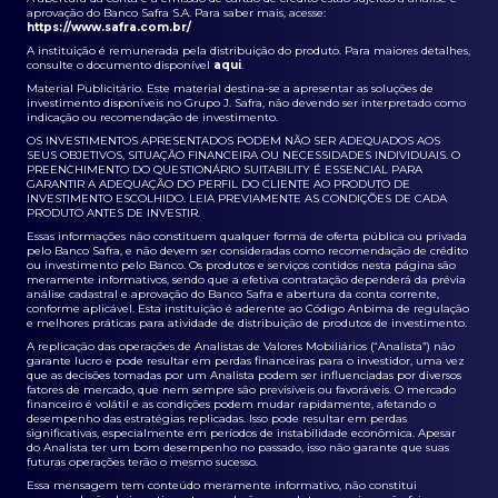
aprovação do Banco Safra S.A. Para saber mais, acesse:
https://www.safra.com.br/
A instituição é remunerada pela distribuição do produto. Para maiores detalhes,
consulte o documento disponível
aqui
.
Material Publicitário. Este material destina-se a apresentar as soluções de
investimento disponíveis no Grupo J. Safra, não devendo ser interpretado como
indicação ou recomendação de investimento.
OS INVESTIMENTOS APRESENTADOS PODEM NÃO SER ADEQUADOS AOS
SEUS OBJETIVOS, SITUAÇÃO FINANCEIRA OU NECESSIDADES INDIVIDUAIS. O
PREENCHIMENTO DO QUESTIONÁRIO SUITABILITY É ESSENCIAL PARA
GARANTIR A ADEQUAÇÃO DO PERFIL DO CLIENTE AO PRODUTO DE
INVESTIMENTO ESCOLHIDO. LEIA PREVIAMENTE AS CONDIÇÕES DE CADA
PRODUTO ANTES DE INVESTIR.
Essas informações não constituem qualquer forma de oferta pública ou privada
pelo Banco Safra, e não devem ser consideradas como recomendação de crédito
ou investimento pelo Banco. Os produtos e serviços contidos nesta página são
meramente informativos, sendo que a efetiva contratação dependerá da prévia
análise cadastral e aprovação do Banco Safra e abertura da conta corrente,
conforme aplicável. Esta instituição é aderente ao Código Anbima de regulação
e melhores práticas para atividade de distribuição de produtos de investimento.
A replicação das operações de Analistas de Valores Mobiliários (“Analista”) não
garante lucro e pode resultar em perdas financeiras para o investidor, uma vez
que as decisões tomadas por um Analista podem ser influenciadas por diversos
fatores de mercado, que nem sempre são previsíveis ou favoráveis. O mercado
financeiro é volátil e as condições podem mudar rapidamente, afetando o
desempenho das estratégias replicadas. Isso pode resultar em perdas
significativas, especialmente em períodos de instabilidade econômica. Apesar
do Analista ter um bom desempenho no passado, isso não garante que suas
futuras operações terão o mesmo sucesso.
Essa mensagem tem conteúdo meramente informativo, não constitui