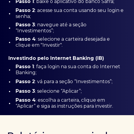
•
Passo 1
: baixe o aplicativo do banco Safra;
Passo
2
: acesse sua conta usando seu login e
•
senha;
Passo 3
: navegue até a seção
•
“Investimentos”;
Passo 4
: selecione a carteira desejada e
•
clique em "Investir".
Investindo pelo Internet Banking (IB)
Passo 1
: faça login na sua conta do Internet
•
Banking;
•
Passo 2
: vá para a seção “Investimentos”;
•
Passo 3
: selecione “Aplicar”;
Passo 4
: escolha a carteira, clique em
•
“Aplicar” e siga as instruções para investir.