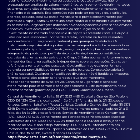
recomendação de investimento ou adesão a produtos e serviços, não foi
preparado por analista de valores mobiliários, bem como não discrimina todos
os termos, condições e riscos inerentes a um investimento no mercado
financeiro e de capitais. Este conteúdo não pode ser reproduzido, distribuído,
alterado, copiado, total ou parcialmente, sem o prévio consentimento por
escrito do Grupo J. Safra. O conteúdo deste material é destinado exclusivamente
às pessoas e/ou organizações indicadas no endereçamento e está sendo enviado
a todos os investidores, indistintamente da adequação do perfil. Todo
investimento no mercado financeiro e de capitais apresenta riscos. O Grupo J.
Safra não será responsável por perdas diretas, indiretas ou lucros cessantes
decorrentes da utilização deste material para quaisquer finalidades. Os
instrumentos aqui discutidos podem não ser adequados a todos os investidores.
A decisão pelo tipo de investimento, serviço ou produto, bem como a análise e
adequação do produto ao perfil de risco do cliente, é de responsabilidade
exclusiva do cliente, razão pela qual o Grupo J. Safra aconselha fortemente que
o investidor faça uma avaliação independente sobre as operações. Quaisquer
referências a rentabilidades passadas não significam de qualquer forma a
garantia ou previsibilidade de rentabilidades futuras. Contratação sujeita à
análise cadastral. Qualquer rentabilidade divulgada não é líquida de impostos.
Termos e condições podem ser alterados a qualquer momento,
independentemente de aviso prévio. Consulte seu gerente e canais de
atendimento para os termos e condições aplicáveis. Este investimento não é
necessariamente garantido pelo FGC - Fundo Garantidor de Crédito.
Central de Atendimento Safra: 55 (11) 3253 4455 (Capital e Grande São Paulo) e
0300 105 1234 (Demais localidades) - De 2ª a 6ª feira, das 8h às 21h30, exceto
feriados. Central SafraPay / Pessoa Jurídica: Capital e Grande São Paulo (11) 3175-
8248 Demais Localidades 0300 015 7575 Atendimento personalizado, de 2ª a 6
feira, das 8h às 21h, exceto feriados. Serviço de Atendimento ao Consumidor
(SAC): 0800 772 5755. Atendimento aos Portadores de Necessidades Especiais
Auditivas e de Fala: 0800 772 4136. 24 horas por dia Ouvidoria (caso já tenha
recorrido ao SAC e não esteja satisfeito): 0800 770 1236. Atendimento aos
Portadores de Necessidades Especiais Auditivas e de Fala: 0800 727 7555 - De 2ª a
6ª feira, das 9h às 18h, exceto feriados. Ou acesse:
https://www.safra.com.br/atendimento/atendimento-ao-