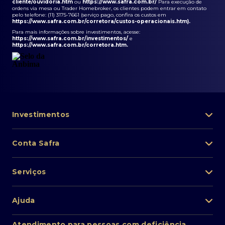
cliente/ouvidoria.htm
ou
https://www.safra.com.br/
Para execução de
ordens via mesa ou Trader Homebroker, os clientes podem entrar em contato
pelo telefone: (11) 3175-7661 (serviço pago, confira os custos em
https://www.safra.com.br/corretora/custos-operacionais.htm
).
Para mais informações sobre investimentos, acesse:
https://www.safra.com.br/investimentos/
e
https://www.safra.com.br/corretora.htm
.
Investimentos
Portfólio de investimentos
Conta Safra
Safra Asset
Abra sua conta
Lista de fundos de investimento
Serviços
Pessoa Física
Private Banking
Acesso rápido
Cartões
Ajuda
Renda fixa
Perda/roubo de celular
Empréstimos e financiamentos
Renda variável
Atendimento ao cliente
2ª via de boletos
Atendimento para pessoas com deficiência