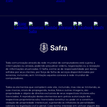
Regras e Parâmetros de Atuação Banco Safra
Seguros para empresas
Relações com investidores
Derivativos
Remuneração Diferenciada FEE BASED
Agronegócios
Segurança da Informação
Tarifas e serviços Pessoa Física
Termos de Uso
Transparência de remuneração
Guia de Classificação de Natureza Cambial
Toda comunicação através da rede mundial de computadores está sujeita a
Termos e Condições para Portabilidade de Investimento
interrupções ou atrasos, podendo prejudicar ordens, negociações ou a recepção
de informações atualizadas. O Safra, exime-se de responsabilidade por danos
sofridos por seus clientes, por força de falha de serviços disponibilizados por
terceiros, incluindo, sem limitação aqueles conexos à rede mundial de
computadores.
Todos os elementos que compõem este site, incluindo, mas não se limitando, as
suas marcas, sinais de propaganda, textos, fotos e outras imagens, são
propriedade e objeto de direitos exclusivos de seus respectivos titulares e/ou
licenciados. A reprodução destes elementos sem prévia autorização dos
respectivos proprietários e/ou licenciados constitui ou pode vir a constituir
violação de propriedade intelectual, sujeitando os infratores às penalidades
cabíveis na legislação civil e penal. Caso tenha interesse em utilizar algum dos