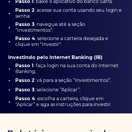
•
Passo 1
: baixe o aplicativo do banco Safra;
Passo
2
: acesse sua conta usando seu login e
•
senha;
Passo 3
: navegue até a seção
•
“Investimentos”;
Passo 4
: selecione a carteira desejada e
•
clique em "Investir".
Investindo pelo Internet Banking (IB)
Passo 1
: faça login na sua conta do Internet
•
Banking;
•
Passo 2
: vá para a seção “Investimentos”;
•
Passo 3
: selecione “Aplicar”;
Passo 4
: escolha a carteira, clique em
•
“Aplicar” e siga as instruções para investir.