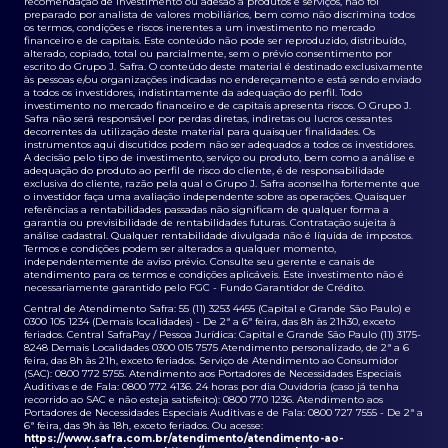
recomendação de investimento ou adesão a produtos e serviços, não foi
preparado por analista de valores mobiliários, bem como não discrimina todos
os termos, condições e riscos inerentes a um investimento no mercado
financeiro e de capitais. Este conteúdo não pode ser reproduzido, distribuído,
alterado, copiado, total ou parcialmente, sem o prévio consentimento por
escrito do Grupo J. Safra. O conteúdo deste material é destinado exclusivamente
às pessoas e/ou organizações indicadas no endereçamento e está sendo enviado
a todos os investidores, indistintamente da adequação do perfil. Todo
investimento no mercado financeiro e de capitais apresenta riscos. O Grupo J.
Safra não será responsável por perdas diretas, indiretas ou lucros cessantes
decorrentes da utilização deste material para quaisquer finalidades. Os
instrumentos aqui discutidos podem não ser adequados a todos os investidores.
A decisão pelo tipo de investimento, serviço ou produto, bem como a análise e
adequação do produto ao perfil de risco do cliente, é de responsabilidade
exclusiva do cliente, razão pela qual o Grupo J. Safra aconselha fortemente que
o investidor faça uma avaliação independente sobre as operações. Quaisquer
referências a rentabilidades passadas não significam de qualquer forma a
garantia ou previsibilidade de rentabilidades futuras. Contratação sujeita à
análise cadastral. Qualquer rentabilidade divulgada não é líquida de impostos.
Termos e condições podem ser alterados a qualquer momento,
independentemente de aviso prévio. Consulte seu gerente e canais de
atendimento para os termos e condições aplicáveis. Este investimento não é
necessariamente garantido pelo FGC - Fundo Garantidor de Crédito.
Central de Atendimento Safra: 55 (11) 3253 4455 (Capital e Grande São Paulo) e
0300 105 1234 (Demais localidades) - De 2ª a 6ª feira, das 8h às 21h30, exceto
feriados. Central SafraPay / Pessoa Jurídica: Capital e Grande São Paulo (11) 3175-
8248 Demais Localidades 0300 015 7575 Atendimento personalizado, de 2ª a 6
feira, das 8h às 21h, exceto feriados. Serviço de Atendimento ao Consumidor
(SAC): 0800 772 5755. Atendimento aos Portadores de Necessidades Especiais
Auditivas e de Fala: 0800 772 4136. 24 horas por dia Ouvidoria (caso já tenha
recorrido ao SAC e não esteja satisfeito): 0800 770 1236. Atendimento aos
Portadores de Necessidades Especiais Auditivas e de Fala: 0800 727 7555 - De 2ª a
6ª feira, das 9h às 18h, exceto feriados. Ou acesse:
https://www.safra.com.br/atendimento/atendimento-ao-