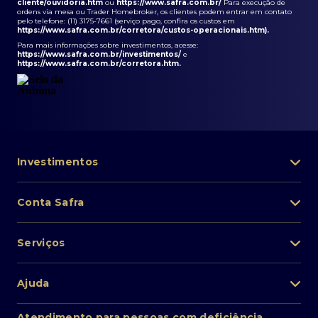
cliente/ouvidoria.htm
ou
https://www.safra.com.br/
Para execução de
ordens via mesa ou Trader Homebroker, os clientes podem entrar em contato
pelo telefone: (11) 3175-7661 (serviço pago, confira os custos em
https://www.safra.com.br/corretora/custos-operacionais.htm
).
Para mais informações sobre investimentos, acesse:
https://www.safra.com.br/investimentos/
e
https://www.safra.com.br/corretora.htm
.
Investimentos
Portfólio de investimentos
Conta Safra
Safra Asset
Abra sua conta
Lista de fundos de investimento
Serviços
Pessoa Física
Private Banking
Acesso rápido
Cartões
Ajuda
Renda fixa
Perda/roubo de celular
Empréstimos e financiamentos
Renda variável
Atendimento ao cliente
2ª via de boletos
Atendimento para pessoas com deficiência