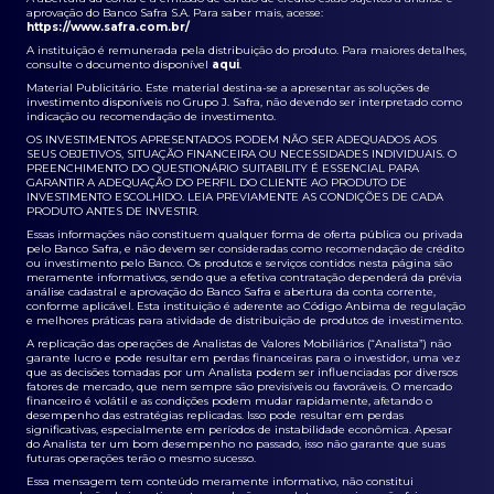
aprovação do Banco Safra S.A. Para saber mais, acesse:
https://www.safra.com.br/
A instituição é remunerada pela distribuição do produto. Para maiores detalhes,
consulte o documento disponível
aqui
.
Material Publicitário. Este material destina-se a apresentar as soluções de
investimento disponíveis no Grupo J. Safra, não devendo ser interpretado como
indicação ou recomendação de investimento.
OS INVESTIMENTOS APRESENTADOS PODEM NÃO SER ADEQUADOS AOS
SEUS OBJETIVOS, SITUAÇÃO FINANCEIRA OU NECESSIDADES INDIVIDUAIS. O
PREENCHIMENTO DO QUESTIONÁRIO SUITABILITY É ESSENCIAL PARA
GARANTIR A ADEQUAÇÃO DO PERFIL DO CLIENTE AO PRODUTO DE
INVESTIMENTO ESCOLHIDO. LEIA PREVIAMENTE AS CONDIÇÕES DE CADA
PRODUTO ANTES DE INVESTIR.
Essas informações não constituem qualquer forma de oferta pública ou privada
pelo Banco Safra, e não devem ser consideradas como recomendação de crédito
ou investimento pelo Banco. Os produtos e serviços contidos nesta página são
meramente informativos, sendo que a efetiva contratação dependerá da prévia
análise cadastral e aprovação do Banco Safra e abertura da conta corrente,
conforme aplicável. Esta instituição é aderente ao Código Anbima de regulação
e melhores práticas para atividade de distribuição de produtos de investimento.
A replicação das operações de Analistas de Valores Mobiliários (“Analista”) não
garante lucro e pode resultar em perdas financeiras para o investidor, uma vez
que as decisões tomadas por um Analista podem ser influenciadas por diversos
fatores de mercado, que nem sempre são previsíveis ou favoráveis. O mercado
financeiro é volátil e as condições podem mudar rapidamente, afetando o
desempenho das estratégias replicadas. Isso pode resultar em perdas
significativas, especialmente em períodos de instabilidade econômica. Apesar
do Analista ter um bom desempenho no passado, isso não garante que suas
futuras operações terão o mesmo sucesso.
Essa mensagem tem conteúdo meramente informativo, não constitui