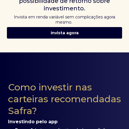
possibilidade de retorno sobre
investimento.
Invista em renda variável sem complicações agora
mesmo.
Invista agora
Como investir nas
carteiras recomendadas
Safra?
Investindo pelo app