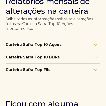
Relatórios mensais de
alterações na carteira
Saiba todas as informações sobre as alterações
feitas na Carteira Safra Top 10 Ações
mensalmente.
Carteira Safra Top 10 Ações
Relatório julho/26
Download
Carteira Safra Top 10 BDRs
PDF
Relatório junho/26
Download
PDF
Relatório julho/26
Download
Carteira Safra Top FIIs
PDF
Relatório maio/26
Download
PDF
Relatório junho/26
Download
PDF
Relatório julho/26
Download
PDF
Relatório abril/26
Download
PDF
Relatório maio/26
Download
PDF
Relatório junho/26
Download
PDF
Ficou com alguma
Relatório março/26
Download
PDF
Relatório abril/26
Download
PDF
Relatório maio/26
Download
PDF