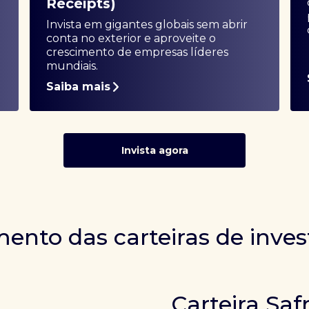
Receipts)
Invista em gigantes globais sem abrir
conta no exterior e aproveite o
crescimento de empresas líderes
mundiais.
Saiba mais
Invista agora
ento das carteiras de inve
Carteira Saf