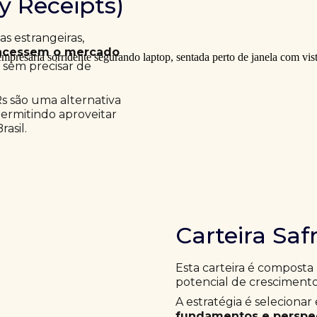
ry Receipts)
 estrangeiras,
acessem o mercado
a sem precisar de
Rs são uma alternativa
permitindo aproveitar
asil.
Carteira Saf
Esta carteira é composta
potencial de crescimento
A estratégia é selecion
fundamentos e perspec