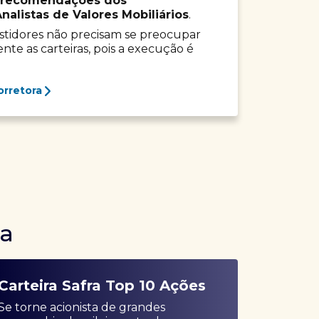
recomendações dos
listas de Valores Mobiliários
.
vestidores não precisam se preocupar
e as carteiras, pois a execução é
orretora
ra
Carteira Safra Top 10 Ações
Se torne acionista de grandes