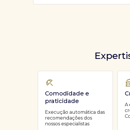
Ofertas Públicas
Open Finance
Derivativos
Transferência de ativos
Safra para médicos
Agronegócios
Experti
Comodidade e
C
praticidade
A 
cr
Execução automática das
Co
recomendações dos
nossos especialistas