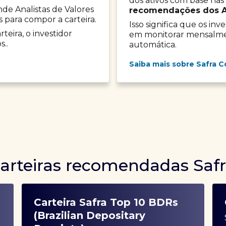
dos ativos com base nas
onde Analistas de Valores
recomendações dos Ana
s para compor a carteira.
Isso significa que os in
teira, o investidor
em monitorar mensalment
s..
automática.
Saiba mais sobre Safra C
arteiras recomendadas Saf
Carteira Safra Top 10 BDRs
(Brazilian Depositary