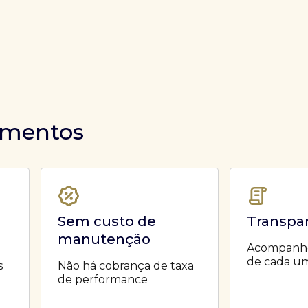
timentos
Sem custo de
Transpa
manutenção
Acompanhe 
de cada um
s
Não há cobrança de taxa
de performance