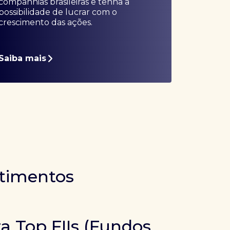
companhias brasileiras e tenha a
possibilidade de lucrar com o
crescimento das ações.
Saiba mais
stimentos
ra Top FIIs (Fundos