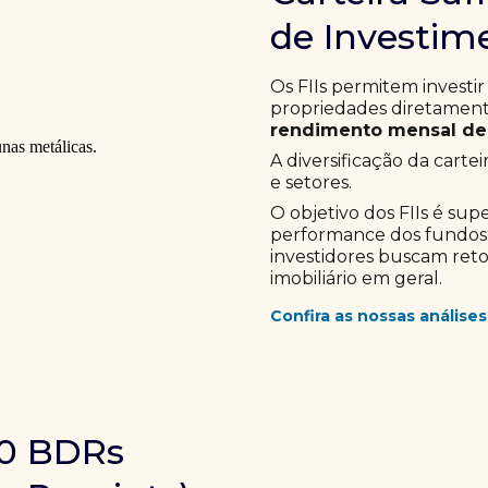
de Investime
Os FIIs permitem investir
propriedades diretamente
rendimento mensal de 
A diversificação da cartei
e setores.
O objetivo dos FIIs é sup
performance dos fundos im
investidores buscam ret
imobiliário em geral.
Confira as nossas análises
10 BDRs