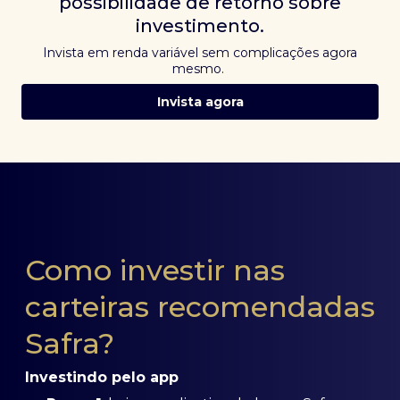
possibilidade de retorno sobre
investimento.
Invista em renda variável sem complicações agora
mesmo.
Invista agora
Como investir nas
carteiras recomendadas
Safra?
Investindo pelo app