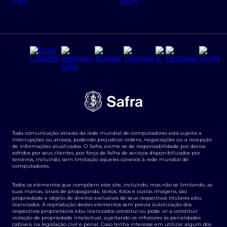
Regras e Parâmetros de Atuação Banco Safra
Seguros para empresas
Relações com investidores
Derivativos
Remuneração Diferenciada FEE BASED
Agronegócios
Segurança da Informação
Tarifas e serviços Pessoa Física
Termos de Uso
Transparência de remuneração
Guia de Classificação de Natureza Cambial
Toda comunicação através da rede mundial de computadores está sujeita a
Termos e Condições para Portabilidade de Investimento
interrupções ou atrasos, podendo prejudicar ordens, negociações ou a recepção
de informações atualizadas. O Safra, exime-se de responsabilidade por danos
sofridos por seus clientes, por força de falha de serviços disponibilizados por
terceiros, incluindo, sem limitação aqueles conexos à rede mundial de
computadores.
Todos os elementos que compõem este site, incluindo, mas não se limitando, as
suas marcas, sinais de propaganda, textos, fotos e outras imagens, são
propriedade e objeto de direitos exclusivos de seus respectivos titulares e/ou
licenciados. A reprodução destes elementos sem prévia autorização dos
respectivos proprietários e/ou licenciados constitui ou pode vir a constituir
violação de propriedade intelectual, sujeitando os infratores às penalidades
cabíveis na legislação civil e penal. Caso tenha interesse em utilizar algum dos