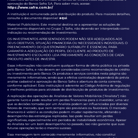
aprovação do Banco Safra S.A. Para saber mais, acesse:
https://www.safra.com.br/
A instituição é remunerada pela distribuição do produto. Para maiores detalhes,
consulte o documento disponível
aqui
.
Material Publicitário. Este material destina-se a apresentar as soluções de
investimento disponíveis no Grupo J. Safra, não devendo ser interpretado como
indicação ou recomendação de investimento.
OS INVESTIMENTOS APRESENTADOS PODEM NÃO SER ADEQUADOS AOS
SEUS OBJETIVOS, SITUAÇÃO FINANCEIRA OU NECESSIDADES INDIVIDUAIS. O
PREENCHIMENTO DO QUESTIONÁRIO SUITABILITY É ESSENCIAL PARA
GARANTIR A ADEQUAÇÃO DO PERFIL DO CLIENTE AO PRODUTO DE
INVESTIMENTO ESCOLHIDO. LEIA PREVIAMENTE AS CONDIÇÕES DE CADA
PRODUTO ANTES DE INVESTIR.
Essas informações não constituem qualquer forma de oferta pública ou privada
pelo Banco Safra, e não devem ser consideradas como recomendação de crédito
ou investimento pelo Banco. Os produtos e serviços contidos nesta página são
meramente informativos, sendo que a efetiva contratação dependerá da prévia
análise cadastral e aprovação do Banco Safra e abertura da conta corrente,
conforme aplicável. Esta instituição é aderente ao Código Anbima de regulação
e melhores práticas para atividade de distribuição de produtos de investimento.
A replicação das operações de Analistas de Valores Mobiliários (“Analista”) não
garante lucro e pode resultar em perdas financeiras para o investidor, uma vez
que as decisões tomadas por um Analista podem ser influenciadas por diversos
fatores de mercado, que nem sempre são previsíveis ou favoráveis. O mercado
financeiro é volátil e as condições podem mudar rapidamente, afetando o
desempenho das estratégias replicadas. Isso pode resultar em perdas
significativas, especialmente em períodos de instabilidade econômica. Apesar
do Analista ter um bom desempenho no passado, isso não garante que suas
futuras operações terão o mesmo sucesso.
Essa mensagem tem conteúdo meramente informativo, não constitui