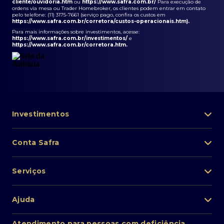
cliente/ouvidoria.htm
ou
https://www.safra.com.br/
Para execução de
ordens via mesa ou Trader Homebroker, os clientes podem entrar em contato
pelo telefone: (11) 3175-7661 (serviço pago, confira os custos em
https://www.safra.com.br/corretora/custos-operacionais.htm
).
Para mais informações sobre investimentos, acesse:
https://www.safra.com.br/investimentos/
e
https://www.safra.com.br/corretora.htm
.
Investimentos
Portfólio de investimentos
Conta Safra
Safra Asset
Abra sua conta
Lista de fundos de investimento
Serviços
Pessoa Física
Private Banking
Acesso rápido
Cartões
Ajuda
Renda fixa
Perda/roubo de celular
Empréstimos e financiamentos
Renda variável
Atendimento ao cliente
2ª via de boletos
Atendimento para pessoas com deficiência