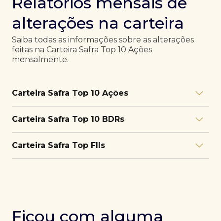
Relatórios mensais de
alterações na carteira
Saiba todas as informações sobre as alterações
feitas na Carteira Safra Top 10 Ações
mensalmente.
Carteira Safra Top 10 Ações
Relatório julho/26
Download
Carteira Safra Top 10 BDRs
PDF
Relatório junho/26
Download
PDF
Relatório julho/26
Download
Carteira Safra Top FIIs
PDF
Relatório maio/26
Download
PDF
Relatório junho/26
Download
PDF
Relatório julho/26
Download
PDF
Relatório abril/26
Download
PDF
Relatório maio/26
Download
PDF
Relatório junho/26
Download
PDF
Ficou com alguma
Relatório março/26
Download
PDF
Relatório abril/26
Download
PDF
Relatório maio/26
Download
PDF