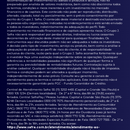
recomendação de investimento ou adesão a produtos e serviços, não foi
preparado por analista de valores mobiliários, bem como não discrimina todos
os termos, condições e riscos inerentes a um investimento no mercado
financeiro e de capitais. Este conteúdo não pode ser reproduzido, distribuído,
alterado, copiado, total ou parcialmente, sem o prévio consentimento por
escrito do Grupo J. Safra. O conteúdo deste material é destinado exclusivamente
às pessoas e/ou organizações indicadas no endereçamento e está sendo enviado
a todos os investidores, indistintamente da adequação do perfil. Todo
investimento no mercado financeiro e de capitais apresenta riscos. O Grupo J.
Safra não será responsável por perdas diretas, indiretas ou lucros cessantes
decorrentes da utilização deste material para quaisquer finalidades. Os
instrumentos aqui discutidos podem não ser adequados a todos os investidores.
A decisão pelo tipo de investimento, serviço ou produto, bem como a análise e
adequação do produto ao perfil de risco do cliente, é de responsabilidade
exclusiva do cliente, razão pela qual o Grupo J. Safra aconselha fortemente que
o investidor faça uma avaliação independente sobre as operações. Quaisquer
referências a rentabilidades passadas não significam de qualquer forma a
garantia ou previsibilidade de rentabilidades futuras. Contratação sujeita à
análise cadastral. Qualquer rentabilidade divulgada não é líquida de impostos.
Termos e condições podem ser alterados a qualquer momento,
independentemente de aviso prévio. Consulte seu gerente e canais de
atendimento para os termos e condições aplicáveis. Este investimento não é
necessariamente garantido pelo FGC - Fundo Garantidor de Crédito.
Central de Atendimento Safra: 55 (11) 3253 4455 (Capital e Grande São Paulo) e
0300 105 1234 (Demais localidades) - De 2ª a 6ª feira, das 8h às 21h30, exceto
feriados. Central SafraPay / Pessoa Jurídica: Capital e Grande São Paulo (11) 3175-
8248 Demais Localidades 0300 015 7575 Atendimento personalizado, de 2ª a 6
feira, das 8h às 21h, exceto feriados. Serviço de Atendimento ao Consumidor
(SAC): 0800 772 5755. Atendimento aos Portadores de Necessidades Especiais
Auditivas e de Fala: 0800 772 4136. 24 horas por dia Ouvidoria (caso já tenha
recorrido ao SAC e não esteja satisfeito): 0800 770 1236. Atendimento aos
Portadores de Necessidades Especiais Auditivas e de Fala: 0800 727 7555 - De 2ª a
6ª feira, das 9h às 18h, exceto feriados. Ou acesse:
https://www.safra.com.br/atendimento/atendimento-ao-