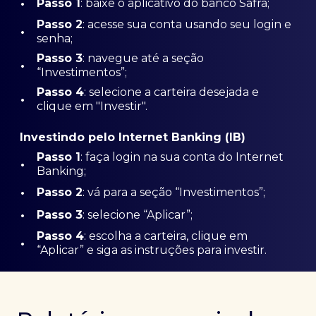
•
Passo 1
: baixe o aplicativo do banco Safra;
Passo
2
: acesse sua conta usando seu login e
•
senha;
Passo 3
: navegue até a seção
•
“Investimentos”;
Passo 4
: selecione a carteira desejada e
•
clique em "Investir".
Investindo pelo Internet Banking (IB)
Passo 1
: faça login na sua conta do Internet
•
Banking;
•
Passo 2
: vá para a seção “Investimentos”;
•
Passo 3
: selecione “Aplicar”;
Passo 4
: escolha a carteira, clique em
•
“Aplicar” e siga as instruções para investir.