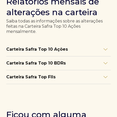
Relatórios mensais de
alterações na carteira
Saiba todas as informações sobre as alterações
feitas na Carteira Safra Top 10 Ações
mensalmente.
Carteira Safra Top 10 Ações
Relatório julho/26
Download
Carteira Safra Top 10 BDRs
PDF
Relatório junho/26
Download
PDF
Relatório julho/26
Download
Carteira Safra Top FIIs
PDF
Relatório maio/26
Download
PDF
Relatório junho/26
Download
PDF
Relatório julho/26
Download
PDF
Relatório abril/26
Download
PDF
Relatório maio/26
Download
PDF
Relatório junho/26
Download
PDF
Ficou com alguma
Relatório março/26
Download
PDF
Relatório abril/26
Download
PDF
Relatório maio/26
Download
PDF