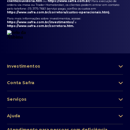
cliente/ouvidoria.htm
ou
https://www.safra.com.br/
Para execução de
ordens via mesa ou Trader Homebroker, os clientes podem entrar em contato
pelo telefone: (11) 3175-7661 (serviço pago, confira os custos em
https://www.safra.com.br/corretora/custos-operacionais.htm
).
Para mais informações sobre investimentos, acesse:
https://www.safra.com.br/investimentos/
e
https://www.safra.com.br/corretora.htm
.
Investimentos
Portfólio de investimentos
Conta Safra
Safra Asset
Abra sua conta
Lista de fundos de investimento
Serviços
Pessoa Física
Private Banking
Acesso rápido
Cartões
Ajuda
Renda fixa
Perda/roubo de celular
Empréstimos e financiamentos
Renda variável
Atendimento ao cliente
2ª via de boletos
Atendimento para pessoas com deficiência