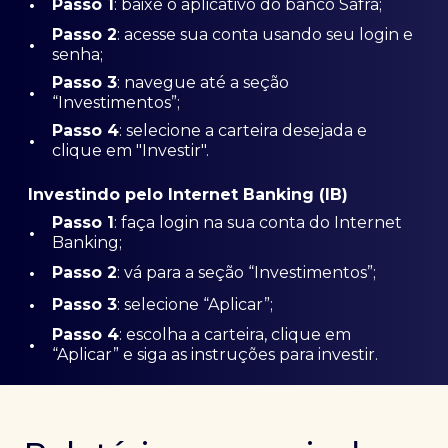
•
Passo 1
: baixe o aplicativo do banco Safra;
Passo
2
: acesse sua conta usando seu login e
•
senha;
Passo 3
: navegue até a seção
•
“Investimentos”;
Passo 4
: selecione a carteira desejada e
•
clique em "Investir".
Investindo pelo Internet Banking (IB)
Passo 1
: faça login na sua conta do Internet
•
Banking;
•
Passo 2
: vá para a seção “Investimentos”;
•
Passo 3
: selecione “Aplicar”;
Passo 4
: escolha a carteira, clique em
•
“Aplicar” e siga as instruções para investir.