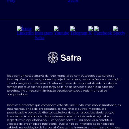
Regras e Parâmetros de Atuação Banco Safra
Seguros para empresas
Relações com investidores
Derivativos
Remuneração Diferenciada FEE BASED
Agronegócios
Segurança da Informação
Tarifas e serviços Pessoa Física
Termos de Uso
Transparência de remuneração
Guia de Classificação de Natureza Cambial
Toda comunicação através da rede mundial de computadores está sujeita a
Termos e Condições para Portabilidade de Investimento
interrupções ou atrasos, podendo prejudicar ordens, negociações ou a recepção
de informações atualizadas. O Safra, exime-se de responsabilidade por danos
sofridos por seus clientes, por força de falha de serviços disponibilizados por
terceiros, incluindo, sem limitação aqueles conexos à rede mundial de
computadores.
Todos os elementos que compõem este site, incluindo, mas não se limitando, as
suas marcas, sinais de propaganda, textos, fotos e outras imagens, são
propriedade e objeto de direitos exclusivos de seus respectivos titulares e/ou
licenciados. A reprodução destes elementos sem prévia autorização dos
respectivos proprietários e/ou licenciados constitui ou pode vir a constituir
violação de propriedade intelectual, sujeitando os infratores às penalidades
cabíveis na legislação civil e penal. Caso tenha interesse em utilizar algum dos