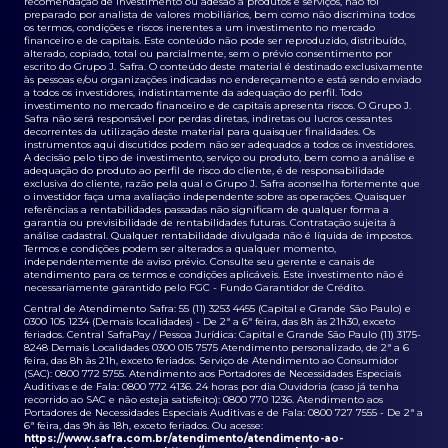
recomendação de investimento ou adesão a produtos e serviços, não foi
preparado por analista de valores mobiliários, bem como não discrimina todos
os termos, condições e riscos inerentes a um investimento no mercado
financeiro e de capitais. Este conteúdo não pode ser reproduzido, distribuído,
alterado, copiado, total ou parcialmente, sem o prévio consentimento por
escrito do Grupo J. Safra. O conteúdo deste material é destinado exclusivamente
às pessoas e/ou organizações indicadas no endereçamento e está sendo enviado
a todos os investidores, indistintamente da adequação do perfil. Todo
investimento no mercado financeiro e de capitais apresenta riscos. O Grupo J.
Safra não será responsável por perdas diretas, indiretas ou lucros cessantes
decorrentes da utilização deste material para quaisquer finalidades. Os
instrumentos aqui discutidos podem não ser adequados a todos os investidores.
A decisão pelo tipo de investimento, serviço ou produto, bem como a análise e
adequação do produto ao perfil de risco do cliente, é de responsabilidade
exclusiva do cliente, razão pela qual o Grupo J. Safra aconselha fortemente que
o investidor faça uma avaliação independente sobre as operações. Quaisquer
referências a rentabilidades passadas não significam de qualquer forma a
garantia ou previsibilidade de rentabilidades futuras. Contratação sujeita à
análise cadastral. Qualquer rentabilidade divulgada não é líquida de impostos.
Termos e condições podem ser alterados a qualquer momento,
independentemente de aviso prévio. Consulte seu gerente e canais de
atendimento para os termos e condições aplicáveis. Este investimento não é
necessariamente garantido pelo FGC - Fundo Garantidor de Crédito.
Central de Atendimento Safra: 55 (11) 3253 4455 (Capital e Grande São Paulo) e
0300 105 1234 (Demais localidades) - De 2ª a 6ª feira, das 8h às 21h30, exceto
feriados. Central SafraPay / Pessoa Jurídica: Capital e Grande São Paulo (11) 3175-
8248 Demais Localidades 0300 015 7575 Atendimento personalizado, de 2ª a 6
feira, das 8h às 21h, exceto feriados. Serviço de Atendimento ao Consumidor
(SAC): 0800 772 5755. Atendimento aos Portadores de Necessidades Especiais
Auditivas e de Fala: 0800 772 4136. 24 horas por dia Ouvidoria (caso já tenha
recorrido ao SAC e não esteja satisfeito): 0800 770 1236. Atendimento aos
Portadores de Necessidades Especiais Auditivas e de Fala: 0800 727 7555 - De 2ª a
6ª feira, das 9h às 18h, exceto feriados. Ou acesse:
https://www.safra.com.br/atendimento/atendimento-ao-