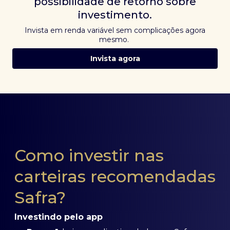
possibilidade de retorno sobre
investimento.
Invista em renda variável sem complicações agora
mesmo.
Invista agora
Como investir nas
carteiras recomendadas
Safra?
Investindo pelo app