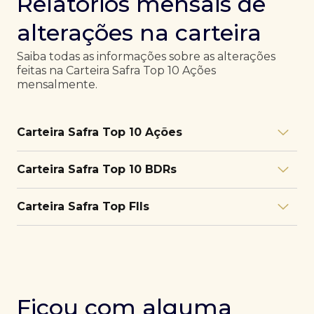
Relatórios mensais de
alterações na carteira
Saiba todas as informações sobre as alterações
feitas na Carteira Safra Top 10 Ações
mensalmente.
Carteira Safra Top 10 Ações
Relatório julho/26
Download
Carteira Safra Top 10 BDRs
PDF
Relatório junho/26
Download
PDF
Relatório julho/26
Download
Carteira Safra Top FIIs
PDF
Relatório maio/26
Download
PDF
Relatório junho/26
Download
PDF
Relatório julho/26
Download
PDF
Relatório abril/26
Download
PDF
Relatório maio/26
Download
PDF
Relatório junho/26
Download
PDF
Ficou com alguma
Relatório março/26
Download
PDF
Relatório abril/26
Download
PDF
Relatório maio/26
Download
PDF