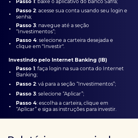
•
Passo 1
: baixe o aplicativo do banco Safra;
Passo
2
: acesse sua conta usando seu login e
•
senha;
Passo 3
: navegue até a seção
•
“Investimentos”;
Passo 4
: selecione a carteira desejada e
•
clique em "Investir".
Investindo pelo Internet Banking (IB)
Passo 1
: faça login na sua conta do Internet
•
Banking;
•
Passo 2
: vá para a seção “Investimentos”;
•
Passo 3
: selecione “Aplicar”;
Passo 4
: escolha a carteira, clique em
•
“Aplicar” e siga as instruções para investir.