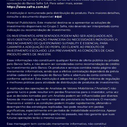
aprovação do Banco Safra S.A. Para saber mais, acesse:
https://www.safra.com.br/
A instituição é remunerada pela distribuição do produto. Para maiores detalhes,
consulte o documento disponível
aqui
.
Material Publicitário. Este material destina-se a apresentar as soluções de
investimento disponíveis no Grupo J. Safra, não devendo ser interpretado como
indicação ou recomendação de investimento.
OS INVESTIMENTOS APRESENTADOS PODEM NÃO SER ADEQUADOS AOS
SEUS OBJETIVOS, SITUAÇÃO FINANCEIRA OU NECESSIDADES INDIVIDUAIS. O
PREENCHIMENTO DO QUESTIONÁRIO SUITABILITY É ESSENCIAL PARA
GARANTIR A ADEQUAÇÃO DO PERFIL DO CLIENTE AO PRODUTO DE
INVESTIMENTO ESCOLHIDO. LEIA PREVIAMENTE AS CONDIÇÕES DE CADA
PRODUTO ANTES DE INVESTIR.
Essas informações não constituem qualquer forma de oferta pública ou privada
pelo Banco Safra, e não devem ser consideradas como recomendação de crédito
ou investimento pelo Banco. Os produtos e serviços contidos nesta página são
meramente informativos, sendo que a efetiva contratação dependerá da prévia
análise cadastral e aprovação do Banco Safra e abertura da conta corrente,
conforme aplicável. Esta instituição é aderente ao Código Anbima de regulação
e melhores práticas para atividade de distribuição de produtos de investimento.
A replicação das operações de Analistas de Valores Mobiliários (“Analista”) não
garante lucro e pode resultar em perdas financeiras para o investidor, uma vez
que as decisões tomadas por um Analista podem ser influenciadas por diversos
fatores de mercado, que nem sempre são previsíveis ou favoráveis. O mercado
financeiro é volátil e as condições podem mudar rapidamente, afetando o
desempenho das estratégias replicadas. Isso pode resultar em perdas
significativas, especialmente em períodos de instabilidade econômica. Apesar
do Analista ter um bom desempenho no passado, isso não garante que suas
futuras operações terão o mesmo sucesso.
Essa mensagem tem conteúdo meramente informativo, não constitui