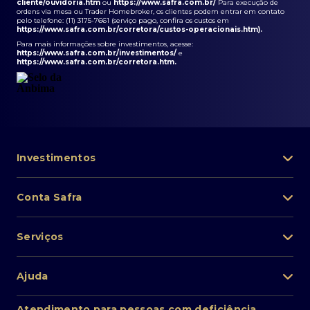
cliente/ouvidoria.htm
ou
https://www.safra.com.br/
Para execução de
ordens via mesa ou Trader Homebroker, os clientes podem entrar em contato
pelo telefone: (11) 3175-7661 (serviço pago, confira os custos em
https://www.safra.com.br/corretora/custos-operacionais.htm
).
Para mais informações sobre investimentos, acesse:
https://www.safra.com.br/investimentos/
e
https://www.safra.com.br/corretora.htm
.
Investimentos
Portfólio de investimentos
Conta Safra
Safra Asset
Abra sua conta
Lista de fundos de investimento
Serviços
Pessoa Física
Private Banking
Acesso rápido
Cartões
Ajuda
Renda fixa
Perda/roubo de celular
Empréstimos e financiamentos
Renda variável
Atendimento ao cliente
2ª via de boletos
Atendimento para pessoas com deficiência