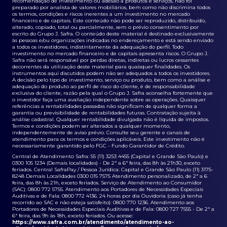
recomendação de investimento ou adesão a produtos e serviços, não foi
preparado por analista de valores mobiliários, bem como não discrimina todos
os termos, condições e riscos inerentes a um investimento no mercado
financeiro e de capitais. Este conteúdo não pode ser reproduzido, distribuído,
alterado, copiado, total ou parcialmente, sem o prévio consentimento por
escrito do Grupo J. Safra. O conteúdo deste material é destinado exclusivamente
às pessoas e/ou organizações indicadas no endereçamento e está sendo enviado
a todos os investidores, indistintamente da adequação do perfil. Todo
investimento no mercado financeiro e de capitais apresenta riscos. O Grupo J.
Safra não será responsável por perdas diretas, indiretas ou lucros cessantes
decorrentes da utilização deste material para quaisquer finalidades. Os
instrumentos aqui discutidos podem não ser adequados a todos os investidores.
A decisão pelo tipo de investimento, serviço ou produto, bem como a análise e
adequação do produto ao perfil de risco do cliente, é de responsabilidade
exclusiva do cliente, razão pela qual o Grupo J. Safra aconselha fortemente que
o investidor faça uma avaliação independente sobre as operações. Quaisquer
referências a rentabilidades passadas não significam de qualquer forma a
garantia ou previsibilidade de rentabilidades futuras. Contratação sujeita à
análise cadastral. Qualquer rentabilidade divulgada não é líquida de impostos.
Termos e condições podem ser alterados a qualquer momento,
independentemente de aviso prévio. Consulte seu gerente e canais de
atendimento para os termos e condições aplicáveis. Este investimento não é
necessariamente garantido pelo FGC - Fundo Garantidor de Crédito.
Central de Atendimento Safra: 55 (11) 3253 4455 (Capital e Grande São Paulo) e
0300 105 1234 (Demais localidades) - De 2ª a 6ª feira, das 8h às 21h30, exceto
feriados. Central SafraPay / Pessoa Jurídica: Capital e Grande São Paulo (11) 3175-
8248 Demais Localidades 0300 015 7575 Atendimento personalizado, de 2ª a 6
feira, das 8h às 21h, exceto feriados. Serviço de Atendimento ao Consumidor
(SAC): 0800 772 5755. Atendimento aos Portadores de Necessidades Especiais
Auditivas e de Fala: 0800 772 4136. 24 horas por dia Ouvidoria (caso já tenha
recorrido ao SAC e não esteja satisfeito): 0800 770 1236. Atendimento aos
Portadores de Necessidades Especiais Auditivas e de Fala: 0800 727 7555 - De 2ª a
6ª feira, das 9h às 18h, exceto feriados. Ou acesse:
https://www.safra.com.br/atendimento/atendimento-ao-