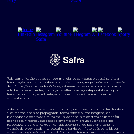
Regras e Parâmetros de Atuação Banco Safra
Seguros para empresas
Relações com investidores
Derivativos
Remuneração Diferenciada FEE BASED
Agronegócios
Segurança da Informação
Tarifas e serviços Pessoa Física
Termos de Uso
Transparência de remuneração
Guia de Classificação de Natureza Cambial
Toda comunicação através da rede mundial de computadores está sujeita a
Termos e Condições para Portabilidade de Investimento
interrupções ou atrasos, podendo prejudicar ordens, negociações ou a recepção
de informações atualizadas. O Safra, exime-se de responsabilidade por danos
sofridos por seus clientes, por força de falha de serviços disponibilizados por
terceiros, incluindo, sem limitação aqueles conexos à rede mundial de
computadores.
Todos os elementos que compõem este site, incluindo, mas não se limitando, as
suas marcas, sinais de propaganda, textos, fotos e outras imagens, são
propriedade e objeto de direitos exclusivos de seus respectivos titulares e/ou
licenciados. A reprodução destes elementos sem prévia autorização dos
respectivos proprietários e/ou licenciados constitui ou pode vir a constituir
violação de propriedade intelectual, sujeitando os infratores às penalidades
cabíveis na legislação civil e penal. Caso tenha interesse em utilizar algum dos