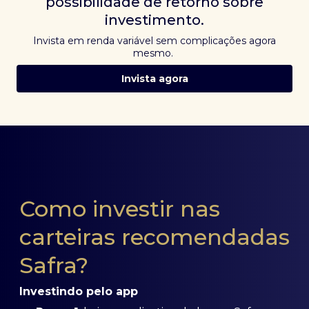
possibilidade de retorno sobre
investimento.
Invista em renda variável sem complicações agora
mesmo.
Invista agora
Como investir nas
carteiras recomendadas
Safra?
Investindo pelo app