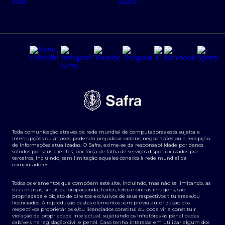
Regras e Parâmetros de Atuação Banco Safra
Seguros para empresas
Relações com investidores
Derivativos
Remuneração Diferenciada FEE BASED
Agronegócios
Segurança da Informação
Tarifas e serviços Pessoa Física
Termos de Uso
Transparência de remuneração
Guia de Classificação de Natureza Cambial
Toda comunicação através da rede mundial de computadores está sujeita a
Termos e Condições para Portabilidade de Investimento
interrupções ou atrasos, podendo prejudicar ordens, negociações ou a recepção
de informações atualizadas. O Safra, exime-se de responsabilidade por danos
sofridos por seus clientes, por força de falha de serviços disponibilizados por
terceiros, incluindo, sem limitação aqueles conexos à rede mundial de
computadores.
Todos os elementos que compõem este site, incluindo, mas não se limitando, as
suas marcas, sinais de propaganda, textos, fotos e outras imagens, são
propriedade e objeto de direitos exclusivos de seus respectivos titulares e/ou
licenciados. A reprodução destes elementos sem prévia autorização dos
respectivos proprietários e/ou licenciados constitui ou pode vir a constituir
violação de propriedade intelectual, sujeitando os infratores às penalidades
cabíveis na legislação civil e penal. Caso tenha interesse em utilizar algum dos