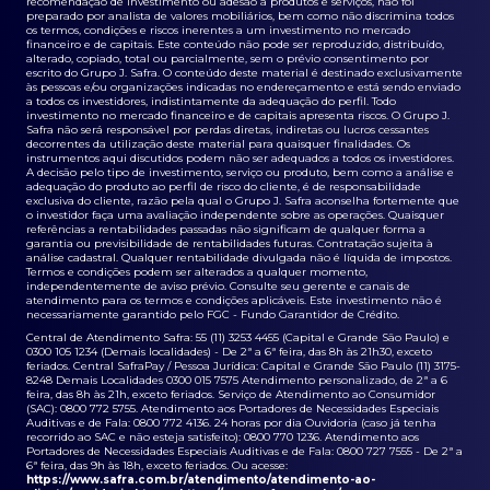
recomendação de investimento ou adesão a produtos e serviços, não foi
preparado por analista de valores mobiliários, bem como não discrimina todos
os termos, condições e riscos inerentes a um investimento no mercado
financeiro e de capitais. Este conteúdo não pode ser reproduzido, distribuído,
alterado, copiado, total ou parcialmente, sem o prévio consentimento por
escrito do Grupo J. Safra. O conteúdo deste material é destinado exclusivamente
às pessoas e/ou organizações indicadas no endereçamento e está sendo enviado
a todos os investidores, indistintamente da adequação do perfil. Todo
investimento no mercado financeiro e de capitais apresenta riscos. O Grupo J.
Safra não será responsável por perdas diretas, indiretas ou lucros cessantes
decorrentes da utilização deste material para quaisquer finalidades. Os
instrumentos aqui discutidos podem não ser adequados a todos os investidores.
A decisão pelo tipo de investimento, serviço ou produto, bem como a análise e
adequação do produto ao perfil de risco do cliente, é de responsabilidade
exclusiva do cliente, razão pela qual o Grupo J. Safra aconselha fortemente que
o investidor faça uma avaliação independente sobre as operações. Quaisquer
referências a rentabilidades passadas não significam de qualquer forma a
garantia ou previsibilidade de rentabilidades futuras. Contratação sujeita à
análise cadastral. Qualquer rentabilidade divulgada não é líquida de impostos.
Termos e condições podem ser alterados a qualquer momento,
independentemente de aviso prévio. Consulte seu gerente e canais de
atendimento para os termos e condições aplicáveis. Este investimento não é
necessariamente garantido pelo FGC - Fundo Garantidor de Crédito.
Central de Atendimento Safra: 55 (11) 3253 4455 (Capital e Grande São Paulo) e
0300 105 1234 (Demais localidades) - De 2ª a 6ª feira, das 8h às 21h30, exceto
feriados. Central SafraPay / Pessoa Jurídica: Capital e Grande São Paulo (11) 3175-
8248 Demais Localidades 0300 015 7575 Atendimento personalizado, de 2ª a 6
feira, das 8h às 21h, exceto feriados. Serviço de Atendimento ao Consumidor
(SAC): 0800 772 5755. Atendimento aos Portadores de Necessidades Especiais
Auditivas e de Fala: 0800 772 4136. 24 horas por dia Ouvidoria (caso já tenha
recorrido ao SAC e não esteja satisfeito): 0800 770 1236. Atendimento aos
Portadores de Necessidades Especiais Auditivas e de Fala: 0800 727 7555 - De 2ª a
6ª feira, das 9h às 18h, exceto feriados. Ou acesse:
https://www.safra.com.br/atendimento/atendimento-ao-