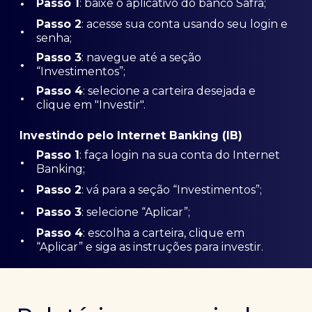
•
Passo 1
: baixe o aplicativo do banco Safra;
Passo
2
: acesse sua conta usando seu login e
•
senha;
Passo 3
: navegue até a seção
•
“Investimentos”;
Passo 4
: selecione a carteira desejada e
•
clique em "Investir".
Investindo pelo Internet Banking (IB)
Passo 1
: faça login na sua conta do Internet
•
Banking;
•
Passo 2
: vá para a seção “Investimentos”;
•
Passo 3
: selecione “Aplicar”;
Passo 4
: escolha a carteira, clique em
•
“Aplicar” e siga as instruções para investir.