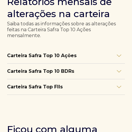
Relatórios mensais de
alterações na carteira
Saiba todas as informações sobre as alterações
feitas na Carteira Safra Top 10 Ações
mensalmente.
Carteira Safra Top 10 Ações
Relatório julho/26
Download
Carteira Safra Top 10 BDRs
PDF
Relatório junho/26
Download
PDF
Relatório julho/26
Download
Carteira Safra Top FIIs
PDF
Relatório maio/26
Download
PDF
Relatório junho/26
Download
PDF
Relatório julho/26
Download
PDF
Relatório abril/26
Download
PDF
Relatório maio/26
Download
PDF
Relatório junho/26
Download
PDF
Ficou com alguma
Relatório março/26
Download
PDF
Relatório abril/26
Download
PDF
Relatório maio/26
Download
PDF