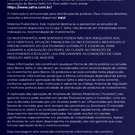
aprovação do Banco Safra S.A. Para saber mais, acesse:
https://www.safra.com.br/
A instituição é remunerada pela distribuição do produto. Para maiores detalhes,
consulte o documento disponível
aqui
.
Material Publicitário. Este material destina-se a apresentar as soluções de
investimento disponíveis no Grupo J. Safra, não devendo ser interpretado como
indicação ou recomendação de investimento.
OS INVESTIMENTOS APRESENTADOS PODEM NÃO SER ADEQUADOS AOS
SEUS OBJETIVOS, SITUAÇÃO FINANCEIRA OU NECESSIDADES INDIVIDUAIS. O
PREENCHIMENTO DO QUESTIONÁRIO SUITABILITY É ESSENCIAL PARA
GARANTIR A ADEQUAÇÃO DO PERFIL DO CLIENTE AO PRODUTO DE
INVESTIMENTO ESCOLHIDO. LEIA PREVIAMENTE AS CONDIÇÕES DE CADA
PRODUTO ANTES DE INVESTIR.
Essas informações não constituem qualquer forma de oferta pública ou privada
pelo Banco Safra, e não devem ser consideradas como recomendação de crédito
ou investimento pelo Banco. Os produtos e serviços contidos nesta página são
meramente informativos, sendo que a efetiva contratação dependerá da prévia
análise cadastral e aprovação do Banco Safra e abertura da conta corrente,
conforme aplicável. Esta instituição é aderente ao Código Anbima de regulação
e melhores práticas para atividade de distribuição de produtos de investimento.
A replicação das operações de Analistas de Valores Mobiliários (“Analista”) não
garante lucro e pode resultar em perdas financeiras para o investidor, uma vez
que as decisões tomadas por um Analista podem ser influenciadas por diversos
fatores de mercado, que nem sempre são previsíveis ou favoráveis. O mercado
financeiro é volátil e as condições podem mudar rapidamente, afetando o
desempenho das estratégias replicadas. Isso pode resultar em perdas
significativas, especialmente em períodos de instabilidade econômica. Apesar
do Analista ter um bom desempenho no passado, isso não garante que suas
futuras operações terão o mesmo sucesso.
Essa mensagem tem conteúdo meramente informativo, não constitui