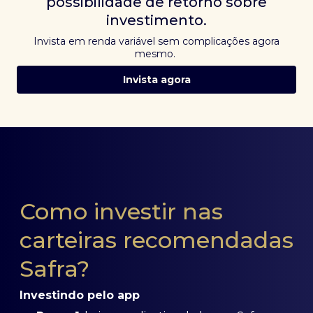
possibilidade de retorno sobre
investimento.
Invista em renda variável sem complicações agora
mesmo.
Invista agora
Como investir nas
carteiras recomendadas
Safra?
Investindo pelo app