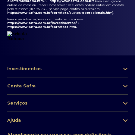
cliente/ouvidoria.htm
ou
https://www.safra.com.br/
Para execução de
ordens via mesa ou Trader Homebroker, os clientes podem entrar em contato
pelo telefone: (11) 3175-7661 (serviço pago, confira os custos em
https://www.safra.com.br/corretora/custos-operacionais.htm
).
Para mais informações sobre investimentos, acesse:
https://www.safra.com.br/investimentos/
e
https://www.safra.com.br/corretora.htm
.
Investimentos
Portfólio de investimentos
Conta Safra
Safra Asset
Abra sua conta
Lista de fundos de investimento
Serviços
Pessoa Física
Private Banking
Acesso rápido
Cartões
Ajuda
Renda fixa
Perda/roubo de celular
Empréstimos e financiamentos
Renda variável
Atendimento ao cliente
2ª via de boletos
Atendimento para pessoas com deficiência