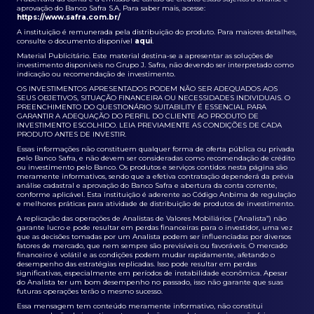
aprovação do Banco Safra S.A. Para saber mais, acesse:
https://www.safra.com.br/
A instituição é remunerada pela distribuição do produto. Para maiores detalhes,
consulte o documento disponível
aqui
.
Material Publicitário. Este material destina-se a apresentar as soluções de
investimento disponíveis no Grupo J. Safra, não devendo ser interpretado como
indicação ou recomendação de investimento.
OS INVESTIMENTOS APRESENTADOS PODEM NÃO SER ADEQUADOS AOS
SEUS OBJETIVOS, SITUAÇÃO FINANCEIRA OU NECESSIDADES INDIVIDUAIS. O
PREENCHIMENTO DO QUESTIONÁRIO SUITABILITY É ESSENCIAL PARA
GARANTIR A ADEQUAÇÃO DO PERFIL DO CLIENTE AO PRODUTO DE
INVESTIMENTO ESCOLHIDO. LEIA PREVIAMENTE AS CONDIÇÕES DE CADA
PRODUTO ANTES DE INVESTIR.
Essas informações não constituem qualquer forma de oferta pública ou privada
pelo Banco Safra, e não devem ser consideradas como recomendação de crédito
ou investimento pelo Banco. Os produtos e serviços contidos nesta página são
meramente informativos, sendo que a efetiva contratação dependerá da prévia
análise cadastral e aprovação do Banco Safra e abertura da conta corrente,
conforme aplicável. Esta instituição é aderente ao Código Anbima de regulação
e melhores práticas para atividade de distribuição de produtos de investimento.
A replicação das operações de Analistas de Valores Mobiliários (“Analista”) não
garante lucro e pode resultar em perdas financeiras para o investidor, uma vez
que as decisões tomadas por um Analista podem ser influenciadas por diversos
fatores de mercado, que nem sempre são previsíveis ou favoráveis. O mercado
financeiro é volátil e as condições podem mudar rapidamente, afetando o
desempenho das estratégias replicadas. Isso pode resultar em perdas
significativas, especialmente em períodos de instabilidade econômica. Apesar
do Analista ter um bom desempenho no passado, isso não garante que suas
futuras operações terão o mesmo sucesso.
Essa mensagem tem conteúdo meramente informativo, não constitui