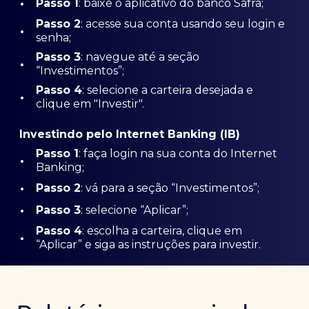
•
Passo 1
: baixe o aplicativo do banco Safra;
Passo
2
: acesse sua conta usando seu login e
•
senha;
Passo 3
: navegue até a seção
•
“Investimentos”;
Passo 4
: selecione a carteira desejada e
•
clique em "Investir".
Investindo pelo Internet Banking (IB)
Passo 1
: faça login na sua conta do Internet
•
Banking;
•
Passo 2
: vá para a seção “Investimentos”;
•
Passo 3
: selecione “Aplicar”;
Passo 4
: escolha a carteira, clique em
•
“Aplicar” e siga as instruções para investir.