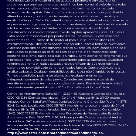
recomendação de investimento ou adesão a produtos e serviços, não foi
preparado por analista de valores mobiliários, bem como não discrimina todos
os termos, condições e riscos inerentes a um investimento no mercado
financeiro e de capitais. Este conteúdo não pode ser reproduzido, distribuído,
alterado, copiado, total ou parcialmente, sem o prévio consentimento por
escrito do Grupo J. Safra. O conteúdo deste material é destinado exclusivamente
às pessoas e/ou organizações indicadas no endereçamento e está sendo enviado
a todos os investidores, indistintamente da adequação do perfil. Todo
investimento no mercado financeiro e de capitais apresenta riscos. O Grupo J.
Safra não será responsável por perdas diretas, indiretas ou lucros cessantes
decorrentes da utilização deste material para quaisquer finalidades. Os
instrumentos aqui discutidos podem não ser adequados a todos os investidores.
A decisão pelo tipo de investimento, serviço ou produto, bem como a análise e
adequação do produto ao perfil de risco do cliente, é de responsabilidade
exclusiva do cliente, razão pela qual o Grupo J. Safra aconselha fortemente que
o investidor faça uma avaliação independente sobre as operações. Quaisquer
referências a rentabilidades passadas não significam de qualquer forma a
garantia ou previsibilidade de rentabilidades futuras. Contratação sujeita à
análise cadastral. Qualquer rentabilidade divulgada não é líquida de impostos.
Termos e condições podem ser alterados a qualquer momento,
independentemente de aviso prévio. Consulte seu gerente e canais de
atendimento para os termos e condições aplicáveis. Este investimento não é
necessariamente garantido pelo FGC - Fundo Garantidor de Crédito.
Central de Atendimento Safra: 55 (11) 3253 4455 (Capital e Grande São Paulo) e
0300 105 1234 (Demais localidades) - De 2ª a 6ª feira, das 8h às 21h30, exceto
feriados. Central SafraPay / Pessoa Jurídica: Capital e Grande São Paulo (11) 3175-
8248 Demais Localidades 0300 015 7575 Atendimento personalizado, de 2ª a 6
feira, das 8h às 21h, exceto feriados. Serviço de Atendimento ao Consumidor
(SAC): 0800 772 5755. Atendimento aos Portadores de Necessidades Especiais
Auditivas e de Fala: 0800 772 4136. 24 horas por dia Ouvidoria (caso já tenha
recorrido ao SAC e não esteja satisfeito): 0800 770 1236. Atendimento aos
Portadores de Necessidades Especiais Auditivas e de Fala: 0800 727 7555 - De 2ª a
6ª feira, das 9h às 18h, exceto feriados. Ou acesse:
https://www.safra.com.br/atendimento/atendimento-ao-