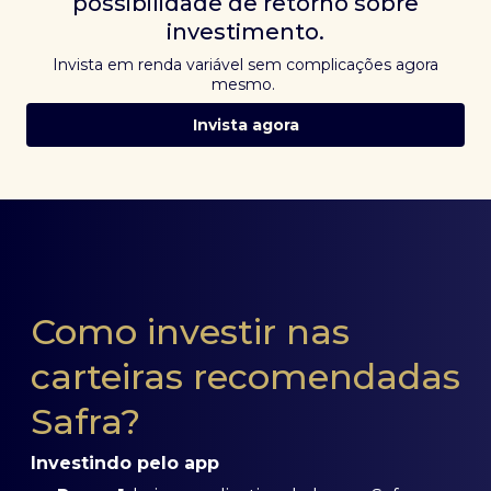
possibilidade de retorno sobre
investimento.
Invista em renda variável sem complicações agora
mesmo.
Invista agora
Como investir nas
carteiras recomendadas
Safra?
Investindo pelo app