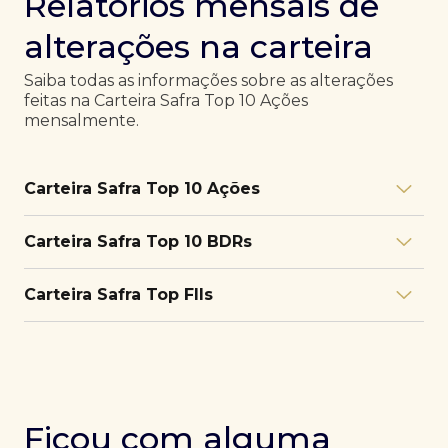
Relatórios mensais de
alterações na carteira
Saiba todas as informações sobre as alterações
feitas na Carteira Safra Top 10 Ações
mensalmente.
Carteira Safra Top 10 Ações
Relatório julho/26
Download
Carteira Safra Top 10 BDRs
PDF
Relatório junho/26
Download
PDF
Relatório julho/26
Download
Carteira Safra Top FIIs
PDF
Relatório maio/26
Download
PDF
Relatório junho/26
Download
PDF
Relatório julho/26
Download
PDF
Relatório abril/26
Download
PDF
Relatório maio/26
Download
PDF
Relatório junho/26
Download
PDF
Ficou com alguma
Relatório março/26
Download
PDF
Relatório abril/26
Download
PDF
Relatório maio/26
Download
PDF