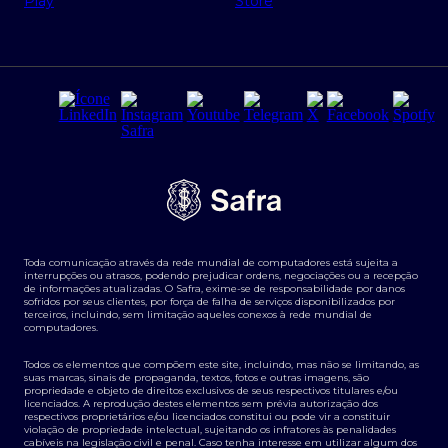
Regras e Parâmetros de Atuação Banco Safra
Seguros para empresas
Relações com investidores
Derivativos
Remuneração Diferenciada FEE BASED
Agronegócios
Segurança da Informação
Tarifas e serviços Pessoa Física
Termos de Uso
Transparência de remuneração
Guia de Classificação de Natureza Cambial
Toda comunicação através da rede mundial de computadores está sujeita a
Termos e Condições para Portabilidade de Investimento
interrupções ou atrasos, podendo prejudicar ordens, negociações ou a recepção
de informações atualizadas. O Safra, exime-se de responsabilidade por danos
sofridos por seus clientes, por força de falha de serviços disponibilizados por
terceiros, incluindo, sem limitação aqueles conexos à rede mundial de
computadores.
Todos os elementos que compõem este site, incluindo, mas não se limitando, as
suas marcas, sinais de propaganda, textos, fotos e outras imagens, são
propriedade e objeto de direitos exclusivos de seus respectivos titulares e/ou
licenciados. A reprodução destes elementos sem prévia autorização dos
respectivos proprietários e/ou licenciados constitui ou pode vir a constituir
violação de propriedade intelectual, sujeitando os infratores às penalidades
cabíveis na legislação civil e penal. Caso tenha interesse em utilizar algum dos