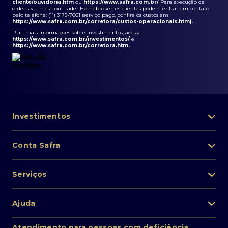
cliente/ouvidoria.htm
ou
https://www.safra.com.br/
Para execução de
ordens via mesa ou Trader Homebroker, os clientes podem entrar em contato
pelo telefone: (11) 3175-7661 (serviço pago, confira os custos em
https://www.safra.com.br/corretora/custos-operacionais.htm
).
Para mais informações sobre investimentos, acesse:
https://www.safra.com.br/investimentos/
e
https://www.safra.com.br/corretora.htm
.
Investimentos
Portfólio de investimentos
Conta Safra
Safra Asset
Abra sua conta
Lista de fundos de investimento
Serviços
Pessoa Física
Private Banking
Acesso rápido
Cartões
Ajuda
Renda fixa
Perda/roubo de celular
Empréstimos e financiamentos
Renda variável
Atendimento ao cliente
2ª via de boletos
Atendimento para pessoas com deficiência