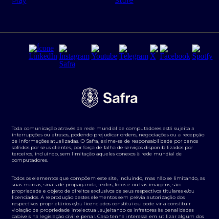
Regras e Parâmetros de Atuação Banco Safra
Seguros para empresas
Relações com investidores
Derivativos
Remuneração Diferenciada FEE BASED
Agronegócios
Segurança da Informação
Tarifas e serviços Pessoa Física
Termos de Uso
Transparência de remuneração
Guia de Classificação de Natureza Cambial
Toda comunicação através da rede mundial de computadores está sujeita a
Termos e Condições para Portabilidade de Investimento
interrupções ou atrasos, podendo prejudicar ordens, negociações ou a recepção
de informações atualizadas. O Safra, exime-se de responsabilidade por danos
sofridos por seus clientes, por força de falha de serviços disponibilizados por
terceiros, incluindo, sem limitação aqueles conexos à rede mundial de
computadores.
Todos os elementos que compõem este site, incluindo, mas não se limitando, as
suas marcas, sinais de propaganda, textos, fotos e outras imagens, são
propriedade e objeto de direitos exclusivos de seus respectivos titulares e/ou
licenciados. A reprodução destes elementos sem prévia autorização dos
respectivos proprietários e/ou licenciados constitui ou pode vir a constituir
violação de propriedade intelectual, sujeitando os infratores às penalidades
cabíveis na legislação civil e penal. Caso tenha interesse em utilizar algum dos