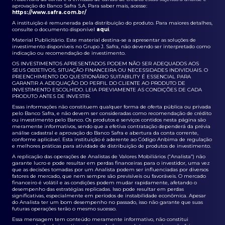
aprovação do Banco Safra S.A. Para saber mais, acesse:
https://www.safra.com.br/
A instituição é remunerada pela distribuição do produto. Para maiores detalhes,
consulte o documento disponível
aqui
.
Material Publicitário. Este material destina-se a apresentar as soluções de
investimento disponíveis no Grupo J. Safra, não devendo ser interpretado como
indicação ou recomendação de investimento.
OS INVESTIMENTOS APRESENTADOS PODEM NÃO SER ADEQUADOS AOS
SEUS OBJETIVOS, SITUAÇÃO FINANCEIRA OU NECESSIDADES INDIVIDUAIS. O
PREENCHIMENTO DO QUESTIONÁRIO SUITABILITY É ESSENCIAL PARA
GARANTIR A ADEQUAÇÃO DO PERFIL DO CLIENTE AO PRODUTO DE
INVESTIMENTO ESCOLHIDO. LEIA PREVIAMENTE AS CONDIÇÕES DE CADA
PRODUTO ANTES DE INVESTIR.
Essas informações não constituem qualquer forma de oferta pública ou privada
pelo Banco Safra, e não devem ser consideradas como recomendação de crédito
ou investimento pelo Banco. Os produtos e serviços contidos nesta página são
meramente informativos, sendo que a efetiva contratação dependerá da prévia
análise cadastral e aprovação do Banco Safra e abertura da conta corrente,
conforme aplicável. Esta instituição é aderente ao Código Anbima de regulação
e melhores práticas para atividade de distribuição de produtos de investimento.
A replicação das operações de Analistas de Valores Mobiliários (“Analista”) não
garante lucro e pode resultar em perdas financeiras para o investidor, uma vez
que as decisões tomadas por um Analista podem ser influenciadas por diversos
fatores de mercado, que nem sempre são previsíveis ou favoráveis. O mercado
financeiro é volátil e as condições podem mudar rapidamente, afetando o
desempenho das estratégias replicadas. Isso pode resultar em perdas
significativas, especialmente em períodos de instabilidade econômica. Apesar
do Analista ter um bom desempenho no passado, isso não garante que suas
futuras operações terão o mesmo sucesso.
Essa mensagem tem conteúdo meramente informativo, não constitui