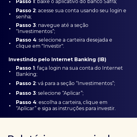
•
Passo 1
: baixe o aplicativo do banco Safra;
Passo
2
: acesse sua conta usando seu login e
•
senha;
Passo 3
: navegue até a seção
•
“Investimentos”;
Passo 4
: selecione a carteira desejada e
•
clique em "Investir".
Investindo pelo Internet Banking (IB)
Passo 1
: faça login na sua conta do Internet
•
Banking;
•
Passo 2
: vá para a seção “Investimentos”;
•
Passo 3
: selecione “Aplicar”;
Passo 4
: escolha a carteira, clique em
•
“Aplicar” e siga as instruções para investir.