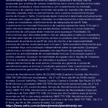
recomendação de investimento ou adesão a produtos e serviços, não foi
preparado por analista de valores mobiliários, bem como não discrimina todos
os termos, condições e riscos inerentes a um investimento no mercado
financeiro e de capitais. Este conteúdo não pode ser reproduzido, distribuído,
alterado, copiado, total ou parcialmente, sem o prévio consentimento por
escrito do Grupo J. Safra. O conteúdo deste material é destinado exclusivamente
às pessoas e/ou organizações indicadas no endereçamento e está sendo enviado
a todos os investidores, indistintamente da adequação do perfil. Todo
investimento no mercado financeiro e de capitais apresenta riscos. O Grupo J.
Safra não será responsável por perdas diretas, indiretas ou lucros cessantes
decorrentes da utilização deste material para quaisquer finalidades. Os
instrumentos aqui discutidos podem não ser adequados a todos os investidores.
A decisão pelo tipo de investimento, serviço ou produto, bem como a análise e
adequação do produto ao perfil de risco do cliente, é de responsabilidade
exclusiva do cliente, razão pela qual o Grupo J. Safra aconselha fortemente que
o investidor faça uma avaliação independente sobre as operações. Quaisquer
referências a rentabilidades passadas não significam de qualquer forma a
garantia ou previsibilidade de rentabilidades futuras. Contratação sujeita à
análise cadastral. Qualquer rentabilidade divulgada não é líquida de impostos.
Termos e condições podem ser alterados a qualquer momento,
independentemente de aviso prévio. Consulte seu gerente e canais de
atendimento para os termos e condições aplicáveis. Este investimento não é
necessariamente garantido pelo FGC - Fundo Garantidor de Crédito.
Central de Atendimento Safra: 55 (11) 3253 4455 (Capital e Grande São Paulo) e
0300 105 1234 (Demais localidades) - De 2ª a 6ª feira, das 8h às 21h30, exceto
feriados. Central SafraPay / Pessoa Jurídica: Capital e Grande São Paulo (11) 3175-
8248 Demais Localidades 0300 015 7575 Atendimento personalizado, de 2ª a 6
feira, das 8h às 21h, exceto feriados. Serviço de Atendimento ao Consumidor
(SAC): 0800 772 5755. Atendimento aos Portadores de Necessidades Especiais
Auditivas e de Fala: 0800 772 4136. 24 horas por dia Ouvidoria (caso já tenha
recorrido ao SAC e não esteja satisfeito): 0800 770 1236. Atendimento aos
Portadores de Necessidades Especiais Auditivas e de Fala: 0800 727 7555 - De 2ª a
6ª feira, das 9h às 18h, exceto feriados. Ou acesse:
https://www.safra.com.br/atendimento/atendimento-ao-