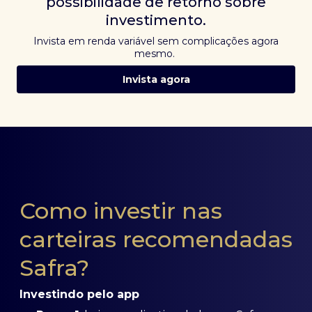
possibilidade de retorno sobre
investimento.
Invista em renda variável sem complicações agora
mesmo.
Invista agora
Como investir nas
carteiras recomendadas
Safra?
Investindo pelo app