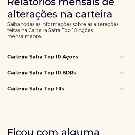
Relatórios mensais de
alterações na carteira
Saiba todas as informações sobre as alterações
feitas na Carteira Safra Top 10 Ações
mensalmente.
Carteira Safra Top 10 Ações
Relatório julho/26
Download
Carteira Safra Top 10 BDRs
PDF
Relatório junho/26
Download
PDF
Relatório julho/26
Download
Carteira Safra Top FIIs
PDF
Relatório maio/26
Download
PDF
Relatório junho/26
Download
PDF
Relatório julho/26
Download
PDF
Relatório abril/26
Download
PDF
Relatório maio/26
Download
PDF
Relatório junho/26
Download
PDF
Ficou com alguma
Relatório março/26
Download
PDF
Relatório abril/26
Download
PDF
Relatório maio/26
Download
PDF