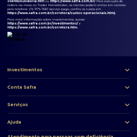
cliente/ouvidoria.htm
ou
https://www.safra.com.br/
Para execução de
ordens via mesa ou Trader Homebroker, os clientes podem entrar em contato
pelo telefone: (11) 3175-7661 (serviço pago, confira os custos em
https://www.safra.com.br/corretora/custos-operacionais.htm
).
Para mais informações sobre investimentos, acesse:
https://www.safra.com.br/investimentos/
e
https://www.safra.com.br/corretora.htm
.
Investimentos
Portfólio de investimentos
Conta Safra
Safra Asset
Abra sua conta
Lista de fundos de investimento
Serviços
Pessoa Física
Private Banking
Acesso rápido
Cartões
Ajuda
Renda fixa
Perda/roubo de celular
Empréstimos e financiamentos
Renda variável
Atendimento ao cliente
2ª via de boletos
Atendimento para pessoas com deficiência