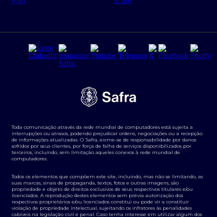
Regras e Parâmetros de Atuação Banco Safra
Seguros para empresas
Relações com investidores
Derivativos
Remuneração Diferenciada FEE BASED
Agronegócios
Segurança da Informação
Tarifas e serviços Pessoa Física
Termos de Uso
Transparência de remuneração
Guia de Classificação de Natureza Cambial
Toda comunicação através da rede mundial de computadores está sujeita a
Termos e Condições para Portabilidade de Investimento
interrupções ou atrasos, podendo prejudicar ordens, negociações ou a recepção
de informações atualizadas. O Safra, exime-se de responsabilidade por danos
sofridos por seus clientes, por força de falha de serviços disponibilizados por
terceiros, incluindo, sem limitação aqueles conexos à rede mundial de
computadores.
Todos os elementos que compõem este site, incluindo, mas não se limitando, as
suas marcas, sinais de propaganda, textos, fotos e outras imagens, são
propriedade e objeto de direitos exclusivos de seus respectivos titulares e/ou
licenciados. A reprodução destes elementos sem prévia autorização dos
respectivos proprietários e/ou licenciados constitui ou pode vir a constituir
violação de propriedade intelectual, sujeitando os infratores às penalidades
cabíveis na legislação civil e penal. Caso tenha interesse em utilizar algum dos