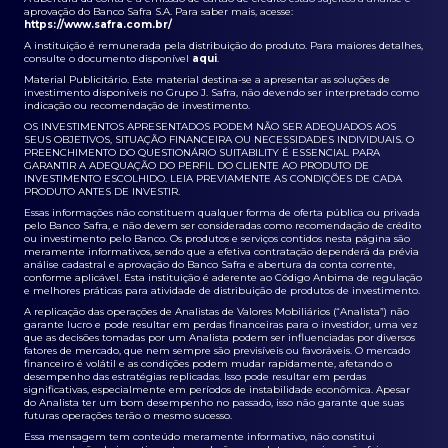
aprovação do Banco Safra S.A. Para saber mais, acesse:
https://www.safra.com.br/
A instituição é remunerada pela distribuição do produto. Para maiores detalhes,
consulte o documento disponível
aqui
.
Material Publicitário. Este material destina-se a apresentar as soluções de
investimento disponíveis no Grupo J. Safra, não devendo ser interpretado como
indicação ou recomendação de investimento.
OS INVESTIMENTOS APRESENTADOS PODEM NÃO SER ADEQUADOS AOS
SEUS OBJETIVOS, SITUAÇÃO FINANCEIRA OU NECESSIDADES INDIVIDUAIS. O
PREENCHIMENTO DO QUESTIONÁRIO SUITABILITY É ESSENCIAL PARA
GARANTIR A ADEQUAÇÃO DO PERFIL DO CLIENTE AO PRODUTO DE
INVESTIMENTO ESCOLHIDO. LEIA PREVIAMENTE AS CONDIÇÕES DE CADA
PRODUTO ANTES DE INVESTIR.
Essas informações não constituem qualquer forma de oferta pública ou privada
pelo Banco Safra, e não devem ser consideradas como recomendação de crédito
ou investimento pelo Banco. Os produtos e serviços contidos nesta página são
meramente informativos, sendo que a efetiva contratação dependerá da prévia
análise cadastral e aprovação do Banco Safra e abertura da conta corrente,
conforme aplicável. Esta instituição é aderente ao Código Anbima de regulação
e melhores práticas para atividade de distribuição de produtos de investimento.
A replicação das operações de Analistas de Valores Mobiliários (“Analista”) não
garante lucro e pode resultar em perdas financeiras para o investidor, uma vez
que as decisões tomadas por um Analista podem ser influenciadas por diversos
fatores de mercado, que nem sempre são previsíveis ou favoráveis. O mercado
financeiro é volátil e as condições podem mudar rapidamente, afetando o
desempenho das estratégias replicadas. Isso pode resultar em perdas
significativas, especialmente em períodos de instabilidade econômica. Apesar
do Analista ter um bom desempenho no passado, isso não garante que suas
futuras operações terão o mesmo sucesso.
Essa mensagem tem conteúdo meramente informativo, não constitui