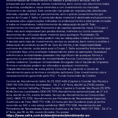
recomendação de investimento ou adesão a produtos e serviços, não foi
preparado por analista de valores mobiliários, bem como não discrimina todos
os termos, condições e riscos inerentes a um investimento no mercado
financeiro e de capitais. Este conteúdo não pode ser reproduzido, distribuído,
alterado, copiado, total ou parcialmente, sem o prévio consentimento por
escrito do Grupo J. Safra. O conteúdo deste material é destinado exclusivamente
às pessoas e/ou organizações indicadas no endereçamento e está sendo enviado
a todos os investidores, indistintamente da adequação do perfil. Todo
investimento no mercado financeiro e de capitais apresenta riscos. O Grupo J.
Safra não será responsável por perdas diretas, indiretas ou lucros cessantes
decorrentes da utilização deste material para quaisquer finalidades. Os
instrumentos aqui discutidos podem não ser adequados a todos os investidores.
A decisão pelo tipo de investimento, serviço ou produto, bem como a análise e
adequação do produto ao perfil de risco do cliente, é de responsabilidade
exclusiva do cliente, razão pela qual o Grupo J. Safra aconselha fortemente que
o investidor faça uma avaliação independente sobre as operações. Quaisquer
referências a rentabilidades passadas não significam de qualquer forma a
garantia ou previsibilidade de rentabilidades futuras. Contratação sujeita à
análise cadastral. Qualquer rentabilidade divulgada não é líquida de impostos.
Termos e condições podem ser alterados a qualquer momento,
independentemente de aviso prévio. Consulte seu gerente e canais de
atendimento para os termos e condições aplicáveis. Este investimento não é
necessariamente garantido pelo FGC - Fundo Garantidor de Crédito.
Central de Atendimento Safra: 55 (11) 3253 4455 (Capital e Grande São Paulo) e
0300 105 1234 (Demais localidades) - De 2ª a 6ª feira, das 8h às 21h30, exceto
feriados. Central SafraPay / Pessoa Jurídica: Capital e Grande São Paulo (11) 3175-
8248 Demais Localidades 0300 015 7575 Atendimento personalizado, de 2ª a 6
feira, das 8h às 21h, exceto feriados. Serviço de Atendimento ao Consumidor
(SAC): 0800 772 5755. Atendimento aos Portadores de Necessidades Especiais
Auditivas e de Fala: 0800 772 4136. 24 horas por dia Ouvidoria (caso já tenha
recorrido ao SAC e não esteja satisfeito): 0800 770 1236. Atendimento aos
Portadores de Necessidades Especiais Auditivas e de Fala: 0800 727 7555 - De 2ª a
6ª feira, das 9h às 18h, exceto feriados. Ou acesse:
https://www.safra.com.br/atendimento/atendimento-ao-