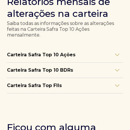
Relatórios mensais de
alterações na carteira
Saiba todas as informações sobre as alterações
feitas na Carteira Safra Top 10 Ações
mensalmente.
Carteira Safra Top 10 Ações
Relatório julho/26
Download
Carteira Safra Top 10 BDRs
PDF
Relatório junho/26
Download
PDF
Relatório julho/26
Download
Carteira Safra Top FIIs
PDF
Relatório maio/26
Download
PDF
Relatório junho/26
Download
PDF
Relatório julho/26
Download
PDF
Relatório abril/26
Download
PDF
Relatório maio/26
Download
PDF
Relatório junho/26
Download
PDF
Ficou com alguma
Relatório março/26
Download
PDF
Relatório abril/26
Download
PDF
Relatório maio/26
Download
PDF