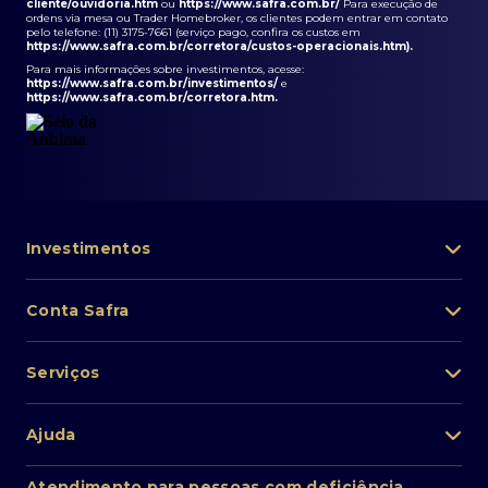
cliente/ouvidoria.htm
ou
https://www.safra.com.br/
Para execução de
ordens via mesa ou Trader Homebroker, os clientes podem entrar em contato
pelo telefone: (11) 3175-7661 (serviço pago, confira os custos em
https://www.safra.com.br/corretora/custos-operacionais.htm
).
Para mais informações sobre investimentos, acesse:
https://www.safra.com.br/investimentos/
e
https://www.safra.com.br/corretora.htm
.
Investimentos
Portfólio de investimentos
Conta Safra
Safra Asset
Abra sua conta
Lista de fundos de investimento
Serviços
Pessoa Física
Private Banking
Acesso rápido
Cartões
Ajuda
Renda fixa
Perda/roubo de celular
Empréstimos e financiamentos
Renda variável
Atendimento ao cliente
2ª via de boletos
Atendimento para pessoas com deficiência