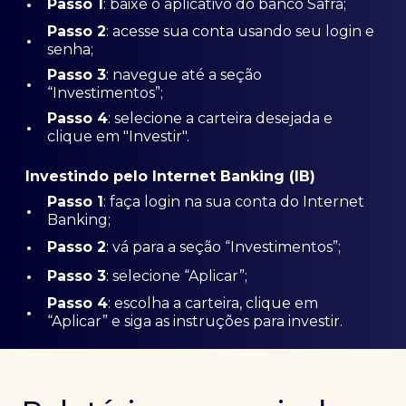
•
Passo 1
: baixe o aplicativo do banco Safra;
Passo
2
: acesse sua conta usando seu login e
•
senha;
Passo 3
: navegue até a seção
•
“Investimentos”;
Passo 4
: selecione a carteira desejada e
•
clique em "Investir".
Investindo pelo Internet Banking (IB)
Passo 1
: faça login na sua conta do Internet
•
Banking;
•
Passo 2
: vá para a seção “Investimentos”;
•
Passo 3
: selecione “Aplicar”;
Passo 4
: escolha a carteira, clique em
•
“Aplicar” e siga as instruções para investir.