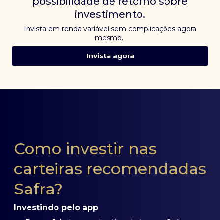
possibilidade de retorno sobre
investimento.
Invista em renda variável sem complicações agora
mesmo.
Invista agora
Como investir nas
carteiras recomendadas
Safra?
Investindo pelo app