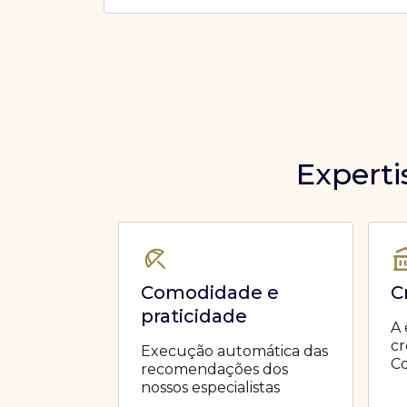
Ofertas Públicas
Open Finance
Derivativos
Transferência de ativos
Safra para médicos
Agronegócios
Experti
Comodidade e
C
praticidade
A 
cr
Execução automática das
Co
recomendações dos
nossos especialistas