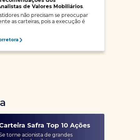
recomendações dos
listas de Valores Mobiliários
.
vestidores não precisam se preocupar
e as carteiras, pois a execução é
orretora
ra
Carteira Safra Top 10 Ações
Se torne acionista de grandes