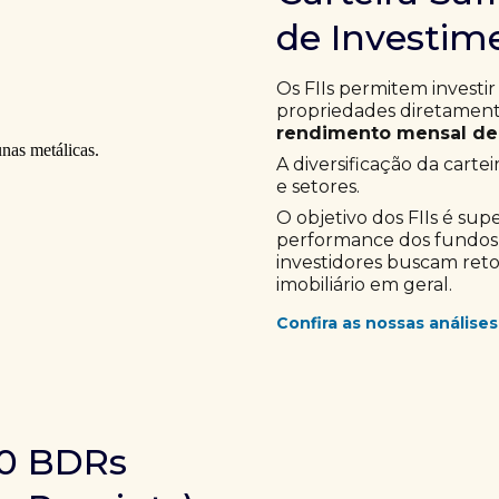
de Investime
Os FIIs permitem investir
propriedades diretamente
rendimento mensal de 
A diversificação da cartei
e setores.
O objetivo dos FIIs é sup
performance dos fundos im
investidores buscam ret
imobiliário em geral.
Confira as nossas análises
10 BDRs