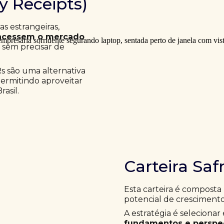
ry Receipts)
 estrangeiras,
acessem o mercado
a sem precisar de
Rs são uma alternativa
permitindo aproveitar
asil.
Carteira Saf
Esta carteira é composta
potencial de crescimento
A estratégia é selecion
fundamentos e perspec