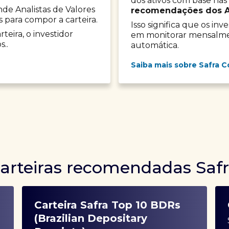
dos ativos com base nas
onde Analistas de Valores
recomendações dos Ana
s para compor a carteira.
Isso significa que os in
teira, o investidor
em monitorar mensalment
s..
automática.
Saiba mais sobre Safra C
arteiras recomendadas Saf
Carteira Safra Top 10 BDRs
(Brazilian Depositary