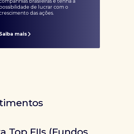
companhias brasileiras e tenha a
possibilidade de lucrar com o
crescimento das ações.
Saiba mais
stimentos
ra Top FIIs (Fundos