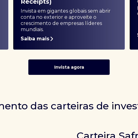
Receipts)
Invista em gigantes globais sem abrir
conta no exterior e aproveite o
crescimento de empresas líderes
mundiais.
Saiba mais
Invista agora
ento das carteiras de inve
Carteira Saf