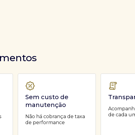
timentos
Sem custo de
Transpa
manutenção
Acompanhe 
de cada um
s
Não há cobrança de taxa
de performance