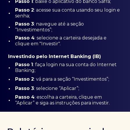
•
Passo 1
: baixe o aplicativo do banco Safra;
Passo
2
: acesse sua conta usando seu login e
•
senha;
Passo 3
: navegue até a seção
•
“Investimentos”;
Passo 4
: selecione a carteira desejada e
•
clique em "Investir".
Investindo pelo Internet Banking (IB)
Passo 1
: faça login na sua conta do Internet
•
Banking;
•
Passo 2
: vá para a seção “Investimentos”;
•
Passo 3
: selecione “Aplicar”;
Passo 4
: escolha a carteira, clique em
•
“Aplicar” e siga as instruções para investir.