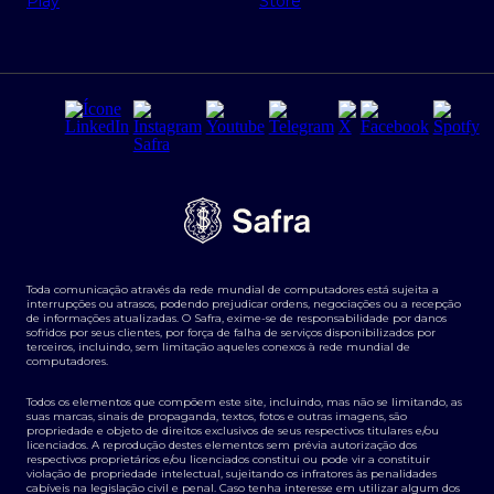
Regras e Parâmetros de Atuação Banco Safra
Seguros para empresas
Relações com investidores
Derivativos
Remuneração Diferenciada FEE BASED
Agronegócios
Segurança da Informação
Tarifas e serviços Pessoa Física
Termos de Uso
Transparência de remuneração
Guia de Classificação de Natureza Cambial
Toda comunicação através da rede mundial de computadores está sujeita a
Termos e Condições para Portabilidade de Investimento
interrupções ou atrasos, podendo prejudicar ordens, negociações ou a recepção
de informações atualizadas. O Safra, exime-se de responsabilidade por danos
sofridos por seus clientes, por força de falha de serviços disponibilizados por
terceiros, incluindo, sem limitação aqueles conexos à rede mundial de
computadores.
Todos os elementos que compõem este site, incluindo, mas não se limitando, as
suas marcas, sinais de propaganda, textos, fotos e outras imagens, são
propriedade e objeto de direitos exclusivos de seus respectivos titulares e/ou
licenciados. A reprodução destes elementos sem prévia autorização dos
respectivos proprietários e/ou licenciados constitui ou pode vir a constituir
violação de propriedade intelectual, sujeitando os infratores às penalidades
cabíveis na legislação civil e penal. Caso tenha interesse em utilizar algum dos