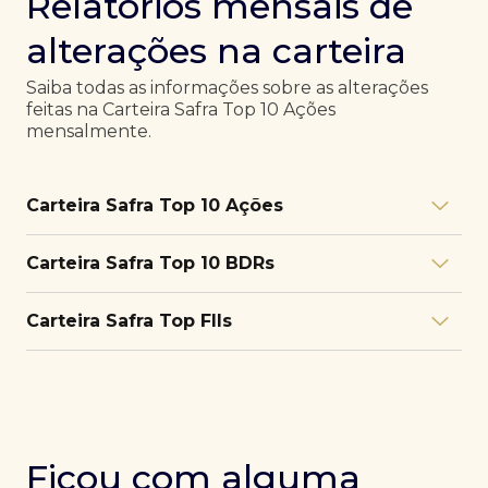
Relatórios mensais de
alterações na carteira
Saiba todas as informações sobre as alterações
feitas na Carteira Safra Top 10 Ações
mensalmente.
Carteira Safra Top 10 Ações
Relatório julho/26
Download
Carteira Safra Top 10 BDRs
PDF
Relatório junho/26
Download
PDF
Relatório julho/26
Download
Carteira Safra Top FIIs
PDF
Relatório maio/26
Download
PDF
Relatório junho/26
Download
PDF
Relatório julho/26
Download
PDF
Relatório abril/26
Download
PDF
Relatório maio/26
Download
PDF
Relatório junho/26
Download
PDF
Ficou com alguma
Relatório março/26
Download
PDF
Relatório abril/26
Download
PDF
Relatório maio/26
Download
PDF