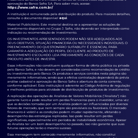
aprovação do Banco Safra S.A. Para saber mais, acesse:
https://www.safra.com.br/
A instituição é remunerada pela distribuição do produto. Para maiores detalhes,
consulte o documento disponível
aqui
.
Material Publicitário. Este material destina-se a apresentar as soluções de
investimento disponíveis no Grupo J. Safra, não devendo ser interpretado como
indicação ou recomendação de investimento.
OS INVESTIMENTOS APRESENTADOS PODEM NÃO SER ADEQUADOS AOS
SEUS OBJETIVOS, SITUAÇÃO FINANCEIRA OU NECESSIDADES INDIVIDUAIS. O
PREENCHIMENTO DO QUESTIONÁRIO SUITABILITY É ESSENCIAL PARA
GARANTIR A ADEQUAÇÃO DO PERFIL DO CLIENTE AO PRODUTO DE
INVESTIMENTO ESCOLHIDO. LEIA PREVIAMENTE AS CONDIÇÕES DE CADA
PRODUTO ANTES DE INVESTIR.
Essas informações não constituem qualquer forma de oferta pública ou privada
pelo Banco Safra, e não devem ser consideradas como recomendação de crédito
ou investimento pelo Banco. Os produtos e serviços contidos nesta página são
meramente informativos, sendo que a efetiva contratação dependerá da prévia
análise cadastral e aprovação do Banco Safra e abertura da conta corrente,
conforme aplicável. Esta instituição é aderente ao Código Anbima de regulação
e melhores práticas para atividade de distribuição de produtos de investimento.
A replicação das operações de Analistas de Valores Mobiliários (“Analista”) não
garante lucro e pode resultar em perdas financeiras para o investidor, uma vez
que as decisões tomadas por um Analista podem ser influenciadas por diversos
fatores de mercado, que nem sempre são previsíveis ou favoráveis. O mercado
financeiro é volátil e as condições podem mudar rapidamente, afetando o
desempenho das estratégias replicadas. Isso pode resultar em perdas
significativas, especialmente em períodos de instabilidade econômica. Apesar
do Analista ter um bom desempenho no passado, isso não garante que suas
futuras operações terão o mesmo sucesso.
Essa mensagem tem conteúdo meramente informativo, não constitui