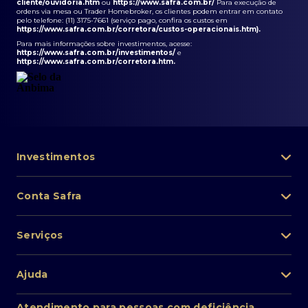
cliente/ouvidoria.htm
ou
https://www.safra.com.br/
Para execução de
ordens via mesa ou Trader Homebroker, os clientes podem entrar em contato
pelo telefone: (11) 3175-7661 (serviço pago, confira os custos em
https://www.safra.com.br/corretora/custos-operacionais.htm
).
Para mais informações sobre investimentos, acesse:
https://www.safra.com.br/investimentos/
e
https://www.safra.com.br/corretora.htm
.
Investimentos
Portfólio de investimentos
Conta Safra
Safra Asset
Abra sua conta
Lista de fundos de investimento
Serviços
Pessoa Física
Private Banking
Acesso rápido
Cartões
Ajuda
Renda fixa
Perda/roubo de celular
Empréstimos e financiamentos
Renda variável
Atendimento ao cliente
2ª via de boletos
Atendimento para pessoas com deficiência