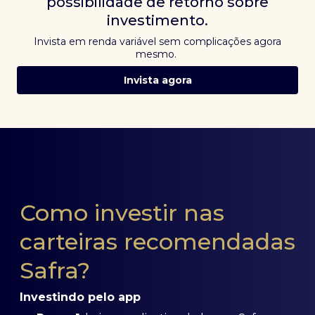
possibilidade de retorno sobre
investimento.
Invista em renda variável sem complicações agora
mesmo.
Invista agora
Como investir nas
carteiras recomendadas
Safra?
Investindo pelo app