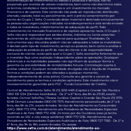
recomendação de investimento ou adesão a produtos e serviços, não foi
preparado por analista de valores mobiliários, bem como não discrimina todos
os termos, condições e riscos inerentes a um investimento no mercado
financeiro e de capitais. Este conteúdo não pode ser reproduzido, distribuído,
alterado, copiado, total ou parcialmente, sem o prévio consentimento por
escrito do Grupo J. Safra. O conteúdo deste material é destinado exclusivamente
às pessoas e/ou organizações indicadas no endereçamento e está sendo enviado
a todos os investidores, indistintamente da adequação do perfil. Todo
investimento no mercado financeiro e de capitais apresenta riscos. O Grupo J.
Safra não será responsável por perdas diretas, indiretas ou lucros cessantes
decorrentes da utilização deste material para quaisquer finalidades. Os
instrumentos aqui discutidos podem não ser adequados a todos os investidores.
A decisão pelo tipo de investimento, serviço ou produto, bem como a análise e
adequação do produto ao perfil de risco do cliente, é de responsabilidade
exclusiva do cliente, razão pela qual o Grupo J. Safra aconselha fortemente que
o investidor faça uma avaliação independente sobre as operações. Quaisquer
referências a rentabilidades passadas não significam de qualquer forma a
garantia ou previsibilidade de rentabilidades futuras. Contratação sujeita à
análise cadastral. Qualquer rentabilidade divulgada não é líquida de impostos.
Termos e condições podem ser alterados a qualquer momento,
independentemente de aviso prévio. Consulte seu gerente e canais de
atendimento para os termos e condições aplicáveis. Este investimento não é
necessariamente garantido pelo FGC - Fundo Garantidor de Crédito.
Central de Atendimento Safra: 55 (11) 3253 4455 (Capital e Grande São Paulo) e
0300 105 1234 (Demais localidades) - De 2ª a 6ª feira, das 8h às 21h30, exceto
feriados. Central SafraPay / Pessoa Jurídica: Capital e Grande São Paulo (11) 3175-
8248 Demais Localidades 0300 015 7575 Atendimento personalizado, de 2ª a 6
feira, das 8h às 21h, exceto feriados. Serviço de Atendimento ao Consumidor
(SAC): 0800 772 5755. Atendimento aos Portadores de Necessidades Especiais
Auditivas e de Fala: 0800 772 4136. 24 horas por dia Ouvidoria (caso já tenha
recorrido ao SAC e não esteja satisfeito): 0800 770 1236. Atendimento aos
Portadores de Necessidades Especiais Auditivas e de Fala: 0800 727 7555 - De 2ª a
6ª feira, das 9h às 18h, exceto feriados. Ou acesse:
https://www.safra.com.br/atendimento/atendimento-ao-