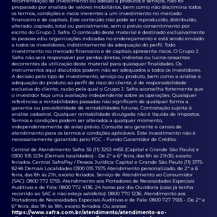
recomendação de investimento ou adesão a produtos e serviços, não foi
preparado por analista de valores mobiliários, bem como não discrimina todos
os termos, condições e riscos inerentes a um investimento no mercado
financeiro e de capitais. Este conteúdo não pode ser reproduzido, distribuído,
alterado, copiado, total ou parcialmente, sem o prévio consentimento por
escrito do Grupo J. Safra. O conteúdo deste material é destinado exclusivamente
às pessoas e/ou organizações indicadas no endereçamento e está sendo enviado
a todos os investidores, indistintamente da adequação do perfil. Todo
investimento no mercado financeiro e de capitais apresenta riscos. O Grupo J.
Safra não será responsável por perdas diretas, indiretas ou lucros cessantes
decorrentes da utilização deste material para quaisquer finalidades. Os
instrumentos aqui discutidos podem não ser adequados a todos os investidores.
A decisão pelo tipo de investimento, serviço ou produto, bem como a análise e
adequação do produto ao perfil de risco do cliente, é de responsabilidade
exclusiva do cliente, razão pela qual o Grupo J. Safra aconselha fortemente que
o investidor faça uma avaliação independente sobre as operações. Quaisquer
referências a rentabilidades passadas não significam de qualquer forma a
garantia ou previsibilidade de rentabilidades futuras. Contratação sujeita à
análise cadastral. Qualquer rentabilidade divulgada não é líquida de impostos.
Termos e condições podem ser alterados a qualquer momento,
independentemente de aviso prévio. Consulte seu gerente e canais de
atendimento para os termos e condições aplicáveis. Este investimento não é
necessariamente garantido pelo FGC - Fundo Garantidor de Crédito.
Central de Atendimento Safra: 55 (11) 3253 4455 (Capital e Grande São Paulo) e
0300 105 1234 (Demais localidades) - De 2ª a 6ª feira, das 8h às 21h30, exceto
feriados. Central SafraPay / Pessoa Jurídica: Capital e Grande São Paulo (11) 3175-
8248 Demais Localidades 0300 015 7575 Atendimento personalizado, de 2ª a 6
feira, das 8h às 21h, exceto feriados. Serviço de Atendimento ao Consumidor
(SAC): 0800 772 5755. Atendimento aos Portadores de Necessidades Especiais
Auditivas e de Fala: 0800 772 4136. 24 horas por dia Ouvidoria (caso já tenha
recorrido ao SAC e não esteja satisfeito): 0800 770 1236. Atendimento aos
Portadores de Necessidades Especiais Auditivas e de Fala: 0800 727 7555 - De 2ª a
6ª feira, das 9h às 18h, exceto feriados. Ou acesse:
https://www.safra.com.br/atendimento/atendimento-ao-