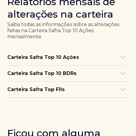
Relatórios mensais de
alterações na carteira
Saiba todas as informações sobre as alterações
feitas na Carteira Safra Top 10 Ações
mensalmente.
Carteira Safra Top 10 Ações
Relatório julho/26
Download
Carteira Safra Top 10 BDRs
PDF
Relatório junho/26
Download
PDF
Relatório julho/26
Download
Carteira Safra Top FIIs
PDF
Relatório maio/26
Download
PDF
Relatório junho/26
Download
PDF
Relatório julho/26
Download
PDF
Relatório abril/26
Download
PDF
Relatório maio/26
Download
PDF
Relatório junho/26
Download
PDF
Ficou com alguma
Relatório março/26
Download
PDF
Relatório abril/26
Download
PDF
Relatório maio/26
Download
PDF