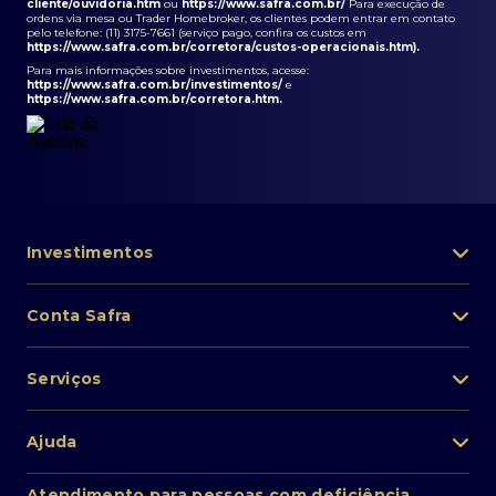
cliente/ouvidoria.htm
ou
https://www.safra.com.br/
Para execução de
ordens via mesa ou Trader Homebroker, os clientes podem entrar em contato
pelo telefone: (11) 3175-7661 (serviço pago, confira os custos em
https://www.safra.com.br/corretora/custos-operacionais.htm
).
Para mais informações sobre investimentos, acesse:
https://www.safra.com.br/investimentos/
e
https://www.safra.com.br/corretora.htm
.
Investimentos
Portfólio de investimentos
Conta Safra
Safra Asset
Abra sua conta
Lista de fundos de investimento
Serviços
Pessoa Física
Private Banking
Acesso rápido
Cartões
Ajuda
Renda fixa
Perda/roubo de celular
Empréstimos e financiamentos
Renda variável
Atendimento ao cliente
2ª via de boletos
Atendimento para pessoas com deficiência