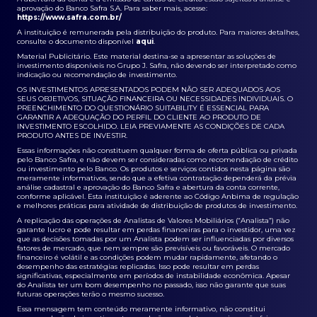
aprovação do Banco Safra S.A. Para saber mais, acesse:
https://www.safra.com.br/
A instituição é remunerada pela distribuição do produto. Para maiores detalhes,
consulte o documento disponível
aqui
.
Material Publicitário. Este material destina-se a apresentar as soluções de
investimento disponíveis no Grupo J. Safra, não devendo ser interpretado como
indicação ou recomendação de investimento.
OS INVESTIMENTOS APRESENTADOS PODEM NÃO SER ADEQUADOS AOS
SEUS OBJETIVOS, SITUAÇÃO FINANCEIRA OU NECESSIDADES INDIVIDUAIS. O
PREENCHIMENTO DO QUESTIONÁRIO SUITABILITY É ESSENCIAL PARA
GARANTIR A ADEQUAÇÃO DO PERFIL DO CLIENTE AO PRODUTO DE
INVESTIMENTO ESCOLHIDO. LEIA PREVIAMENTE AS CONDIÇÕES DE CADA
PRODUTO ANTES DE INVESTIR.
Essas informações não constituem qualquer forma de oferta pública ou privada
pelo Banco Safra, e não devem ser consideradas como recomendação de crédito
ou investimento pelo Banco. Os produtos e serviços contidos nesta página são
meramente informativos, sendo que a efetiva contratação dependerá da prévia
análise cadastral e aprovação do Banco Safra e abertura da conta corrente,
conforme aplicável. Esta instituição é aderente ao Código Anbima de regulação
e melhores práticas para atividade de distribuição de produtos de investimento.
A replicação das operações de Analistas de Valores Mobiliários (“Analista”) não
garante lucro e pode resultar em perdas financeiras para o investidor, uma vez
que as decisões tomadas por um Analista podem ser influenciadas por diversos
fatores de mercado, que nem sempre são previsíveis ou favoráveis. O mercado
financeiro é volátil e as condições podem mudar rapidamente, afetando o
desempenho das estratégias replicadas. Isso pode resultar em perdas
significativas, especialmente em períodos de instabilidade econômica. Apesar
do Analista ter um bom desempenho no passado, isso não garante que suas
futuras operações terão o mesmo sucesso.
Essa mensagem tem conteúdo meramente informativo, não constitui