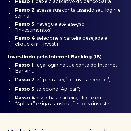
•
Passo 1
: baixe o aplicativo do banco Safra;
Passo
2
: acesse sua conta usando seu login e
•
senha;
Passo 3
: navegue até a seção
•
“Investimentos”;
Passo 4
: selecione a carteira desejada e
•
clique em "Investir".
Investindo pelo Internet Banking (IB)
Passo 1
: faça login na sua conta do Internet
•
Banking;
•
Passo 2
: vá para a seção “Investimentos”;
•
Passo 3
: selecione “Aplicar”;
Passo 4
: escolha a carteira, clique em
•
“Aplicar” e siga as instruções para investir.