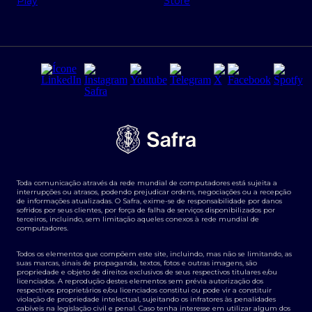
Regras e Parâmetros de Atuação Banco Safra
Seguros para empresas
Relações com investidores
Derivativos
Remuneração Diferenciada FEE BASED
Agronegócios
Segurança da Informação
Tarifas e serviços Pessoa Física
Termos de Uso
Transparência de remuneração
Guia de Classificação de Natureza Cambial
Toda comunicação através da rede mundial de computadores está sujeita a
Termos e Condições para Portabilidade de Investimento
interrupções ou atrasos, podendo prejudicar ordens, negociações ou a recepção
de informações atualizadas. O Safra, exime-se de responsabilidade por danos
sofridos por seus clientes, por força de falha de serviços disponibilizados por
terceiros, incluindo, sem limitação aqueles conexos à rede mundial de
computadores.
Todos os elementos que compõem este site, incluindo, mas não se limitando, as
suas marcas, sinais de propaganda, textos, fotos e outras imagens, são
propriedade e objeto de direitos exclusivos de seus respectivos titulares e/ou
licenciados. A reprodução destes elementos sem prévia autorização dos
respectivos proprietários e/ou licenciados constitui ou pode vir a constituir
violação de propriedade intelectual, sujeitando os infratores às penalidades
cabíveis na legislação civil e penal. Caso tenha interesse em utilizar algum dos