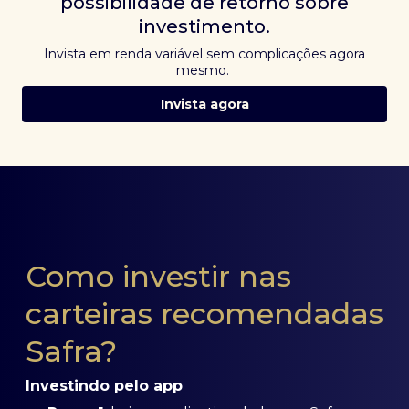
possibilidade de retorno sobre
investimento.
Invista em renda variável sem complicações agora
mesmo.
Invista agora
Como investir nas
carteiras recomendadas
Safra?
Investindo pelo app