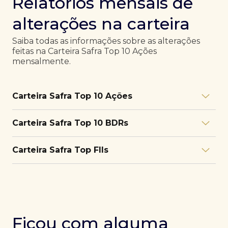
Relatórios mensais de
alterações na carteira
Saiba todas as informações sobre as alterações
feitas na Carteira Safra Top 10 Ações
mensalmente.
Carteira Safra Top 10 Ações
Relatório julho/26
Download
Carteira Safra Top 10 BDRs
PDF
Relatório junho/26
Download
PDF
Relatório julho/26
Download
Carteira Safra Top FIIs
PDF
Relatório maio/26
Download
PDF
Relatório junho/26
Download
PDF
Relatório julho/26
Download
PDF
Relatório abril/26
Download
PDF
Relatório maio/26
Download
PDF
Relatório junho/26
Download
PDF
Ficou com alguma
Relatório março/26
Download
PDF
Relatório abril/26
Download
PDF
Relatório maio/26
Download
PDF