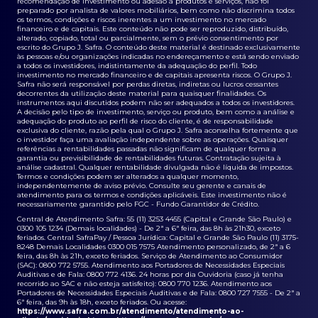
recomendação de investimento ou adesão a produtos e serviços, não foi
preparado por analista de valores mobiliários, bem como não discrimina todos
os termos, condições e riscos inerentes a um investimento no mercado
financeiro e de capitais. Este conteúdo não pode ser reproduzido, distribuído,
alterado, copiado, total ou parcialmente, sem o prévio consentimento por
escrito do Grupo J. Safra. O conteúdo deste material é destinado exclusivamente
às pessoas e/ou organizações indicadas no endereçamento e está sendo enviado
a todos os investidores, indistintamente da adequação do perfil. Todo
investimento no mercado financeiro e de capitais apresenta riscos. O Grupo J.
Safra não será responsável por perdas diretas, indiretas ou lucros cessantes
decorrentes da utilização deste material para quaisquer finalidades. Os
instrumentos aqui discutidos podem não ser adequados a todos os investidores.
A decisão pelo tipo de investimento, serviço ou produto, bem como a análise e
adequação do produto ao perfil de risco do cliente, é de responsabilidade
exclusiva do cliente, razão pela qual o Grupo J. Safra aconselha fortemente que
o investidor faça uma avaliação independente sobre as operações. Quaisquer
referências a rentabilidades passadas não significam de qualquer forma a
garantia ou previsibilidade de rentabilidades futuras. Contratação sujeita à
análise cadastral. Qualquer rentabilidade divulgada não é líquida de impostos.
Termos e condições podem ser alterados a qualquer momento,
independentemente de aviso prévio. Consulte seu gerente e canais de
atendimento para os termos e condições aplicáveis. Este investimento não é
necessariamente garantido pelo FGC - Fundo Garantidor de Crédito.
Central de Atendimento Safra: 55 (11) 3253 4455 (Capital e Grande São Paulo) e
0300 105 1234 (Demais localidades) - De 2ª a 6ª feira, das 8h às 21h30, exceto
feriados. Central SafraPay / Pessoa Jurídica: Capital e Grande São Paulo (11) 3175-
8248 Demais Localidades 0300 015 7575 Atendimento personalizado, de 2ª a 6
feira, das 8h às 21h, exceto feriados. Serviço de Atendimento ao Consumidor
(SAC): 0800 772 5755. Atendimento aos Portadores de Necessidades Especiais
Auditivas e de Fala: 0800 772 4136. 24 horas por dia Ouvidoria (caso já tenha
recorrido ao SAC e não esteja satisfeito): 0800 770 1236. Atendimento aos
Portadores de Necessidades Especiais Auditivas e de Fala: 0800 727 7555 - De 2ª a
6ª feira, das 9h às 18h, exceto feriados. Ou acesse:
https://www.safra.com.br/atendimento/atendimento-ao-