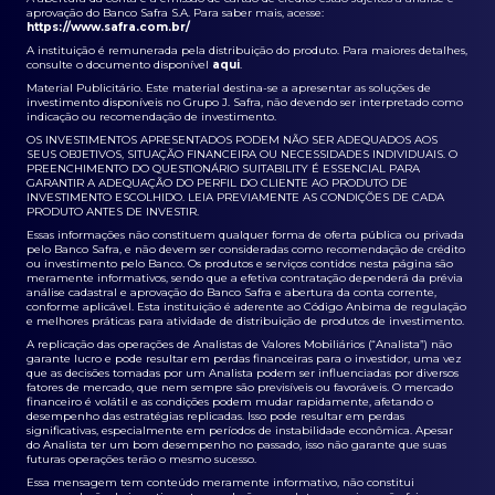
aprovação do Banco Safra S.A. Para saber mais, acesse:
https://www.safra.com.br/
A instituição é remunerada pela distribuição do produto. Para maiores detalhes,
consulte o documento disponível
aqui
.
Material Publicitário. Este material destina-se a apresentar as soluções de
investimento disponíveis no Grupo J. Safra, não devendo ser interpretado como
indicação ou recomendação de investimento.
OS INVESTIMENTOS APRESENTADOS PODEM NÃO SER ADEQUADOS AOS
SEUS OBJETIVOS, SITUAÇÃO FINANCEIRA OU NECESSIDADES INDIVIDUAIS. O
PREENCHIMENTO DO QUESTIONÁRIO SUITABILITY É ESSENCIAL PARA
GARANTIR A ADEQUAÇÃO DO PERFIL DO CLIENTE AO PRODUTO DE
INVESTIMENTO ESCOLHIDO. LEIA PREVIAMENTE AS CONDIÇÕES DE CADA
PRODUTO ANTES DE INVESTIR.
Essas informações não constituem qualquer forma de oferta pública ou privada
pelo Banco Safra, e não devem ser consideradas como recomendação de crédito
ou investimento pelo Banco. Os produtos e serviços contidos nesta página são
meramente informativos, sendo que a efetiva contratação dependerá da prévia
análise cadastral e aprovação do Banco Safra e abertura da conta corrente,
conforme aplicável. Esta instituição é aderente ao Código Anbima de regulação
e melhores práticas para atividade de distribuição de produtos de investimento.
A replicação das operações de Analistas de Valores Mobiliários (“Analista”) não
garante lucro e pode resultar em perdas financeiras para o investidor, uma vez
que as decisões tomadas por um Analista podem ser influenciadas por diversos
fatores de mercado, que nem sempre são previsíveis ou favoráveis. O mercado
financeiro é volátil e as condições podem mudar rapidamente, afetando o
desempenho das estratégias replicadas. Isso pode resultar em perdas
significativas, especialmente em períodos de instabilidade econômica. Apesar
do Analista ter um bom desempenho no passado, isso não garante que suas
futuras operações terão o mesmo sucesso.
Essa mensagem tem conteúdo meramente informativo, não constitui