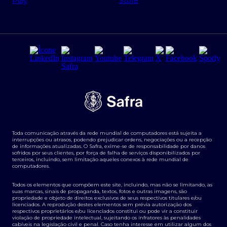
Regras e Parâmetros de Atuação Banco Safra
Seguros para empresas
Relações com investidores
Derivativos
Remuneração Diferenciada FEE BASED
Agronegócios
Segurança da Informação
Tarifas e serviços Pessoa Física
Termos de Uso
Transparência de remuneração
Guia de Classificação de Natureza Cambial
Toda comunicação através da rede mundial de computadores está sujeita a
Termos e Condições para Portabilidade de Investimento
interrupções ou atrasos, podendo prejudicar ordens, negociações ou a recepção
de informações atualizadas. O Safra, exime-se de responsabilidade por danos
sofridos por seus clientes, por força de falha de serviços disponibilizados por
terceiros, incluindo, sem limitação aqueles conexos à rede mundial de
computadores.
Todos os elementos que compõem este site, incluindo, mas não se limitando, as
suas marcas, sinais de propaganda, textos, fotos e outras imagens, são
propriedade e objeto de direitos exclusivos de seus respectivos titulares e/ou
licenciados. A reprodução destes elementos sem prévia autorização dos
respectivos proprietários e/ou licenciados constitui ou pode vir a constituir
violação de propriedade intelectual, sujeitando os infratores às penalidades
cabíveis na legislação civil e penal. Caso tenha interesse em utilizar algum dos