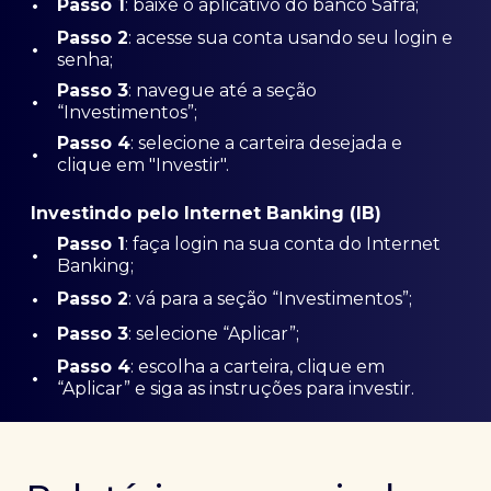
•
Passo 1
: baixe o aplicativo do banco Safra;
Passo
2
: acesse sua conta usando seu login e
•
senha;
Passo 3
: navegue até a seção
•
“Investimentos”;
Passo 4
: selecione a carteira desejada e
•
clique em "Investir".
Investindo pelo Internet Banking (IB)
Passo 1
: faça login na sua conta do Internet
•
Banking;
•
Passo 2
: vá para a seção “Investimentos”;
•
Passo 3
: selecione “Aplicar”;
Passo 4
: escolha a carteira, clique em
•
“Aplicar” e siga as instruções para investir.