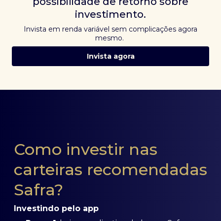
possibilidade de retorno sobre
investimento.
Invista em renda variável sem complicações agora
mesmo.
Invista agora
Como investir nas
carteiras recomendadas
Safra?
Investindo pelo app