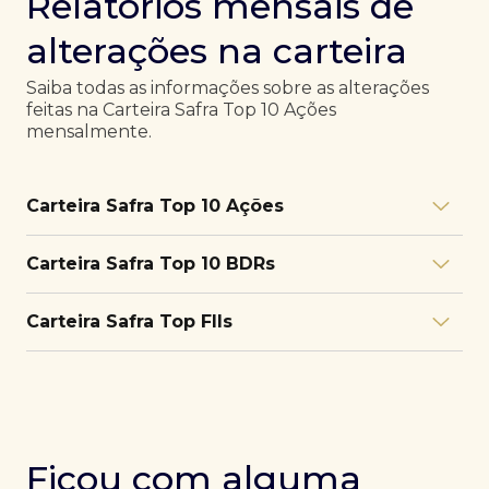
Relatórios mensais de
alterações na carteira
Saiba todas as informações sobre as alterações
feitas na Carteira Safra Top 10 Ações
mensalmente.
Carteira Safra Top 10 Ações
Relatório julho/26
Download
Carteira Safra Top 10 BDRs
PDF
Relatório junho/26
Download
PDF
Relatório julho/26
Download
Carteira Safra Top FIIs
PDF
Relatório maio/26
Download
PDF
Relatório junho/26
Download
PDF
Relatório julho/26
Download
PDF
Relatório abril/26
Download
PDF
Relatório maio/26
Download
PDF
Relatório junho/26
Download
PDF
Ficou com alguma
Relatório março/26
Download
PDF
Relatório abril/26
Download
PDF
Relatório maio/26
Download
PDF