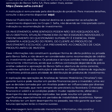
aprovação do Banco Safra S.A. Para saber mais, acesse:
https://www.safra.com.br/
A instituição é remunerada pela distribuição do produto. Para maiores detalhes,
consulte o documento disponível
aqui
.
Material Publicitário. Este material destina-se a apresentar as soluções de
investimento disponíveis no Grupo J. Safra, não devendo ser interpretado como
indicação ou recomendação de investimento.
OS INVESTIMENTOS APRESENTADOS PODEM NÃO SER ADEQUADOS AOS
SEUS OBJETIVOS, SITUAÇÃO FINANCEIRA OU NECESSIDADES INDIVIDUAIS. O
PREENCHIMENTO DO QUESTIONÁRIO SUITABILITY É ESSENCIAL PARA
GARANTIR A ADEQUAÇÃO DO PERFIL DO CLIENTE AO PRODUTO DE
INVESTIMENTO ESCOLHIDO. LEIA PREVIAMENTE AS CONDIÇÕES DE CADA
PRODUTO ANTES DE INVESTIR.
Essas informações não constituem qualquer forma de oferta pública ou privada
pelo Banco Safra, e não devem ser consideradas como recomendação de crédito
ou investimento pelo Banco. Os produtos e serviços contidos nesta página são
meramente informativos, sendo que a efetiva contratação dependerá da prévia
análise cadastral e aprovação do Banco Safra e abertura da conta corrente,
conforme aplicável. Esta instituição é aderente ao Código Anbima de regulação
e melhores práticas para atividade de distribuição de produtos de investimento.
A replicação das operações de Analistas de Valores Mobiliários (“Analista”) não
garante lucro e pode resultar em perdas financeiras para o investidor, uma vez
que as decisões tomadas por um Analista podem ser influenciadas por diversos
fatores de mercado, que nem sempre são previsíveis ou favoráveis. O mercado
financeiro é volátil e as condições podem mudar rapidamente, afetando o
desempenho das estratégias replicadas. Isso pode resultar em perdas
significativas, especialmente em períodos de instabilidade econômica. Apesar
do Analista ter um bom desempenho no passado, isso não garante que suas
futuras operações terão o mesmo sucesso.
Essa mensagem tem conteúdo meramente informativo, não constitui