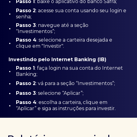
•
Passo 1
: baixe o aplicativo do banco Safra;
Passo
2
: acesse sua conta usando seu login e
•
senha;
Passo 3
: navegue até a seção
•
“Investimentos”;
Passo 4
: selecione a carteira desejada e
•
clique em "Investir".
Investindo pelo Internet Banking (IB)
Passo 1
: faça login na sua conta do Internet
•
Banking;
•
Passo 2
: vá para a seção “Investimentos”;
•
Passo 3
: selecione “Aplicar”;
Passo 4
: escolha a carteira, clique em
•
“Aplicar” e siga as instruções para investir.