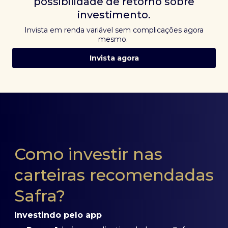
possibilidade de retorno sobre
investimento.
Invista em renda variável sem complicações agora
mesmo.
Invista agora
Como investir nas
carteiras recomendadas
Safra?
Investindo pelo app