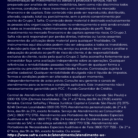
recomendação de investimento ou adesão a produtos e serviços, não foi
preparado por analista de valores mobiliários, bem como não discrimina todos
os termos, condições e riscos inerentes a um investimento no mercado
financeiro e de capitais. Este conteúdo não pode ser reproduzido, distribuído,
alterado, copiado, total ou parcialmente, sem o prévio consentimento por
escrito do Grupo J. Safra. O conteúdo deste material é destinado exclusivamente
às pessoas e/ou organizações indicadas no endereçamento e está sendo enviado
a todos os investidores, indistintamente da adequação do perfil. Todo
investimento no mercado financeiro e de capitais apresenta riscos. O Grupo J.
Safra não será responsável por perdas diretas, indiretas ou lucros cessantes
decorrentes da utilização deste material para quaisquer finalidades. Os
instrumentos aqui discutidos podem não ser adequados a todos os investidores.
A decisão pelo tipo de investimento, serviço ou produto, bem como a análise e
adequação do produto ao perfil de risco do cliente, é de responsabilidade
exclusiva do cliente, razão pela qual o Grupo J. Safra aconselha fortemente que
o investidor faça uma avaliação independente sobre as operações. Quaisquer
referências a rentabilidades passadas não significam de qualquer forma a
garantia ou previsibilidade de rentabilidades futuras. Contratação sujeita à
análise cadastral. Qualquer rentabilidade divulgada não é líquida de impostos.
Termos e condições podem ser alterados a qualquer momento,
independentemente de aviso prévio. Consulte seu gerente e canais de
atendimento para os termos e condições aplicáveis. Este investimento não é
necessariamente garantido pelo FGC - Fundo Garantidor de Crédito.
Central de Atendimento Safra: 55 (11) 3253 4455 (Capital e Grande São Paulo) e
0300 105 1234 (Demais localidades) - De 2ª a 6ª feira, das 8h às 21h30, exceto
feriados. Central SafraPay / Pessoa Jurídica: Capital e Grande São Paulo (11) 3175-
8248 Demais Localidades 0300 015 7575 Atendimento personalizado, de 2ª a 6
feira, das 8h às 21h, exceto feriados. Serviço de Atendimento ao Consumidor
(SAC): 0800 772 5755. Atendimento aos Portadores de Necessidades Especiais
Auditivas e de Fala: 0800 772 4136. 24 horas por dia Ouvidoria (caso já tenha
recorrido ao SAC e não esteja satisfeito): 0800 770 1236. Atendimento aos
Portadores de Necessidades Especiais Auditivas e de Fala: 0800 727 7555 - De 2ª a
6ª feira, das 9h às 18h, exceto feriados. Ou acesse:
https://www.safra.com.br/atendimento/atendimento-ao-