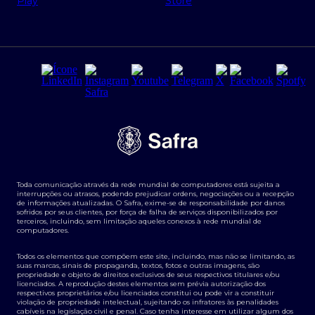
Regras e Parâmetros de Atuação Banco Safra
Seguros para empresas
Relações com investidores
Derivativos
Remuneração Diferenciada FEE BASED
Agronegócios
Segurança da Informação
Tarifas e serviços Pessoa Física
Termos de Uso
Transparência de remuneração
Guia de Classificação de Natureza Cambial
Toda comunicação através da rede mundial de computadores está sujeita a
Termos e Condições para Portabilidade de Investimento
interrupções ou atrasos, podendo prejudicar ordens, negociações ou a recepção
de informações atualizadas. O Safra, exime-se de responsabilidade por danos
sofridos por seus clientes, por força de falha de serviços disponibilizados por
terceiros, incluindo, sem limitação aqueles conexos à rede mundial de
computadores.
Todos os elementos que compõem este site, incluindo, mas não se limitando, as
suas marcas, sinais de propaganda, textos, fotos e outras imagens, são
propriedade e objeto de direitos exclusivos de seus respectivos titulares e/ou
licenciados. A reprodução destes elementos sem prévia autorização dos
respectivos proprietários e/ou licenciados constitui ou pode vir a constituir
violação de propriedade intelectual, sujeitando os infratores às penalidades
cabíveis na legislação civil e penal. Caso tenha interesse em utilizar algum dos