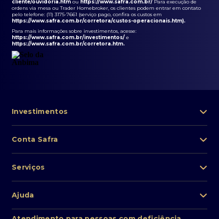
cliente/ouvidoria.htm
ou
https://www.safra.com.br/
Para execução de
ordens via mesa ou Trader Homebroker, os clientes podem entrar em contato
pelo telefone: (11) 3175-7661 (serviço pago, confira os custos em
https://www.safra.com.br/corretora/custos-operacionais.htm
).
Para mais informações sobre investimentos, acesse:
https://www.safra.com.br/investimentos/
e
https://www.safra.com.br/corretora.htm
.
Investimentos
Portfólio de investimentos
Conta Safra
Safra Asset
Abra sua conta
Lista de fundos de investimento
Serviços
Pessoa Física
Private Banking
Acesso rápido
Cartões
Ajuda
Renda fixa
Perda/roubo de celular
Empréstimos e financiamentos
Renda variável
Atendimento ao cliente
2ª via de boletos
Atendimento para pessoas com deficiência