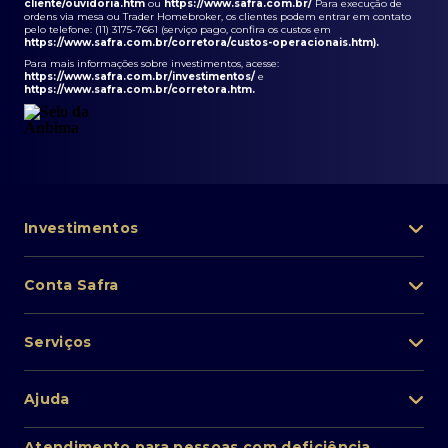
cliente/ouvidoria.htm
ou
https://www.safra.com.br/
Para execução de
ordens via mesa ou Trader Homebroker, os clientes podem entrar em contato
pelo telefone: (11) 3175-7661 (serviço pago, confira os custos em
https://www.safra.com.br/corretora/custos-operacionais.htm
).
Para mais informações sobre investimentos, acesse:
https://www.safra.com.br/investimentos/
e
https://www.safra.com.br/corretora.htm
.
Investimentos
Portfólio de investimentos
Conta Safra
Safra Asset
Abra sua conta
Lista de fundos de investimento
Serviços
Pessoa Física
Private Banking
Acesso rápido
Cartões
Ajuda
Renda fixa
Perda/roubo de celular
Empréstimos e financiamentos
Renda variável
Atendimento ao cliente
2ª via de boletos
Atendimento para pessoas com deficiência