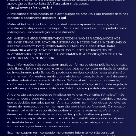
aprovação do Banco Safra S.A. Para saber mais, acesse:
https://www.safra.com.br/
A instituição é remunerada pela distribuição do produto. Para maiores detalhes,
consulte o documento disponível
aqui
.
Material Publicitário. Este material destina-se a apresentar as soluções de
investimento disponíveis no Grupo J. Safra, não devendo ser interpretado como
indicação ou recomendação de investimento.
OS INVESTIMENTOS APRESENTADOS PODEM NÃO SER ADEQUADOS AOS
SEUS OBJETIVOS, SITUAÇÃO FINANCEIRA OU NECESSIDADES INDIVIDUAIS. O
PREENCHIMENTO DO QUESTIONÁRIO SUITABILITY É ESSENCIAL PARA
GARANTIR A ADEQUAÇÃO DO PERFIL DO CLIENTE AO PRODUTO DE
INVESTIMENTO ESCOLHIDO. LEIA PREVIAMENTE AS CONDIÇÕES DE CADA
PRODUTO ANTES DE INVESTIR.
Essas informações não constituem qualquer forma de oferta pública ou privada
pelo Banco Safra, e não devem ser consideradas como recomendação de crédito
ou investimento pelo Banco. Os produtos e serviços contidos nesta página são
meramente informativos, sendo que a efetiva contratação dependerá da prévia
análise cadastral e aprovação do Banco Safra e abertura da conta corrente,
conforme aplicável. Esta instituição é aderente ao Código Anbima de regulação
e melhores práticas para atividade de distribuição de produtos de investimento.
A replicação das operações de Analistas de Valores Mobiliários (“Analista”) não
garante lucro e pode resultar em perdas financeiras para o investidor, uma vez
que as decisões tomadas por um Analista podem ser influenciadas por diversos
fatores de mercado, que nem sempre são previsíveis ou favoráveis. O mercado
financeiro é volátil e as condições podem mudar rapidamente, afetando o
desempenho das estratégias replicadas. Isso pode resultar em perdas
significativas, especialmente em períodos de instabilidade econômica. Apesar
do Analista ter um bom desempenho no passado, isso não garante que suas
futuras operações terão o mesmo sucesso.
Essa mensagem tem conteúdo meramente informativo, não constitui