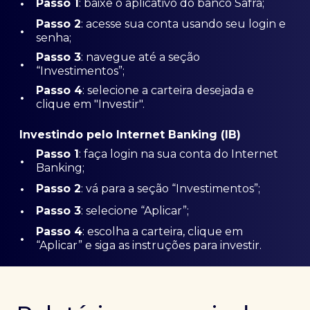
•
Passo 1
: baixe o aplicativo do banco Safra;
Passo
2
: acesse sua conta usando seu login e
•
senha;
Passo 3
: navegue até a seção
•
“Investimentos”;
Passo 4
: selecione a carteira desejada e
•
clique em "Investir".
Investindo pelo Internet Banking (IB)
Passo 1
: faça login na sua conta do Internet
•
Banking;
•
Passo 2
: vá para a seção “Investimentos”;
•
Passo 3
: selecione “Aplicar”;
Passo 4
: escolha a carteira, clique em
•
“Aplicar” e siga as instruções para investir.