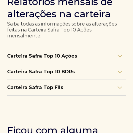
Relatórios mensais de
alterações na carteira
Saiba todas as informações sobre as alterações
feitas na Carteira Safra Top 10 Ações
mensalmente.
Carteira Safra Top 10 Ações
Relatório julho/26
Download
Carteira Safra Top 10 BDRs
PDF
Relatório junho/26
Download
PDF
Relatório julho/26
Download
Carteira Safra Top FIIs
PDF
Relatório maio/26
Download
PDF
Relatório junho/26
Download
PDF
Relatório julho/26
Download
PDF
Relatório abril/26
Download
PDF
Relatório maio/26
Download
PDF
Relatório junho/26
Download
PDF
Ficou com alguma
Relatório março/26
Download
PDF
Relatório abril/26
Download
PDF
Relatório maio/26
Download
PDF