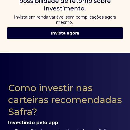
possibilidade de retorno sobre
investimento.
Invista em renda variável sem complicações agora
mesmo.
Invista agora
Como investir nas
carteiras recomendadas
Safra?
Investindo pelo app