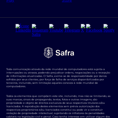
Regras e Parâmetros de Atuação Banco Safra
Seguros para empresas
Relações com investidores
Derivativos
Remuneração Diferenciada FEE BASED
Agronegócios
Segurança da Informação
Tarifas e serviços Pessoa Física
Termos de Uso
Transparência de remuneração
Guia de Classificação de Natureza Cambial
Toda comunicação através da rede mundial de computadores está sujeita a
Termos e Condições para Portabilidade de Investimento
interrupções ou atrasos, podendo prejudicar ordens, negociações ou a recepção
de informações atualizadas. O Safra, exime-se de responsabilidade por danos
sofridos por seus clientes, por força de falha de serviços disponibilizados por
terceiros, incluindo, sem limitação aqueles conexos à rede mundial de
computadores.
Todos os elementos que compõem este site, incluindo, mas não se limitando, as
suas marcas, sinais de propaganda, textos, fotos e outras imagens, são
propriedade e objeto de direitos exclusivos de seus respectivos titulares e/ou
licenciados. A reprodução destes elementos sem prévia autorização dos
respectivos proprietários e/ou licenciados constitui ou pode vir a constituir
violação de propriedade intelectual, sujeitando os infratores às penalidades
cabíveis na legislação civil e penal. Caso tenha interesse em utilizar algum dos