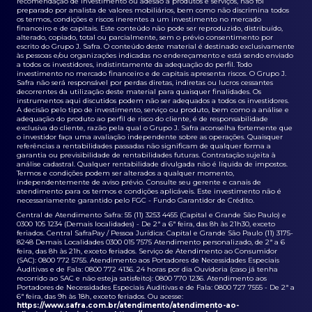
recomendação de investimento ou adesão a produtos e serviços, não foi
preparado por analista de valores mobiliários, bem como não discrimina todos
os termos, condições e riscos inerentes a um investimento no mercado
financeiro e de capitais. Este conteúdo não pode ser reproduzido, distribuído,
alterado, copiado, total ou parcialmente, sem o prévio consentimento por
escrito do Grupo J. Safra. O conteúdo deste material é destinado exclusivamente
às pessoas e/ou organizações indicadas no endereçamento e está sendo enviado
a todos os investidores, indistintamente da adequação do perfil. Todo
investimento no mercado financeiro e de capitais apresenta riscos. O Grupo J.
Safra não será responsável por perdas diretas, indiretas ou lucros cessantes
decorrentes da utilização deste material para quaisquer finalidades. Os
instrumentos aqui discutidos podem não ser adequados a todos os investidores.
A decisão pelo tipo de investimento, serviço ou produto, bem como a análise e
adequação do produto ao perfil de risco do cliente, é de responsabilidade
exclusiva do cliente, razão pela qual o Grupo J. Safra aconselha fortemente que
o investidor faça uma avaliação independente sobre as operações. Quaisquer
referências a rentabilidades passadas não significam de qualquer forma a
garantia ou previsibilidade de rentabilidades futuras. Contratação sujeita à
análise cadastral. Qualquer rentabilidade divulgada não é líquida de impostos.
Termos e condições podem ser alterados a qualquer momento,
independentemente de aviso prévio. Consulte seu gerente e canais de
atendimento para os termos e condições aplicáveis. Este investimento não é
necessariamente garantido pelo FGC - Fundo Garantidor de Crédito.
Central de Atendimento Safra: 55 (11) 3253 4455 (Capital e Grande São Paulo) e
0300 105 1234 (Demais localidades) - De 2ª a 6ª feira, das 8h às 21h30, exceto
feriados. Central SafraPay / Pessoa Jurídica: Capital e Grande São Paulo (11) 3175-
8248 Demais Localidades 0300 015 7575 Atendimento personalizado, de 2ª a 6
feira, das 8h às 21h, exceto feriados. Serviço de Atendimento ao Consumidor
(SAC): 0800 772 5755. Atendimento aos Portadores de Necessidades Especiais
Auditivas e de Fala: 0800 772 4136. 24 horas por dia Ouvidoria (caso já tenha
recorrido ao SAC e não esteja satisfeito): 0800 770 1236. Atendimento aos
Portadores de Necessidades Especiais Auditivas e de Fala: 0800 727 7555 - De 2ª a
6ª feira, das 9h às 18h, exceto feriados. Ou acesse:
https://www.safra.com.br/atendimento/atendimento-ao-