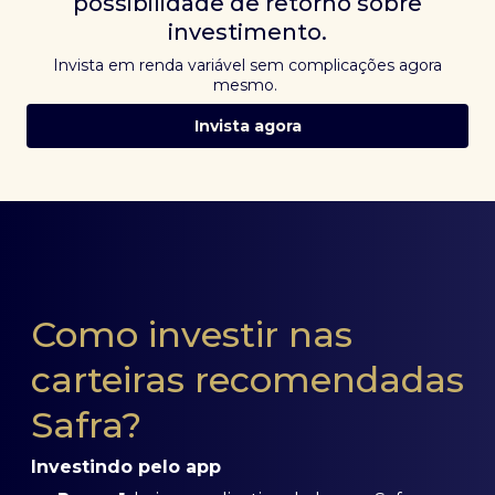
possibilidade de retorno sobre
investimento.
Invista em renda variável sem complicações agora
mesmo.
Invista agora
Como investir nas
carteiras recomendadas
Safra?
Investindo pelo app