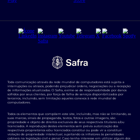
Regras e Parâmetros de Atuação Banco Safra
Seguros para empresas
Relações com investidores
Derivativos
Remuneração Diferenciada FEE BASED
Agronegócios
Segurança da Informação
Tarifas e serviços Pessoa Física
Termos de Uso
Transparência de remuneração
Guia de Classificação de Natureza Cambial
Toda comunicação através da rede mundial de computadores está sujeita a
Termos e Condições para Portabilidade de Investimento
interrupções ou atrasos, podendo prejudicar ordens, negociações ou a recepção
de informações atualizadas. O Safra, exime-se de responsabilidade por danos
sofridos por seus clientes, por força de falha de serviços disponibilizados por
terceiros, incluindo, sem limitação aqueles conexos à rede mundial de
computadores.
Todos os elementos que compõem este site, incluindo, mas não se limitando, as
suas marcas, sinais de propaganda, textos, fotos e outras imagens, são
propriedade e objeto de direitos exclusivos de seus respectivos titulares e/ou
licenciados. A reprodução destes elementos sem prévia autorização dos
respectivos proprietários e/ou licenciados constitui ou pode vir a constituir
violação de propriedade intelectual, sujeitando os infratores às penalidades
cabíveis na legislação civil e penal. Caso tenha interesse em utilizar algum dos