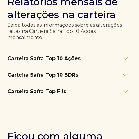
Relatórios mensais de
alterações na carteira
Saiba todas as informações sobre as alterações
feitas na Carteira Safra Top 10 Ações
mensalmente.
Carteira Safra Top 10 Ações
Relatório julho/26
Download
Carteira Safra Top 10 BDRs
PDF
Relatório junho/26
Download
PDF
Relatório julho/26
Download
Carteira Safra Top FIIs
PDF
Relatório maio/26
Download
PDF
Relatório junho/26
Download
PDF
Relatório julho/26
Download
PDF
Relatório abril/26
Download
PDF
Relatório maio/26
Download
PDF
Relatório junho/26
Download
PDF
Ficou com alguma
Relatório março/26
Download
PDF
Relatório abril/26
Download
PDF
Relatório maio/26
Download
PDF