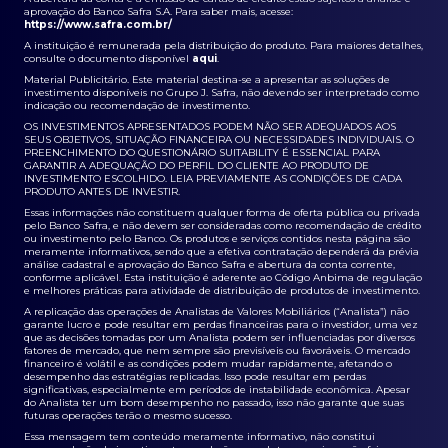
aprovação do Banco Safra S.A. Para saber mais, acesse:
https://www.safra.com.br/
A instituição é remunerada pela distribuição do produto. Para maiores detalhes,
consulte o documento disponível
aqui
.
Material Publicitário. Este material destina-se a apresentar as soluções de
investimento disponíveis no Grupo J. Safra, não devendo ser interpretado como
indicação ou recomendação de investimento.
OS INVESTIMENTOS APRESENTADOS PODEM NÃO SER ADEQUADOS AOS
SEUS OBJETIVOS, SITUAÇÃO FINANCEIRA OU NECESSIDADES INDIVIDUAIS. O
PREENCHIMENTO DO QUESTIONÁRIO SUITABILITY É ESSENCIAL PARA
GARANTIR A ADEQUAÇÃO DO PERFIL DO CLIENTE AO PRODUTO DE
INVESTIMENTO ESCOLHIDO. LEIA PREVIAMENTE AS CONDIÇÕES DE CADA
PRODUTO ANTES DE INVESTIR.
Essas informações não constituem qualquer forma de oferta pública ou privada
pelo Banco Safra, e não devem ser consideradas como recomendação de crédito
ou investimento pelo Banco. Os produtos e serviços contidos nesta página são
meramente informativos, sendo que a efetiva contratação dependerá da prévia
análise cadastral e aprovação do Banco Safra e abertura da conta corrente,
conforme aplicável. Esta instituição é aderente ao Código Anbima de regulação
e melhores práticas para atividade de distribuição de produtos de investimento.
A replicação das operações de Analistas de Valores Mobiliários (“Analista”) não
garante lucro e pode resultar em perdas financeiras para o investidor, uma vez
que as decisões tomadas por um Analista podem ser influenciadas por diversos
fatores de mercado, que nem sempre são previsíveis ou favoráveis. O mercado
financeiro é volátil e as condições podem mudar rapidamente, afetando o
desempenho das estratégias replicadas. Isso pode resultar em perdas
significativas, especialmente em períodos de instabilidade econômica. Apesar
do Analista ter um bom desempenho no passado, isso não garante que suas
futuras operações terão o mesmo sucesso.
Essa mensagem tem conteúdo meramente informativo, não constitui