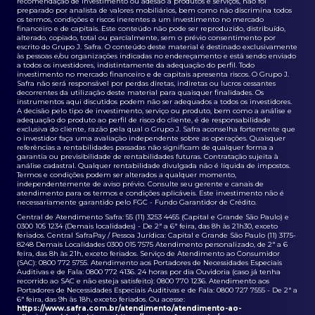
recomendação de investimento ou adesão a produtos e serviços, não foi
preparado por analista de valores mobiliários, bem como não discrimina todos
os termos, condições e riscos inerentes a um investimento no mercado
financeiro e de capitais. Este conteúdo não pode ser reproduzido, distribuído,
alterado, copiado, total ou parcialmente, sem o prévio consentimento por
escrito do Grupo J. Safra. O conteúdo deste material é destinado exclusivamente
às pessoas e/ou organizações indicadas no endereçamento e está sendo enviado
a todos os investidores, indistintamente da adequação do perfil. Todo
investimento no mercado financeiro e de capitais apresenta riscos. O Grupo J.
Safra não será responsável por perdas diretas, indiretas ou lucros cessantes
decorrentes da utilização deste material para quaisquer finalidades. Os
instrumentos aqui discutidos podem não ser adequados a todos os investidores.
A decisão pelo tipo de investimento, serviço ou produto, bem como a análise e
adequação do produto ao perfil de risco do cliente, é de responsabilidade
exclusiva do cliente, razão pela qual o Grupo J. Safra aconselha fortemente que
o investidor faça uma avaliação independente sobre as operações. Quaisquer
referências a rentabilidades passadas não significam de qualquer forma a
garantia ou previsibilidade de rentabilidades futuras. Contratação sujeita à
análise cadastral. Qualquer rentabilidade divulgada não é líquida de impostos.
Termos e condições podem ser alterados a qualquer momento,
independentemente de aviso prévio. Consulte seu gerente e canais de
atendimento para os termos e condições aplicáveis. Este investimento não é
necessariamente garantido pelo FGC - Fundo Garantidor de Crédito.
Central de Atendimento Safra: 55 (11) 3253 4455 (Capital e Grande São Paulo) e
0300 105 1234 (Demais localidades) - De 2ª a 6ª feira, das 8h às 21h30, exceto
feriados. Central SafraPay / Pessoa Jurídica: Capital e Grande São Paulo (11) 3175-
8248 Demais Localidades 0300 015 7575 Atendimento personalizado, de 2ª a 6
feira, das 8h às 21h, exceto feriados. Serviço de Atendimento ao Consumidor
(SAC): 0800 772 5755. Atendimento aos Portadores de Necessidades Especiais
Auditivas e de Fala: 0800 772 4136. 24 horas por dia Ouvidoria (caso já tenha
recorrido ao SAC e não esteja satisfeito): 0800 770 1236. Atendimento aos
Portadores de Necessidades Especiais Auditivas e de Fala: 0800 727 7555 - De 2ª a
6ª feira, das 9h às 18h, exceto feriados. Ou acesse:
https://www.safra.com.br/atendimento/atendimento-ao-