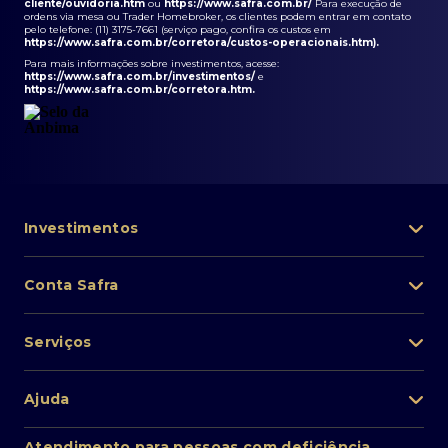
cliente/ouvidoria.htm
ou
https://www.safra.com.br/
Para execução de
ordens via mesa ou Trader Homebroker, os clientes podem entrar em contato
pelo telefone: (11) 3175-7661 (serviço pago, confira os custos em
https://www.safra.com.br/corretora/custos-operacionais.htm
).
Para mais informações sobre investimentos, acesse:
https://www.safra.com.br/investimentos/
e
https://www.safra.com.br/corretora.htm
.
Investimentos
Portfólio de investimentos
Conta Safra
Safra Asset
Abra sua conta
Lista de fundos de investimento
Serviços
Pessoa Física
Private Banking
Acesso rápido
Cartões
Ajuda
Renda fixa
Perda/roubo de celular
Empréstimos e financiamentos
Renda variável
Atendimento ao cliente
2ª via de boletos
Atendimento para pessoas com deficiência