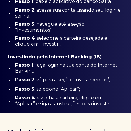
•
Passo 1
: baixe o aplicativo do banco Safra;
Passo
2
: acesse sua conta usando seu login e
•
senha;
Passo 3
: navegue até a seção
•
“Investimentos”;
Passo 4
: selecione a carteira desejada e
•
clique em "Investir".
Investindo pelo Internet Banking (IB)
Passo 1
: faça login na sua conta do Internet
•
Banking;
•
Passo 2
: vá para a seção “Investimentos”;
•
Passo 3
: selecione “Aplicar”;
Passo 4
: escolha a carteira, clique em
•
“Aplicar” e siga as instruções para investir.