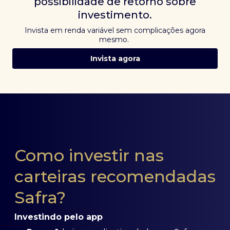
possibilidade de retorno sobre
investimento.
Invista em renda variável sem complicações agora
mesmo.
Invista agora
Como investir nas
carteiras recomendadas
Safra?
Investindo pelo app