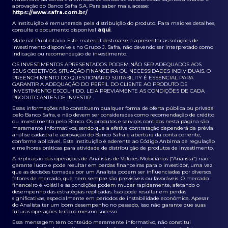
aprovação do Banco Safra S.A. Para saber mais, acesse:
https://www.safra.com.br/
A instituição é remunerada pela distribuição do produto. Para maiores detalhes,
consulte o documento disponível
aqui
.
Material Publicitário. Este material destina-se a apresentar as soluções de
investimento disponíveis no Grupo J. Safra, não devendo ser interpretado como
indicação ou recomendação de investimento.
OS INVESTIMENTOS APRESENTADOS PODEM NÃO SER ADEQUADOS AOS
SEUS OBJETIVOS, SITUAÇÃO FINANCEIRA OU NECESSIDADES INDIVIDUAIS. O
PREENCHIMENTO DO QUESTIONÁRIO SUITABILITY É ESSENCIAL PARA
GARANTIR A ADEQUAÇÃO DO PERFIL DO CLIENTE AO PRODUTO DE
INVESTIMENTO ESCOLHIDO. LEIA PREVIAMENTE AS CONDIÇÕES DE CADA
PRODUTO ANTES DE INVESTIR.
Essas informações não constituem qualquer forma de oferta pública ou privada
pelo Banco Safra, e não devem ser consideradas como recomendação de crédito
ou investimento pelo Banco. Os produtos e serviços contidos nesta página são
meramente informativos, sendo que a efetiva contratação dependerá da prévia
análise cadastral e aprovação do Banco Safra e abertura da conta corrente,
conforme aplicável. Esta instituição é aderente ao Código Anbima de regulação
e melhores práticas para atividade de distribuição de produtos de investimento.
A replicação das operações de Analistas de Valores Mobiliários (“Analista”) não
garante lucro e pode resultar em perdas financeiras para o investidor, uma vez
que as decisões tomadas por um Analista podem ser influenciadas por diversos
fatores de mercado, que nem sempre são previsíveis ou favoráveis. O mercado
financeiro é volátil e as condições podem mudar rapidamente, afetando o
desempenho das estratégias replicadas. Isso pode resultar em perdas
significativas, especialmente em períodos de instabilidade econômica. Apesar
do Analista ter um bom desempenho no passado, isso não garante que suas
futuras operações terão o mesmo sucesso.
Essa mensagem tem conteúdo meramente informativo, não constitui