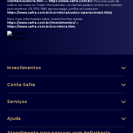
cliente/ouvidoria.htm
ou
https://www.safra.com.br/
Para execução de
ordens via mesa ou Trader Homebroker, os clientes podem entrar em contato
pelo telefone: (11) 3175-7661 (serviço pago, confira os custos em
https://www.safra.com.br/corretora/custos-operacionais.htm
).
Para mais informações sobre investimentos, acesse:
https://www.safra.com.br/investimentos/
e
https://www.safra.com.br/corretora.htm
.
Investimentos
Portfólio de investimentos
Conta Safra
Safra Asset
Abra sua conta
Lista de fundos de investimento
Serviços
Pessoa Física
Private Banking
Acesso rápido
Cartões
Ajuda
Renda fixa
Perda/roubo de celular
Empréstimos e financiamentos
Renda variável
Atendimento ao cliente
2ª via de boletos
Atendimento para pessoas com deficiência