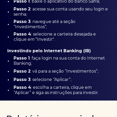
•
Passo 1
: baixe o aplicativo do banco Safra;
Passo
2
: acesse sua conta usando seu login e
•
senha;
Passo 3
: navegue até a seção
•
“Investimentos”;
Passo 4
: selecione a carteira desejada e
•
clique em "Investir".
Investindo pelo Internet Banking (IB)
Passo 1
: faça login na sua conta do Internet
•
Banking;
•
Passo 2
: vá para a seção “Investimentos”;
•
Passo 3
: selecione “Aplicar”;
Passo 4
: escolha a carteira, clique em
•
“Aplicar” e siga as instruções para investir.