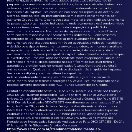
recomendação de investimento ou adesão a produtos e serviços, não foi
preparado por analista de valores mobiliários, bem como não discrimina todos
os termos, condições e riscos inerentes a um investimento no mercado
financeiro e de capitais. Este conteúdo não pode ser reproduzido, distribuído,
alterado, copiado, total ou parcialmente, sem o prévio consentimento por
escrito do Grupo J. Safra. O conteúdo deste material é destinado exclusivamente
às pessoas e/ou organizações indicadas no endereçamento e está sendo enviado
a todos os investidores, indistintamente da adequação do perfil. Todo
investimento no mercado financeiro e de capitais apresenta riscos. O Grupo J.
Safra não será responsável por perdas diretas, indiretas ou lucros cessantes
decorrentes da utilização deste material para quaisquer finalidades. Os
instrumentos aqui discutidos podem não ser adequados a todos os investidores.
A decisão pelo tipo de investimento, serviço ou produto, bem como a análise e
adequação do produto ao perfil de risco do cliente, é de responsabilidade
exclusiva do cliente, razão pela qual o Grupo J. Safra aconselha fortemente que
o investidor faça uma avaliação independente sobre as operações. Quaisquer
referências a rentabilidades passadas não significam de qualquer forma a
garantia ou previsibilidade de rentabilidades futuras. Contratação sujeita à
análise cadastral. Qualquer rentabilidade divulgada não é líquida de impostos.
Termos e condições podem ser alterados a qualquer momento,
independentemente de aviso prévio. Consulte seu gerente e canais de
atendimento para os termos e condições aplicáveis. Este investimento não é
necessariamente garantido pelo FGC - Fundo Garantidor de Crédito.
Central de Atendimento Safra: 55 (11) 3253 4455 (Capital e Grande São Paulo) e
0300 105 1234 (Demais localidades) - De 2ª a 6ª feira, das 8h às 21h30, exceto
feriados. Central SafraPay / Pessoa Jurídica: Capital e Grande São Paulo (11) 3175-
8248 Demais Localidades 0300 015 7575 Atendimento personalizado, de 2ª a 6
feira, das 8h às 21h, exceto feriados. Serviço de Atendimento ao Consumidor
(SAC): 0800 772 5755. Atendimento aos Portadores de Necessidades Especiais
Auditivas e de Fala: 0800 772 4136. 24 horas por dia Ouvidoria (caso já tenha
recorrido ao SAC e não esteja satisfeito): 0800 770 1236. Atendimento aos
Portadores de Necessidades Especiais Auditivas e de Fala: 0800 727 7555 - De 2ª a
6ª feira, das 9h às 18h, exceto feriados. Ou acesse:
https://www.safra.com.br/atendimento/atendimento-ao-