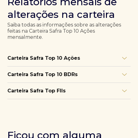
Relatórios mensais de
alterações na carteira
Saiba todas as informações sobre as alterações
feitas na Carteira Safra Top 10 Ações
mensalmente.
Carteira Safra Top 10 Ações
Relatório julho/26
Download
Carteira Safra Top 10 BDRs
PDF
Relatório junho/26
Download
PDF
Relatório julho/26
Download
Carteira Safra Top FIIs
PDF
Relatório maio/26
Download
PDF
Relatório junho/26
Download
PDF
Relatório julho/26
Download
PDF
Relatório abril/26
Download
PDF
Relatório maio/26
Download
PDF
Relatório junho/26
Download
PDF
Ficou com alguma
Relatório março/26
Download
PDF
Relatório abril/26
Download
PDF
Relatório maio/26
Download
PDF