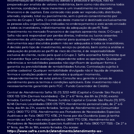
recomendação de investimento ou adesão a produtos e serviços, não foi
preparado por analista de valores mobiliários, bem como não discrimina todos
os termos, condições e riscos inerentes a um investimento no mercado
financeiro e de capitais. Este conteúdo não pode ser reproduzido, distribuído,
alterado, copiado, total ou parcialmente, sem o prévio consentimento por
escrito do Grupo J. Safra. O conteúdo deste material é destinado exclusivamente
às pessoas e/ou organizações indicadas no endereçamento e está sendo enviado
a todos os investidores, indistintamente da adequação do perfil. Todo
investimento no mercado financeiro e de capitais apresenta riscos. O Grupo J.
Safra não será responsável por perdas diretas, indiretas ou lucros cessantes
decorrentes da utilização deste material para quaisquer finalidades. Os
instrumentos aqui discutidos podem não ser adequados a todos os investidores.
A decisão pelo tipo de investimento, serviço ou produto, bem como a análise e
adequação do produto ao perfil de risco do cliente, é de responsabilidade
exclusiva do cliente, razão pela qual o Grupo J. Safra aconselha fortemente que
o investidor faça uma avaliação independente sobre as operações. Quaisquer
referências a rentabilidades passadas não significam de qualquer forma a
garantia ou previsibilidade de rentabilidades futuras. Contratação sujeita à
análise cadastral. Qualquer rentabilidade divulgada não é líquida de impostos.
Termos e condições podem ser alterados a qualquer momento,
independentemente de aviso prévio. Consulte seu gerente e canais de
atendimento para os termos e condições aplicáveis. Este investimento não é
necessariamente garantido pelo FGC - Fundo Garantidor de Crédito.
Central de Atendimento Safra: 55 (11) 3253 4455 (Capital e Grande São Paulo) e
0300 105 1234 (Demais localidades) - De 2ª a 6ª feira, das 8h às 21h30, exceto
feriados. Central SafraPay / Pessoa Jurídica: Capital e Grande São Paulo (11) 3175-
8248 Demais Localidades 0300 015 7575 Atendimento personalizado, de 2ª a 6
feira, das 8h às 21h, exceto feriados. Serviço de Atendimento ao Consumidor
(SAC): 0800 772 5755. Atendimento aos Portadores de Necessidades Especiais
Auditivas e de Fala: 0800 772 4136. 24 horas por dia Ouvidoria (caso já tenha
recorrido ao SAC e não esteja satisfeito): 0800 770 1236. Atendimento aos
Portadores de Necessidades Especiais Auditivas e de Fala: 0800 727 7555 - De 2ª a
6ª feira, das 9h às 18h, exceto feriados. Ou acesse:
https://www.safra.com.br/atendimento/atendimento-ao-