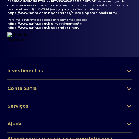
cliente/ouvidoria.htm
ou
https://www.safra.com.br/
Para execução de
ordens via mesa ou Trader Homebroker, os clientes podem entrar em contato
pelo telefone: (11) 3175-7661 (serviço pago, confira os custos em
https://www.safra.com.br/corretora/custos-operacionais.htm
).
Para mais informações sobre investimentos, acesse:
https://www.safra.com.br/investimentos/
e
https://www.safra.com.br/corretora.htm
.
Investimentos
Portfólio de investimentos
Conta Safra
Safra Asset
Abra sua conta
Lista de fundos de investimento
Serviços
Pessoa Física
Private Banking
Acesso rápido
Cartões
Ajuda
Renda fixa
Perda/roubo de celular
Empréstimos e financiamentos
Renda variável
Atendimento ao cliente
2ª via de boletos
Atendimento para pessoas com deficiência