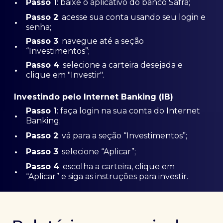
•
Passo 1
: baixe o aplicativo do banco Safra;
Passo
2
: acesse sua conta usando seu login e
•
senha;
Passo 3
: navegue até a seção
•
“Investimentos”;
Passo 4
: selecione a carteira desejada e
•
clique em "Investir".
Investindo pelo Internet Banking (IB)
Passo 1
: faça login na sua conta do Internet
•
Banking;
•
Passo 2
: vá para a seção “Investimentos”;
•
Passo 3
: selecione “Aplicar”;
Passo 4
: escolha a carteira, clique em
•
“Aplicar” e siga as instruções para investir.