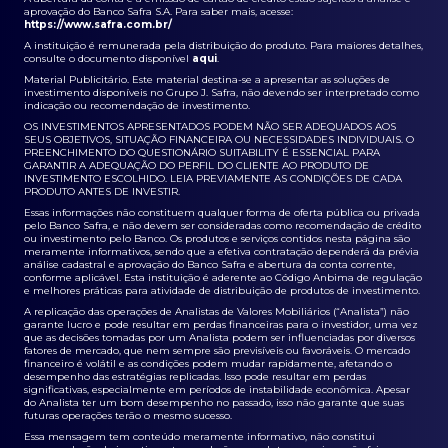
aprovação do Banco Safra S.A. Para saber mais, acesse:
https://www.safra.com.br/
A instituição é remunerada pela distribuição do produto. Para maiores detalhes,
consulte o documento disponível
aqui
.
Material Publicitário. Este material destina-se a apresentar as soluções de
investimento disponíveis no Grupo J. Safra, não devendo ser interpretado como
indicação ou recomendação de investimento.
OS INVESTIMENTOS APRESENTADOS PODEM NÃO SER ADEQUADOS AOS
SEUS OBJETIVOS, SITUAÇÃO FINANCEIRA OU NECESSIDADES INDIVIDUAIS. O
PREENCHIMENTO DO QUESTIONÁRIO SUITABILITY É ESSENCIAL PARA
GARANTIR A ADEQUAÇÃO DO PERFIL DO CLIENTE AO PRODUTO DE
INVESTIMENTO ESCOLHIDO. LEIA PREVIAMENTE AS CONDIÇÕES DE CADA
PRODUTO ANTES DE INVESTIR.
Essas informações não constituem qualquer forma de oferta pública ou privada
pelo Banco Safra, e não devem ser consideradas como recomendação de crédito
ou investimento pelo Banco. Os produtos e serviços contidos nesta página são
meramente informativos, sendo que a efetiva contratação dependerá da prévia
análise cadastral e aprovação do Banco Safra e abertura da conta corrente,
conforme aplicável. Esta instituição é aderente ao Código Anbima de regulação
e melhores práticas para atividade de distribuição de produtos de investimento.
A replicação das operações de Analistas de Valores Mobiliários (“Analista”) não
garante lucro e pode resultar em perdas financeiras para o investidor, uma vez
que as decisões tomadas por um Analista podem ser influenciadas por diversos
fatores de mercado, que nem sempre são previsíveis ou favoráveis. O mercado
financeiro é volátil e as condições podem mudar rapidamente, afetando o
desempenho das estratégias replicadas. Isso pode resultar em perdas
significativas, especialmente em períodos de instabilidade econômica. Apesar
do Analista ter um bom desempenho no passado, isso não garante que suas
futuras operações terão o mesmo sucesso.
Essa mensagem tem conteúdo meramente informativo, não constitui