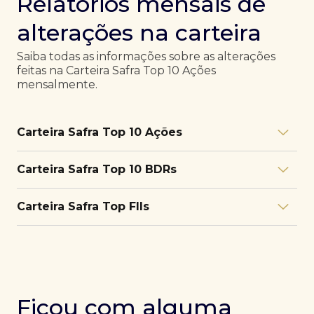
Relatórios mensais de
alterações na carteira
Saiba todas as informações sobre as alterações
feitas na Carteira Safra Top 10 Ações
mensalmente.
Carteira Safra Top 10 Ações
Relatório julho/26
Download
Carteira Safra Top 10 BDRs
PDF
Relatório junho/26
Download
PDF
Relatório julho/26
Download
Carteira Safra Top FIIs
PDF
Relatório maio/26
Download
PDF
Relatório junho/26
Download
PDF
Relatório julho/26
Download
PDF
Relatório abril/26
Download
PDF
Relatório maio/26
Download
PDF
Relatório junho/26
Download
PDF
Ficou com alguma
Relatório março/26
Download
PDF
Relatório abril/26
Download
PDF
Relatório maio/26
Download
PDF