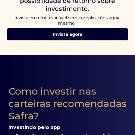
possibilidade de retorno sobre
investimento.
Invista em renda variável sem complicações agora
mesmo.
Invista agora
Como investir nas
carteiras recomendadas
Safra?
Investindo pelo app