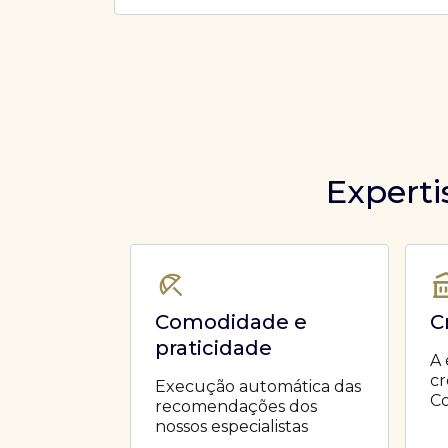
Ofertas Públicas
Open Finance
Derivativos
Transferência de ativos
Safra para médicos
Agronegócios
Experti
Comodidade e
C
praticidade
A 
cr
Execução automática das
Co
recomendações dos
nossos especialistas