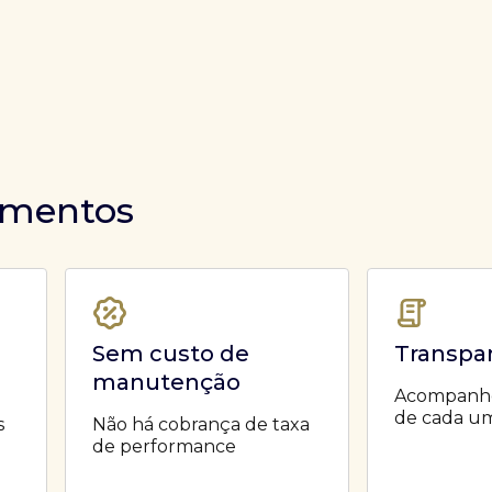
timentos
Sem custo de
Transpa
manutenção
Acompanhe 
de cada um
s
Não há cobrança de taxa
de performance