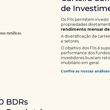
de Investime
Os FIIs permitem investir
propriedades diretamente
rendimento mensal de 
A diversificação da cartei
e setores.
O objetivo dos FIIs é sup
performance dos fundos im
investidores buscam ret
imobiliário em geral.
Confira as nossas análises
10 BDRs