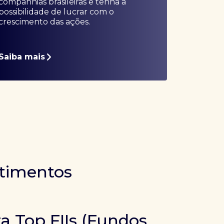
companhias brasileiras e tenha a
possibilidade de lucrar com o
crescimento das ações.
Saiba mais
stimentos
ra Top FIIs (Fundos