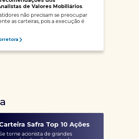
recomendações dos
listas de Valores Mobiliários
.
vestidores não precisam se preocupar
e as carteiras, pois a execução é
orretora
ra
Carteira Safra Top 10 Ações
Se torne acionista de grandes