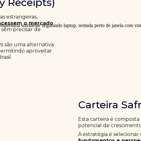
ry Receipts)
 estrangeiras,
acessem o mercado
a sem precisar de
Rs são uma alternativa
permitindo aproveitar
asil.
Carteira Saf
Esta carteira é composta
potencial de crescimento
A estratégia é selecion
fundamentos e perspec