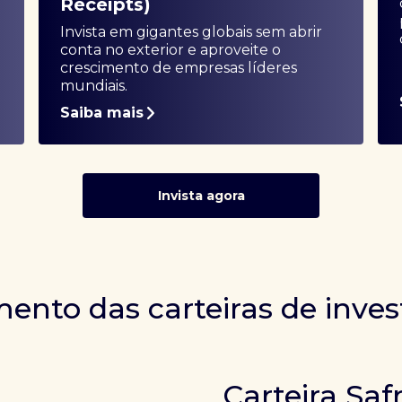
Receipts)
Invista em gigantes globais sem abrir
conta no exterior e aproveite o
crescimento de empresas líderes
mundiais.
Saiba mais
Invista agora
ento das carteiras de inve
Carteira Saf