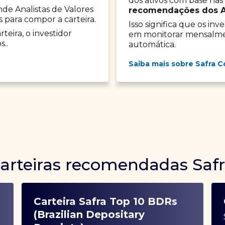
dos ativos com base nas
onde Analistas de Valores
recomendações dos Ana
s para compor a carteira.
Isso significa que os in
teira, o investidor
em monitorar mensalment
s..
automática.
Saiba mais sobre Safra C
arteiras recomendadas Saf
Carteira Safra Top 10 BDRs
(Brazilian Depositary