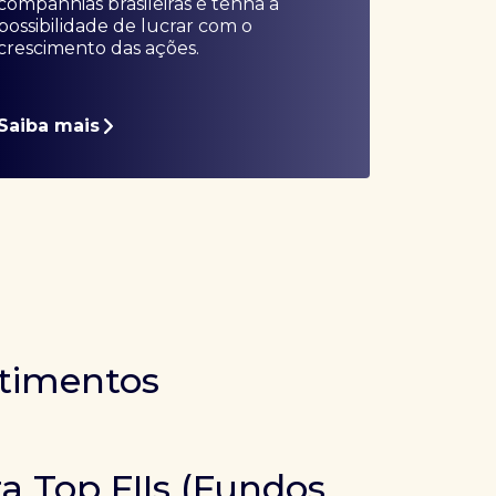
companhias brasileiras e tenha a
possibilidade de lucrar com o
crescimento das ações.
Saiba mais
stimentos
ra Top FIIs (Fundos