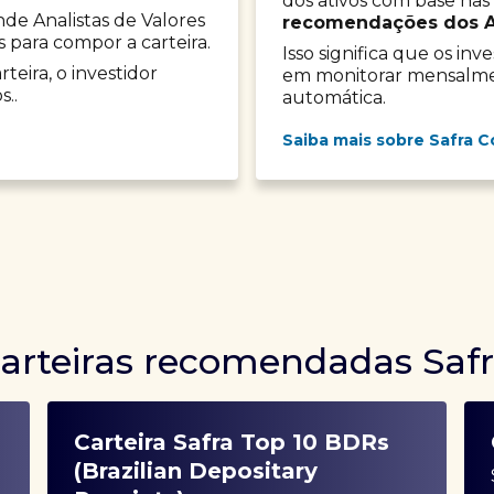
dos ativos com base nas
onde Analistas de Valores
recomendações dos Ana
s para compor a carteira.
Isso significa que os in
teira, o investidor
em monitorar mensalment
s..
automática.
Saiba mais sobre Safra C
arteiras recomendadas Saf
Carteira Safra Top 10 BDRs
(Brazilian Depositary