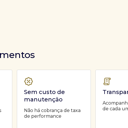
timentos
Sem custo de
Transpa
manutenção
Acompanhe 
de cada um
s
Não há cobrança de taxa
de performance