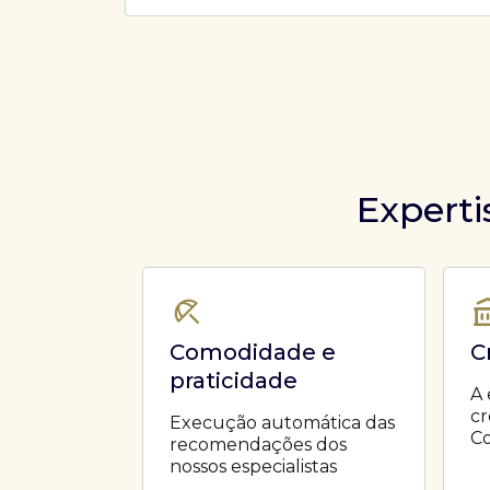
Ofertas Públicas
Open Finance
Derivativos
Transferência de ativos
Safra para médicos
Agronegócios
Experti
Comodidade e
C
praticidade
A 
cr
Execução automática das
Co
recomendações dos
nossos especialistas