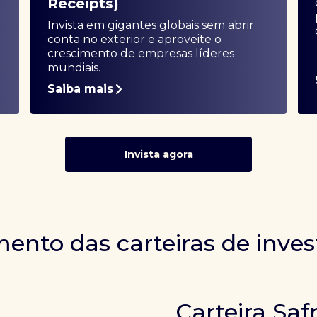
Receipts)
Invista em gigantes globais sem abrir
conta no exterior e aproveite o
crescimento de empresas líderes
mundiais.
Saiba mais
Invista agora
ento das carteiras de inve
Carteira Saf