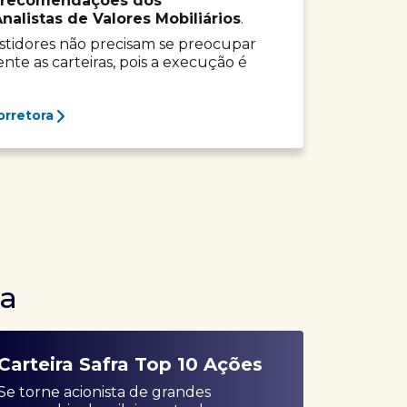
recomendações dos
listas de Valores Mobiliários
.
vestidores não precisam se preocupar
e as carteiras, pois a execução é
orretora
ra
Carteira Safra Top 10 Ações
Se torne acionista de grandes