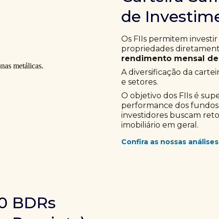
de Investime
Os FIIs permitem investir
propriedades diretamente
rendimento mensal de 
A diversificação da cartei
e setores.
O objetivo dos FIIs é sup
performance dos fundos im
investidores buscam ret
imobiliário em geral.
Confira as nossas análises
10 BDRs