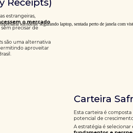
ry Receipts)
 estrangeiras,
acessem o mercado
a sem precisar de
Rs são uma alternativa
permitindo aproveitar
asil.
Carteira Saf
Esta carteira é composta
potencial de crescimento
A estratégia é selecion
fundamentos e perspec