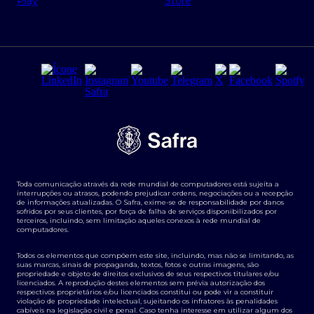
Regras e Parâmetros de Atuação Banco Safra
Seguros para empresas
Relações com investidores
Derivativos
Remuneração Diferenciada FEE BASED
Agronegócios
Segurança da Informação
Tarifas e serviços Pessoa Física
Termos de Uso
Transparência de remuneração
Guia de Classificação de Natureza Cambial
Toda comunicação através da rede mundial de computadores está sujeita a
Termos e Condições para Portabilidade de Investimento
interrupções ou atrasos, podendo prejudicar ordens, negociações ou a recepção
de informações atualizadas. O Safra, exime-se de responsabilidade por danos
sofridos por seus clientes, por força de falha de serviços disponibilizados por
terceiros, incluindo, sem limitação aqueles conexos à rede mundial de
computadores.
Todos os elementos que compõem este site, incluindo, mas não se limitando, as
suas marcas, sinais de propaganda, textos, fotos e outras imagens, são
propriedade e objeto de direitos exclusivos de seus respectivos titulares e/ou
licenciados. A reprodução destes elementos sem prévia autorização dos
respectivos proprietários e/ou licenciados constitui ou pode vir a constituir
violação de propriedade intelectual, sujeitando os infratores às penalidades
cabíveis na legislação civil e penal. Caso tenha interesse em utilizar algum dos