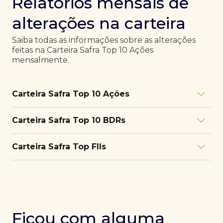
Relatórios mensais de
alterações na carteira
Saiba todas as informações sobre as alterações
feitas na Carteira Safra Top 10 Ações
mensalmente.
Carteira Safra Top 10 Ações
Relatório julho/26
Download
Carteira Safra Top 10 BDRs
PDF
Relatório junho/26
Download
PDF
Relatório julho/26
Download
Carteira Safra Top FIIs
PDF
Relatório maio/26
Download
PDF
Relatório junho/26
Download
PDF
Relatório julho/26
Download
PDF
Relatório abril/26
Download
PDF
Relatório maio/26
Download
PDF
Relatório junho/26
Download
PDF
Ficou com alguma
Relatório março/26
Download
PDF
Relatório abril/26
Download
PDF
Relatório maio/26
Download
PDF