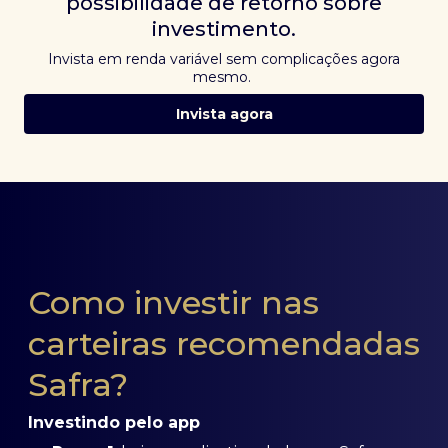
possibilidade de retorno sobre
investimento.
Invista em renda variável sem complicações agora
mesmo.
Invista agora
Como investir nas
carteiras recomendadas
Safra?
Investindo pelo app