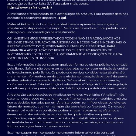
aprovação do Banco Safra S.A. Para saber mais, acesse:
https://www.safra.com.br/
A instituição é remunerada pela distribuição do produto. Para maiores detalhes,
consulte o documento disponível
aqui
.
Material Publicitário. Este material destina-se a apresentar as soluções de
investimento disponíveis no Grupo J. Safra, não devendo ser interpretado como
indicação ou recomendação de investimento.
OS INVESTIMENTOS APRESENTADOS PODEM NÃO SER ADEQUADOS AOS
SEUS OBJETIVOS, SITUAÇÃO FINANCEIRA OU NECESSIDADES INDIVIDUAIS. O
PREENCHIMENTO DO QUESTIONÁRIO SUITABILITY É ESSENCIAL PARA
GARANTIR A ADEQUAÇÃO DO PERFIL DO CLIENTE AO PRODUTO DE
INVESTIMENTO ESCOLHIDO. LEIA PREVIAMENTE AS CONDIÇÕES DE CADA
PRODUTO ANTES DE INVESTIR.
Essas informações não constituem qualquer forma de oferta pública ou privada
pelo Banco Safra, e não devem ser consideradas como recomendação de crédito
ou investimento pelo Banco. Os produtos e serviços contidos nesta página são
meramente informativos, sendo que a efetiva contratação dependerá da prévia
análise cadastral e aprovação do Banco Safra e abertura da conta corrente,
conforme aplicável. Esta instituição é aderente ao Código Anbima de regulação
e melhores práticas para atividade de distribuição de produtos de investimento.
A replicação das operações de Analistas de Valores Mobiliários (“Analista”) não
garante lucro e pode resultar em perdas financeiras para o investidor, uma vez
que as decisões tomadas por um Analista podem ser influenciadas por diversos
fatores de mercado, que nem sempre são previsíveis ou favoráveis. O mercado
financeiro é volátil e as condições podem mudar rapidamente, afetando o
desempenho das estratégias replicadas. Isso pode resultar em perdas
significativas, especialmente em períodos de instabilidade econômica. Apesar
do Analista ter um bom desempenho no passado, isso não garante que suas
futuras operações terão o mesmo sucesso.
Essa mensagem tem conteúdo meramente informativo, não constitui