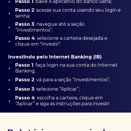
•
Passo 1
: baixe o aplicativo do banco Safra;
Passo
2
: acesse sua conta usando seu login e
•
senha;
Passo 3
: navegue até a seção
•
“Investimentos”;
Passo 4
: selecione a carteira desejada e
•
clique em "Investir".
Investindo pelo Internet Banking (IB)
Passo 1
: faça login na sua conta do Internet
•
Banking;
•
Passo 2
: vá para a seção “Investimentos”;
•
Passo 3
: selecione “Aplicar”;
Passo 4
: escolha a carteira, clique em
•
“Aplicar” e siga as instruções para investir.