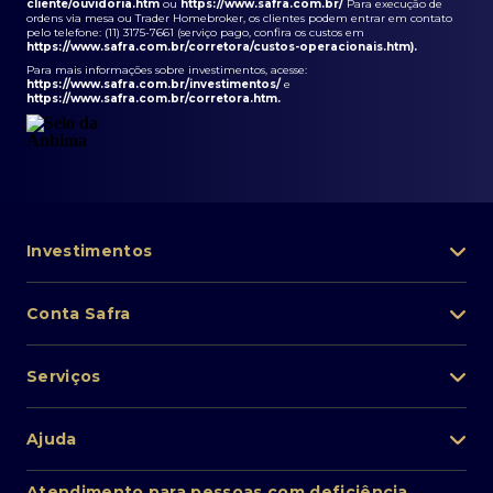
cliente/ouvidoria.htm
ou
https://www.safra.com.br/
Para execução de
ordens via mesa ou Trader Homebroker, os clientes podem entrar em contato
pelo telefone: (11) 3175-7661 (serviço pago, confira os custos em
https://www.safra.com.br/corretora/custos-operacionais.htm
).
Para mais informações sobre investimentos, acesse:
https://www.safra.com.br/investimentos/
e
https://www.safra.com.br/corretora.htm
.
Investimentos
Portfólio de investimentos
Conta Safra
Safra Asset
Abra sua conta
Lista de fundos de investimento
Serviços
Pessoa Física
Private Banking
Acesso rápido
Cartões
Ajuda
Renda fixa
Perda/roubo de celular
Empréstimos e financiamentos
Renda variável
Atendimento ao cliente
2ª via de boletos
Atendimento para pessoas com deficiência