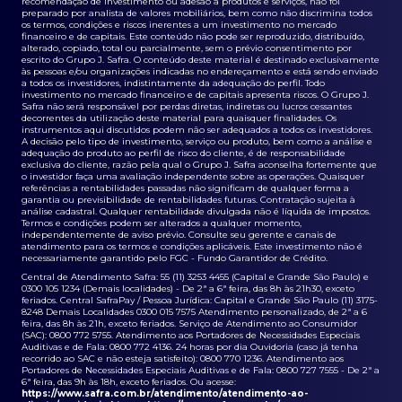
recomendação de investimento ou adesão a produtos e serviços, não foi
preparado por analista de valores mobiliários, bem como não discrimina todos
os termos, condições e riscos inerentes a um investimento no mercado
financeiro e de capitais. Este conteúdo não pode ser reproduzido, distribuído,
alterado, copiado, total ou parcialmente, sem o prévio consentimento por
escrito do Grupo J. Safra. O conteúdo deste material é destinado exclusivamente
às pessoas e/ou organizações indicadas no endereçamento e está sendo enviado
a todos os investidores, indistintamente da adequação do perfil. Todo
investimento no mercado financeiro e de capitais apresenta riscos. O Grupo J.
Safra não será responsável por perdas diretas, indiretas ou lucros cessantes
decorrentes da utilização deste material para quaisquer finalidades. Os
instrumentos aqui discutidos podem não ser adequados a todos os investidores.
A decisão pelo tipo de investimento, serviço ou produto, bem como a análise e
adequação do produto ao perfil de risco do cliente, é de responsabilidade
exclusiva do cliente, razão pela qual o Grupo J. Safra aconselha fortemente que
o investidor faça uma avaliação independente sobre as operações. Quaisquer
referências a rentabilidades passadas não significam de qualquer forma a
garantia ou previsibilidade de rentabilidades futuras. Contratação sujeita à
análise cadastral. Qualquer rentabilidade divulgada não é líquida de impostos.
Termos e condições podem ser alterados a qualquer momento,
independentemente de aviso prévio. Consulte seu gerente e canais de
atendimento para os termos e condições aplicáveis. Este investimento não é
necessariamente garantido pelo FGC - Fundo Garantidor de Crédito.
Central de Atendimento Safra: 55 (11) 3253 4455 (Capital e Grande São Paulo) e
0300 105 1234 (Demais localidades) - De 2ª a 6ª feira, das 8h às 21h30, exceto
feriados. Central SafraPay / Pessoa Jurídica: Capital e Grande São Paulo (11) 3175-
8248 Demais Localidades 0300 015 7575 Atendimento personalizado, de 2ª a 6
feira, das 8h às 21h, exceto feriados. Serviço de Atendimento ao Consumidor
(SAC): 0800 772 5755. Atendimento aos Portadores de Necessidades Especiais
Auditivas e de Fala: 0800 772 4136. 24 horas por dia Ouvidoria (caso já tenha
recorrido ao SAC e não esteja satisfeito): 0800 770 1236. Atendimento aos
Portadores de Necessidades Especiais Auditivas e de Fala: 0800 727 7555 - De 2ª a
6ª feira, das 9h às 18h, exceto feriados. Ou acesse:
https://www.safra.com.br/atendimento/atendimento-ao-