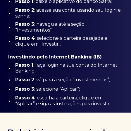
•
Passo 1
: baixe o aplicativo do banco Safra;
Passo
2
: acesse sua conta usando seu login e
•
senha;
Passo 3
: navegue até a seção
•
“Investimentos”;
Passo 4
: selecione a carteira desejada e
•
clique em "Investir".
Investindo pelo Internet Banking (IB)
Passo 1
: faça login na sua conta do Internet
•
Banking;
•
Passo 2
: vá para a seção “Investimentos”;
•
Passo 3
: selecione “Aplicar”;
Passo 4
: escolha a carteira, clique em
•
“Aplicar” e siga as instruções para investir.