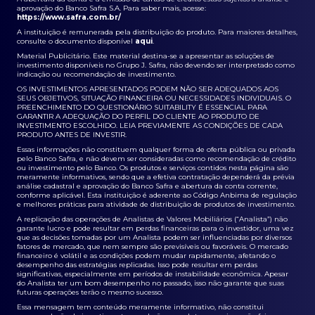
aprovação do Banco Safra S.A. Para saber mais, acesse:
https://www.safra.com.br/
A instituição é remunerada pela distribuição do produto. Para maiores detalhes,
consulte o documento disponível
aqui
.
Material Publicitário. Este material destina-se a apresentar as soluções de
investimento disponíveis no Grupo J. Safra, não devendo ser interpretado como
indicação ou recomendação de investimento.
OS INVESTIMENTOS APRESENTADOS PODEM NÃO SER ADEQUADOS AOS
SEUS OBJETIVOS, SITUAÇÃO FINANCEIRA OU NECESSIDADES INDIVIDUAIS. O
PREENCHIMENTO DO QUESTIONÁRIO SUITABILITY É ESSENCIAL PARA
GARANTIR A ADEQUAÇÃO DO PERFIL DO CLIENTE AO PRODUTO DE
INVESTIMENTO ESCOLHIDO. LEIA PREVIAMENTE AS CONDIÇÕES DE CADA
PRODUTO ANTES DE INVESTIR.
Essas informações não constituem qualquer forma de oferta pública ou privada
pelo Banco Safra, e não devem ser consideradas como recomendação de crédito
ou investimento pelo Banco. Os produtos e serviços contidos nesta página são
meramente informativos, sendo que a efetiva contratação dependerá da prévia
análise cadastral e aprovação do Banco Safra e abertura da conta corrente,
conforme aplicável. Esta instituição é aderente ao Código Anbima de regulação
e melhores práticas para atividade de distribuição de produtos de investimento.
A replicação das operações de Analistas de Valores Mobiliários (“Analista”) não
garante lucro e pode resultar em perdas financeiras para o investidor, uma vez
que as decisões tomadas por um Analista podem ser influenciadas por diversos
fatores de mercado, que nem sempre são previsíveis ou favoráveis. O mercado
financeiro é volátil e as condições podem mudar rapidamente, afetando o
desempenho das estratégias replicadas. Isso pode resultar em perdas
significativas, especialmente em períodos de instabilidade econômica. Apesar
do Analista ter um bom desempenho no passado, isso não garante que suas
futuras operações terão o mesmo sucesso.
Essa mensagem tem conteúdo meramente informativo, não constitui