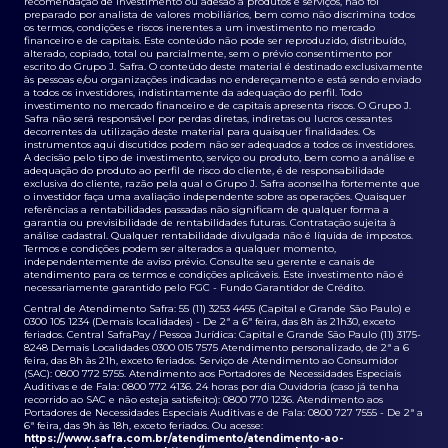
recomendação de investimento ou adesão a produtos e serviços, não foi
preparado por analista de valores mobiliários, bem como não discrimina todos
os termos, condições e riscos inerentes a um investimento no mercado
financeiro e de capitais. Este conteúdo não pode ser reproduzido, distribuído,
alterado, copiado, total ou parcialmente, sem o prévio consentimento por
escrito do Grupo J. Safra. O conteúdo deste material é destinado exclusivamente
às pessoas e/ou organizações indicadas no endereçamento e está sendo enviado
a todos os investidores, indistintamente da adequação do perfil. Todo
investimento no mercado financeiro e de capitais apresenta riscos. O Grupo J.
Safra não será responsável por perdas diretas, indiretas ou lucros cessantes
decorrentes da utilização deste material para quaisquer finalidades. Os
instrumentos aqui discutidos podem não ser adequados a todos os investidores.
A decisão pelo tipo de investimento, serviço ou produto, bem como a análise e
adequação do produto ao perfil de risco do cliente, é de responsabilidade
exclusiva do cliente, razão pela qual o Grupo J. Safra aconselha fortemente que
o investidor faça uma avaliação independente sobre as operações. Quaisquer
referências a rentabilidades passadas não significam de qualquer forma a
garantia ou previsibilidade de rentabilidades futuras. Contratação sujeita à
análise cadastral. Qualquer rentabilidade divulgada não é líquida de impostos.
Termos e condições podem ser alterados a qualquer momento,
independentemente de aviso prévio. Consulte seu gerente e canais de
atendimento para os termos e condições aplicáveis. Este investimento não é
necessariamente garantido pelo FGC - Fundo Garantidor de Crédito.
Central de Atendimento Safra: 55 (11) 3253 4455 (Capital e Grande São Paulo) e
0300 105 1234 (Demais localidades) - De 2ª a 6ª feira, das 8h às 21h30, exceto
feriados. Central SafraPay / Pessoa Jurídica: Capital e Grande São Paulo (11) 3175-
8248 Demais Localidades 0300 015 7575 Atendimento personalizado, de 2ª a 6
feira, das 8h às 21h, exceto feriados. Serviço de Atendimento ao Consumidor
(SAC): 0800 772 5755. Atendimento aos Portadores de Necessidades Especiais
Auditivas e de Fala: 0800 772 4136. 24 horas por dia Ouvidoria (caso já tenha
recorrido ao SAC e não esteja satisfeito): 0800 770 1236. Atendimento aos
Portadores de Necessidades Especiais Auditivas e de Fala: 0800 727 7555 - De 2ª a
6ª feira, das 9h às 18h, exceto feriados. Ou acesse:
https://www.safra.com.br/atendimento/atendimento-ao-