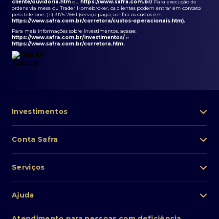
cliente/ouvidoria.htm
ou
https://www.safra.com.br/
Para execução de
ordens via mesa ou Trader Homebroker, os clientes podem entrar em contato
pelo telefone: (11) 3175-7661 (serviço pago, confira os custos em
https://www.safra.com.br/corretora/custos-operacionais.htm
).
Para mais informações sobre investimentos, acesse:
https://www.safra.com.br/investimentos/
e
https://www.safra.com.br/corretora.htm
.
Investimentos
Portfólio de investimentos
Conta Safra
Safra Asset
Abra sua conta
Lista de fundos de investimento
Serviços
Pessoa Física
Private Banking
Acesso rápido
Cartões
Ajuda
Renda fixa
Perda/roubo de celular
Empréstimos e financiamentos
Renda variável
Atendimento ao cliente
2ª via de boletos
Atendimento para pessoas com deficiência