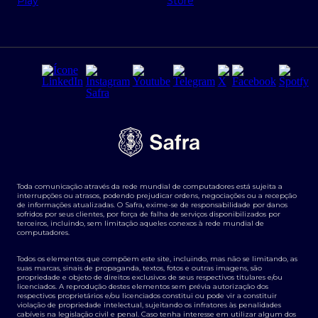
Regras e Parâmetros de Atuação Banco Safra
Seguros para empresas
Relações com investidores
Derivativos
Remuneração Diferenciada FEE BASED
Agronegócios
Segurança da Informação
Tarifas e serviços Pessoa Física
Termos de Uso
Transparência de remuneração
Guia de Classificação de Natureza Cambial
Toda comunicação através da rede mundial de computadores está sujeita a
Termos e Condições para Portabilidade de Investimento
interrupções ou atrasos, podendo prejudicar ordens, negociações ou a recepção
de informações atualizadas. O Safra, exime-se de responsabilidade por danos
sofridos por seus clientes, por força de falha de serviços disponibilizados por
terceiros, incluindo, sem limitação aqueles conexos à rede mundial de
computadores.
Todos os elementos que compõem este site, incluindo, mas não se limitando, as
suas marcas, sinais de propaganda, textos, fotos e outras imagens, são
propriedade e objeto de direitos exclusivos de seus respectivos titulares e/ou
licenciados. A reprodução destes elementos sem prévia autorização dos
respectivos proprietários e/ou licenciados constitui ou pode vir a constituir
violação de propriedade intelectual, sujeitando os infratores às penalidades
cabíveis na legislação civil e penal. Caso tenha interesse em utilizar algum dos