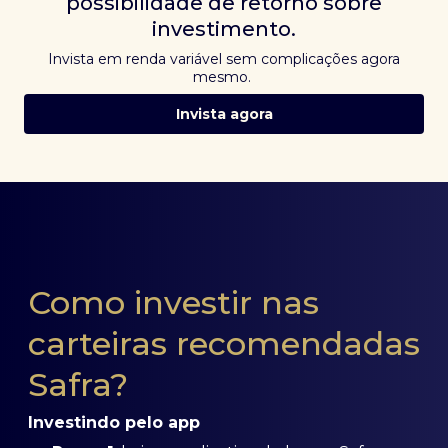
possibilidade de retorno sobre
investimento.
Invista em renda variável sem complicações agora
mesmo.
Invista agora
Como investir nas
carteiras recomendadas
Safra?
Investindo pelo app