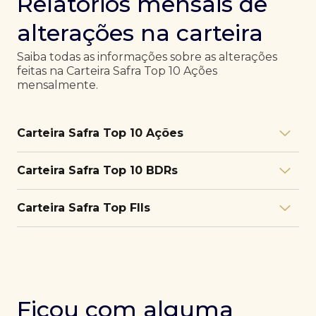
Relatórios mensais de
alterações na carteira
Saiba todas as informações sobre as alterações
feitas na Carteira Safra Top 10 Ações
mensalmente.
Carteira Safra Top 10 Ações
Relatório julho/26
Download
Carteira Safra Top 10 BDRs
PDF
Relatório junho/26
Download
PDF
Relatório julho/26
Download
Carteira Safra Top FIIs
PDF
Relatório maio/26
Download
PDF
Relatório junho/26
Download
PDF
Relatório julho/26
Download
PDF
Relatório abril/26
Download
PDF
Relatório maio/26
Download
PDF
Relatório junho/26
Download
PDF
Ficou com alguma
Relatório março/26
Download
PDF
Relatório abril/26
Download
PDF
Relatório maio/26
Download
PDF