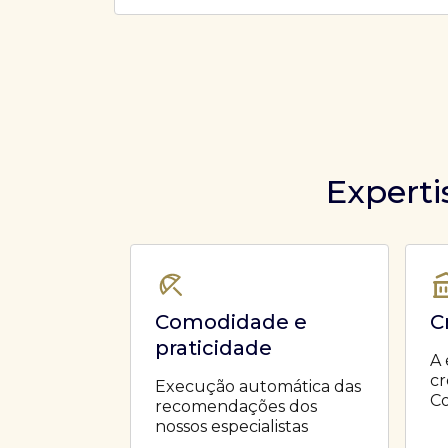
Ofertas Públicas
Open Finance
Derivativos
Transferência de ativos
Safra para médicos
Agronegócios
Experti
Comodidade e
C
praticidade
A 
cr
Execução automática das
Co
recomendações dos
nossos especialistas