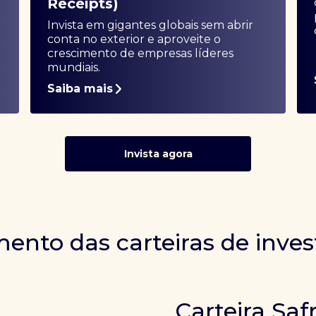
Receipts)
Invista em gigantes globais sem abrir
conta no exterior e aproveite o
crescimento de empresas líderes
mundiais.
Saiba mais
Invista agora
ento das carteiras de inve
Carteira Saf