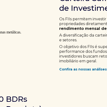
de Investime
Os FIIs permitem investir
propriedades diretamente
rendimento mensal de 
A diversificação da cartei
e setores.
O objetivo dos FIIs é sup
performance dos fundos im
investidores buscam ret
imobiliário em geral.
Confira as nossas análises
10 BDRs