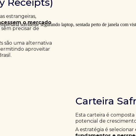
ry Receipts)
 estrangeiras,
acessem o mercado
a sem precisar de
Rs são uma alternativa
permitindo aproveitar
asil.
Carteira Saf
Esta carteira é composta
potencial de crescimento
A estratégia é selecion
fundamentos e perspec