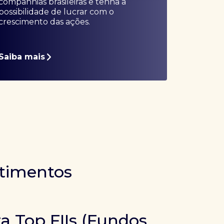
companhias brasileiras e tenha a
possibilidade de lucrar com o
crescimento das ações.
Saiba mais
stimentos
ra Top FIIs (Fundos