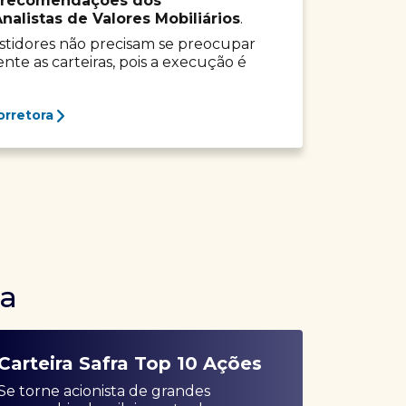
recomendações dos
listas de Valores Mobiliários
.
vestidores não precisam se preocupar
e as carteiras, pois a execução é
orretora
ra
Carteira Safra Top 10 Ações
Se torne acionista de grandes