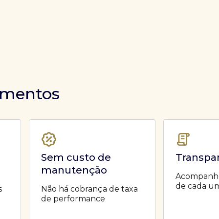
timentos
Sem custo de
Transpa
manutenção
Acompanhe 
de cada um
s
Não há cobrança de taxa
de performance