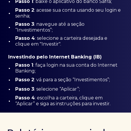
•
Passo 1
: baixe o aplicativo do banco Safra;
Passo
2
: acesse sua conta usando seu login e
•
senha;
Passo 3
: navegue até a seção
•
“Investimentos”;
Passo 4
: selecione a carteira desejada e
•
clique em "Investir".
Investindo pelo Internet Banking (IB)
Passo 1
: faça login na sua conta do Internet
•
Banking;
•
Passo 2
: vá para a seção “Investimentos”;
•
Passo 3
: selecione “Aplicar”;
Passo 4
: escolha a carteira, clique em
•
“Aplicar” e siga as instruções para investir.