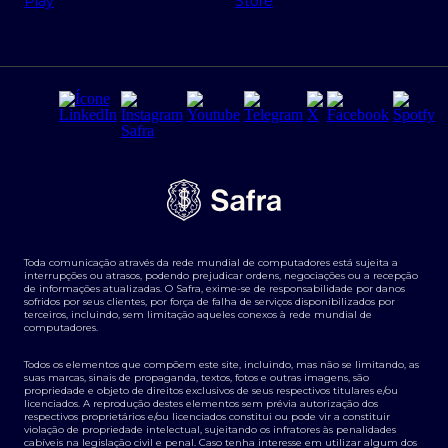
Regras e Parâmetros de Atuação Banco Safra
Seguros para empresas
Relações com investidores
Derivativos
Remuneração Diferenciada FEE BASED
Agronegócios
Segurança da Informação
Tarifas e serviços Pessoa Física
Termos de Uso
Transparência de remuneração
Guia de Classificação de Natureza Cambial
Toda comunicação através da rede mundial de computadores está sujeita a
Termos e Condições para Portabilidade de Investimento
interrupções ou atrasos, podendo prejudicar ordens, negociações ou a recepção
de informações atualizadas. O Safra, exime-se de responsabilidade por danos
sofridos por seus clientes, por força de falha de serviços disponibilizados por
terceiros, incluindo, sem limitação aqueles conexos à rede mundial de
computadores.
Todos os elementos que compõem este site, incluindo, mas não se limitando, as
suas marcas, sinais de propaganda, textos, fotos e outras imagens, são
propriedade e objeto de direitos exclusivos de seus respectivos titulares e/ou
licenciados. A reprodução destes elementos sem prévia autorização dos
respectivos proprietários e/ou licenciados constitui ou pode vir a constituir
violação de propriedade intelectual, sujeitando os infratores às penalidades
cabíveis na legislação civil e penal. Caso tenha interesse em utilizar algum dos