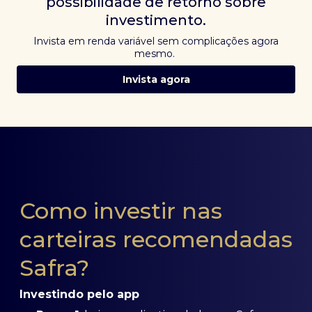
possibilidade de retorno sobre
investimento.
Invista em renda variável sem complicações agora
mesmo.
Invista agora
Como investir nas
carteiras recomendadas
Safra?
Investindo pelo app