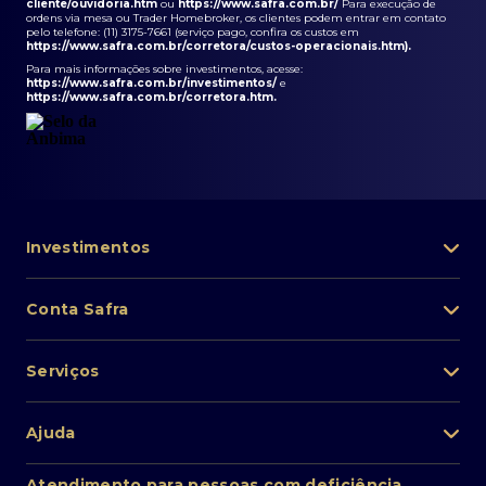
cliente/ouvidoria.htm
ou
https://www.safra.com.br/
Para execução de
ordens via mesa ou Trader Homebroker, os clientes podem entrar em contato
pelo telefone: (11) 3175-7661 (serviço pago, confira os custos em
https://www.safra.com.br/corretora/custos-operacionais.htm
).
Para mais informações sobre investimentos, acesse:
https://www.safra.com.br/investimentos/
e
https://www.safra.com.br/corretora.htm
.
Investimentos
Portfólio de investimentos
Conta Safra
Safra Asset
Abra sua conta
Lista de fundos de investimento
Serviços
Pessoa Física
Private Banking
Acesso rápido
Cartões
Ajuda
Renda fixa
Perda/roubo de celular
Empréstimos e financiamentos
Renda variável
Atendimento ao cliente
2ª via de boletos
Atendimento para pessoas com deficiência