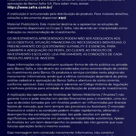
aprovação do Banco Safra S.A. Para saber mais, acesse:
https://www.safra.com.br/
A instituição é remunerada pela distribuição do produto. Para maiores detalhes,
consulte o documento disponível
aqui
.
Material Publicitário. Este material destina-se a apresentar as soluções de
investimento disponíveis no Grupo J. Safra, não devendo ser interpretado como
indicação ou recomendação de investimento.
OS INVESTIMENTOS APRESENTADOS PODEM NÃO SER ADEQUADOS AOS
SEUS OBJETIVOS, SITUAÇÃO FINANCEIRA OU NECESSIDADES INDIVIDUAIS. O
PREENCHIMENTO DO QUESTIONÁRIO SUITABILITY É ESSENCIAL PARA
GARANTIR A ADEQUAÇÃO DO PERFIL DO CLIENTE AO PRODUTO DE
INVESTIMENTO ESCOLHIDO. LEIA PREVIAMENTE AS CONDIÇÕES DE CADA
PRODUTO ANTES DE INVESTIR.
Essas informações não constituem qualquer forma de oferta pública ou privada
pelo Banco Safra, e não devem ser consideradas como recomendação de crédito
ou investimento pelo Banco. Os produtos e serviços contidos nesta página são
meramente informativos, sendo que a efetiva contratação dependerá da prévia
análise cadastral e aprovação do Banco Safra e abertura da conta corrente,
conforme aplicável. Esta instituição é aderente ao Código Anbima de regulação
e melhores práticas para atividade de distribuição de produtos de investimento.
A replicação das operações de Analistas de Valores Mobiliários (“Analista”) não
garante lucro e pode resultar em perdas financeiras para o investidor, uma vez
que as decisões tomadas por um Analista podem ser influenciadas por diversos
fatores de mercado, que nem sempre são previsíveis ou favoráveis. O mercado
financeiro é volátil e as condições podem mudar rapidamente, afetando o
desempenho das estratégias replicadas. Isso pode resultar em perdas
significativas, especialmente em períodos de instabilidade econômica. Apesar
do Analista ter um bom desempenho no passado, isso não garante que suas
futuras operações terão o mesmo sucesso.
Essa mensagem tem conteúdo meramente informativo, não constitui