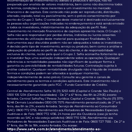
recomendação de investimento ou adesão a produtos e serviços, não foi
preparado por analista de valores mobiliários, bem como não discrimina todos
os termos, condições e riscos inerentes a um investimento no mercado
financeiro e de capitais. Este conteúdo não pode ser reproduzido, distribuído,
alterado, copiado, total ou parcialmente, sem o prévio consentimento por
escrito do Grupo J. Safra. O conteúdo deste material é destinado exclusivamente
às pessoas e/ou organizações indicadas no endereçamento e está sendo enviado
a todos os investidores, indistintamente da adequação do perfil. Todo
investimento no mercado financeiro e de capitais apresenta riscos. O Grupo J.
Safra não será responsável por perdas diretas, indiretas ou lucros cessantes
decorrentes da utilização deste material para quaisquer finalidades. Os
instrumentos aqui discutidos podem não ser adequados a todos os investidores.
A decisão pelo tipo de investimento, serviço ou produto, bem como a análise e
adequação do produto ao perfil de risco do cliente, é de responsabilidade
exclusiva do cliente, razão pela qual o Grupo J. Safra aconselha fortemente que
o investidor faça uma avaliação independente sobre as operações. Quaisquer
referências a rentabilidades passadas não significam de qualquer forma a
garantia ou previsibilidade de rentabilidades futuras. Contratação sujeita à
análise cadastral. Qualquer rentabilidade divulgada não é líquida de impostos.
Termos e condições podem ser alterados a qualquer momento,
independentemente de aviso prévio. Consulte seu gerente e canais de
atendimento para os termos e condições aplicáveis. Este investimento não é
necessariamente garantido pelo FGC - Fundo Garantidor de Crédito.
Central de Atendimento Safra: 55 (11) 3253 4455 (Capital e Grande São Paulo) e
0300 105 1234 (Demais localidades) - De 2ª a 6ª feira, das 8h às 21h30, exceto
feriados. Central SafraPay / Pessoa Jurídica: Capital e Grande São Paulo (11) 3175-
8248 Demais Localidades 0300 015 7575 Atendimento personalizado, de 2ª a 6
feira, das 8h às 21h, exceto feriados. Serviço de Atendimento ao Consumidor
(SAC): 0800 772 5755. Atendimento aos Portadores de Necessidades Especiais
Auditivas e de Fala: 0800 772 4136. 24 horas por dia Ouvidoria (caso já tenha
recorrido ao SAC e não esteja satisfeito): 0800 770 1236. Atendimento aos
Portadores de Necessidades Especiais Auditivas e de Fala: 0800 727 7555 - De 2ª a
6ª feira, das 9h às 18h, exceto feriados. Ou acesse:
https://www.safra.com.br/atendimento/atendimento-ao-