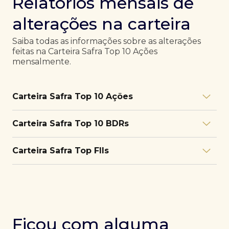
Relatórios mensais de
alterações na carteira
Saiba todas as informações sobre as alterações
feitas na Carteira Safra Top 10 Ações
mensalmente.
Carteira Safra Top 10 Ações
Relatório julho/26
Download
Carteira Safra Top 10 BDRs
PDF
Relatório junho/26
Download
PDF
Relatório julho/26
Download
Carteira Safra Top FIIs
PDF
Relatório maio/26
Download
PDF
Relatório junho/26
Download
PDF
Relatório julho/26
Download
PDF
Relatório abril/26
Download
PDF
Relatório maio/26
Download
PDF
Relatório junho/26
Download
PDF
Ficou com alguma
Relatório março/26
Download
PDF
Relatório abril/26
Download
PDF
Relatório maio/26
Download
PDF