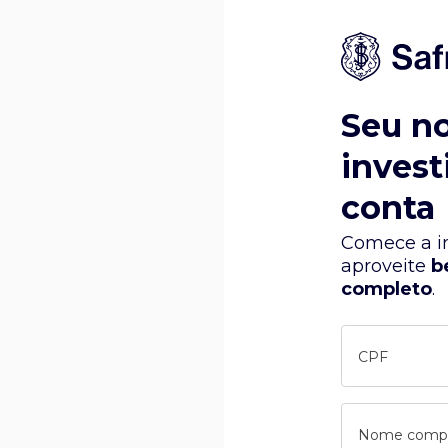
Seu n
invest
conta
Comece a in
aproveite
b
completo
.
CPF
Nome comp