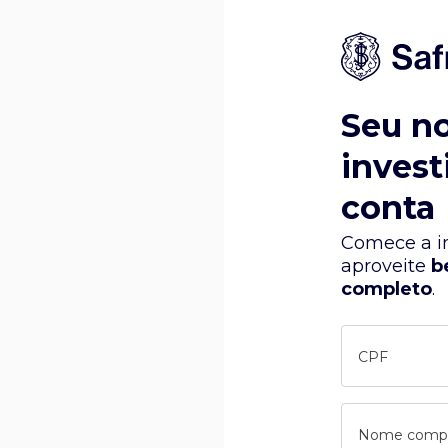
Seu n
invest
conta
Comece a in
aproveite
b
completo
.
CPF
Nome comp