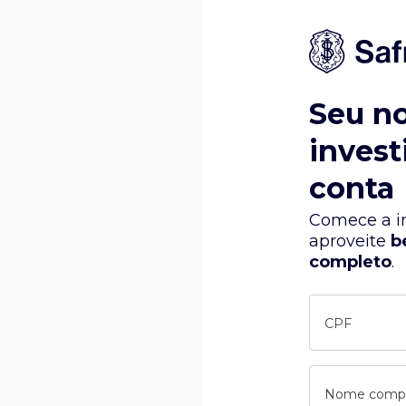
Seu n
invest
conta
Comece a in
aproveite
b
completo
.
CPF
Nome comp