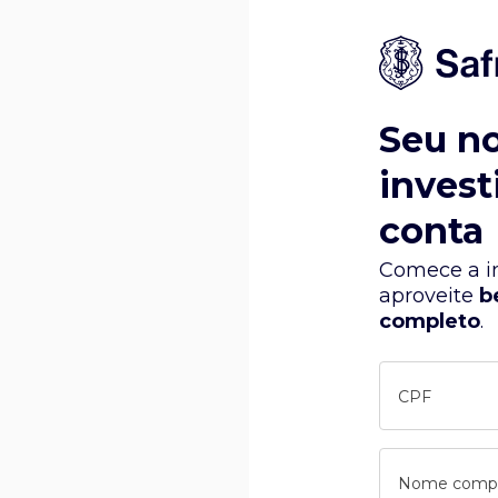
Seu n
invest
conta
Comece a in
aproveite
b
completo
.
CPF
Nome comp